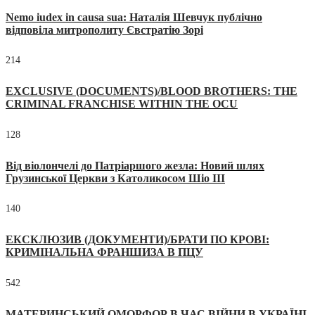
Nemo iudex in causa sua: Наталія Шевчук публічно
відповіла митрополиту Євстратію Зорі
214
EXCLUSIVE (DOCUMENTS)/BLOOD BROTHERS: THE
CRIMINAL FRANCHISE WITHIN THE OCU
128
Від віолончелі до Патріаршого жезла: Новий шлях
Грузинської Церкви з Католикосом Шіо III
140
ЕКСКЛЮЗИВ (ДОКУМЕНТИ)/БРАТИ ПО КРОВІ:
КРИМІНАЛЬНА ФРАНШИЗА В ПЦУ
542
МАТЕРИНСЬКИЙ ОМОРФОР В ЧАС ВІЙНИ В УКРАЇНІ