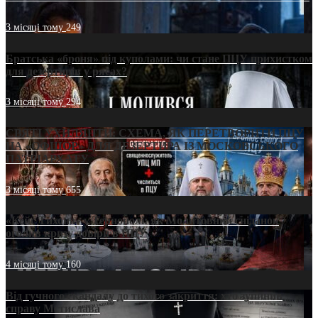
3 місяці тому
249
Братська «броня» під куполами: чи стане ПЦУ прихистком
для дезертирів у рясах?
3 місяці тому
294
СВЯТІ УХИЛЯНТИ: СХЕМА, ЯК ПЕРЕТВОРИТИ ПЦУ
НА «ОФШОР» ДЛЯ ДЕЗЕРТИРА ІЗ МОСКОВСЬКОГО
ПАТРІАРХАТУ
3 місяці тому
655
«Кейс Тихона» у Тернополі: як Молитовний сніданок
оголив кризу довіри в ПЦУ
4 місяці тому
160
Від гучного скандалу до тихого закриття: хто зупинив
справу Мстислава