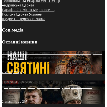
Тернопільська Єпархія УАПЦ (УПЦ)
Андріївська Церква
Парафія Св. Жінок-Мироносиць
Помісна Церква України
Щедрик – Церковна Лавка
Соц.медіа
Останні новини
Захистити святині — означає захистити пам’ять людства:
Фонд пам’яті Митрополита Мефодія підтримує
міжнародну петицію щодо участі Росії в ЮНЕСКО
2 місяці тому
59
ПРИСМАК «РУССЬКОГО МІРА» в ПЦУ: ексклюзивні
документи, вирок і російський слід у Тернопільсько-
Бучацькій єпархії
2 місяці тому
297