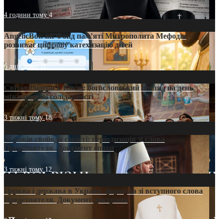
4 години тому
4
AngelicBot: як Фонд пам’яті Митрополита Мефодія
розвиває цифрову катехизацію дітей
6 днів тому
11
Світові лідери в Києві: богословський погляд на день
міжнародної солідарності
3 тижні тому
18
35 років свободи совісті: періодизація зі слова
Предстоятеля. Документ епохи
3 тижні тому
12
Церква і держава в Україні: формула зі вступного слова
Предстоятеля. Документ доктрини