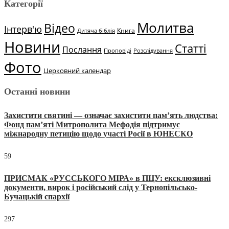
Категорії
Молитва
Відео
Інтерв'ю
Книга
Дитяча біблія
Новини
Статті
Послання
Проповіді
Розслідування
Фото
Церковний календар
Останні новини
Захистити святині — означає захистити пам’ять людства:
Фонд пам’яті Митрополита Мефодія підтримує
міжнародну петицію щодо участі Росії в ЮНЕСКО
59
ПРИСМАК «РУССЬКОГО МІРА» в ПЦУ: ексклюзивні
документи, вирок і російський слід у Тернопільсько-
Бучацькій єпархії
297