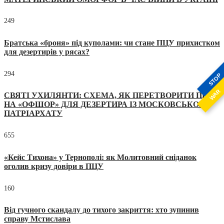
249
Братська «броня» під куполами: чи стане ПЦУ прихистком
для дезертирів у рясах?
294
STOP
WAR
СВЯТІ УХИЛЯНТИ: СХЕМА, ЯК ПЕРЕТВОРИТИ ПЦУ
НА «ОФШОР» ДЛЯ ДЕЗЕРТИРА ІЗ МОСКОВСЬКОГО
ПАТРІАРХАТУ
655
«Кейс Тихона» у Тернополі: як Молитовний сніданок
оголив кризу довіри в ПЦУ
160
Від гучного скандалу до тихого закриття: хто зупинив
справу Мстислава