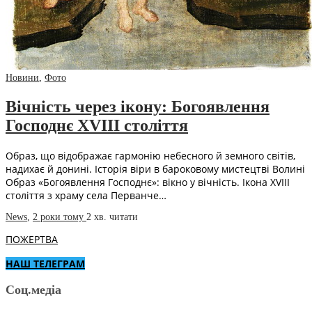
Новини
,
Фото
Вічність через ікону: Богоявлення
Господнє XVIII століття
Образ, що відображає гармонію небесного й земного світів,
надихає й донині. Історія віри в бароковому мистецтві Волині
Образ «Богоявлення Господнє»: вікно у вічність. Ікона XVIII
століття з храму села Перванче…
News
,
2 роки тому
2 хв.
читати
ПОЖЕРТВА
НАШ ТЕЛЕГРАМ
Соц.медіа