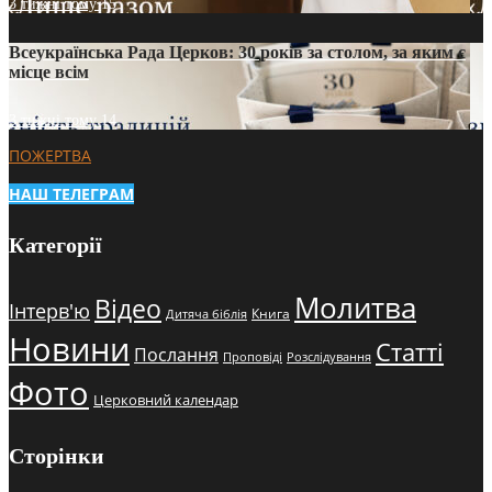
3 тижні тому
15
Всеукраїнська Рада Церков: 30 років за столом, за яким є
місце всім
3 тижні тому
14
ПОЖЕРТВА
НАШ ТЕЛЕГРАМ
Категорії
Молитва
Відео
Інтерв'ю
Книга
Дитяча біблія
Новини
Статті
Послання
Проповіді
Розслідування
Фото
Церковний календар
Сторінки