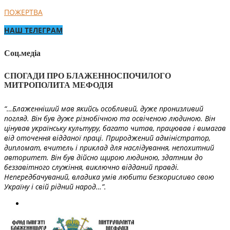
ПОЖЕРТВА
НАШ ТЕЛЕГРАМ
Соц.медіа
СПОГАДИ ПРО БЛАЖЕННОСПОЧИЛОГО
МИТРОПОЛИТА МЕФОДІЯ
“…Блаженніший мав якийсь особливий, дуже пронизливий
погляд. Він був дуже різнобічною та освіченою людиною. Він
цінував українську культуру, багато читав, працював і вимагав
від оточення відданої праці. Природжений адміністратор,
дипломат, вчитель і приклад для наслідування, непохитний
авторитет. Він був дійсно щирою людиною, здатним до
беззавітного служіння, виключно відданий правді.
Непередбачуваний, владика умів любити безкорисливо свою
Україну і свій рідний народ…”.