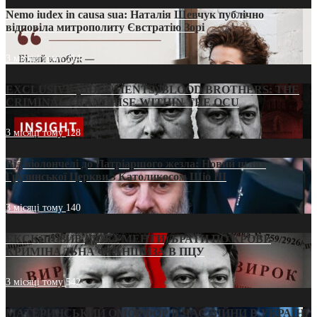
Nemo iudex in causa sua: Наталія Шевчук публічно
відповіла митрополиту Євстратію Зорі
3 місяці тому
214
EXCLUSIVE (DOCUMENTS)/BLOOD BROTHERS: THE
CRIMINAL FRANCHISE WITHIN THE OCU
3 місяці тому
128
Від віолончелі до Патріаршого жезла: Новий шлях
Грузинської Церкви з Католикосом Шіо III
3 місяці тому
140
ЕКСКЛЮЗИВ (ДОКУМЕНТИ)/БРАТИ ПО КРОВІ:
КРИМІНАЛЬНА ФРАНШИЗА В ПЦУ
3 місяці тому
542
МАТЕРИНСЬКИЙ ОМОРФОР В ЧАС ВІЙНИ В УКРАЇНІ