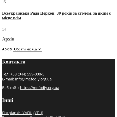
15
Всеукраїнська Рада Церков: 30 років за столом, за яким є
місце всім
14
Архів
Архів
Контакти
Тел:
+38 (044) 599-000-5
E-mail:
info@mefodiy.org.ua
Веб-сайт:
https://mefodiy.org.ua
Інші
Патріархія УАПЦ (УПЦ)