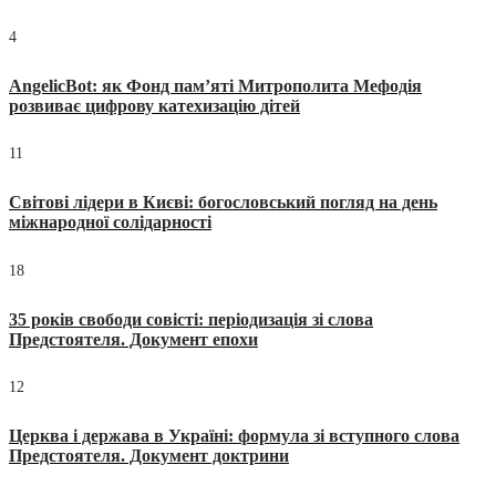
4
AngelicBot: як Фонд пам’яті Митрополита Мефодія
розвиває цифрову катехизацію дітей
11
Світові лідери в Києві: богословський погляд на день
міжнародної солідарності
18
35 років свободи совісті: періодизація зі слова
Предстоятеля. Документ епохи
12
Церква і держава в Україні: формула зі вступного слова
Предстоятеля. Документ доктрини