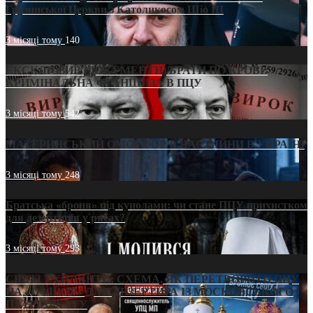
Грузинської Церкви з Католикосом Шіо III
3 місяці тому
140
ЕКСКЛЮЗИВ (ДОКУМЕНТИ)/БРАТИ ПО КРОВІ:
КРИМІНАЛЬНА ФРАНШИЗА В ПЦУ
3 місяці тому
542
МАТЕРИНСЬКИЙ ОМОРФОР В ЧАС ВІЙНИ В УКРАЇНІ
3 місяці тому
248
Братська «броня» під куполами: чи стане ПЦУ прихистком
для дезертирів у рясах?
3 місяці тому
293
СВЯТІ УХИЛЯНТИ: СХЕМА, ЯК ПЕРЕТВОРИТИ ПЦУ
НА «ОФШОР» ДЛЯ ДЕЗЕРТИРА ІЗ МОСКОВСЬКОГО
ПАТРІАРХАТУ