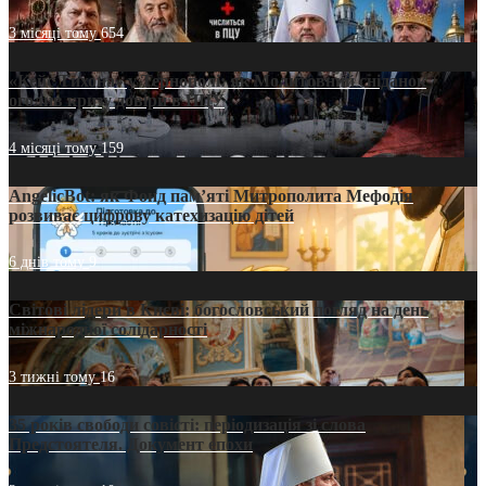
3 місяці тому
654
«Кейс Тихона» у Тернополі: як Молитовний сніданок
оголив кризу довіри в ПЦУ
4 місяці тому
159
AngelicBot: як Фонд пам’яті Митрополита Мефодія
розвиває цифрову катехизацію дітей
6 днів тому
9
Світові лідери в Києві: богословський погляд на день
міжнародної солідарності
3 тижні тому
16
35 років свободи совісті: періодизація зі слова
Предстоятеля. Документ епохи