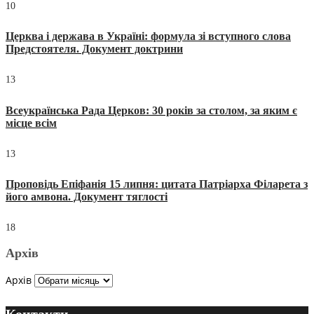
10
Церква і держава в Україні: формула зі вступного слова
Предстоятеля. Документ доктрини
13
Всеукраїнська Рада Церков: 30 років за столом, за яким є
місце всім
13
Проповідь Епіфанія 15 липня: цитата Патріарха Філарета з
його амвона. Документ тяглості
18
Архів
Архів
Контакти