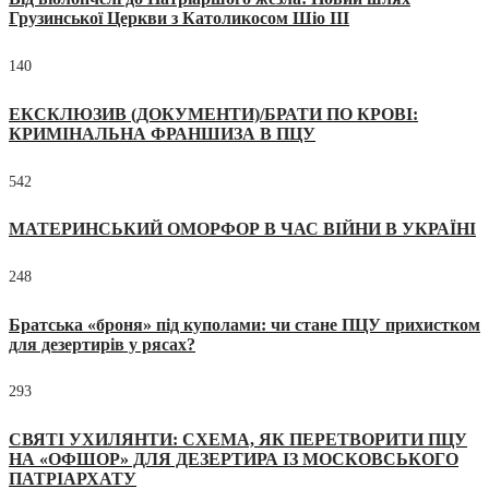
Грузинської Церкви з Католикосом Шіо III
140
ЕКСКЛЮЗИВ (ДОКУМЕНТИ)/БРАТИ ПО КРОВІ:
КРИМІНАЛЬНА ФРАНШИЗА В ПЦУ
542
МАТЕРИНСЬКИЙ ОМОРФОР В ЧАС ВІЙНИ В УКРАЇНІ
248
Братська «броня» під куполами: чи стане ПЦУ прихистком
для дезертирів у рясах?
293
СВЯТІ УХИЛЯНТИ: СХЕМА, ЯК ПЕРЕТВОРИТИ ПЦУ
НА «ОФШОР» ДЛЯ ДЕЗЕРТИРА ІЗ МОСКОВСЬКОГО
ПАТРІАРХАТУ