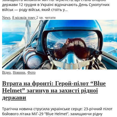
держави 12 грудня в Україні відзначають День Сухопутних
військ — роду військ, який стоїть у…
News
,
8 місяців тому
2 хв.
читати
Відео
,
Новини
,
Фото
Втрата на фронті: Герой-пілот “Blue
Helmet” загинув на захисті рідної
держави
Трагічна новина струсила українське серце: 23-річний пілот
бойового літака МіГ-29 “Blue Helmet”, захищаючи рідну