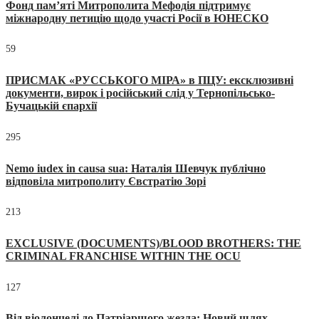
Фонд пам’яті Митрополита Мефодія підтримує
міжнародну петицію щодо участі Росії в ЮНЕСКО
59
ПРИСМАК «РУССЬКОГО МІРА» в ПЦУ: ексклюзивні
документи, вирок і російський слід у Тернопільсько-
Бучацькій єпархії
295
Nemo iudex in causa sua: Наталія Шевчук публічно
відповіла митрополиту Євстратію Зорі
213
EXCLUSIVE (DOCUMENTS)/BLOOD BROTHERS: THE
CRIMINAL FRANCHISE WITHIN THE OCU
127
Від віолончелі до Патріаршого жезла: Новий шлях