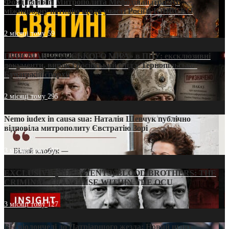
Фонд пам’яті Митрополита Мефодія підтримує
міжнародну петицію щодо участі Росії в ЮНЕСКО
2 місяці тому
59
ПРИСМАК «РУССЬКОГО МІРА» в ПЦУ: ексклюзивні
документи, вирок і російський слід у Тернопільсько-
Бучацькій єпархії
2 місяці тому
295
Nemo iudex in causa sua: Наталія Шевчук публічно
відповіла митрополиту Євстратію Зорі
3 місяці тому
213
EXCLUSIVE (DOCUMENTS)/BLOOD BROTHERS: THE
CRIMINAL FRANCHISE WITHIN THE OCU
3 місяці тому
127
Від віолончелі до Патріаршого жезла: Новий шлях