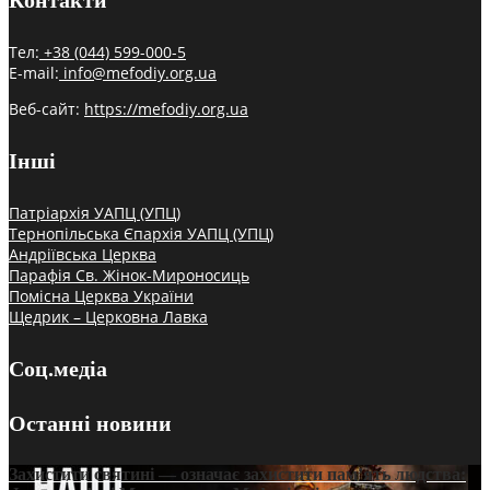
Тел:
+38 (044) 599-000-5
E-mail:
info@mefodiy.org.ua
Веб-сайт:
https://mefodiy.org.ua
Інші
Патріархія УАПЦ (УПЦ)
Тернопільська Єпархія УАПЦ (УПЦ)
Андріївська Церква
Парафія Св. Жінок-Мироносиць
Помісна Церква України
Щедрик – Церковна Лавка
Соц.медіа
Останні новини
Захистити святині — означає захистити пам’ять людства: