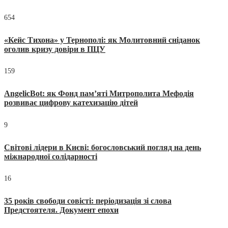
654
«Кейс Тихона» у Тернополі: як Молитовний сніданок
оголив кризу довіри в ПЦУ
159
AngelicBot: як Фонд пам’яті Митрополита Мефодія
розвиває цифрову катехизацію дітей
9
Світові лідери в Києві: богословський погляд на день
міжнародної солідарності
16
35 років свободи совісті: періодизація зі слова
Предстоятеля. Документ епохи