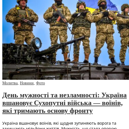
Молитва
,
Новини
,
Фото
День мужності та незламності: Україна
вшановує Сухопутні війська — воїнів,
які тримають основу фронту
Україна вшановує воїнів, які щодня зупиняють ворога та
захищають мільйони життів. Мужність, що стала опорою