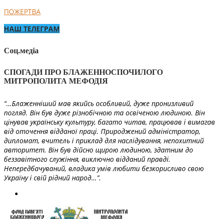
ПОЖЕРТВА
НАШ ТЕЛЕГРАМ
Соц.медіа
СПОГАДИ ПРО БЛАЖЕННОСПОЧИЛОГО
МИТРОПОЛИТА МЕФОДІЯ
“…Блаженніший мав якийсь особливий, дуже пронизливий
погляд. Він був дуже різнобічною та освіченою людиною. Він
цінував українську культуру, багато читав, працював і вимагав
від оточення відданої праці. Природжений адміністратор,
дипломат, вчитель і приклад для наслідування, непохитний
авторитет. Він був дійсно щирою людиною, здатним до
беззавітного служіння, виключно відданий правді.
Непередбачуваний, владика умів любити безкорисливо свою
Україну і свій рідний народ…”.