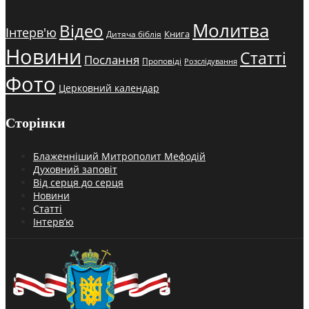
Молитва
Відео
Інтерв'ю
Книга
Дитяча біблія
Новини
Статті
Послання
Проповіді
Розслідування
Фото
Церковний календар
Сторінки
Блаженніший Митрополит Мефодій
Духовний заповіт
Від серця до серця
Новини
Статті
Інтерв’ю