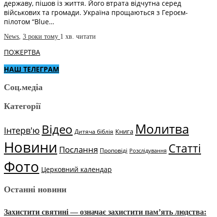
державу, пішов із життя. Його втрата відчутна серед
військових та громади. Україна прощаються з Героєм-
пілотом “Blue…
News
,
3 роки тому
1 хв.
читати
ПОЖЕРТВА
НАШ ТЕЛЕГРАМ
Соц.медіа
Категорії
Молитва
Відео
Інтерв'ю
Книга
Дитяча біблія
Новини
Статті
Послання
Проповіді
Розслідування
Фото
Церковний календар
Останні новини
Захистити святині — означає захистити пам’ять людства: