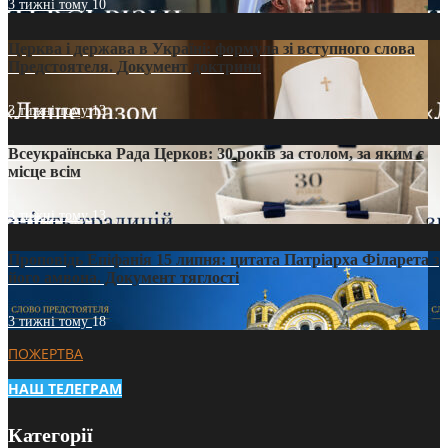
3 тижні тому
10
Церква і держава в Україні: формула зі вступного слова
Предстоятеля. Документ доктрини
3 тижні тому
13
Всеукраїнська Рада Церков: 30 років за столом, за яким є
місце всім
3 тижні тому
13
Проповідь Епіфанія 15 липня: цитата Патріарха Філарета з
його амвона. Документ тяглості
3 тижні тому
18
ПОЖЕРТВА
НАШ ТЕЛЕГРАМ
Категорії