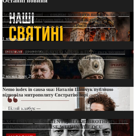
Останні новини
Захистити святині — означає захистити пам’ять людства:
Фонд пам’яті Митрополита Мефодія підтримує
міжнародну петицію щодо участі Росії в ЮНЕСКО
1 місяць тому
58
ПРИСМАК «РУССЬКОГО МІРА» в ПЦУ: ексклюзивні
документи, вирок і російський слід у Тернопільсько-
Бучацькій єпархії
2 місяці тому
295
Nemo iudex in causa sua: Наталія Шевчук публічно
відповіла митрополиту Євстратію Зорі
3 місяці тому
213
EXCLUSIVE (DOCUMENTS)/BLOOD BROTHERS: THE
CRIMINAL FRANCHISE WITHIN THE OCU