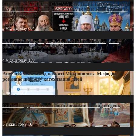
СВЯТІ УХИЛЯНТИ: СХЕМА, ЯК ПЕРЕТВОРИТИ ПЦУ
НА «ОФШОР» ДЛЯ ДЕЗЕРТИРА ІЗ МОСКОВСЬКОГО
ПАТРІАРХАТУ
3 місяці тому
654
«Кейс Тихона» у Тернополі: як Молитовний сніданок
оголив кризу довіри в ПЦУ
4 місяці тому
159
AngelicBot: як Фонд пам’яті Митрополита Мефодія
розвиває цифрову катехизацію дітей
5 днів тому
9
Світові лідери в Києві: богословський погляд на день
міжнародної солідарності
3 тижні тому
16