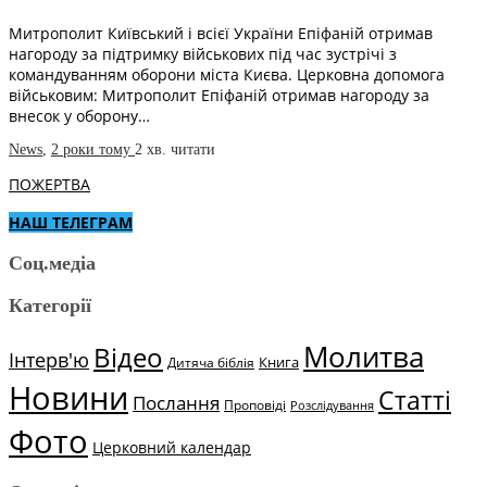
Митрополит Київський і всієї України Епіфаній отримав
нагороду за підтримку військових під час зустрічі з
командуванням оборони міста Києва. Церковна допомога
військовим: Митрополит Епіфаній отримав нагороду за
внесок у оборону…
News
,
2 роки тому
2 хв.
читати
ПОЖЕРТВА
НАШ ТЕЛЕГРАМ
Соц.медіа
Категорії
Молитва
Відео
Інтерв'ю
Книга
Дитяча біблія
Новини
Статті
Послання
Проповіді
Розслідування
Фото
Церковний календар