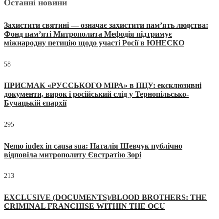
Останні новини
Захистити святині — означає захистити пам’ять людства:
Фонд пам’яті Митрополита Мефодія підтримує
міжнародну петицію щодо участі Росії в ЮНЕСКО
58
ПРИСМАК «РУССЬКОГО МІРА» в ПЦУ: ексклюзивні
документи, вирок і російський слід у Тернопільсько-
Бучацькій єпархії
295
Nemo iudex in causa sua: Наталія Шевчук публічно
відповіла митрополиту Євстратію Зорі
213
EXCLUSIVE (DOCUMENTS)/BLOOD BROTHERS: THE
CRIMINAL FRANCHISE WITHIN THE OCU