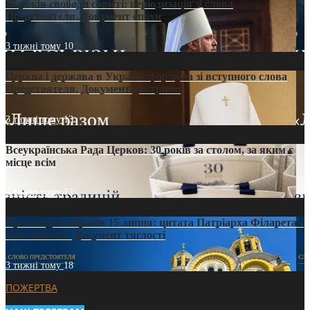
35 років свободи совісті: періодизація зі слова
Предстоятеля. Документ епохи
3 тижні тому
10
Церква і держава в Україні: формула зі вступного слова
Предстоятеля. Документ доктрини
3 тижні тому
13
Всеукраїнська Рада Церков: 30 років за столом, за яким є
місце всім
3 тижні тому
12
Проповідь Епіфанія 15 липня: цитата Патріарха Філарета з
його амвона. Документ тяглості
3 тижні тому
18
ПОЖЕРТВА