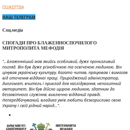
ПОЖЕРТВА
НАШ ТЕЛЕГРАМ
Соц.медіа
СПОГАДИ ПРО БЛАЖЕННОСПОЧИЛОГО
МИТРОПОЛИТА МЕФОДІЯ
“…Блаженніший мав якийсь особливий, дуже пронизливий
погляд. Він був дуже різнобічною та освіченою людиною. Він
цінував українську культуру, багато читав, працював і вимагав
від оточення відданої праці. Природжений адміністратор,
дипломат, вчитель і приклад для наслідування, непохитний
авторитет. Він був дійсно щирою людиною, здатним до
беззавітного служіння, виключно відданий правді.
Непередбачуваний, владика умів любити безкорисливо свою
Україну і свій рідний народ…”.