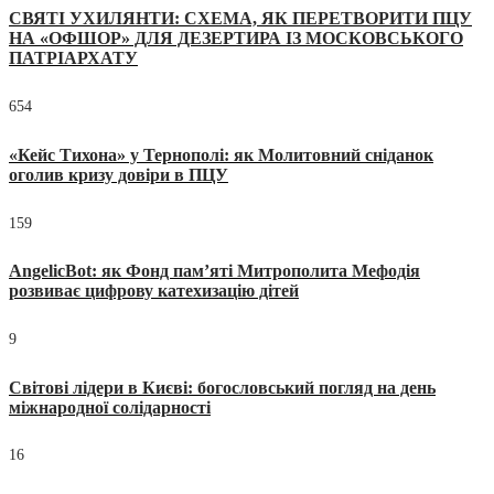
СВЯТІ УХИЛЯНТИ: СХЕМА, ЯК ПЕРЕТВОРИТИ ПЦУ
НА «ОФШОР» ДЛЯ ДЕЗЕРТИРА ІЗ МОСКОВСЬКОГО
ПАТРІАРХАТУ
654
«Кейс Тихона» у Тернополі: як Молитовний сніданок
оголив кризу довіри в ПЦУ
159
AngelicBot: як Фонд пам’яті Митрополита Мефодія
розвиває цифрову катехизацію дітей
9
Світові лідери в Києві: богословський погляд на день
міжнародної солідарності
16