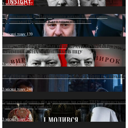
3 місяці тому
127
Від віолончелі до Патріаршого жезла: Новий шлях
Грузинської Церкви з Католикосом Шіо III
3 місяці тому
139
ЕКСКЛЮЗИВ (ДОКУМЕНТИ)/БРАТИ ПО КРОВІ:
КРИМІНАЛЬНА ФРАНШИЗА В ПЦУ
3 місяці тому
540
МАТЕРИНСЬКИЙ ОМОРФОР В ЧАС ВІЙНИ В УКРАЇНІ
3 місяці тому
248
Братська «броня» під куполами: чи стане ПЦУ прихистком
для дезертирів у рясах?
3 місяці тому
292