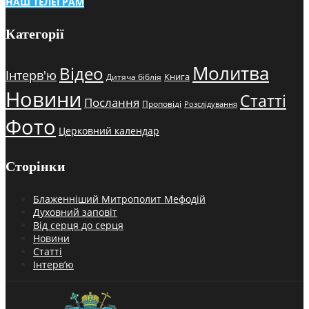
НАШ ТЕЛЕГРАМ
Категорії
Молитва
Відео
Інтерв'ю
Книга
Дитяча біблія
Новини
Статті
Послання
Проповіді
Розслідування
Фото
Церковний календар
Сторінки
Блаженніший Митрополит Мефодій
Духовний заповіт
Від серця до серця
Новини
Статті
Інтерв’ю