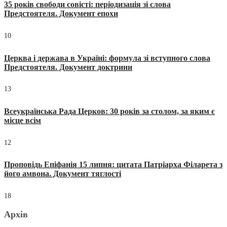
35 років свободи совісті: періодизація зі слова
Предстоятеля. Документ епохи
10
Церква і держава в Україні: формула зі вступного слова
Предстоятеля. Документ доктрини
13
Всеукраїнська Рада Церков: 30 років за столом, за яким є
місце всім
12
Проповідь Епіфанія 15 липня: цитата Патріарха Філарета з
його амвона. Документ тяглості
18
Архів