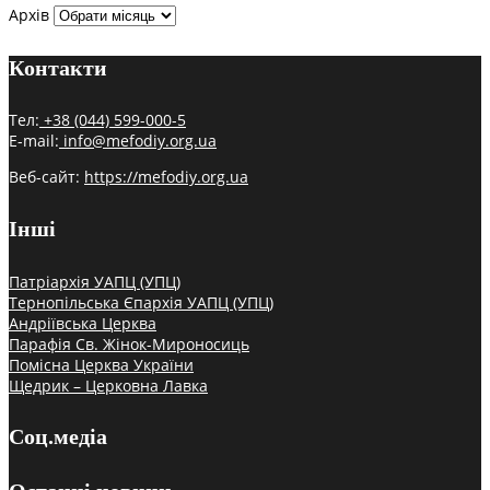
Архів
Контакти
Тел:
+38 (044) 599-000-5
E-mail:
info@mefodiy.org.ua
Веб-сайт:
https://mefodiy.org.ua
Інші
Патріархія УАПЦ (УПЦ)
Тернопільська Єпархія УАПЦ (УПЦ)
Андріївська Церква
Парафія Св. Жінок-Мироносиць
Помісна Церква України
Щедрик – Церковна Лавка
Соц.медіа