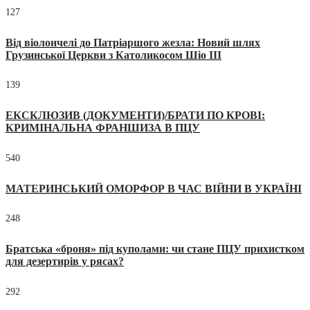
127
Від віолончелі до Патріаршого жезла: Новий шлях
Грузинської Церкви з Католикосом Шіо III
139
ЕКСКЛЮЗИВ (ДОКУМЕНТИ)/БРАТИ ПО КРОВІ:
КРИМІНАЛЬНА ФРАНШИЗА В ПЦУ
540
МАТЕРИНСЬКИЙ ОМОРФОР В ЧАС ВІЙНИ В УКРАЇНІ
248
Братська «броня» під куполами: чи стане ПЦУ прихистком
для дезертирів у рясах?
292