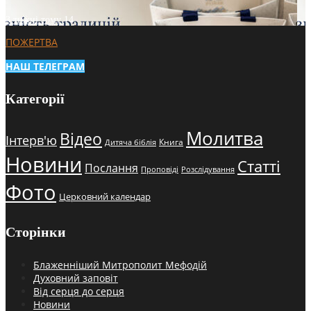
3 тижні тому
14
ПОЖЕРТВА
НАШ ТЕЛЕГРАМ
Категорії
Молитва
Відео
Інтерв'ю
Книга
Дитяча біблія
Новини
Статті
Послання
Проповіді
Розслідування
Фото
Церковний календар
Сторінки
Блаженніший Митрополит Мефодій
Духовний заповіт
Від серця до серця
Новини