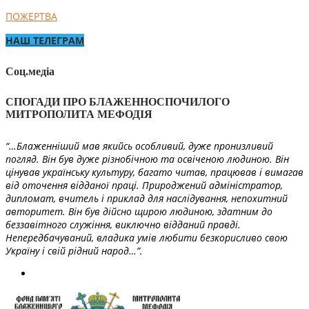
ПОЖЕРТВА
НАШ ТЕЛЕГРАМ
Соц.медіа
СПОГАДИ ПРО БЛАЖЕННОСПОЧИЛОГО
МИТРОПОЛИТА МЕФОДІЯ
“…Блаженніший мав якийсь особливий, дуже пронизливий
погляд. Він був дуже різнобічною та освіченою людиною. Він
цінував українську культуру, багато читав, працював і вимагав
від оточення відданої праці. Природжений адміністратор,
дипломат, вчитель і приклад для наслідування, непохитний
авторитет. Він був дійсно щирою людиною, здатним до
беззавітного служіння, виключно відданий правді.
Непередбачуваний, владика умів любити безкорисливо свою
Україну і свій рідний народ…”.