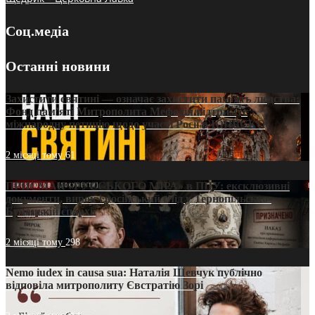
Соц.медіа
Останні новини
Захистити святині — означає захистити пам’ять людства:
Фонд пам’яті Митрополита Мефодія підтримує
міжнародну петицію щодо участі Росії в ЮНЕСКО
2 місяці тому
61
ПРИСМАК «РУССЬКОГО МІРА» в ПЦУ: ексклюзивні
документи, вирок і російський слід у Тернопільсько-
Бучацькій єпархії
2 місяці тому
298
Nemo iudex in causa sua: Наталія Шевчук публічно
відповіла митрополиту Євстратію Зорі