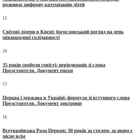
розвиває цифрову катехизацію дітей
12
Світові лідери в Києві: богословський погляд на день
міжнародної солідарності
19
35 років свободи совісті: періодизація зі слова
Предстоятеля. Документ епохи
13
Церква і держава в Україні: формула зі вступного слова
Предстоятеля. Документ доктрини
16
Всеукраїнська Рада Церков: 30 років за столом, за яким є
місце всім