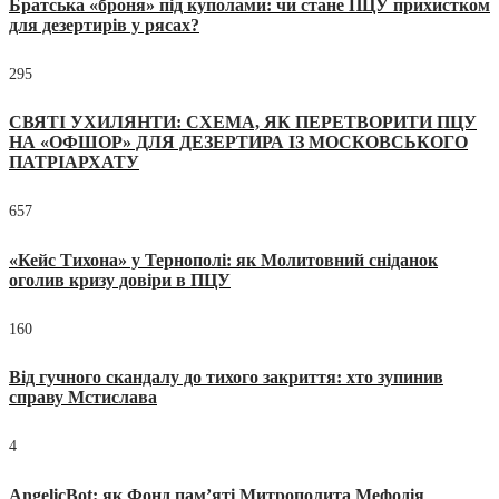
Братська «броня» під куполами: чи стане ПЦУ прихистком
для дезертирів у рясах?
295
СВЯТІ УХИЛЯНТИ: СХЕМА, ЯК ПЕРЕТВОРИТИ ПЦУ
НА «ОФШОР» ДЛЯ ДЕЗЕРТИРА ІЗ МОСКОВСЬКОГО
ПАТРІАРХАТУ
657
«Кейс Тихона» у Тернополі: як Молитовний сніданок
оголив кризу довіри в ПЦУ
160
Від гучного скандалу до тихого закриття: хто зупинив
справу Мстислава
4
AngelicBot: як Фонд пам’яті Митрополита Мефодія