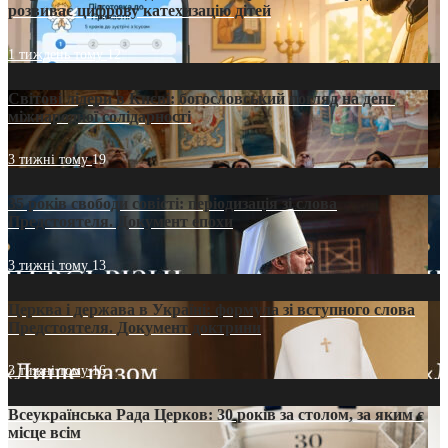
розвиває цифрову катехизацію дітей
1 тиждень тому
12
Світові лідери в Києві: богословський погляд на день
міжнародної солідарності
3 тижні тому
19
35 років свободи совісті: періодизація зі слова
Предстоятеля. Документ епохи
3 тижні тому
13
Церква і держава в Україні: формула зі вступного слова
Предстоятеля. Документ доктрини
3 тижні тому
16
Всеукраїнська Рада Церков: 30 років за столом, за яким є
місце всім