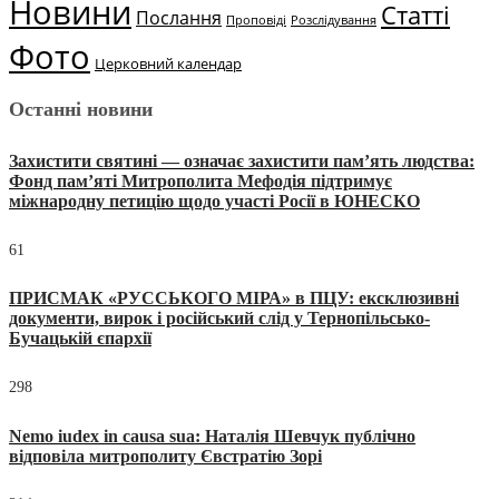
Новини
Статті
Послання
Проповіді
Розслідування
Фото
Церковний календар
Останні новини
Захистити святині — означає захистити пам’ять людства:
Фонд пам’яті Митрополита Мефодія підтримує
міжнародну петицію щодо участі Росії в ЮНЕСКО
61
ПРИСМАК «РУССЬКОГО МІРА» в ПЦУ: ексклюзивні
документи, вирок і російський слід у Тернопільсько-
Бучацькій єпархії
298
Nemo iudex in causa sua: Наталія Шевчук публічно
відповіла митрополиту Євстратію Зорі