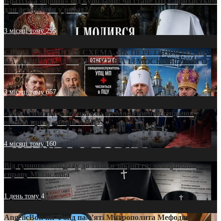
Братська «броня» під куполами: чи стане ПЦУ прихистком
для дезертирів у рясах?
3 місяці тому
295
СВЯТІ УХИЛЯНТИ: СХЕМА, ЯК ПЕРЕТВОРИТИ ПЦУ
НА «ОФШОР» ДЛЯ ДЕЗЕРТИРА ІЗ МОСКОВСЬКОГО
ПАТРІАРХАТУ
3 місяці тому
657
«Кейс Тихона» у Тернополі: як Молитовний сніданок
оголив кризу довіри в ПЦУ
4 місяці тому
160
Від гучного скандалу до тихого закриття: хто зупинив
справу Мстислава
1 день тому
4
AngelicBot: як Фонд пам’яті Митрополита Мефодія