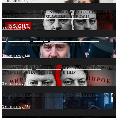
3 місяці тому
214
EXCLUSIVE (DOCUMENTS)/BLOOD BROTHERS: THE
CRIMINAL FRANCHISE WITHIN THE OCU
3 місяці тому
129
Від віолончелі до Патріаршого жезла: Новий шлях
Грузинської Церкви з Католикосом Шіо III
3 місяці тому
140
ЕКСКЛЮЗИВ (ДОКУМЕНТИ)/БРАТИ ПО КРОВІ:
КРИМІНАЛЬНА ФРАНШИЗА В ПЦУ
3 місяці тому
544
МАТЕРИНСЬКИЙ ОМОРФОР В ЧАС ВІЙНИ В УКРАЇНІ
3 місяці тому
251