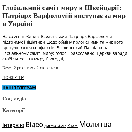
Глобальний саміт миру в Швейцарії:
Патріарх Варфоломій виступає за мир
в Україні
На саміті в Женеві Вселенський Патріарх Варфоломій
підтримує ініціативи щодо обміну полоненими та мирного
врегулювання конфліктів. Вселенський Патріарх на
Глобальному саміті миру: голос Православної Церкви заради
стабільності та миру Сьогодні,…
News
,
2 роки тому
2 хв.
читати
ПОЖЕРТВА
НАШ ТЕЛЕГРАМ
Соц.медіа
Категорії
Молитва
Відео
Інтерв'ю
Книга
Дитяча біблія