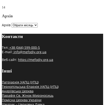
14
Архів
Архів
Контакти
Тел:
+38 (044) 599-000-5
E-mail:
info@mefodiy.org.ua
Веб-сайт:
https://mefodiy.org.ua
Інші
Патріархія УАПЦ (УПЦ)
Тернопільська Єпархія УАПЦ (УПЦ)
Андріївська Церква
Парафія Св. Жінок-Мироносиць
Помісна Церква України
Щедрик – Церковна Лавка