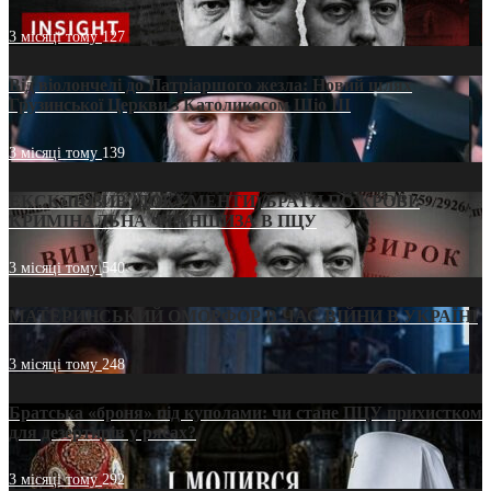
3 місяці тому
127
Від віолончелі до Патріаршого жезла: Новий шлях
Грузинської Церкви з Католикосом Шіо III
3 місяці тому
139
ЕКСКЛЮЗИВ (ДОКУМЕНТИ)/БРАТИ ПО КРОВІ:
КРИМІНАЛЬНА ФРАНШИЗА В ПЦУ
3 місяці тому
540
МАТЕРИНСЬКИЙ ОМОРФОР В ЧАС ВІЙНИ В УКРАЇНІ
3 місяці тому
248
Братська «броня» під куполами: чи стане ПЦУ прихистком
для дезертирів у рясах?
3 місяці тому
292