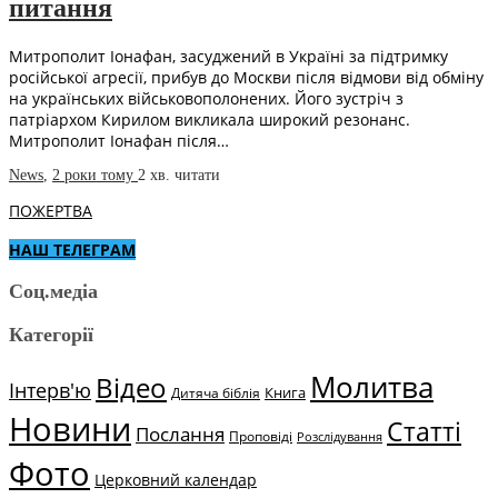
питання
Митрополит Іонафан, засуджений в Україні за підтримку
російської агресії, прибув до Москви після відмови від обміну
на українських військовополонених. Його зустріч з
патріархом Кирилом викликала широкий резонанс.
Митрополит Іонафан після…
News
,
2 роки тому
2 хв.
читати
ПОЖЕРТВА
НАШ ТЕЛЕГРАМ
Соц.медіа
Категорії
Молитва
Відео
Інтерв'ю
Книга
Дитяча біблія
Новини
Статті
Послання
Проповіді
Розслідування
Фото
Церковний календар