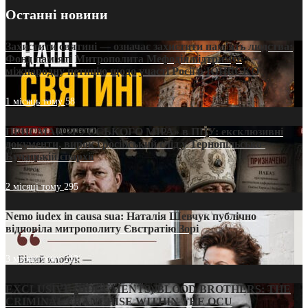
Останні новини
Захистити святині — означає захистити пам’ять людства:
Фонд пам’яті Митрополита Мефодія підтримує
міжнародну петицію щодо участі Росії в ЮНЕСКО
1 місяць тому
58
ПРИСМАК «РУССЬКОГО МІРА» в ПЦУ: ексклюзивні
документи, вирок і російський слід у Тернопільсько-
Бучацькій єпархії
2 місяці тому
295
Nemo iudex in causa sua: Наталія Шевчук публічно
відповіла митрополиту Євстратію Зорі
3 місяці тому
213
EXCLUSIVE (DOCUMENTS)/BLOOD BROTHERS: THE
CRIMINAL FRANCHISE WITHIN THE OCU