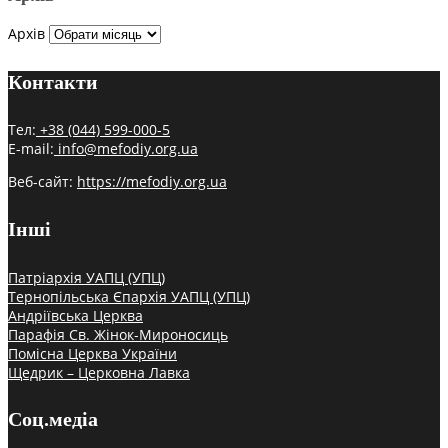
Архів
Контакти
Тел:
+38 (044) 599-000-5
E-mail:
info@mefodiy.org.ua
Веб-сайт:
https://mefodiy.org.ua
Інші
Патріархія УАПЦ (УПЦ)
Тернопільська Єпархія УАПЦ (УПЦ)
Андріївська Церква
Парафія Св. Жінок-Мироносиць
Помісна Церква України
Щедрик – Церковна Лавка
Соц.медіа