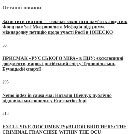
Останні новини
Захистити святині — означає захистити пам’ять людства:
Фонд пам’яті Митрополита Мефодія підтримує
міжнародну петицію щодо участі Росії в ЮНЕСКО
58
ПРИСМАК «РУССЬКОГО МІРА» в ПЦУ: ексклюзивні
документи, вирок і російський слід у Тернопільсько-
Бучацькій єпархії
295
Nemo iudex in causa sua: Наталія Шевчук публічно
відповіла митрополиту Євстратію Зорі
213
EXCLUSIVE (DOCUMENTS)/BLOOD BROTHERS: THE
CRIMINAL FRANCHISE WITHIN THE OCU