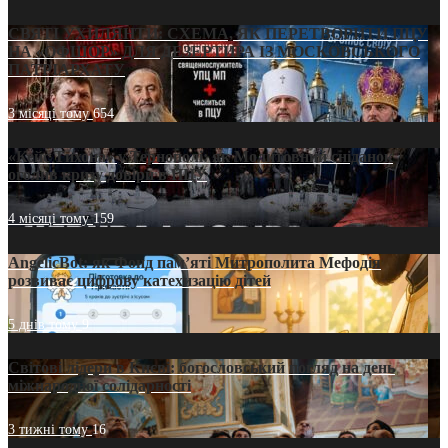
СВЯТІ УХИЛЯНТИ: СХЕМА, ЯК ПЕРЕТВОРИТИ ПЦУ
НА «ОФШОР» ДЛЯ ДЕЗЕРТИРА ІЗ МОСКОВСЬКОГО
ПАТРІАРХАТУ
3 місяці тому
654
«Кейс Тихона» у Тернополі: як Молитовний сніданок
оголив кризу довіри в ПЦУ
4 місяці тому
159
AngelicBot: як Фонд пам’яті Митрополита Мефодія
розвиває цифрову катехизацію дітей
5 днів тому
9
Світові лідери в Києві: богословський погляд на день
міжнародної солідарності
3 тижні тому
16