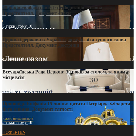
35 років свободи совісті: періодизація зі слова
Предстоятеля. Документ епохи
3 тижні тому
10
Церква і держава в Україні: формула зі вступного слова
Предстоятеля. Документ доктрини
3 тижні тому
13
Всеукраїнська Рада Церков: 30 років за столом, за яким є
місце всім
3 тижні тому
12
Проповідь Епіфанія 15 липня: цитата Патріарха Філарета з
його амвона. Документ тяглості
3 тижні тому
18
ПОЖЕРТВА