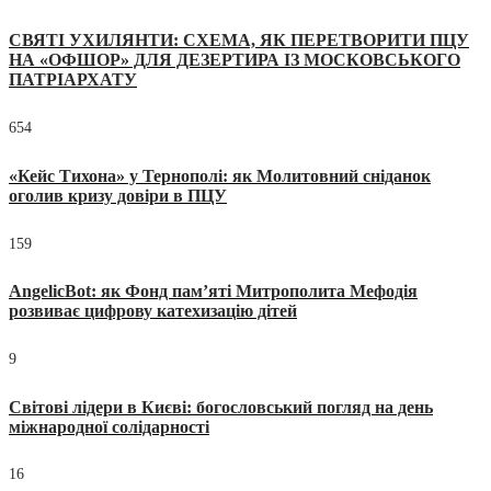
СВЯТІ УХИЛЯНТИ: СХЕМА, ЯК ПЕРЕТВОРИТИ ПЦУ
НА «ОФШОР» ДЛЯ ДЕЗЕРТИРА ІЗ МОСКОВСЬКОГО
ПАТРІАРХАТУ
654
«Кейс Тихона» у Тернополі: як Молитовний сніданок
оголив кризу довіри в ПЦУ
159
AngelicBot: як Фонд пам’яті Митрополита Мефодія
розвиває цифрову катехизацію дітей
9
Світові лідери в Києві: богословський погляд на день
міжнародної солідарності
16