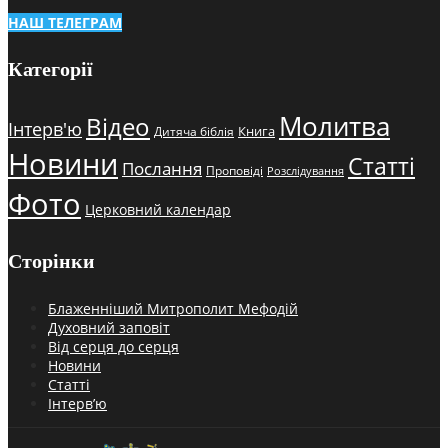
НАШ ТЕЛЕГРАМ
Категорії
Молитва
Відео
Інтерв'ю
Книга
Дитяча біблія
Новини
Статті
Послання
Проповіді
Розслідування
Фото
Церковний календар
Сторінки
Блаженніший Митрополит Мефодій
Духовний заповіт
Від серця до серця
Новини
Статті
Інтерв’ю