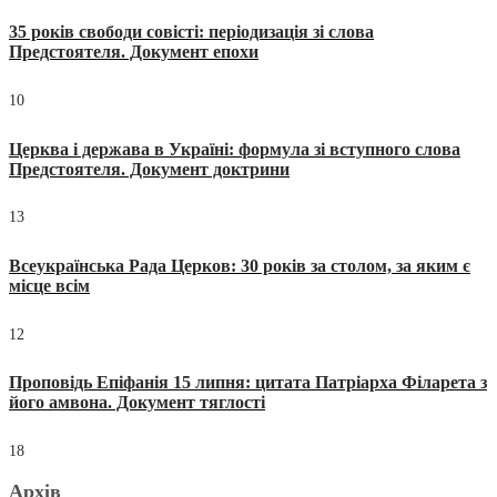
35 років свободи совісті: періодизація зі слова
Предстоятеля. Документ епохи
10
Церква і держава в Україні: формула зі вступного слова
Предстоятеля. Документ доктрини
13
Всеукраїнська Рада Церков: 30 років за столом, за яким є
місце всім
12
Проповідь Епіфанія 15 липня: цитата Патріарха Філарета з
його амвона. Документ тяглості
18
Архів