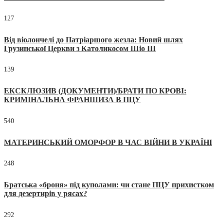
127
Від віолончелі до Патріаршого жезла: Новий шлях
Грузинської Церкви з Католикосом Шіо III
139
ЕКСКЛЮЗИВ (ДОКУМЕНТИ)/БРАТИ ПО КРОВІ:
КРИМІНАЛЬНА ФРАНШИЗА В ПЦУ
540
МАТЕРИНСЬКИЙ ОМОРФОР В ЧАС ВІЙНИ В УКРАЇНІ
248
Братська «броня» під куполами: чи стане ПЦУ прихистком
для дезертирів у рясах?
292