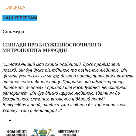
ПОЖЕРТВА
НАШ ТЕЛЕГРАМ
Соц.медіа
СПОГАДИ ПРО БЛАЖЕННОСПОЧИЛОГО
МИТРОПОЛИТА МЕФОДІЯ
“…Блаженніший мав якийсь особливий, дуже пронизливий
погляд. Він був дуже різнобічною та освіченою людиною. Він
цінував українську культуру, багато читав, працював і вимагав
від оточення відданої праці. Природжений адміністратор,
дипломат, вчитель і приклад для наслідування, непохитний
авторитет. Він був дійсно щирою людиною, здатним до
беззавітного служіння, виключно відданий правді.
Непередбачуваний, владика умів любити безкорисливо свою
Україну і свій рідний народ…”.