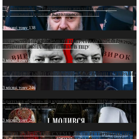
Від віолончелі до Патріаршого жезла: Новий шлях
Грузинської Церкви з Католикосом Шіо III
3 місяці тому
138
ЕКСКЛЮЗИВ (ДОКУМЕНТИ)/БРАТИ ПО КРОВІ:
КРИМІНАЛЬНА ФРАНШИЗА В ПЦУ
3 місяці тому
538
МАТЕРИНСЬКИЙ ОМОРФОР В ЧАС ВІЙНИ В УКРАЇНІ
3 місяці тому
246
Братська «броня» під куполами: чи стане ПЦУ прихистком
для дезертирів у рясах?
3 місяці тому
291
СВЯТІ УХИЛЯНТИ: СХЕМА, ЯК ПЕРЕТВОРИТИ ПЦУ