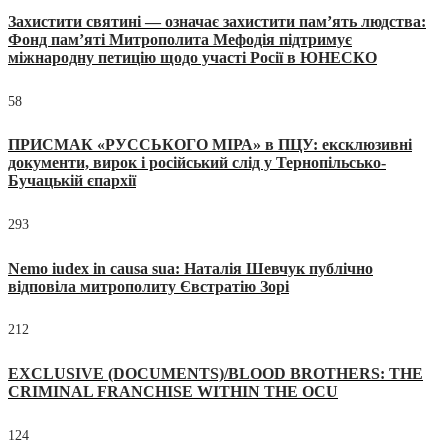
Захистити святині — означає захистити пам’ять людства:
Фонд пам’яті Митрополита Мефодія підтримує
міжнародну петицію щодо участі Росії в ЮНЕСКО
58
ПРИСМАК «РУССЬКОГО МІРА» в ПЦУ: ексклюзивні
документи, вирок і російський слід у Тернопільсько-
Бучацькій єпархії
293
Nemo iudex in causa sua: Наталія Шевчук публічно
відповіла митрополиту Євстратію Зорі
212
EXCLUSIVE (DOCUMENTS)/BLOOD BROTHERS: THE
CRIMINAL FRANCHISE WITHIN THE OCU
124