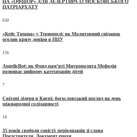
НА «ОФШОР» ДЛЯ ДЕЗЕРТИРА ІЗ МОСКОВСЬКОГО
ПАТРІАРХАТУ
650
«Кейс Тихона» у Тернополі: як Молитовний сніданок
оголив кризу довіри в ПЦУ
156
AngelicBot: як Фонд пам’яті Митрополита Мефодія
розвиває цифрову катехизацію дітей
7
Світові лідери в Києві: богословський погляд на день
міжнародної солідарності
14
35 років свободи совісті: періодизація зі слова
Предстоятеля. Документ епохи