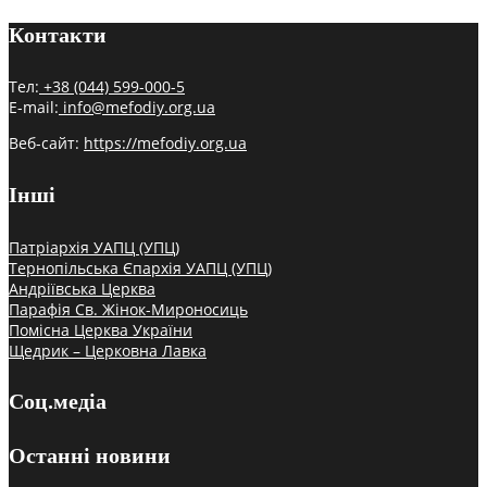
Контакти
Тел:
+38 (044) 599-000-5
E-mail:
info@mefodiy.org.ua
Веб-сайт:
https://mefodiy.org.ua
Інші
Патріархія УАПЦ (УПЦ)
Тернопільська Єпархія УАПЦ (УПЦ)
Андріївська Церква
Парафія Св. Жінок-Мироносиць
Помісна Церква України
Щедрик – Церковна Лавка
Соц.медіа
Останні новини