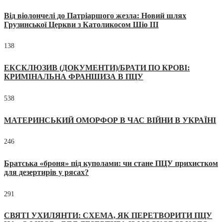
Від віолончелі до Патріаршого жезла: Новий шлях
Грузинської Церкви з Католикосом Шіо III
138
ЕКСКЛЮЗИВ (ДОКУМЕНТИ)/БРАТИ ПО КРОВІ:
КРИМІНАЛЬНА ФРАНШИЗА В ПЦУ
538
МАТЕРИНСЬКИЙ ОМОРФОР В ЧАС ВІЙНИ В УКРАЇНІ
246
Братська «броня» під куполами: чи стане ПЦУ прихистком
для дезертирів у рясах?
291
СВЯТІ УХИЛЯНТИ: СХЕМА, ЯК ПЕРЕТВОРИТИ ПЦУ