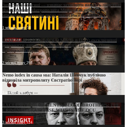
Захистити святині — означає захистити пам’ять людства:
Фонд пам’яті Митрополита Мефодія підтримує
міжнародну петицію щодо участі Росії в ЮНЕСКО
1 місяць тому
58
ПРИСМАК «РУССЬКОГО МІРА» в ПЦУ: ексклюзивні
документи, вирок і російський слід у Тернопільсько-
Бучацькій єпархії
2 місяці тому
293
Nemo iudex in causa sua: Наталія Шевчук публічно
відповіла митрополиту Євстратію Зорі
3 місяці тому
212
EXCLUSIVE (DOCUMENTS)/BLOOD BROTHERS: THE
CRIMINAL FRANCHISE WITHIN THE OCU
3 місяці тому
124