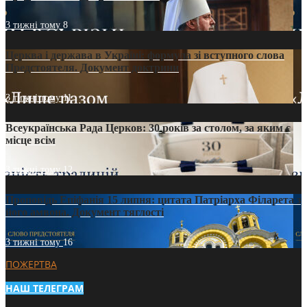
3 тижні тому
8
Церква і держава в Україні: формула зі вступного слова
Предстоятеля. Документ доктрини
3 тижні тому
11
Всеукраїнська Рада Церков: 30 років за столом, за яким є
місце всім
3 тижні тому
12
Проповідь Епіфанія 15 липня: цитата Патріарха Філарета з
його амвона. Документ тяглості
3 тижні тому
16
ПОЖЕРТВА
НАШ ТЕЛЕГРАМ