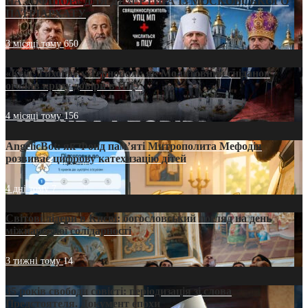
НА «ОФШОР» ДЛЯ ДЕЗЕРТИРА ІЗ МОСКОВСЬКОГО
ПАТРІАРХАТУ
3 місяці тому
650
«Кейс Тихона» у Тернополі: як Молитовний сніданок
оголив кризу довіри в ПЦУ
4 місяці тому
156
AngelicBot: як Фонд пам’яті Митрополита Мефодія
розвиває цифрову катехизацію дітей
4 дні тому
7
Світові лідери в Києві: богословський погляд на день
міжнародної солідарності
3 тижні тому
14
35 років свободи совісті: періодизація зі слова
Предстоятеля. Документ епохи