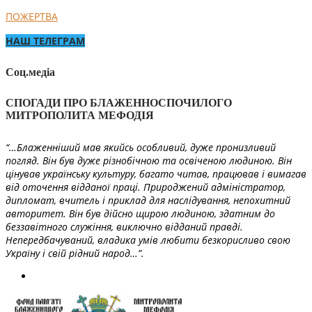
ПОЖЕРТВА
НАШ ТЕЛЕГРАМ
Соц.медіа
СПОГАДИ ПРО БЛАЖЕННОСПОЧИЛОГО
МИТРОПОЛИТА МЕФОДІЯ
“…Блаженніший мав якийсь особливий, дуже пронизливий
погляд. Він був дуже різнобічною та освіченою людиною. Він
цінував українську культуру, багато читав, працював і вимагав
від оточення відданої праці. Природжений адміністратор,
дипломат, вчитель і приклад для наслідування, непохитний
авторитет. Він був дійсно щирою людиною, здатним до
беззавітного служіння, виключно відданий правді.
Непередбачуваний, владика умів любити безкорисливо свою
Україну і свій рідний народ…”.