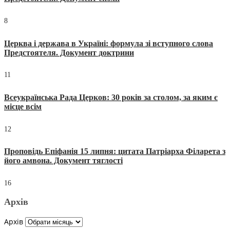
8
Церква і держава в Україні: формула зі вступного слова
Предстоятеля. Документ доктрини
11
Всеукраїнська Рада Церков: 30 років за столом, за яким є
місце всім
12
Проповідь Епіфанія 15 липня: цитата Патріарха Філарета з
його амвона. Документ тяглості
16
Архів
Архів