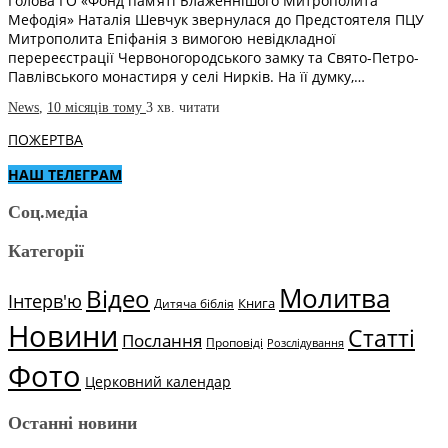
Голова ГО «Фонд пам’яті Блаженнішого Митрополита
Мефодія» Наталія Шевчук звернулася до Предстоятеля ПЦУ
Митрополита Епіфанія з вимогою невідкладної
перереєстрації Червоногородського замку та Свято-Петро-
Павлівського монастиря у селі Нирків. На її думку,…
News
,
10 місяців тому
3 хв.
читати
ПОЖЕРТВА
НАШ ТЕЛЕГРАМ
Соц.медіа
Категорії
Молитва
Відео
Інтерв'ю
Книга
Дитяча біблія
Новини
Статті
Послання
Проповіді
Розслідування
Фото
Церковний календар
Останні новини