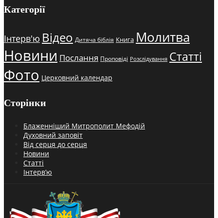
Категорії
Молитва
Відео
Інтерв'ю
Книга
Дитяча біблія
Новини
Статті
Послання
Проповіді
Розслідування
Фото
Церковний календар
Сторінки
Блаженніший Митрополит Мефодій
Духовний заповіт
Від серця до серця
Новини
Статті
Інтерв’ю