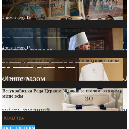
міжнародної солідарності
3 тижні тому
19
35 років свободи совісті: періодизація зі слова
Предстоятеля. Документ епохи
4 тижні тому
13
Церква і держава в Україні: формула зі вступного слова
Предстоятеля. Документ доктрини
4 тижні тому
16
Всеукраїнська Рада Церков: 30 років за столом, за яким є
місце всім
4 тижні тому
15
ПОЖЕРТВА
НАШ ТЕЛЕГРАМ