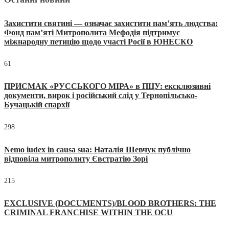
Захистити святині — означає захистити пам’ять людства:
Фонд пам’яті Митрополита Мефодія підтримує
міжнародну петицію щодо участі Росії в ЮНЕСКО
61
ПРИСМАК «РУССЬКОГО МІРА» в ПЦУ: ексклюзивні
документи, вирок і російський слід у Тернопільсько-
Бучацькій єпархії
298
Nemo iudex in causa sua: Наталія Шевчук публічно
відповіла митрополиту Євстратію Зорі
215
EXCLUSIVE (DOCUMENTS)/BLOOD BROTHERS: THE
CRIMINAL FRANCHISE WITHIN THE OCU