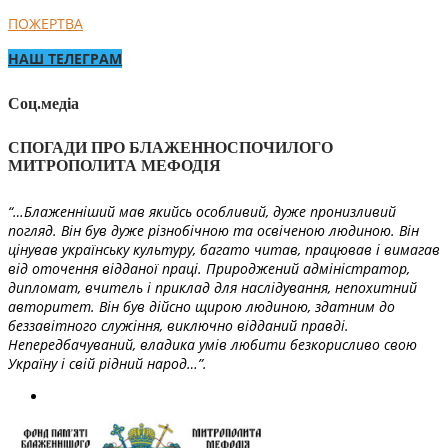
ПОЖЕРТВА
НАШ ТЕЛЕГРАМ
Соц.медіа
СПОГАДИ ПРО БЛАЖЕННОСПОЧИЛОГО
МИТРОПОЛИТА МЕФОДІЯ
“…Блаженніший мав якийсь особливий, дуже пронизливий
погляд. Він був дуже різнобічною та освіченою людиною. Він
цінував українську культуру, багато читав, працював і вимагав
від оточення відданої праці. Природжений адміністратор,
дипломат, вчитель і приклад для наслідування, непохитний
авторитет. Він був дійсно щирою людиною, здатним до
беззавітного служіння, виключно відданий правді.
Непередбачуваний, владика умів любити безкорисливо свою
Україну і свій рідний народ…”.