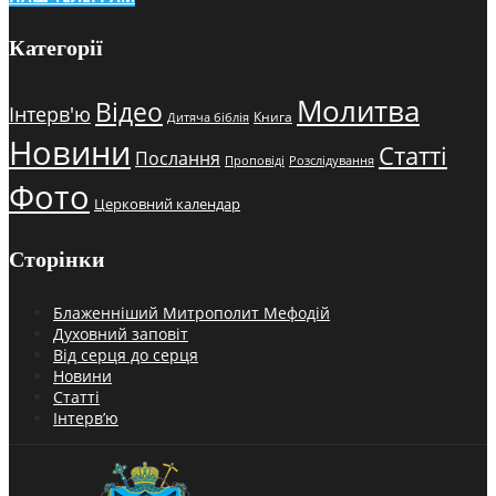
Категорії
Молитва
Відео
Інтерв'ю
Книга
Дитяча біблія
Новини
Статті
Послання
Проповіді
Розслідування
Фото
Церковний календар
Сторінки
Блаженніший Митрополит Мефодій
Духовний заповіт
Від серця до серця
Новини
Статті
Інтерв’ю