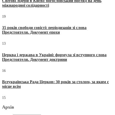
Світові лідери в Києві: богословський погляд на день
міжнародної солідарності
19
35 років свободи совісті: періодизація зі слова
Предстоятеля. Документ епохи
13
Церква і держава в Україні: формула зі вступного слова
Предстоятеля. Документ доктрини
16
Всеукраїнська Рада Церков: 30 років за столом, за яким є
місце всім
15
Архів