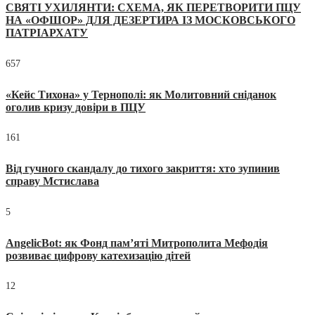
СВЯТІ УХИЛЯНТИ: СХЕМА, ЯК ПЕРЕТВОРИТИ ПЦУ
НА «ОФШОР» ДЛЯ ДЕЗЕРТИРА ІЗ МОСКОВСЬКОГО
ПАТРІАРХАТУ
657
«Кейс Тихона» у Тернополі: як Молитовний сніданок
оголив кризу довіри в ПЦУ
161
Від гучного скандалу до тихого закриття: хто зупинив
справу Мстислава
5
AngelicBot: як Фонд пам’яті Митрополита Мефодія
розвиває цифрову катехизацію дітей
12