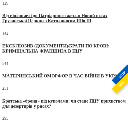
129
Від віолончелі до Патріаршого жезла: Новий шлях
Грузинської Церкви з Католикосом Шіо III
142
ЕКСКЛЮЗИВ (ДОКУМЕНТИ)/БРАТИ ПО КРОВІ:
КРИМІНАЛЬНА ФРАНШИЗА В ПЦУ
544
STOP
МАТЕРИНСЬКИЙ ОМОРФОР В ЧАС ВІЙНИ В УКРАЇНІ
WAR
251
Братська «броня» під куполами: чи стане ПЦУ прихистком
для дезертирів у рясах?
295