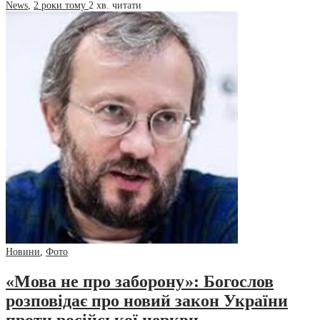
News
,
2 роки тому
2 хв.
читати
Новини
,
Фото
«Мова не про заборону»: Богослов
розповідає про новий закон України