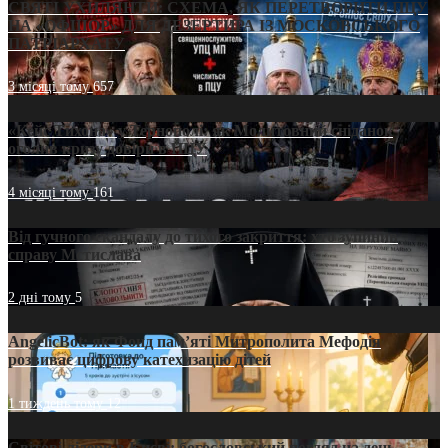
СВЯТІ УХИЛЯНТИ: СХЕМА, ЯК ПЕРЕТВОРИТИ ПЦУ
НА «ОФШОР» ДЛЯ ДЕЗЕРТИРА ІЗ МОСКОВСЬКОГО
ПАТРІАРХАТУ
3 місяці тому
657
«Кейс Тихона» у Тернополі: як Молитовний сніданок
оголив кризу довіри в ПЦУ
4 місяці тому
161
Від гучного скандалу до тихого закриття: хто зупинив
справу Мстислава
2 дні тому
5
AngelicBot: як Фонд пам’яті Митрополита Мефодія
розвиває цифрову катехизацію дітей
1 тиждень тому
12
Світові лідери в Києві: богословський погляд на день