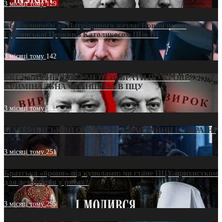
3 місяці тому
129
Від віолончелі до Патріаршого жезла: Новий шлях
Грузинської Церкви з Католикосом Шіо III
3 місяці тому
142
ЕКСКЛЮЗИВ (ДОКУМЕНТИ)/БРАТИ ПО КРОВІ:
КРИМІНАЛЬНА ФРАНШИЗА В ПЦУ
3 місяці тому
544
МАТЕРИНСЬКИЙ ОМОРФОР В ЧАС ВІЙНИ В УКРАЇНІ
3 місяці тому
251
Братська «броня» під куполами: чи стане ПЦУ прихистком
для дезертирів у рясах?
3 місяці тому
295