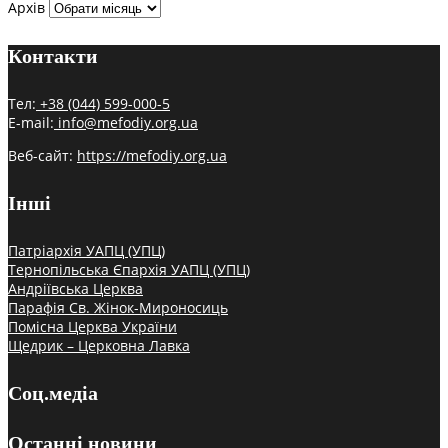
Архів
Контакти
Тел:
+38 (044) 599-000-5
E-mail:
info@mefodiy.org.ua
Веб-сайт:
https://mefodiy.org.ua
Інші
Патріархія УАПЦ (УПЦ)
Тернопільська Єпархія УАПЦ (УПЦ)
Андріївська Церква
Парафія Св. Жінок-Мироносиць
Помісна Церква України
Щедрик – Церковна Лавка
Соц.медіа
Останні новини