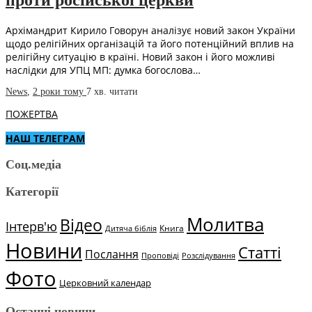
проти російської церкви
Архімандрит Кирило Говорун аналізує новий закон України
щодо релігійних організацій та його потенційний вплив на
релігійну ситуацію в країні. Новий закон і його можливі
наслідки для УПЦ МП: думка богослова…
News
,
2 роки тому
7 хв.
читати
ПОЖЕРТВА
НАШ ТЕЛЕГРАМ
Соц.медіа
Категорії
Молитва
Відео
Інтерв'ю
Книга
Дитяча біблія
Новини
Статті
Послання
Проповіді
Розслідування
Фото
Церковний календар
Останні новини