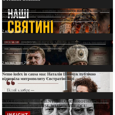
Захистити святині — означає захистити пам’ять людства:
Фонд пам’яті Митрополита Мефодія підтримує
міжнародну петицію щодо участі Росії в ЮНЕСКО
2 місяці тому
61
ПРИСМАК «РУССЬКОГО МІРА» в ПЦУ: ексклюзивні
документи, вирок і російський слід у Тернопільсько-
Бучацькій єпархії
2 місяці тому
298
Nemo iudex in causa sua: Наталія Шевчук публічно
відповіла митрополиту Євстратію Зорі
3 місяці тому
215
EXCLUSIVE (DOCUMENTS)/BLOOD BROTHERS: THE
CRIMINAL FRANCHISE WITHIN THE OCU