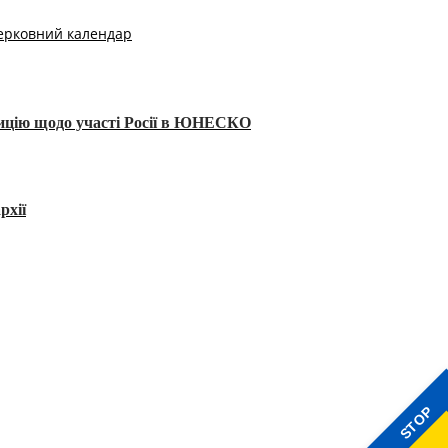
ерковний календар
тицію щодо участі Росії в ЮНЕСКО
рхії
STOP