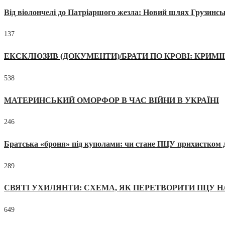
Від віолончелі до Патріаршого жезла: Новий шлях Грузинсь
137
ЕКСКЛЮЗИВ (ДОКУМЕНТИ)/БРАТИ ПО КРОВІ: КРИМ
538
МАТЕРИНСЬКИЙ ОМОРФОР В ЧАС ВІЙНИ В УКРАЇНІ
246
Братська «броня» під куполами: чи стане ПЦУ прихистком д
289
СВЯТІ УХИЛЯНТИ: СХЕМА, ЯК ПЕРЕТВОРИТИ ПЦУ Н
649