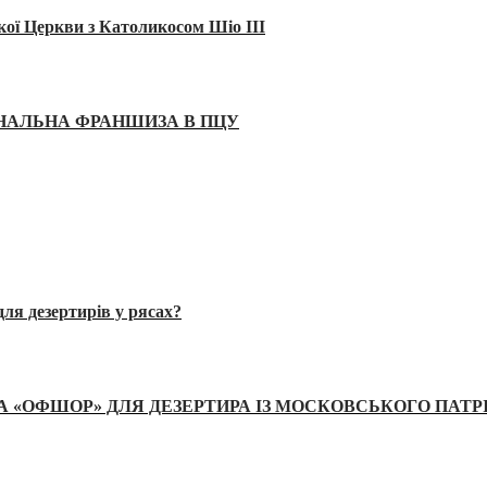
кої Церкви з Католикосом Шіо III
ІНАЛЬНА ФРАНШИЗА В ПЦУ
ля дезертирів у рясах?
А «ОФШОР» ДЛЯ ДЕЗЕРТИРА ІЗ МОСКОВСЬКОГО ПАТР