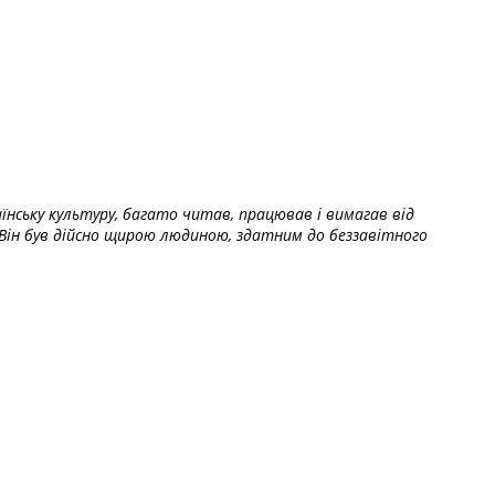
їнську культуру, багато читав, працював і вимагав від
Він був дійсно щирою людиною, здатним до беззавітного