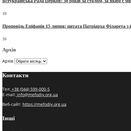
Всеукраїнська Рада Церков: 30 років за столом, за яким є мі
10
Проповідь Епіфанія 15 липня: цитата Патріарха Філарета з 
16
Архів
Архів
Контакти
Тел:
+38 (044) 599-000-5
E-mail:
info@mefodiy.org.ua
Веб-сайт:
https://mefodiy.org.ua
Інші