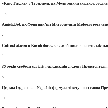
«Кейс Тихона» у Тернополі: як Молитовний сніданок оголив
156
AngelicBot: як Фонд пам’яті Митрополита Мефодія розвиває
7
Світові лідери в Києві: богословський погляд на день міжнар
14
35 років свободи совісті: періодизація зі слова Предстоятел
8
Церква і держава в Україні: формула зі вступного слова П
11