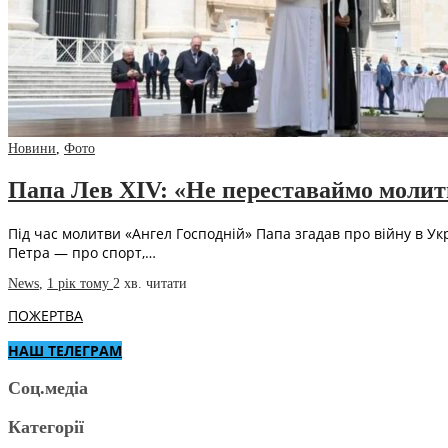
Новини
,
Фото
Папа Лев XIV: «Не переставаймо молитис
Під час молитви «Ангел Господній» Папа згадав про війну в Укр
Петра — про спорт,…
News
,
1 рік тому
2 хв.
читати
ПОЖЕРТВА
НАШ ТЕЛЕГРАМ
Соц.медіа
Категорії