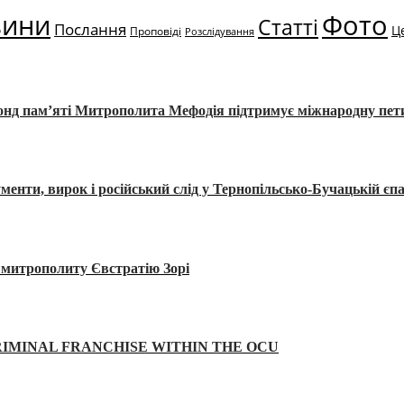
вини
Фото
Статті
Послання
Ц
Проповіді
Розслідування
Фонд пам’яті Митрополита Мефодія підтримує міжнародну пе
, вирок і російський слід у Тернопільсько-Бучацькій єпа
а митрополиту Євстратію Зорі
IMINAL FRANCHISE WITHIN THE OCU