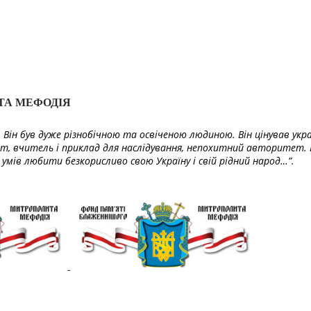
ТА МЕФОДІЯ
Він був дуже різнобічною та освіченою людиною. Він цінував укра
т, вчитель і приклад для наслідування, непохитний авторитет. 
умів любити безкорисливо свою Україну і свій рідний народ…”.