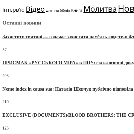
Но
Молитва
Відео
Інтерв'ю
Книга
Дитяча біблія
Останні новини
Захистити святині — означає захистити пам’ять людства: 
57
ПРИСМАК «РУССЬКОГО МІРА» в ПЦУ: ексклюзивні документи
293
Nemo iudex in causa sua: Наталія Шевчук публічно відповіл
210
EXCLUSIVE (DOCUMENTS)/BLOOD BROTHERS: THE CR
123