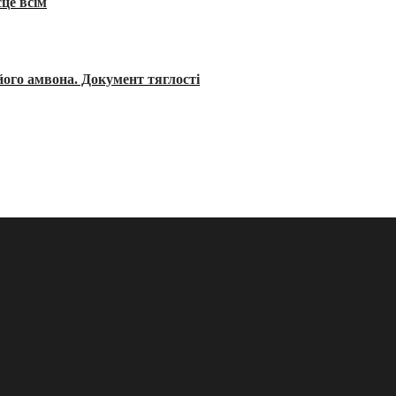
сце всім
його амвона. Документ тяглості