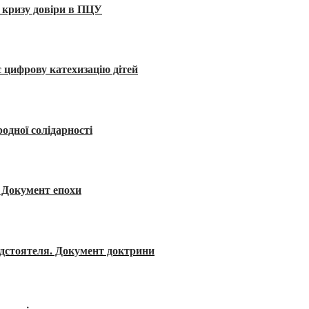
 кризу довіри в ПЦУ
 цифрову катехизацію дітей
одної солідарності
я. Документ епохи
редстоятеля. Документ доктрини