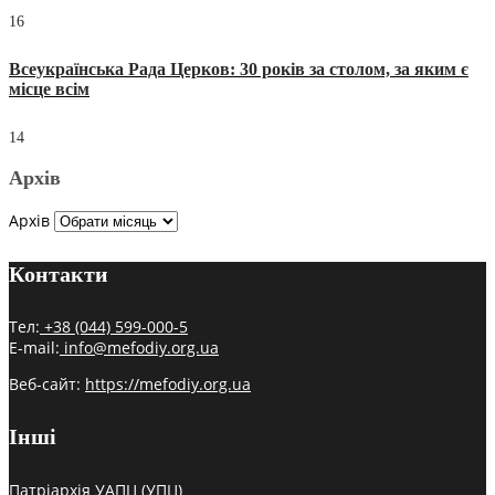
16
Всеукраїнська Рада Церков: 30 років за столом, за яким є
місце всім
14
Архів
Архів
Контакти
Тел:
+38 (044) 599-000-5
E-mail:
info@mefodiy.org.ua
Веб-сайт:
https://mefodiy.org.ua
Інші
Патріархія УАПЦ (УПЦ)