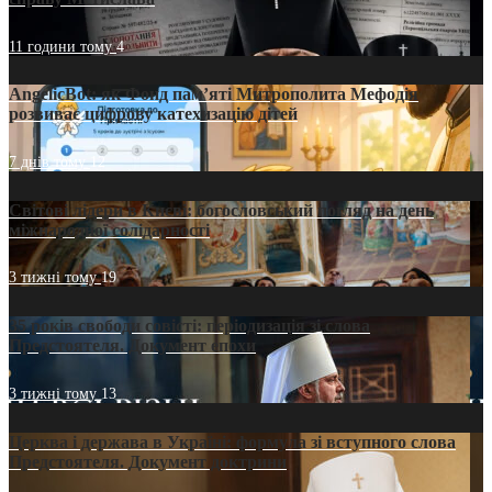
11 години тому
4
AngelicBot: як Фонд пам’яті Митрополита Мефодія
розвиває цифрову катехизацію дітей
7 днів тому
12
Світові лідери в Києві: богословський погляд на день
міжнародної солідарності
3 тижні тому
19
35 років свободи совісті: періодизація зі слова
Предстоятеля. Документ епохи
3 тижні тому
13
Церква і держава в Україні: формула зі вступного слова
Предстоятеля. Документ доктрини