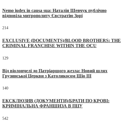
Nemo iudex in causa sua: Наталія Шевчук публічно
відповіла митрополиту Євстратію Зорі
214
EXCLUSIVE (DOCUMENTS)/BLOOD BROTHERS: THE
CRIMINAL FRANCHISE WITHIN THE OCU
129
Від віолончелі до Патріаршого жезла: Новий шлях
Грузинської Церкви з Католикосом Шіо III
140
ЕКСКЛЮЗИВ (ДОКУМЕНТИ)/БРАТИ ПО КРОВІ:
КРИМІНАЛЬНА ФРАНШИЗА В ПЦУ
542