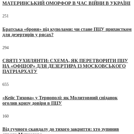
МАТЕРИНСЬКИЙ ОМОРФОР В ЧАС ВІЙНИ В УКРАЇНІ
251
Братська «броня» під куполами: чи стане ПЦУ прихистком
для дезертирів у рясах?
294
СВЯТІ УХИЛЯНТИ: СХЕМА, ЯК ПЕРЕТВОРИТИ ПЦУ
НА «ОФШОР» ДЛЯ ДЕЗЕРТИРА ІЗ МОСКОВСЬКОГО
ПАТРІАРХАТУ
655
«Кейс Тихона» у Тернополі: як Молитовний сніданок
оголив кризу довіри в ПЦУ
160
Від гучного скандалу до тихого закриття: хто зупинив