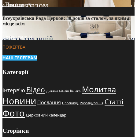
3 тижні тому
16
Всеукраїнська Рада Церков: 30 років за столом, за яким є
місце всім
3 тижні тому
14
ПОЖЕРТВА
НАШ ТЕЛЕГРАМ
Категорії
Молитва
Відео
Інтерв'ю
Книга
Дитяча біблія
Новини
Статті
Послання
Проповіді
Розслідування
Фото
Церковний календар
Сторінки