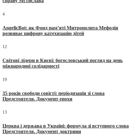
справу Мстислава
4
AngelicBot: як Фонд пам’яті Митрополита Мефодія
розвиває цифрову катехизацію дітей
12
Світові лідери в Києві: богословський погляд на день
міжнародної солідарності
19
35 років свободи совісті: періодизація зі слова
Предстоятеля. Документ епохи
13
Церква і держава в Україні: формула зі вступного слова
Предстоятеля. Документ доктрини