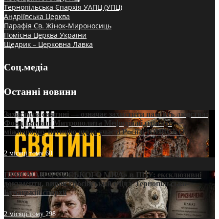
Тернопільська Єпархія УАПЦ (УПЦ)
Андріївська Церква
Парафія Св. Жінок-Мироносиць
Помісна Церква України
Щедрик – Церковна Лавка
Соц.медіа
Останні новини
Захистити святині — означає захистити пам’ять людства:
Фонд пам’яті Митрополита Мефодія підтримує
міжнародну петицію щодо участі Росії в ЮНЕСКО
2 місяці тому
60
ПРИСМАК «РУССЬКОГО МІРА» в ПЦУ: ексклюзивні
документи, вирок і російський слід у Тернопільсько-
Бучацькій єпархії
2 місяці тому
298