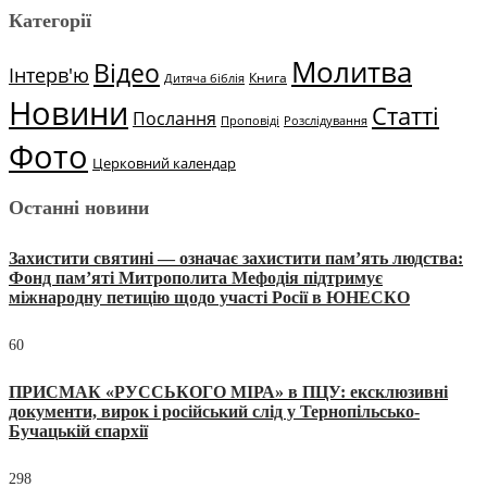
Категорії
Молитва
Відео
Інтерв'ю
Книга
Дитяча біблія
Новини
Статті
Послання
Проповіді
Розслідування
Фото
Церковний календар
Останні новини
Захистити святині — означає захистити пам’ять людства:
Фонд пам’яті Митрополита Мефодія підтримує
міжнародну петицію щодо участі Росії в ЮНЕСКО
60
ПРИСМАК «РУССЬКОГО МІРА» в ПЦУ: ексклюзивні
документи, вирок і російський слід у Тернопільсько-
Бучацькій єпархії
298