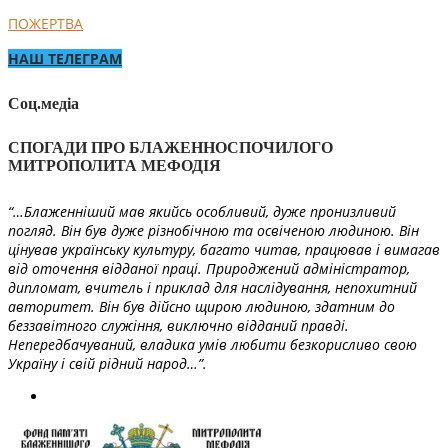
ПОЖЕРТВА
НАШ ТЕЛЕГРАМ
Соц.медіа
СПОГАДИ ПРО БЛАЖЕННОСПОЧИЛОГО
МИТРОПОЛИТА МЕФОДІЯ
“…Блаженніший мав якийсь особливий, дуже пронизливий
погляд. Він був дуже різнобічною та освіченою людиною. Він
цінував українську культуру, багато читав, працював і вимагав
від оточення відданої праці. Природжений адміністратор,
дипломат, вчитель і приклад для наслідування, непохитний
авторитет. Він був дійсно щирою людиною, здатним до
беззавітного служіння, виключно відданий правді.
Непередбачуваний, владика умів любити безкорисливо свою
Україну і свій рідний народ…”.