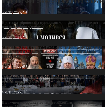
МАТЕРИНСЬКИЙ ОМОРФОР В ЧАС ВІЙНИ В УКРАЇНІ
3 місяці тому
251
Братська «броня» під куполами: чи стане ПЦУ прихистком
для дезертирів у рясах?
3 місяці тому
294
СВЯТІ УХИЛЯНТИ: СХЕМА, ЯК ПЕРЕТВОРИТИ ПЦУ
НА «ОФШОР» ДЛЯ ДЕЗЕРТИРА ІЗ МОСКОВСЬКОГО
ПАТРІАРХАТУ
3 місяці тому
655
«Кейс Тихона» у Тернополі: як Молитовний сніданок
оголив кризу довіри в ПЦУ
4 місяці тому
160
Від гучного скандалу до тихого закриття: хто зупинив
справу Мстислава