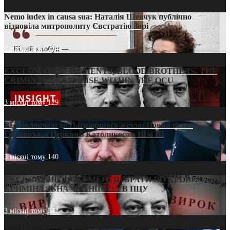
Nemo iudex in causa sua: Наталія Шевчук публічно
відповіла митрополиту Євстратію Зорі
3 місяці тому
214
EXCLUSIVE (DOCUMENTS)/BLOOD BROTHERS: THE
CRIMINAL FRANCHISE WITHIN THE OCU
3 місяці тому
129
Від віолончелі до Патріаршого жезла: Новий шлях
Грузинської Церкви з Католикосом Шіо III
3 місяці тому
140
ЕКСКЛЮЗИВ (ДОКУМЕНТИ)/БРАТИ ПО КРОВІ:
КРИМІНАЛЬНА ФРАНШИЗА В ПЦУ
3 місяці тому
542