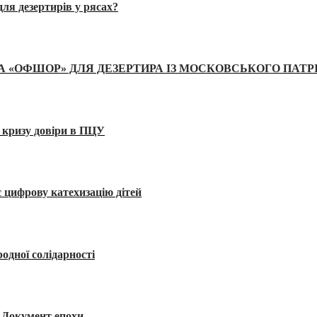
ля дезертирів у рясах?
А «ОФШОР» ДЛЯ ДЕЗЕРТИРА ІЗ МОСКОВСЬКОГО ПАТР
 кризу довіри в ПЦУ
 цифрову катехизацію дітей
одної солідарності
я. Документ епохи