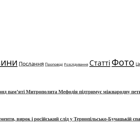
вини
Фото
Статті
Послання
Ц
Проповіді
Розслідування
Фонд пам’яті Митрополита Мефодія підтримує міжнародну пе
, вирок і російський слід у Тернопільсько-Бучацькій єпа