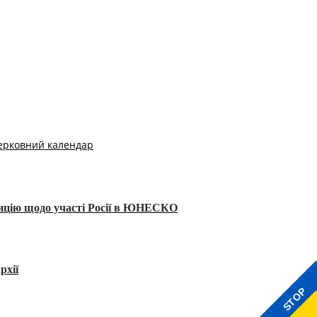
ерковний календар
тицію щодо участі Росії в ЮНЕСКО
рхії
STOP