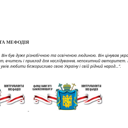
ТА МЕФОДІЯ
Він був дуже різнобічною та освіченою людиною. Він цінував укра
т, вчитель і приклад для наслідування, непохитний авторитет. 
умів любити безкорисливо свою Україну і свій рідний народ…”.