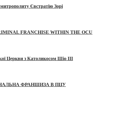
а митрополиту Євстратію Зорі
IMINAL FRANCHISE WITHIN THE OCU
кої Церкви з Католикосом Шіо III
ІНАЛЬНА ФРАНШИЗА В ПЦУ