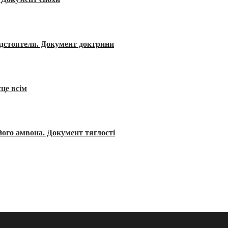
редстоятеля. Документ доктрини
сце всім
його амвона. Документ тяглості