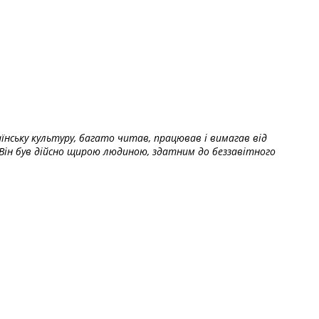
їнську культуру, багато читав, працював і вимагав від
Він був дійсно щирою людиною, здатним до беззавітного