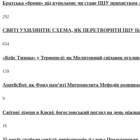
Братська «броня» під куполами: чи стане ПЦУ прихистком д
292
СВЯТІ УХИЛЯНТИ: СХЕМА, ЯК ПЕРЕТВОРИТИ ПЦУ Н
654
«Кейс Тихона» у Тернополі: як Молитовний сніданок оголив
159
AngelicBot: як Фонд пам’яті Митрополита Мефодія розвиває
9
Світові лідери в Києві: богословський погляд на день міжнар
16
35 років свободи совісті: періодизація зі слова Предстоятел