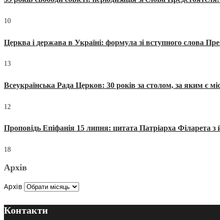
10
Церква і держава в Україні: формула зі вступного слова П
13
Всеукраїнська Рада Церков: 30 років за столом, за яким є мі
12
Проповідь Епіфанія 15 липня: цитата Патріарха Філарета з 
18
Архів
Архів
Контакти