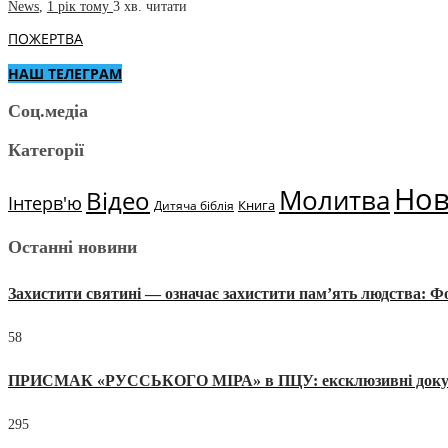
News
,
1 рік тому
3 хв.
читати
ПОЖЕРТВА
НАШ ТЕЛЕГРАМ
Соц.медіа
Категорії
Но
Молитва
Відео
Інтерв'ю
Книга
Дитяча біблія
Останні новини
Захистити святині — означає захистити пам’ять людства: 
58
ПРИСМАК «РУССЬКОГО МІРА» в ПЦУ: ексклюзивні документи
295