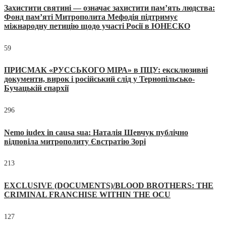
Захистити святині — означає захистити пам’ять людства:
Фонд пам’яті Митрополита Мефодія підтримує
міжнародну петицію щодо участі Росії в ЮНЕСКО
59
ПРИСМАК «РУССЬКОГО МІРА» в ПЦУ: ексклюзивні
документи, вирок і російський слід у Тернопільсько-
Бучацькій єпархії
296
Nemo iudex in causa sua: Наталія Шевчук публічно
відповіла митрополиту Євстратію Зорі
213
EXCLUSIVE (DOCUMENTS)/BLOOD BROTHERS: THE
CRIMINAL FRANCHISE WITHIN THE OCU
127