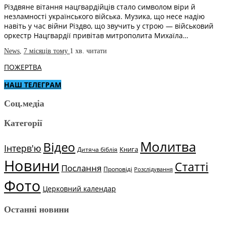
Різдвяне вітання нацгвардійців стало символом віри й
незламності українського війська. Музика, що несе надію
навіть у час війни Різдво, що звучить у строю — військовий
оркестр Нацгвардії привітав митрополита Михаїла…
News
,
7 місяців тому
1 хв.
читати
ПОЖЕРТВА
НАШ ТЕЛЕГРАМ
Соц.медіа
Категорії
Молитва
Відео
Інтерв'ю
Книга
Дитяча біблія
Новини
Статті
Послання
Проповіді
Розслідування
Фото
Церковний календар
Останні новини