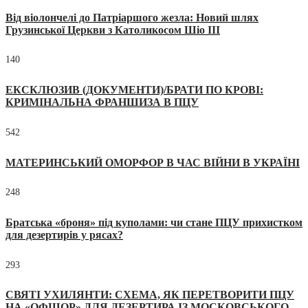
Від віолончелі до Патріаршого жезла: Новий шлях
Грузинської Церкви з Католикосом Шіо III
140
ЕКСКЛЮЗИВ (ДОКУМЕНТИ)/БРАТИ ПО КРОВІ:
КРИМІНАЛЬНА ФРАНШИЗА В ПЦУ
542
МАТЕРИНСЬКИЙ ОМОРФОР В ЧАС ВІЙНИ В УКРАЇНІ
248
Братська «броня» під куполами: чи стане ПЦУ прихистком
для дезертирів у рясах?
293
СВЯТІ УХИЛЯНТИ: СХЕМА, ЯК ПЕРЕТВОРИТИ ПЦУ
НА «ОФШОР» ДЛЯ ДЕЗЕРТИРА ІЗ МОСКОВСЬКОГО