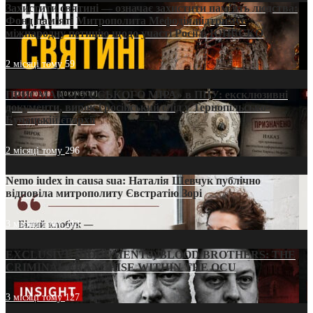
Захистити святині — означає захистити пам’ять людства:
Фонд пам’яті Митрополита Мефодія підтримує
міжнародну петицію щодо участі Росії в ЮНЕСКО
2 місяці тому
59
ПРИСМАК «РУССЬКОГО МІРА» в ПЦУ: ексклюзивні
документи, вирок і російський слід у Тернопільсько-
Бучацькій єпархії
2 місяці тому
296
Nemo iudex in causa sua: Наталія Шевчук публічно
відповіла митрополиту Євстратію Зорі
3 місяці тому
213
EXCLUSIVE (DOCUMENTS)/BLOOD BROTHERS: THE
CRIMINAL FRANCHISE WITHIN THE OCU
3 місяці тому
127