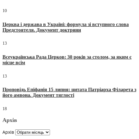
10
Церква і держава в Україні: формула зі вступного слова
Предстоятеля. Документ доктрини
13
Всеукраїнська Рада Церков: 30 років за столом, за яким є
місце всім
13
Проповідь Епіфанія 15 липня: цитата Патріарха Філарета з
його амвона. Документ тяглості
18
Архів
Архів