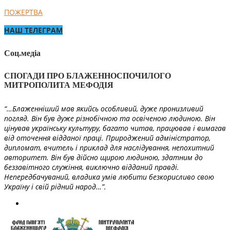
ПОЖЕРТВА
НАШ ТЕЛЕГРАМ
Соц.медіа
СПОГАДИ ПРО БЛАЖЕННОСПОЧИЛОГО
МИТРОПОЛИТА МЕФОДІЯ
“…Блаженніший мав якийсь особливий, дуже пронизливий
погляд. Він був дуже різнобічною та освіченою людиною. Він
цінував українську культуру, багато читав, працював і вимагав
від оточення відданої праці. Природжений адміністратор,
дипломат, вчитель і приклад для наслідування, непохитний
авторитет. Він був дійсно щирою людиною, здатним до
беззавітного служіння, виключно відданий правді.
Непередбачуваний, владика умів любити безкорисливо свою
Україну і свій рідний народ…”.