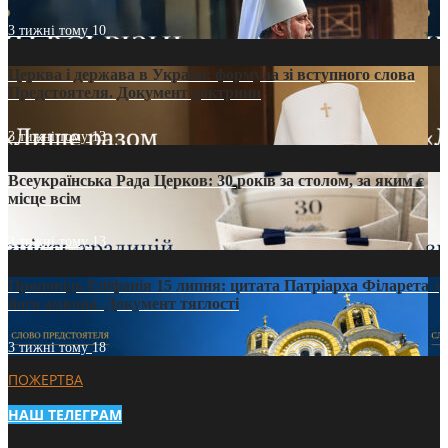
3 тижні тому
10
Церква і держава в Україні: формула зі вступного слова
Предстоятеля. Документ доктрини
3 тижні тому
13
Всеукраїнська Рада Церков: 30 років за столом, за яким є
місце всім
3 тижні тому
13
Проповідь Епіфанія 15 липня: цитата Патріарха Філарета з
його амвона. Документ тяглості
3 тижні тому
18
ПОЖЕРТВА
НАШ ТЕЛЕГРАМ