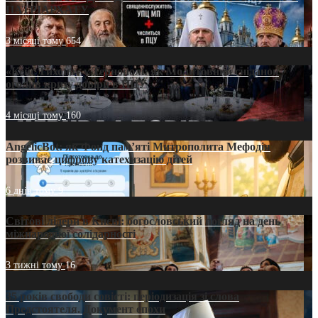
ПАТРІАРХАТУ
3 місяці тому
654
«Кейс Тихона» у Тернополі: як Молитовний сніданок
оголив кризу довіри в ПЦУ
4 місяці тому
160
AngelicBot: як Фонд пам’яті Митрополита Мефодія
розвиває цифрову катехизацію дітей
6 днів тому
9
Світові лідери в Києві: богословський погляд на день
міжнародної солідарності
3 тижні тому
16
35 років свободи совісті: періодизація зі слова
Предстоятеля. Документ епохи