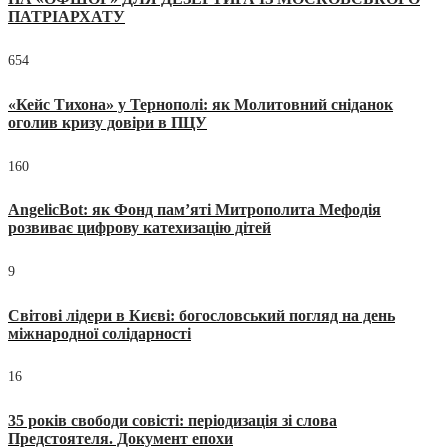
ПАТРІАРХАТУ
654
«Кейс Тихона» у Тернополі: як Молитовний сніданок
оголив кризу довіри в ПЦУ
160
AngelicBot: як Фонд пам’яті Митрополита Мефодія
розвиває цифрову катехизацію дітей
9
Світові лідери в Києві: богословський погляд на день
міжнародної солідарності
16
35 років свободи совісті: періодизація зі слова
Предстоятеля. Документ епохи