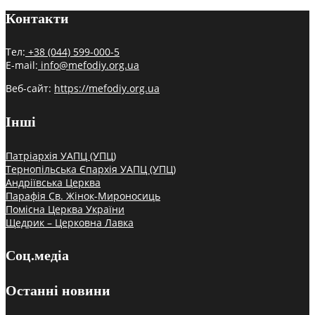
Контакти
Тел:
+38 (044) 599-000-5
E-mail:
info@mefodiy.org.ua
Веб-сайт:
https://mefodiy.org.ua
Інші
Патріархія УАПЦ (УПЦ)
Тернопільська Єпархія УАПЦ (УПЦ)
Андріївська Церква
Парафія Св. Жінок-Мироносиць
Помісна Церква України
Щедрик – Церковна Лавка
Соц.медіа
Останні новини