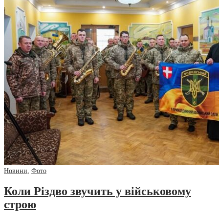
Новини
,
Фото
Коли Різдво звучить у військовому
строю