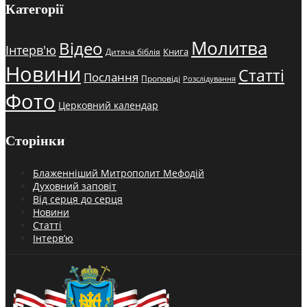
Категорії
Молитва
Відео
Інтерв'ю
Книга
Дитяча біблія
Новини
Статті
Послання
Проповіді
Розслідування
Фото
Церковний календар
Сторінки
Блаженніший Митрополит Мефодій
Духовний заповіт
Від серця до серця
Новини
Статті
Інтерв’ю