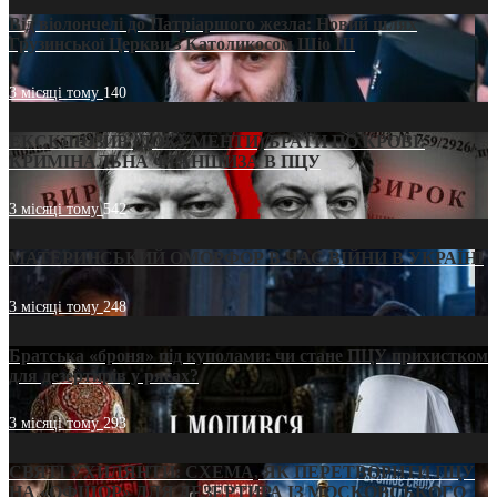
Від віолончелі до Патріаршого жезла: Новий шлях
Грузинської Церкви з Католикосом Шіо III
3 місяці тому
140
ЕКСКЛЮЗИВ (ДОКУМЕНТИ)/БРАТИ ПО КРОВІ:
КРИМІНАЛЬНА ФРАНШИЗА В ПЦУ
3 місяці тому
542
МАТЕРИНСЬКИЙ ОМОРФОР В ЧАС ВІЙНИ В УКРАЇНІ
3 місяці тому
248
Братська «броня» під куполами: чи стане ПЦУ прихистком
для дезертирів у рясах?
3 місяці тому
293
СВЯТІ УХИЛЯНТИ: СХЕМА, ЯК ПЕРЕТВОРИТИ ПЦУ
НА «ОФШОР» ДЛЯ ДЕЗЕРТИРА ІЗ МОСКОВСЬКОГО