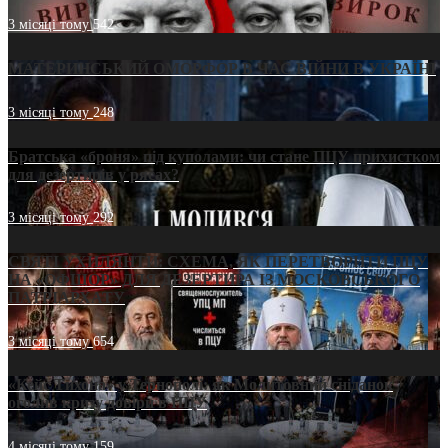
3 місяці тому
542
МАТЕРИНСЬКИЙ ОМОРФОР В ЧАС ВІЙНИ В УКРАЇНІ
3 місяці тому
248
Братська «броня» під куполами: чи стане ПЦУ прихистком
для дезертирів у рясах?
3 місяці тому
292
СВЯТІ УХИЛЯНТИ: СХЕМА, ЯК ПЕРЕТВОРИТИ ПЦУ
НА «ОФШОР» ДЛЯ ДЕЗЕРТИРА ІЗ МОСКОВСЬКОГО
ПАТРІАРХАТУ
3 місяці тому
654
«Кейс Тихона» у Тернополі: як Молитовний сніданок
оголив кризу довіри в ПЦУ
4 місяці тому
159