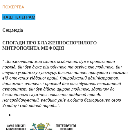
ПОЖЕРТВА
НАШ ТЕЛЕГРАМ
Соц.медіа
СПОГАДИ ПРО БЛАЖЕННОСПОЧИЛОГО
МИТРОПОЛИТА МЕФОДІЯ
“…Блаженніший мав якийсь особливий, дуже пронизливий
погляд. Він був дуже різнобічною та освіченою людиною. Він
цінував українську культуру, багато читав, працював і вимагав
від оточення відданої праці. Природжений адміністратор,
дипломат, вчитель і приклад для наслідування, непохитний
авторитет. Він був дійсно щирою людиною, здатним до
беззавітного служіння, виключно відданий правді.
Непередбачуваний, владика умів любити безкорисливо свою
Україну і свій рідний народ…”.