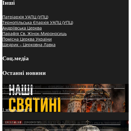
Інші
Патріархія УАПЦ (УПЦ)
Тернопільська Єпархія УАПЦ (УПЦ)
Андріївська Церква
Парафія Св. Жінок-Мироносиць
Помісна Церква України
Щедрик – Церковна Лавка
Соц.медіа
Останні новини
Захистити святині — означає захистити пам’ять людства:
Фонд пам’яті Митрополита Мефодія підтримує
міжнародну петицію щодо участі Росії в ЮНЕСКО
1 місяць тому
59
ПРИСМАК «РУССЬКОГО МІРА» в ПЦУ: ексклюзивні
документи, вирок і російський слід у Тернопільсько-