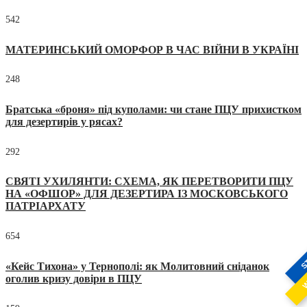
542
МАТЕРИНСЬКИЙ ОМОРФОР В ЧАС ВІЙНИ В УКРАЇНІ
248
Братська «броня» під куполами: чи стане ПЦУ прихистком
для дезертирів у рясах?
292
СВЯТІ УХИЛЯНТИ: СХЕМА, ЯК ПЕРЕТВОРИТИ ПЦУ
НА «ОФШОР» ДЛЯ ДЕЗЕРТИРА ІЗ МОСКОВСЬКОГО
ПАТРІАРХАТУ
654
S
«Кейс Тихона» у Тернополі: як Молитовний сніданок
W
оголив кризу довіри в ПЦУ