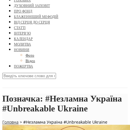
ГОЛОВНА
ДУХОВНИЙ ЗАПОВІТ
ПРО ФОНД
БЛАЖЕННІШИЙ МЕФОДІЙ
ВІД СЕРЦЯ ДО СЕРЦЯ
СТАТТІ
ІНТЕРВ’Ю
КАЛЕНДАР
МОЛИТВА
НОВИНИ
Фото
Відео
ПОЖЕРТВА
Позначка:
#Незламна Україна
#Unbreakable Ukraine
Головна
>
#Незламна Україна #Unbreakable Ukraine