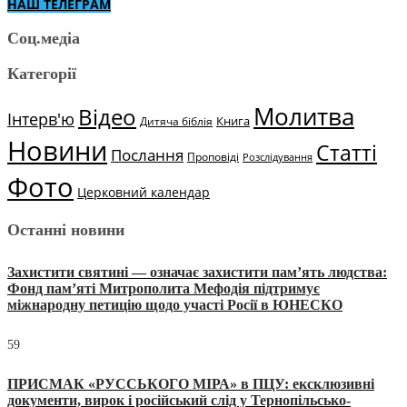
НАШ ТЕЛЕГРАМ
Соц.медіа
Категорії
Молитва
Відео
Інтерв'ю
Книга
Дитяча біблія
Новини
Статті
Послання
Проповіді
Розслідування
Фото
Церковний календар
Останні новини
Захистити святині — означає захистити пам’ять людства:
Фонд пам’яті Митрополита Мефодія підтримує
міжнародну петицію щодо участі Росії в ЮНЕСКО
59
ПРИСМАК «РУССЬКОГО МІРА» в ПЦУ: ексклюзивні
документи, вирок і російський слід у Тернопільсько-