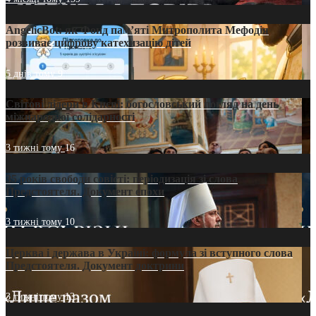
AngelicBot: як Фонд пам’яті Митрополита Мефодія
розвиває цифрову катехизацію дітей
5 днів тому
9
Світові лідери в Києві: богословський погляд на день
міжнародної солідарності
3 тижні тому
16
35 років свободи совісті: періодизація зі слова
Предстоятеля. Документ епохи
3 тижні тому
10
Церква і держава в Україні: формула зі вступного слова
Предстоятеля. Документ доктрини
3 тижні тому
13