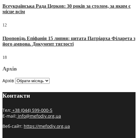
Всеукраїнська Рада Церков: 30 років за столом, за яким є
місце всім
12
Проповідь Епіфанія 15 липня: цитата Патріарха Філарета з
його амвона. Документ тяглості
18
Архів
Архів
Контакти
Тел:
+38 (044) 599-000-5
E-mail:
info@mefodiy.org.ua
Веб-сайт:
https://mefodiy.org.ua