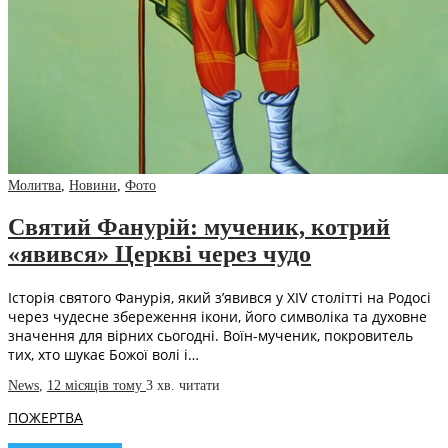
Молитва
,
Новини
,
Фото
Святий Фанурій: мученик, котрий
«явився» Церкві через чудо
Історія святого Фанурія, який з’явився у XIV столітті на Родосі
через чудесне збереження ікони, його символіка та духовне
значення для вірних сьогодні. Воїн-мученик, покровитель
тих, хто шукає Божої волі і…
News
,
12 місяців тому
3 хв.
читати
ПОЖЕРТВА