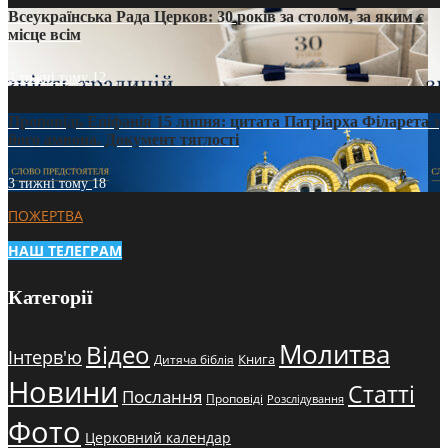
Всеукраїнська Рада Церков: 30 років за столом, за яким є
місце всім
3 тижні тому
12
Проповідь Епіфанія 15 липня: цитата Патріарха Філарета з
його амвона. Документ тяглості
3 тижні тому
18
ПОЖЕРТВА
НАШ ТЕЛЕГРАМ
Категорії
Молитва
Відео
Інтерв'ю
Книга
Дитяча біблія
Новини
Статті
Послання
Проповіді
Розслідування
Фото
Церковний календар