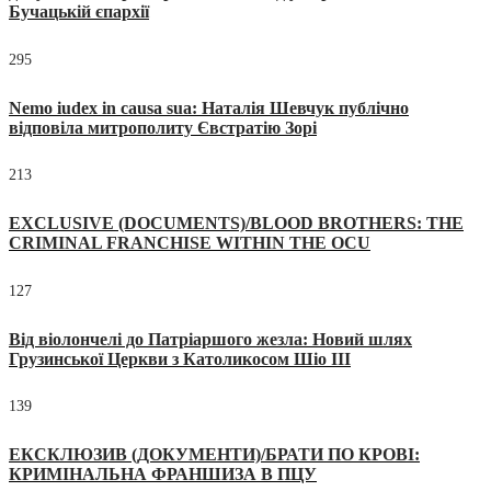
Бучацькій єпархії
295
Nemo iudex in causa sua: Наталія Шевчук публічно
відповіла митрополиту Євстратію Зорі
213
EXCLUSIVE (DOCUMENTS)/BLOOD BROTHERS: THE
CRIMINAL FRANCHISE WITHIN THE OCU
127
Від віолончелі до Патріаршого жезла: Новий шлях
Грузинської Церкви з Католикосом Шіо III
139
ЕКСКЛЮЗИВ (ДОКУМЕНТИ)/БРАТИ ПО КРОВІ:
КРИМІНАЛЬНА ФРАНШИЗА В ПЦУ