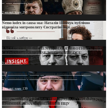
Бучацькій єпархії
2 місяці тому
295
Nemo iudex in causa sua: Наталія Шевчук публічно
відповіла митрополиту Євстратію Зорі
3 місяці тому
213
EXCLUSIVE (DOCUMENTS)/BLOOD BROTHERS: THE
CRIMINAL FRANCHISE WITHIN THE OCU
3 місяці тому
127
Від віолончелі до Патріаршого жезла: Новий шлях
Грузинської Церкви з Католикосом Шіо III
3 місяці тому
139
ЕКСКЛЮЗИВ (ДОКУМЕНТИ)/БРАТИ ПО КРОВІ:
КРИМІНАЛЬНА ФРАНШИЗА В ПЦУ