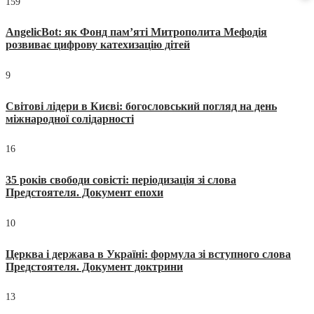
159
AngelicBot: як Фонд пам’яті Митрополита Мефодія
розвиває цифрову катехизацію дітей
9
Світові лідери в Києві: богословський погляд на день
міжнародної солідарності
16
35 років свободи совісті: періодизація зі слова
Предстоятеля. Документ епохи
10
Церква і держава в Україні: формула зі вступного слова
Предстоятеля. Документ доктрини
13