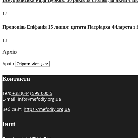
Всеукраїнська Рада Церков: 30 років за столом, за яким є мі
12
Проповідь Епіфанія 15 липня: цитата Патріарха Філарета з 
18
Архів
Архів
Контакти
Тел:
+38 (044) 599-000-5
E-mail:
info@mefodiy.org.ua
Веб-сайт:
https://mefodiy.org.ua
Інші