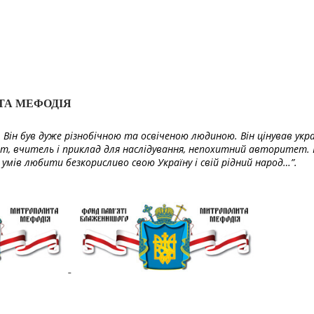
ТА МЕФОДІЯ
Він був дуже різнобічною та освіченою людиною. Він цінував укра
т, вчитель і приклад для наслідування, непохитний авторитет. 
умів любити безкорисливо свою Україну і свій рідний народ…”.