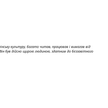
їнську культуру, багато читав, працював і вимагав від
Він був дійсно щирою людиною, здатним до беззавітного