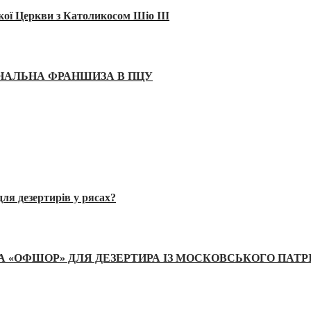
кої Церкви з Католикосом Шіо III
ІНАЛЬНА ФРАНШИЗА В ПЦУ
ля дезертирів у рясах?
А «ОФШОР» ДЛЯ ДЕЗЕРТИРА ІЗ МОСКОВСЬКОГО ПАТР