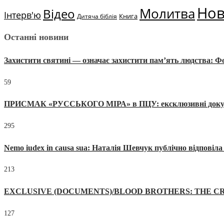
Но
Молитва
Відео
Інтерв'ю
Книга
Дитяча біблія
Останні новини
Захистити святині — означає захистити пам’ять людства: 
59
ПРИСМАК «РУССЬКОГО МІРА» в ПЦУ: ексклюзивні документи
295
Nemo iudex in causa sua: Наталія Шевчук публічно відповіл
213
EXCLUSIVE (DOCUMENTS)/BLOOD BROTHERS: THE CR
127