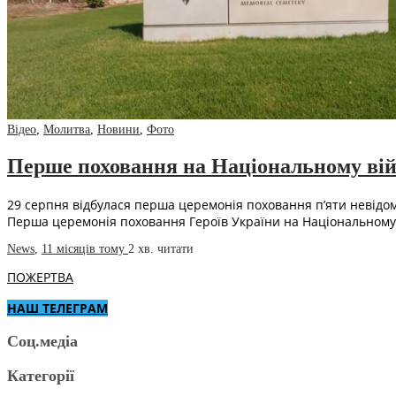
Відео
,
Молитва
,
Новини
,
Фото
Перше поховання на Національному війс
29 серпня відбулася перша церемонія поховання п’яти невідомих
Перша церемонія поховання Героїв України на Національном
News
,
11 місяців тому
2 хв.
читати
ПОЖЕРТВА
НАШ ТЕЛЕГРАМ
Соц.медіа
Категорії