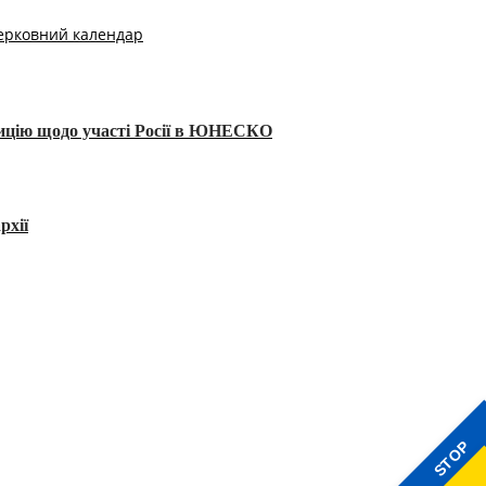
ерковний календар
тицію щодо участі Росії в ЮНЕСКО
рхії
STOP