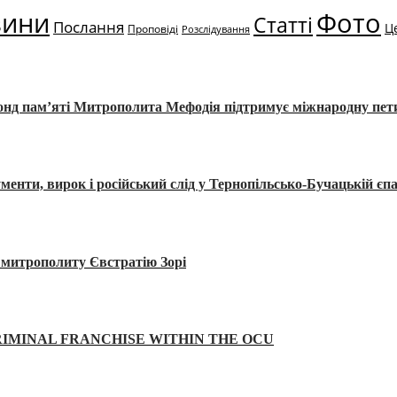
вини
Фото
Статті
Послання
Ц
Проповіді
Розслідування
Фонд пам’яті Митрополита Мефодія підтримує міжнародну пе
, вирок і російський слід у Тернопільсько-Бучацькій єпа
а митрополиту Євстратію Зорі
IMINAL FRANCHISE WITHIN THE OCU