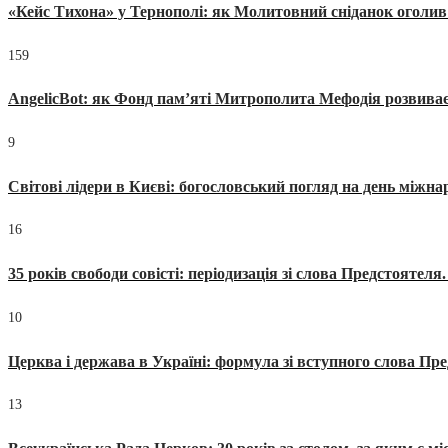
«Кейс Тихона» у Тернополі: як Молитовний сніданок оголив
159
AngelicBot: як Фонд пам’яті Митрополита Мефодія розвиває
9
Світові лідери в Києві: богословський погляд на день міжнар
16
35 років свободи совісті: періодизація зі слова Предстоятел
10
Церква і держава в Україні: формула зі вступного слова П
13