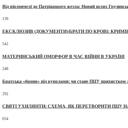
Від віолончелі до Патріаршого жезла: Новий шлях Грузинсь
139
ЕКСКЛЮЗИВ (ДОКУМЕНТИ)/БРАТИ ПО КРОВІ: КРИМ
542
МАТЕРИНСЬКИЙ ОМОРФОР В ЧАС ВІЙНИ В УКРАЇНІ
248
Братська «броня» під куполами: чи стане ПЦУ прихистком д
292
СВЯТІ УХИЛЯНТИ: СХЕМА, ЯК ПЕРЕТВОРИТИ ПЦУ Н
654