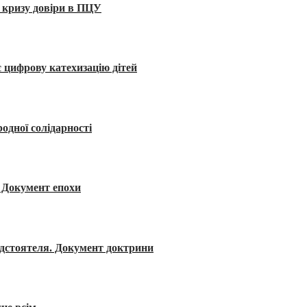
 кризу довіри в ПЦУ
 цифрову катехизацію дітей
одної солідарності
я. Документ епохи
редстоятеля. Документ доктрини