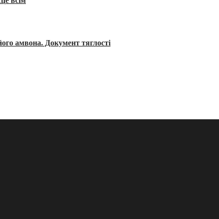
сце всім
його амвона. Документ тяглості