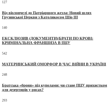
127
Від віолончелі до Патріаршого жезла: Новий шлях
Грузинської Церкви з Католикосом Шіо III
140
ЕКСКЛЮЗИВ (ДОКУМЕНТИ)/БРАТИ ПО КРОВІ:
КРИМІНАЛЬНА ФРАНШИЗА В ПЦУ
542
МАТЕРИНСЬКИЙ ОМОРФОР В ЧАС ВІЙНИ В УКРАЇНІ
248
Братська «броня» під куполами: чи стане ПЦУ прихистком
для дезертирів у рясах?
293