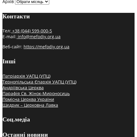
Архів
Контакти
Тел:
+38 (044) 599-000-5
E-mail:
info@mefodiy.org.ua
Веб-сайт:
https://mefodiy.org.ua
Інші
Патріархія УАПЦ (УПЦ)
Тернопільська Єпархія УАПЦ (УПЦ)
Андріївська Церква
Парафія Св. Жінок-Мироносиць
Помісна Церква України
Щедрик – Церковна Лавка
Соц.медіа
Останні новини