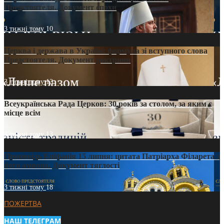
Предстоятеля. Документ епохи
3 тижні тому
10
Церква і держава в Україні: формула зі вступного слова
Предстоятеля. Документ доктрини
3 тижні тому
13
Всеукраїнська Рада Церков: 30 років за столом, за яким є
місце всім
3 тижні тому
13
Проповідь Епіфанія 15 липня: цитата Патріарха Філарета з
його амвона. Документ тяглості
3 тижні тому
18
ПОЖЕРТВА
НАШ ТЕЛЕГРАМ