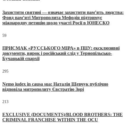
Захистити святині — означає захистити пам’ять людства:
Фонд пам’яті Митрополита Мефодія підтримує
міжнародну петицію щодо участі Росії в ЮНЕСКО
59
ПРИСМАК «РУССЬКОГО МІРА» в ПЦУ: ексклюзивні
документи, вирок і російський слід у Тернопільсько-
Бучацькій єпархії
295
Nemo iudex in causa sua: Наталія Шевчук публічно
відповіла митрополиту Євстратію Зорі
213
EXCLUSIVE (DOCUMENTS)/BLOOD BROTHERS: THE
CRIMINAL FRANCHISE WITHIN THE OCU