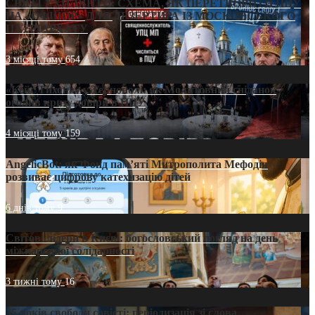
СВЯТІ УХИЛЯНТИ: СХЕМА, ЯК ПЕРЕТВОРИТИ ПЦУ
НА «ОФШОР» ДЛЯ ДЕЗЕРТИРА ІЗ МОСКОВСЬКОГО
ПАТРІАРХАТУ
3 місяці тому
654
«Кейс Тихона» у Тернополі: як Молитовний сніданок
оголив кризу довіри в ПЦУ
4 місяці тому
159
AngelicBot: як Фонд пам’яті Митрополита Мефодія
розвиває цифрову катехизацію дітей
6 днів тому
9
Світові лідери в Києві: богословський погляд на день
міжнародної солідарності
3 тижні тому
16
35 років свободи совісті: періодизація зі слова