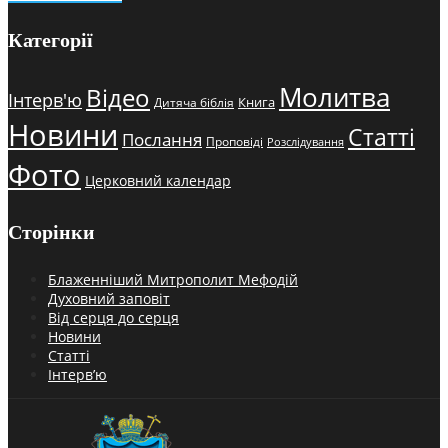
Категорії
Молитва
Відео
Інтерв'ю
Книга
Дитяча біблія
Новини
Статті
Послання
Проповіді
Розслідування
Фото
Церковний календар
Сторінки
Блаженніший Митрополит Мефодій
Духовний заповіт
Від серця до серця
Новини
Статті
Інтерв’ю