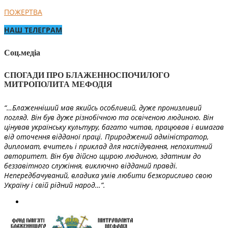
ПОЖЕРТВА
НАШ ТЕЛЕГРАМ
Соц.медіа
СПОГАДИ ПРО БЛАЖЕННОСПОЧИЛОГО
МИТРОПОЛИТА МЕФОДІЯ
“…Блаженніший мав якийсь особливий, дуже пронизливий
погляд. Він був дуже різнобічною та освіченою людиною. Він
цінував українську культуру, багато читав, працював і вимагав
від оточення відданої праці. Природжений адміністратор,
дипломат, вчитель і приклад для наслідування, непохитний
авторитет. Він був дійсно щирою людиною, здатним до
беззавітного служіння, виключно відданий правді.
Непередбачуваний, владика умів любити безкорисливо свою
Україну і свій рідний народ…”.