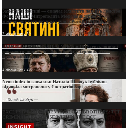
Захистити святині — означає захистити пам’ять людства:
Фонд пам’яті Митрополита Мефодія підтримує
міжнародну петицію щодо участі Росії в ЮНЕСКО
2 місяці тому
59
ПРИСМАК «РУССЬКОГО МІРА» в ПЦУ: ексклюзивні
документи, вирок і російський слід у Тернопільсько-
Бучацькій єпархії
2 місяці тому
295
Nemo iudex in causa sua: Наталія Шевчук публічно
відповіла митрополиту Євстратію Зорі
3 місяці тому
213
EXCLUSIVE (DOCUMENTS)/BLOOD BROTHERS: THE
CRIMINAL FRANCHISE WITHIN THE OCU