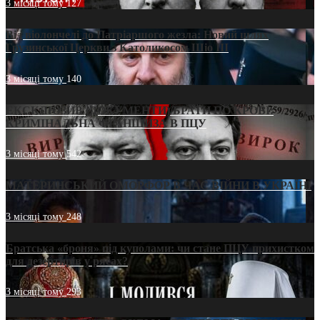
3 місяці тому
127
Від віолончелі до Патріаршого жезла: Новий шлях
Грузинської Церкви з Католикосом Шіо III
3 місяці тому
140
ЕКСКЛЮЗИВ (ДОКУМЕНТИ)/БРАТИ ПО КРОВІ:
КРИМІНАЛЬНА ФРАНШИЗА В ПЦУ
3 місяці тому
542
МАТЕРИНСЬКИЙ ОМОРФОР В ЧАС ВІЙНИ В УКРАЇНІ
3 місяці тому
248
Братська «броня» під куполами: чи стане ПЦУ прихистком
для дезертирів у рясах?
3 місяці тому
293