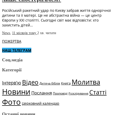
Російський ракетний удар по Києву забрав життя однорічної
дитини та її матері. Це не абстрактна війна — це центр
Європи у ХХІ столітті. Сьогодні світ має відповісти: хто
захистить дітей…
News
,
11 місяців тому
2 хв.
читати
ПОЖЕРТВА
НАШ ТЕЛЕГРАМ
Соц.медіа
Категорії
Молитва
Відео
Інтерв'ю
Книга
Дитяча біблія
Новини
Статті
Послання
Проповіді
Розслідування
Фото
Церковний календар
Останні новини