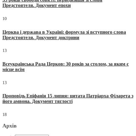
Предстоятеля. Документ епохи
10
Церква і держава в Україні: формула зі вступного слова
Предстоятеля. Документ доктрини
13
Всеукраїнська Рада Церков: 30 років за столом, за яким є
місце всім
13
Проповідь Епіфанія 15 липня: цитата Патріарха Філарета з
його амвона. Документ тяглості
18
Архів