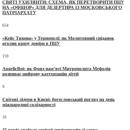
СВЯТІ УХИЛЯНТИ: СХЕМА, ЯК ПЕРЕТВОРИТИ ПЦУ
НА «ОФШОР» ДЛЯ ДЕЗЕРТИРА ІЗ МОСКОВСЬКОГО
ПАТРІАРХАТУ
654
«Кейс Тихона» у Тернополі: як Молитовний сніданок
оголив кризу довіри в ПЦУ
159
AngelicBot: як Фонд пам’яті Митрополита Мефодія
розвиває цифрову катехизацію дітей
9
Світові лідери в Києві: богословський погляд на день
міжнародної солідарності
16
35 років свободи совісті: періодизація зі слова