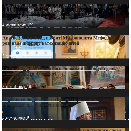
«Кейс Тихона» у Тернополі: як Молитовний сніданок
оголив кризу довіри в ПЦУ
4 місяці тому
159
AngelicBot: як Фонд пам’яті Митрополита Мефодія
розвиває цифрову катехизацію дітей
5 днів тому
9
Світові лідери в Києві: богословський погляд на день
міжнародної солідарності
3 тижні тому
16
35 років свободи совісті: періодизація зі слова
Предстоятеля. Документ епохи
3 тижні тому
9
Церква і держава в Україні: формула зі вступного слова