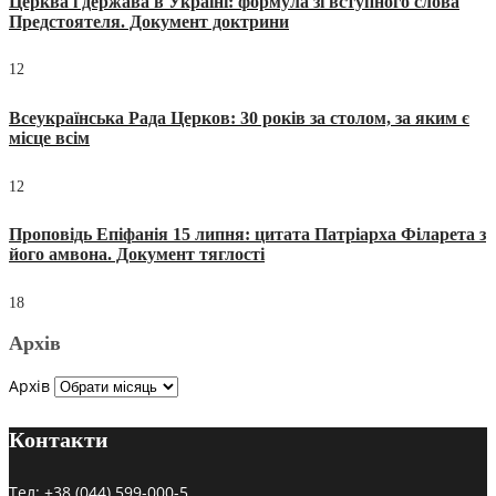
Церква і держава в Україні: формула зі вступного слова
Предстоятеля. Документ доктрини
12
Всеукраїнська Рада Церков: 30 років за столом, за яким є
місце всім
12
Проповідь Епіфанія 15 липня: цитата Патріарха Філарета з
його амвона. Документ тяглості
18
Архів
Архів
Контакти
Тел:
+38 (044) 599-000-5