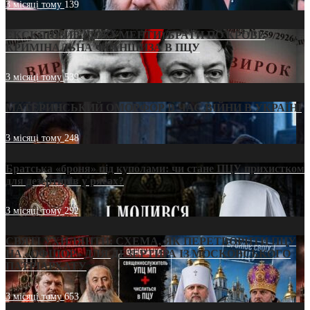
3 місяці тому
139
ЕКСКЛЮЗИВ (ДОКУМЕНТИ)/БРАТИ ПО КРОВІ:
КРИМІНАЛЬНА ФРАНШИЗА В ПЦУ
3 місяці тому
539
МАТЕРИНСЬКИЙ ОМОРФОР В ЧАС ВІЙНИ В УКРАЇНІ
3 місяці тому
248
Братська «броня» під куполами: чи стане ПЦУ прихистком
для дезертирів у рясах?
3 місяці тому
292
СВЯТІ УХИЛЯНТИ: СХЕМА, ЯК ПЕРЕТВОРИТИ ПЦУ
НА «ОФШОР» ДЛЯ ДЕЗЕРТИРА ІЗ МОСКОВСЬКОГО
ПАТРІАРХАТУ
3 місяці тому
653