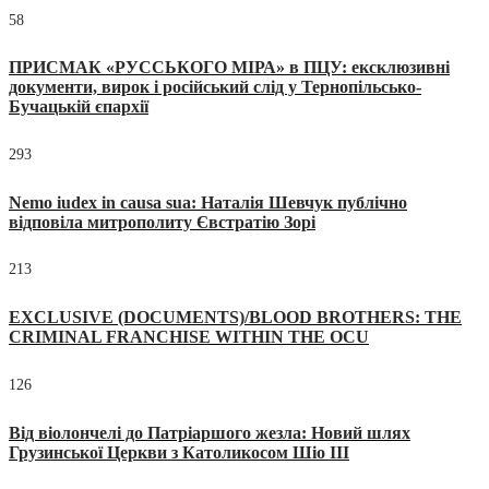
58
ПРИСМАК «РУССЬКОГО МІРА» в ПЦУ: ексклюзивні
документи, вирок і російський слід у Тернопільсько-
Бучацькій єпархії
293
Nemo iudex in causa sua: Наталія Шевчук публічно
відповіла митрополиту Євстратію Зорі
213
EXCLUSIVE (DOCUMENTS)/BLOOD BROTHERS: THE
CRIMINAL FRANCHISE WITHIN THE OCU
126
Від віолончелі до Патріаршого жезла: Новий шлях
Грузинської Церкви з Католикосом Шіо III