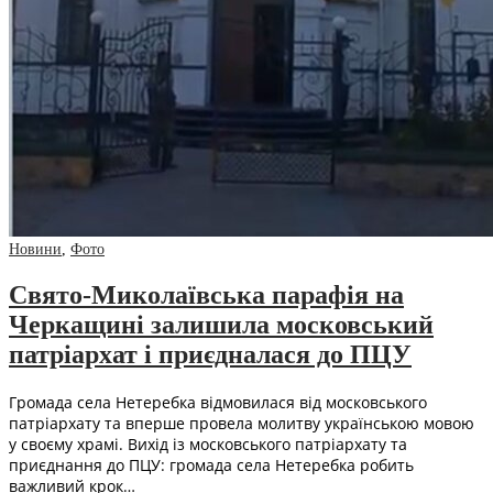
Новини
,
Фото
Свято-Миколаївська парафія на
Черкащині залишила московський
патріархат і приєдналася до ПЦУ
Громада села Нетеребка відмовилася від московського
патріархату та вперше провела молитву українською мовою
у своєму храмі. Вихід із московського патріархату та
приєднання до ПЦУ: громада села Нетеребка робить
важливий крок…