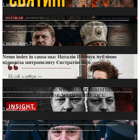
1 місяць тому
58
ПРИСМАК «РУССЬКОГО МІРА» в ПЦУ: ексклюзивні
документи, вирок і російський слід у Тернопільсько-
Бучацькій єпархії
2 місяці тому
293
Nemo iudex in causa sua: Наталія Шевчук публічно
відповіла митрополиту Євстратію Зорі
3 місяці тому
213
EXCLUSIVE (DOCUMENTS)/BLOOD BROTHERS: THE
CRIMINAL FRANCHISE WITHIN THE OCU
3 місяці тому
126
Від віолончелі до Патріаршого жезла: Новий шлях
Грузинської Церкви з Католикосом Шіо III