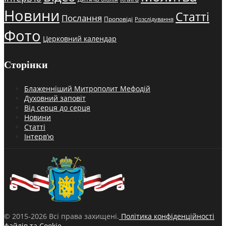
Новини
Статті
Послання
Проповіді
Розслідування
Фото
Церковний календар
Сторінки
Блаженніший Митрополит Мефодій
Духовний заповіт
Від серця до серця
Новини
Статті
Інтерв’ю
© 2015-2026 Всі права захищені.
Політика конфіденційності
файлів та Cookie