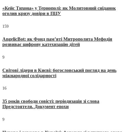
«Кейс Тихона» у Тернополі: як Молитовний сніданок
оголив кризу довіри в ПЦУ
159
AngelicBot: як Фонд пам’яті Митрополита Мефодія
розвиває цифрову катехизацію дітей
9
Світові лідери в Києві: богословський погляд на день
міжнародної солідарності
16
35 років свободи совісті: періодизація зі слова
Предстоятеля. Документ епохи
9