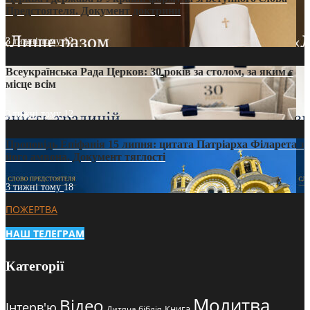
Предстоятеля. Документ доктрини
3 тижні тому
12
Всеукраїнська Рада Церков: 30 років за столом, за яким є
місце всім
3 тижні тому
12
Проповідь Епіфанія 15 липня: цитата Патріарха Філарета з
його амвона. Документ тяглості
3 тижні тому
18
ПОЖЕРТВА
НАШ ТЕЛЕГРАМ
Категорії
Молитва
Відео
Інтерв'ю
Книга
Дитяча біблія