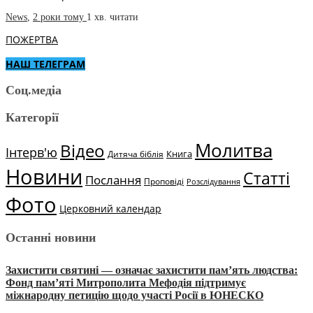
News
,
2 роки тому
1 хв.
читати
ПОЖЕРТВА
НАШ ТЕЛЕГРАМ
Соц.медіа
Категорії
Молитва
Відео
Інтерв'ю
Книга
Дитяча біблія
Новини
Статті
Послання
Проповіді
Розслідування
Фото
Церковний календар
Останні новини
Захистити святині — означає захистити пам’ять людства:
Фонд пам’яті Митрополита Мефодія підтримує
міжнародну петицію щодо участі Росії в ЮНЕСКО