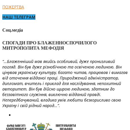
ПОЖЕРТВА
НАШ ТЕЛЕГРАМ
Соц.медіа
СПОГАДИ ПРО БЛАЖЕННОСПОЧИЛОГО
МИТРОПОЛИТА МЕФОДІЯ
“…Блаженніший мав якийсь особливий, дуже пронизливий
погляд. Він був дуже різнобічною та освіченою людиною. Він
цінував українську культуру, багато читав, працював і вимагав
від оточення відданої праці. Природжений адміністратор,
дипломат, вчитель і приклад для наслідування, непохитний
авторитет. Він був дійсно щирою людиною, здатним до
беззавітного служіння, виключно відданий правді.
Непередбачуваний, владика умів любити безкорисливо свою
Україну і свій рідний народ…”.