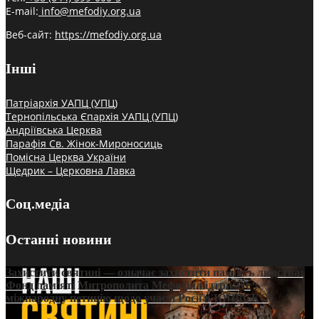
E-mail:
info@mefodiy.org.ua
Веб-сайт:
https://mefodiy.org.ua
Інші
Патріархія УАПЦ (УПЦ)
Тернопільська Єпархія УАПЦ (УПЦ)
Андріївська Церква
Парафія Св. Жінок-Мироносиць
Помісна Церква України
Щедрик – Церковна Лавка
Соц.медіа
Останні новини
Захистити святині — означає захистити пам’ять людства:
Фонд пам’яті Митрополита Мефодія підтримує
міжнародну петицію щодо участі Росії в ЮНЕСКО