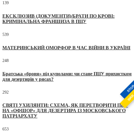
139
ЕКСКЛЮЗИВ (ДОКУМЕНТИ)/БРАТИ ПО КРОВІ:
КРИМІНАЛЬНА ФРАНШИЗА В ПЦУ
539
МАТЕРИНСЬКИЙ ОМОРФОР В ЧАС ВІЙНИ В УКРАЇНІ
248
Братська «броня» під куполами: чи стане ПЦУ прихистком
для дезертирів у рясах?
STO
292
WA
СВЯТІ УХИЛЯНТИ: СХЕМА, ЯК ПЕРЕТВОРИТИ ПЦУ
НА «ОФШОР» ДЛЯ ДЕЗЕРТИРА ІЗ МОСКОВСЬКОГО
ПАТРІАРХАТУ
653