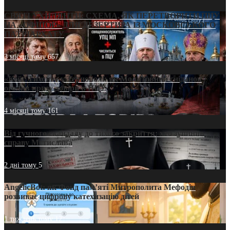
СВЯТІ УХИЛЯНТИ: СХЕМА, ЯК ПЕРЕТВОРИТИ ПЦУ
НА «ОФШОР» ДЛЯ ДЕЗЕРТИРА ІЗ МОСКОВСЬКОГО
ПАТРІАРХАТУ
3 місяці тому
657
«Кейс Тихона» у Тернополі: як Молитовний сніданок
оголив кризу довіри в ПЦУ
4 місяці тому
161
Від гучного скандалу до тихого закриття: хто зупинив
справу Мстислава
2 дні тому
5
AngelicBot: як Фонд пам’яті Митрополита Мефодія
розвиває цифрову катехизацію дітей
1 тиждень тому
12