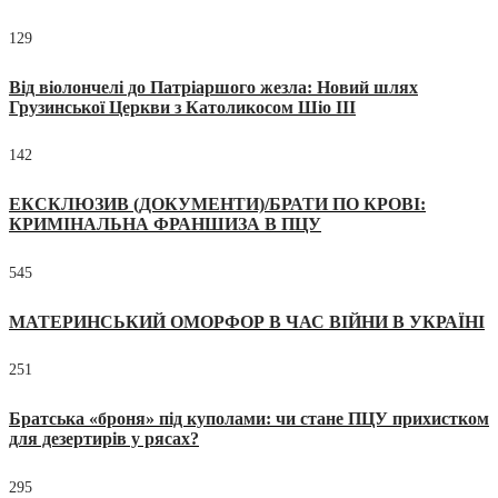
129
Від віолончелі до Патріаршого жезла: Новий шлях
Грузинської Церкви з Католикосом Шіо III
142
ЕКСКЛЮЗИВ (ДОКУМЕНТИ)/БРАТИ ПО КРОВІ:
КРИМІНАЛЬНА ФРАНШИЗА В ПЦУ
545
МАТЕРИНСЬКИЙ ОМОРФОР В ЧАС ВІЙНИ В УКРАЇНІ
251
Братська «броня» під куполами: чи стане ПЦУ прихистком
для дезертирів у рясах?
295