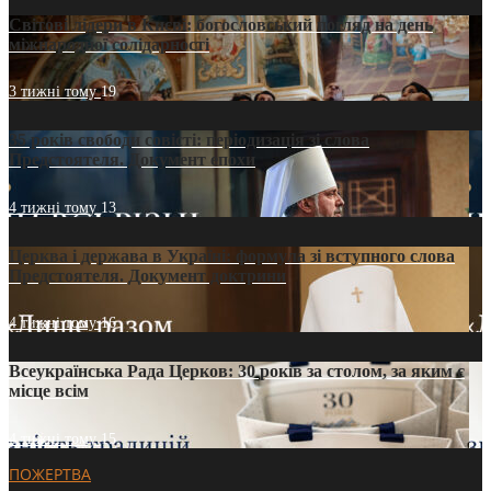
Світові лідери в Києві: богословський погляд на день
міжнародної солідарності
3 тижні тому
19
35 років свободи совісті: періодизація зі слова
Предстоятеля. Документ епохи
4 тижні тому
13
Церква і держава в Україні: формула зі вступного слова
Предстоятеля. Документ доктрини
4 тижні тому
16
Всеукраїнська Рада Церков: 30 років за столом, за яким є
місце всім
4 тижні тому
15
ПОЖЕРТВА