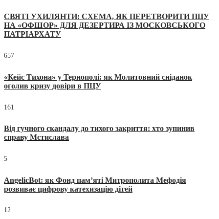
СВЯТІ УХИЛЯНТИ: СХЕМА, ЯК ПЕРЕТВОРИТИ ПЦУ
НА «ОФШОР» ДЛЯ ДЕЗЕРТИРА ІЗ МОСКОВСЬКОГО
ПАТРІАРХАТУ
657
«Кейс Тихона» у Тернополі: як Молитовний сніданок
оголив кризу довіри в ПЦУ
161
Від гучного скандалу до тихого закриття: хто зупинив
справу Мстислава
5
AngelicBot: як Фонд пам’яті Митрополита Мефодія
розвиває цифрову катехизацію дітей
12