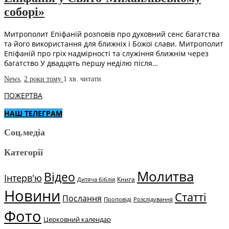
соборі»
Митрополит Епіфаній розповів про духовний сенс багатства
та його використання для ближніх і Божої слави. Митрополит
Епіфаній про гріх надмірності та служіння ближнім через
багатство У двадцять першу неділю після…
News
,
2 роки тому
1 хв.
читати
ПОЖЕРТВА
НАШ ТЕЛЕГРАМ
Соц.медіа
Категорії
Молитва
Відео
Інтерв'ю
Книга
Дитяча біблія
Новини
Статті
Послання
Проповіді
Розслідування
Фото
Церковний календар