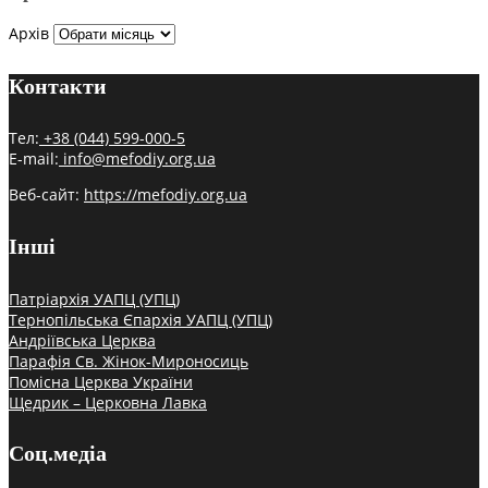
Архів
Контакти
Тел:
+38 (044) 599-000-5
E-mail:
info@mefodiy.org.ua
Веб-сайт:
https://mefodiy.org.ua
Інші
Патріархія УАПЦ (УПЦ)
Тернопільська Єпархія УАПЦ (УПЦ)
Андріївська Церква
Парафія Св. Жінок-Мироносиць
Помісна Церква України
Щедрик – Церковна Лавка
Соц.медіа