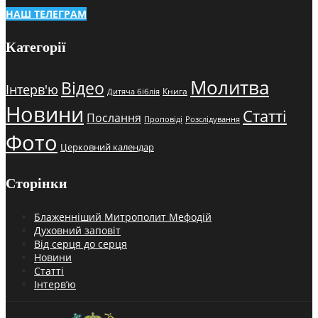
НАШ ТЕЛЕГРАМ
Категорії
Молитва
Відео
Інтерв'ю
Книга
Дитяча біблія
Новини
Статті
Послання
Проповіді
Розслідування
Фото
Церковний календар
Сторінки
Блаженніший Митрополит Мефодій
Духовний заповіт
Від серця до серця
Новини
Статті
Інтерв’ю