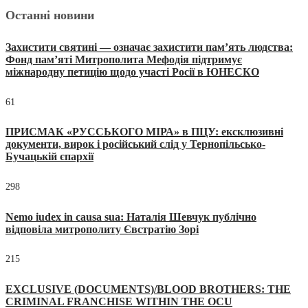
Останні новини
Захистити святині — означає захистити пам’ять людства:
Фонд пам’яті Митрополита Мефодія підтримує
міжнародну петицію щодо участі Росії в ЮНЕСКО
61
ПРИСМАК «РУССЬКОГО МІРА» в ПЦУ: ексклюзивні
документи, вирок і російський слід у Тернопільсько-
Бучацькій єпархії
298
Nemo iudex in causa sua: Наталія Шевчук публічно
відповіла митрополиту Євстратію Зорі
215
EXCLUSIVE (DOCUMENTS)/BLOOD BROTHERS: THE
CRIMINAL FRANCHISE WITHIN THE OCU