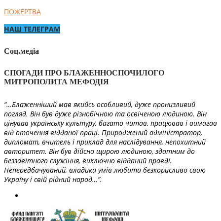
ПОЖЕРТВА
НАШ ТЕЛЕГРАМ
Соц.медіа
СПОГАДИ ПРО БЛАЖЕННОСПОЧИЛОГО
МИТРОПОЛИТА МЕФОДІЯ
“…Блаженніший мав якийсь особливий, дуже пронизливий
погляд. Він був дуже різнобічною та освіченою людиною. Він
цінував українську культуру, багато читав, працював і вимагав
від оточення відданої праці. Природжений адміністратор,
дипломат, вчитель і приклад для наслідування, непохитний
авторитет. Він був дійсно щирою людиною, здатним до
беззавітного служіння, виключно відданий правді.
Непередбачуваний, владика умів любити безкорисливо свою
Україну і свій рідний народ…”.