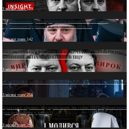
3 місяці тому
129
Від віолончелі до Патріаршого жезла: Новий шлях
Грузинської Церкви з Католикосом Шіо III
3 місяці тому
142
ЕКСКЛЮЗИВ (ДОКУМЕНТИ)/БРАТИ ПО КРОВІ:
КРИМІНАЛЬНА ФРАНШИЗА В ПЦУ
3 місяці тому
545
МАТЕРИНСЬКИЙ ОМОРФОР В ЧАС ВІЙНИ В УКРАЇНІ
3 місяці тому
251
Братська «броня» під куполами: чи стане ПЦУ прихистком
для дезертирів у рясах?
3 місяці тому
295