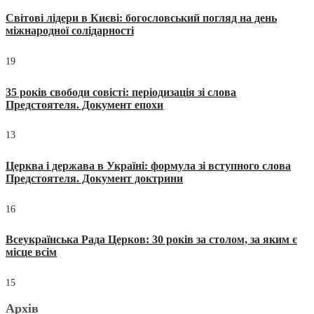
Світові лідери в Києві: богословський погляд на день
міжнародної солідарності
19
35 років свободи совісті: періодизація зі слова
Предстоятеля. Документ епохи
13
Церква і держава в Україні: формула зі вступного слова
Предстоятеля. Документ доктрини
16
Всеукраїнська Рада Церков: 30 років за столом, за яким є
місце всім
15
Архів