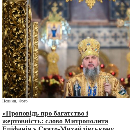
Новини
,
Фото
«Проповідь про багатство і
жертовність: слово Митрополита
Епіфанія у Свято-Михайлівському