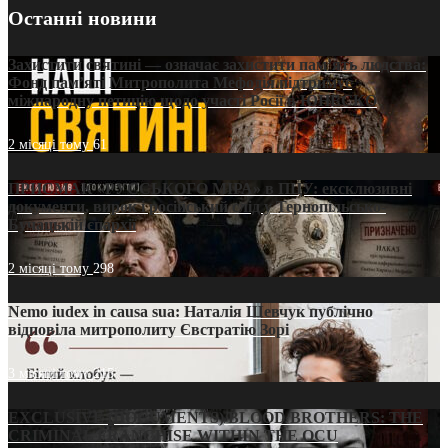
Останні новини
Захистити святині — означає захистити пам’ять людства:
Фонд пам’яті Митрополита Мефодія підтримує
міжнародну петицію щодо участі Росії в ЮНЕСКО
2 місяці тому
61
ПРИСМАК «РУССЬКОГО МІРА» в ПЦУ: ексклюзивні
документи, вирок і російський слід у Тернопільсько-
Бучацькій єпархії
2 місяці тому
298
Nemo iudex in causa sua: Наталія Шевчук публічно
відповіла митрополиту Євстратію Зорі
3 місяці тому
215
EXCLUSIVE (DOCUMENTS)/BLOOD BROTHERS: THE
CRIMINAL FRANCHISE WITHIN THE OCU