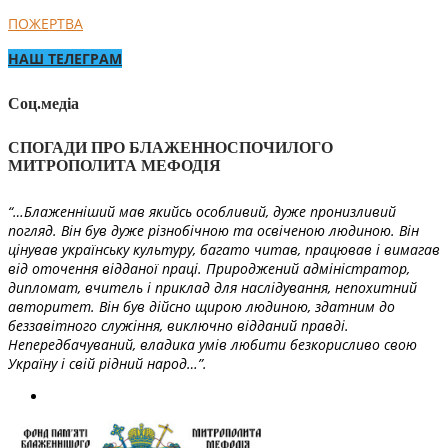
ПОЖЕРТВА
НАШ ТЕЛЕГРАМ
Соц.медіа
СПОГАДИ ПРО БЛАЖЕННОСПОЧИЛОГО
МИТРОПОЛИТА МЕФОДІЯ
“…Блаженніший мав якийсь особливий, дуже пронизливий
погляд. Він був дуже різнобічною та освіченою людиною. Він
цінував українську культуру, багато читав, працював і вимагав
від оточення відданої праці. Природжений адміністратор,
дипломат, вчитель і приклад для наслідування, непохитний
авторитет. Він був дійсно щирою людиною, здатним до
беззавітного служіння, виключно відданий правді.
Непередбачуваний, владика умів любити безкорисливо свою
Україну і свій рідний народ…”.