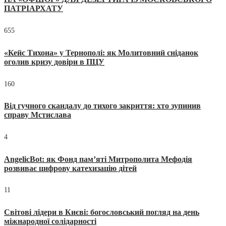
ПАТРІАРХАТУ
655
«Кейс Тихона» у Тернополі: як Молитовний сніданок
оголив кризу довіри в ПЦУ
160
Від гучного скандалу до тихого закриття: хто зупинив
справу Мстислава
4
AngelicBot: як Фонд пам’яті Митрополита Мефодія
розвиває цифрову катехизацію дітей
11
Світові лідери в Києві: богословський погляд на день
міжнародної солідарності