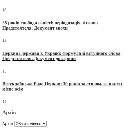
18
35 років свободи совісті: періодизація зі слова
Предстоятеля. Документ епохи
12
Церква і держава в Україні: формула зі вступного слова
Предстоятеля. Документ доктрини
15
Всеукраїнська Рада Церков: 30 років за столом, за яким є
місце всім
14
Архів
Архів