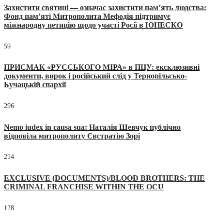
Захистити святині — означає захистити пам’ять людства:
Фонд пам’яті Митрополита Мефодія підтримує
міжнародну петицію щодо участі Росії в ЮНЕСКО
59
ПРИСМАК «РУССЬКОГО МІРА» в ПЦУ: ексклюзивні
документи, вирок і російський слід у Тернопільсько-
Бучацькій єпархії
296
Nemo iudex in causa sua: Наталія Шевчук публічно
відповіла митрополиту Євстратію Зорі
214
EXCLUSIVE (DOCUMENTS)/BLOOD BROTHERS: THE
CRIMINAL FRANCHISE WITHIN THE OCU
128