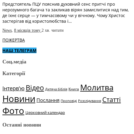
Предстоятель ПЦУ пояснив духовний сенс притчі про
нерозумного багача та закликав вірян замислитися над тим,
де їхнє серце — у тимчасовому чи у вічному. Чому Христос
застерігав від користолюбства і…
News
,
8 місяців тому
2 хв.
читати
ПОЖЕРТВА
НАШ ТЕЛЕГРАМ
Соц.медіа
Категорії
Молитва
Відео
Інтерв'ю
Книга
Дитяча біблія
Новини
Статті
Послання
Проповіді
Розслідування
Фото
Церковний календар
Останні новини