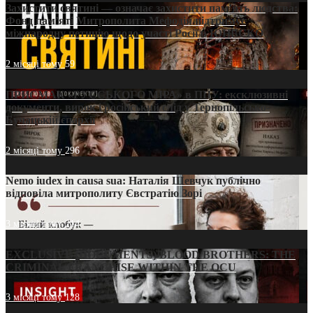
Захистити святині — означає захистити пам’ять людства:
Фонд пам’яті Митрополита Мефодія підтримує
міжнародну петицію щодо участі Росії в ЮНЕСКО
2 місяці тому
59
ПРИСМАК «РУССЬКОГО МІРА» в ПЦУ: ексклюзивні
документи, вирок і російський слід у Тернопільсько-
Бучацькій єпархії
2 місяці тому
296
Nemo iudex in causa sua: Наталія Шевчук публічно
відповіла митрополиту Євстратію Зорі
3 місяці тому
214
EXCLUSIVE (DOCUMENTS)/BLOOD BROTHERS: THE
CRIMINAL FRANCHISE WITHIN THE OCU
3 місяці тому
128