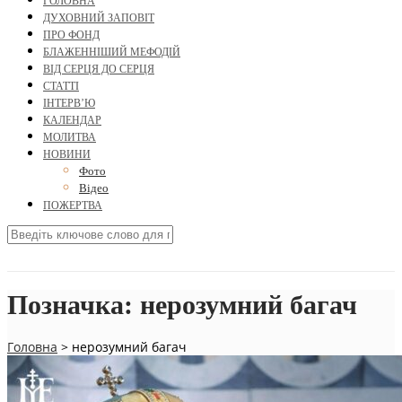
ГОЛОВНА
ДУХОВНИЙ ЗАПОВІТ
ПРО ФОНД
БЛАЖЕННІШИЙ МЕФОДІЙ
ВІД СЕРЦЯ ДО СЕРЦЯ
СТАТТІ
ІНТЕРВ’Ю
КАЛЕНДАР
МОЛИТВА
НОВИНИ
Фото
Відео
ПОЖЕРТВА
Позначка:
нерозумний багач
Головна
>
нерозумний багач