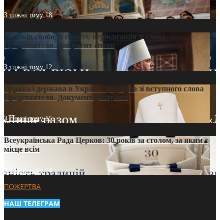
3 тижні тому
18
35 років свободи совісті: періодизація зі слова
Предстоятеля. Документ епохи
3 тижні тому
12
Церква і держава в Україні: формула зі вступного слова
Предстоятеля. Документ доктрини
3 тижні тому
15
Всеукраїнська Рада Церков: 30 років за столом, за яким є
місце всім
3 тижні тому
14
ПОЖЕРТВА
НАШ ТЕЛЕГРАМ