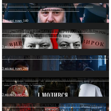
Від віолончелі до Патріаршого жезла: Новий шлях
Грузинської Церкви з Католикосом Шіо III
3 місяці тому
140
ЕКСКЛЮЗИВ (ДОКУМЕНТИ)/БРАТИ ПО КРОВІ:
КРИМІНАЛЬНА ФРАНШИЗА В ПЦУ
3 місяці тому
542
МАТЕРИНСЬКИЙ ОМОРФОР В ЧАС ВІЙНИ В УКРАЇНІ
3 місяці тому
249
Братська «броня» під куполами: чи стане ПЦУ прихистком
для дезертирів у рясах?
3 місяці тому
294
СВЯТІ УХИЛЯНТИ: СХЕМА, ЯК ПЕРЕТВОРИТИ ПЦУ
НА «ОФШОР» ДЛЯ ДЕЗЕРТИРА ІЗ МОСКОВСЬКОГО