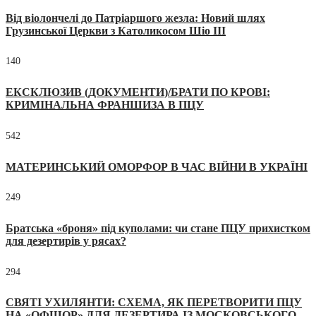
Від віолончелі до Патріаршого жезла: Новий шлях
Грузинської Церкви з Католикосом Шіо III
140
ЕКСКЛЮЗИВ (ДОКУМЕНТИ)/БРАТИ ПО КРОВІ:
КРИМІНАЛЬНА ФРАНШИЗА В ПЦУ
542
МАТЕРИНСЬКИЙ ОМОРФОР В ЧАС ВІЙНИ В УКРАЇНІ
249
Братська «броня» під куполами: чи стане ПЦУ прихистком
для дезертирів у рясах?
294
СВЯТІ УХИЛЯНТИ: СХЕМА, ЯК ПЕРЕТВОРИТИ ПЦУ
НА «ОФШОР» ДЛЯ ДЕЗЕРТИРА ІЗ МОСКОВСЬКОГО