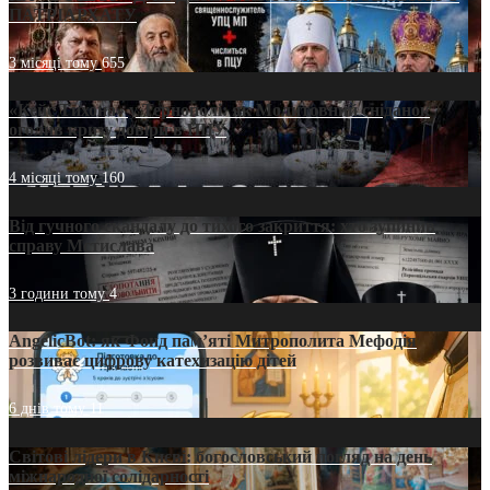
ПАТРІАРХАТУ
3 місяці тому
655
«Кейс Тихона» у Тернополі: як Молитовний сніданок
оголив кризу довіри в ПЦУ
4 місяці тому
160
Від гучного скандалу до тихого закриття: хто зупинив
справу Мстислава
3 години тому
4
AngelicBot: як Фонд пам’яті Митрополита Мефодія
розвиває цифрову катехизацію дітей
6 днів тому
11
Світові лідери в Києві: богословський погляд на день
міжнародної солідарності