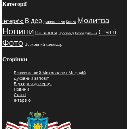
Категорії
Молитва
Відео
Інтерв'ю
Книга
Дитяча біблія
Новини
Статті
Послання
Проповіді
Розслідування
Фото
Церковний календар
Сторінки
Блаженніший Митрополит Мефодій
Духовний заповіт
Від серця до серця
Новини
Статті
Інтерв’ю