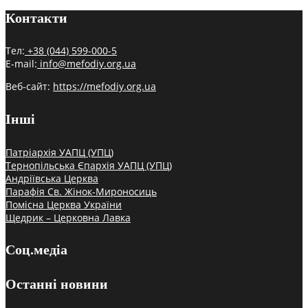
Контакти
Тел:
+38 (044) 599-000-5
E-mail:
info@mefodiy.org.ua
Веб-сайт:
https://mefodiy.org.ua
Інші
Патріархія УАПЦ (УПЦ)
Тернопільська Єпархія УАПЦ (УПЦ)
Андріївська Церква
Парафія Св. Жінок-Мироносиць
Помісна Церква України
Щедрик – Церковна Лавка
Соц.медіа
Останні новини