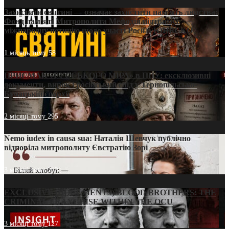
Захистити святині — означає захистити пам’ять людства:
Фонд пам’яті Митрополита Мефодія підтримує
міжнародну петицію щодо участі Росії в ЮНЕСКО
1 місяць тому
58
ПРИСМАК «РУССЬКОГО МІРА» в ПЦУ: ексклюзивні
документи, вирок і російський слід у Тернопільсько-
Бучацькій єпархії
2 місяці тому
295
Nemo iudex in causa sua: Наталія Шевчук публічно
відповіла митрополиту Євстратію Зорі
3 місяці тому
213
EXCLUSIVE (DOCUMENTS)/BLOOD BROTHERS: THE
CRIMINAL FRANCHISE WITHIN THE OCU
3 місяці тому
127