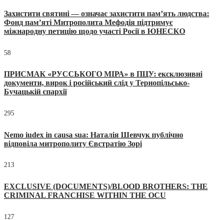
Захистити святині — означає захистити пам’ять людства:
Фонд пам’яті Митрополита Мефодія підтримує
міжнародну петицію щодо участі Росії в ЮНЕСКО
58
ПРИСМАК «РУССЬКОГО МІРА» в ПЦУ: ексклюзивні
документи, вирок і російський слід у Тернопільсько-
Бучацькій єпархії
295
Nemo iudex in causa sua: Наталія Шевчук публічно
відповіла митрополиту Євстратію Зорі
213
EXCLUSIVE (DOCUMENTS)/BLOOD BROTHERS: THE
CRIMINAL FRANCHISE WITHIN THE OCU
127