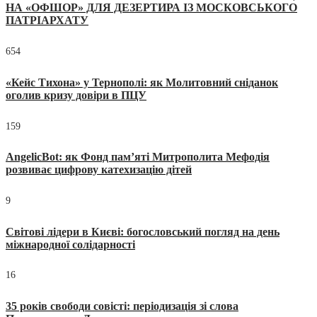
НА «ОФШОР» ДЛЯ ДЕЗЕРТИРА ІЗ МОСКОВСЬКОГО
ПАТРІАРХАТУ
654
«Кейс Тихона» у Тернополі: як Молитовний сніданок
оголив кризу довіри в ПЦУ
159
AngelicBot: як Фонд пам’яті Митрополита Мефодія
розвиває цифрову катехизацію дітей
9
Світові лідери в Києві: богословський погляд на день
міжнародної солідарності
16
35 років свободи совісті: періодизація зі слова