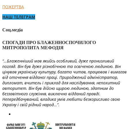
ПОЖЕРТВА
НАШ ТЕЛЕГРАМ
Соц.медіа
СПОГАДИ ПРО БЛАЖЕННОСПОЧИЛОГО
МИТРОПОЛИТА МЕФОДІЯ
“…Блаженніший мав якийсь особливий, дуже пронизливий
погляд. Він був дуже різнобічною та освіченою людиною. Він
цінував українську культуру, багато читав, працював і вимагав
від оточення відданої праці. Природжений адміністратор,
дипломат, вчитель і приклад для наслідування, непохитний
авторитет. Він був дійсно щирою людиною, здатним до
беззавітного служіння, виключно відданий правді.
Непередбачуваний, владика умів любити безкорисливо свою
Україну і свій рідний народ…”.