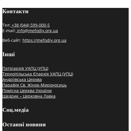
Контакти
Тел:
+38 (044) 599-000-5
E-mail:
info@mefodiy.org.ua
Веб-сайт:
https://mefodiy.org.ua
Інші
Патріархія УАПЦ (УПЦ)
Тернопільська Єпархія УАПЦ (УПЦ)
Андріївська Церква
Парафія Св. Жінок-Мироносиць
Помісна Церква України
Щедрик – Церковна Лавка
Соц.медіа
Останні новини