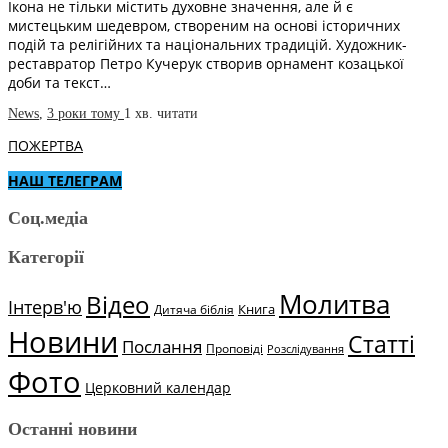
Ікона не тільки містить духовне значення, але й є
мистецьким шедевром, створеним на основі історичних
подій та релігійних та національних традицій. Художник-
реставратор Петро Кучерук створив орнамент козацької
доби та текст…
News
,
3 роки тому
1 хв.
читати
ПОЖЕРТВА
НАШ ТЕЛЕГРАМ
Соц.медіа
Категорії
Молитва
Відео
Інтерв'ю
Книга
Дитяча біблія
Новини
Статті
Послання
Проповіді
Розслідування
Фото
Церковний календар
Останні новини