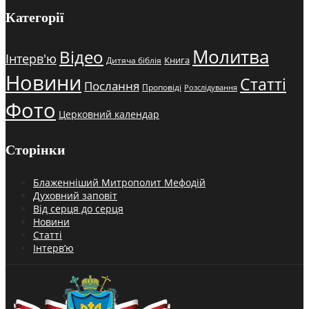
Категорії
Молитва
Відео
Інтерв'ю
Книга
Дитяча біблія
Новини
Статті
Послання
Проповіді
Розслідування
Фото
Церковний календар
Сторінки
Блаженніший Митрополит Мефодій
Духовний заповіт
Від серця до серця
Новини
Статті
Інтерв’ю