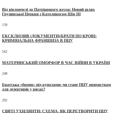
Від віолончелі до Патріаршого жезла: Новий шлях
Грузинської Церкви з Католикосом Шіо III
139
ЕКСКЛЮЗИВ (ДОКУМЕНТИ)/БРАТИ ПО КРОВІ:
КРИМІНАЛЬНА ФРАНШИЗА В ПЦУ
542
МАТЕРИНСЬКИЙ ОМОРФОР В ЧАС ВІЙНИ В УКРАЇНІ
248
Братська «броня» під куполами: чи стане ПЦУ прихистком
для дезертирів у рясах?
292
СВЯТІ УХИЛЯНТИ: СХЕМА, ЯК ПЕРЕТВОРИТИ ПЦУ