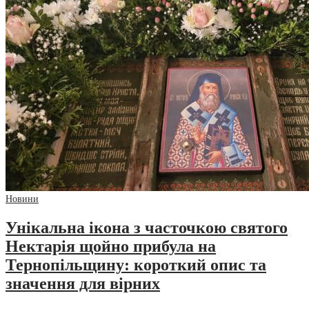
Новини
Унікальна ікона з часточкою святого
Нектарія щойно прибула на
Тернопільщину: короткий опис та
значення для вірних