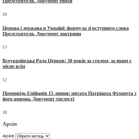
Предстоятеля. Документ епохи
10
Церква і держава в Україні: формула зі вступного слова
Предстоятеля. Документ доктрини
13
Всеукраїнська Рада Церков: 30 років за столом, за яким є
місце всім
12
Проповідь Епіфанія 15 липня: цитата Патріарха Філарета з
його амвона. Документ тяглості
18
Архів
Архів