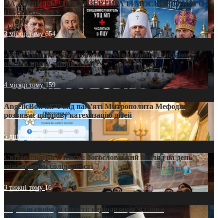
НА «ОФШОР» ДЛЯ ДЕЗЕРТИРА ІЗ МОСКОВСЬКОГО
ПАТРІАРХАТУ
3 місяці тому
654
«Кейс Тихона» у Тернополі: як Молитовний сніданок
оголив кризу довіри в ПЦУ
4 місяці тому
159
AngelicBot: як Фонд пам’яті Митрополита Мефодія
розвиває цифрову катехизацію дітей
5 днів тому
9
Світові лідери в Києві: богословський погляд на день
міжнародної солідарності
3 тижні тому
16
35 років свободи совісті: періодизація зі слова
Предстоятеля. Документ епохи