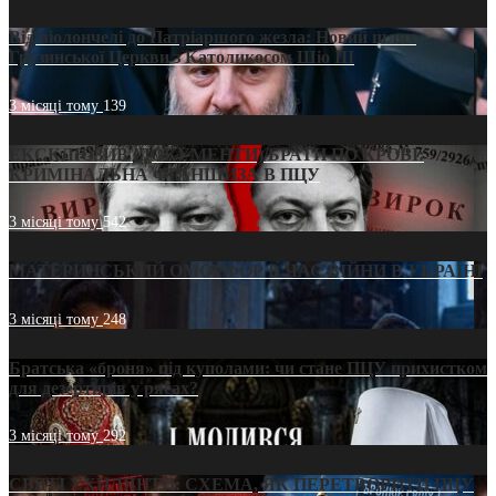
Від віолончелі до Патріаршого жезла: Новий шлях
Грузинської Церкви з Католикосом Шіо III
3 місяці тому
139
ЕКСКЛЮЗИВ (ДОКУМЕНТИ)/БРАТИ ПО КРОВІ:
КРИМІНАЛЬНА ФРАНШИЗА В ПЦУ
3 місяці тому
542
МАТЕРИНСЬКИЙ ОМОРФОР В ЧАС ВІЙНИ В УКРАЇНІ
3 місяці тому
248
Братська «броня» під куполами: чи стане ПЦУ прихистком
для дезертирів у рясах?
3 місяці тому
292
СВЯТІ УХИЛЯНТИ: СХЕМА, ЯК ПЕРЕТВОРИТИ ПЦУ