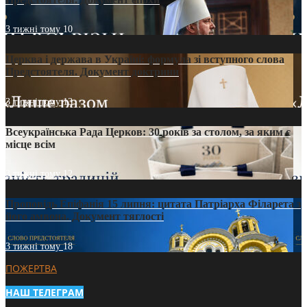
3 тижні тому
10
Церква і держава в Україні: формула зі вступного слова
Предстоятеля. Документ доктрини
3 тижні тому
13
Всеукраїнська Рада Церков: 30 років за столом, за яким є
місце всім
3 тижні тому
12
Проповідь Епіфанія 15 липня: цитата Патріарха Філарета з
його амвона. Документ тяглості
3 тижні тому
18
ПОЖЕРТВА
НАШ ТЕЛЕГРАМ