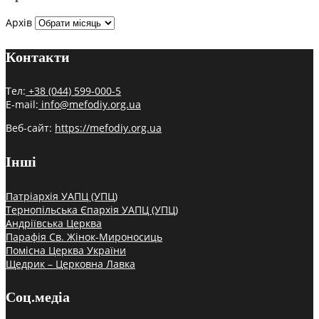
Архів
Контакти
Тел:
+38 (044) 599-000-5
E-mail:
info@mefodiy.org.ua
Веб-сайт:
https://mefodiy.org.ua
Інші
Патріархія УАПЦ (УПЦ)
Тернопільська Єпархія УАПЦ (УПЦ)
Андріївська Церква
Парафія Св. Жінок-Мироносиць
Помісна Церква України
Щедрик – Церковна Лавка
Соц.медіа