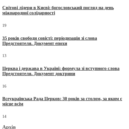
Світові лідери в Києві: богословський погляд на день
міжнародної солідарності
19
35 років свободи совісті: періодизація зі слова
Предстоятеля. Документ епохи
13
Церква і держава в Україні: формула зі вступного слова
Предстоятеля. Документ доктрини
16
Всеукраїнська Рада Церков: 30 років за столом, за яким є
місце всім
14
Архів