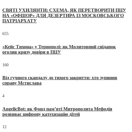
СВЯТІ УХИЛЯНТИ: СХЕМА, ЯК ПЕРЕТВОРИТИ ПЦУ
НА «ОФШОР» ДЛЯ ДЕЗЕРТИРА ІЗ МОСКОВСЬКОГО
ПАТРІАРХАТУ
655
«Кейс Тихона» у Тернополі: як Молитовний сніданок
оголив кризу довіри в ПЦУ
160
Від гучного скандалу до тихого закриття: хто зупинив
справу Мстислава
4
AngelicBot: як Фонд пам’яті Митрополита Мефодія
розвиває цифрову катехизацію дітей
12