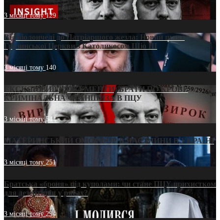
3 місяці тому
129
Від віолончелі до Патріаршого жезла: Новий шлях
Грузинської Церкви з Католикосом Шіо III
3 місяці тому
140
ЕКСКЛЮЗИВ (ДОКУМЕНТИ)/БРАТИ ПО КРОВІ:
КРИМІНАЛЬНА ФРАНШИЗА В ПЦУ
3 місяці тому
544
МАТЕРИНСЬКИЙ ОМОРФОР В ЧАС ВІЙНИ В УКРАЇНІ
3 місяці тому
251
Братська «броня» під куполами: чи стане ПЦУ прихистком
для дезертирів у рясах?
3 місяці тому
294