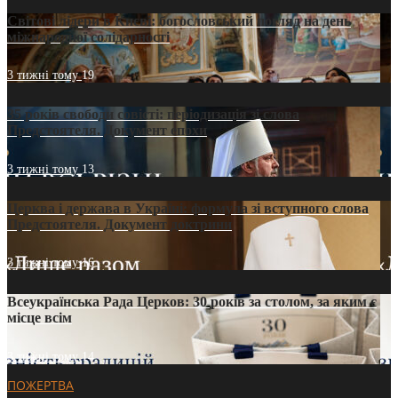
Світові лідери в Києві: богословський погляд на день
міжнародної солідарності
3 тижні тому
19
35 років свободи совісті: періодизація зі слова
Предстоятеля. Документ епохи
3 тижні тому
13
Церква і держава в Україні: формула зі вступного слова
Предстоятеля. Документ доктрини
3 тижні тому
16
Всеукраїнська Рада Церков: 30 років за столом, за яким є
місце всім
3 тижні тому
14
ПОЖЕРТВА