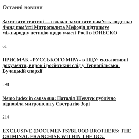
Останні новини
Захистити святині — означає захистити пам’ять людства:
Фонд пам’яті Митрополита Мефодія підтримує
міжнародну петицію щодо участі Росії в ЮНЕСКО
61
ПРИСМАК «РУССЬКОГО МІРА» в ПЦУ: ексклюзивні
документи, вирок і російський слід у Тернопільсько-
Бучацькій єпархії
298
Nemo iudex in causa sua: Наталія Шевчук публічно
відповіла митрополиту Євстратію Зорі
214
EXCLUSIVE (DOCUMENTS)/BLOOD BROTHERS: THE
CRIMINAL FRANCHISE WITHIN THE OCU