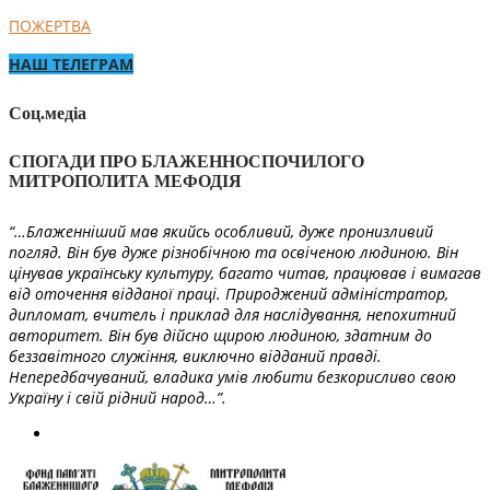
ПОЖЕРТВА
НАШ ТЕЛЕГРАМ
Соц.медіа
СПОГАДИ ПРО БЛАЖЕННОСПОЧИЛОГО
МИТРОПОЛИТА МЕФОДІЯ
“…Блаженніший мав якийсь особливий, дуже пронизливий
погляд. Він був дуже різнобічною та освіченою людиною. Він
цінував українську культуру, багато читав, працював і вимагав
від оточення відданої праці. Природжений адміністратор,
дипломат, вчитель і приклад для наслідування, непохитний
авторитет. Він був дійсно щирою людиною, здатним до
беззавітного служіння, виключно відданий правді.
Непередбачуваний, владика умів любити безкорисливо свою
Україну і свій рідний народ…”.