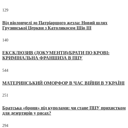
129
Від віолончелі до Патріаршого жезла: Новий шлях
Грузинської Церкви з Католикосом Шіо III
140
ЕКСКЛЮЗИВ (ДОКУМЕНТИ)/БРАТИ ПО КРОВІ:
КРИМІНАЛЬНА ФРАНШИЗА В ПЦУ
544
МАТЕРИНСЬКИЙ ОМОРФОР В ЧАС ВІЙНИ В УКРАЇНІ
251
Братська «броня» під куполами: чи стане ПЦУ прихистком
для дезертирів у рясах?
294