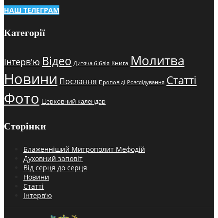
НАШ ТЕЛЕГРАМ
Категорії
Молитва
Відео
Інтерв'ю
Книга
Дитяча біблія
Новини
Статті
Послання
Проповіді
Розслідування
Фото
Церковний календар
Сторінки
Блаженніший Митрополит Мефодій
Духовний заповіт
Від серця до серця
Новини
Статті
Інтерв’ю