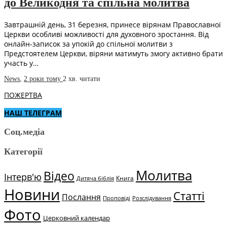
до Великодня та спільна молитва
Завтрашній день, 31 березня, принесе вірянам Православної
Церкви особливі можливості для духовного зростання. Від
онлайн-записок за упокій до спільної молитви з
Предстоятелем Церкви, віряни матимуть змогу активно брати
участь у…
News
,
2 роки тому
2 хв.
читати
ПОЖЕРТВА
НАШ ТЕЛЕГРАМ
Соц.медіа
Категорії
Молитва
Відео
Інтерв'ю
Книга
Дитяча біблія
Новини
Статті
Послання
Проповіді
Розслідування
Фото
Церковний календар