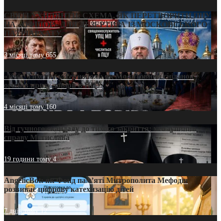
СВЯТІ УХИЛЯНТИ: СХЕМА, ЯК ПЕРЕТВОРИТИ ПЦУ
НА «ОФШОР» ДЛЯ ДЕЗЕРТИРА ІЗ МОСКОВСЬКОГО
ПАТРІАРХАТУ
3 місяці тому
655
«Кейс Тихона» у Тернополі: як Молитовний сніданок
оголив кризу довіри в ПЦУ
4 місяці тому
160
Від гучного скандалу до тихого закриття: хто зупинив
справу Мстислава
19 години тому
4
AngelicBot: як Фонд пам’яті Митрополита Мефодія
розвиває цифрову катехизацію дітей
7 днів тому
12