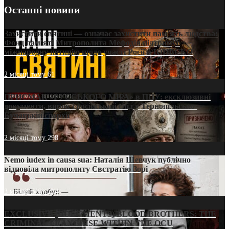
Останні новини
Захистити святині — означає захистити пам’ять людства:
Фонд пам’яті Митрополита Мефодія підтримує
міжнародну петицію щодо участі Росії в ЮНЕСКО
2 місяці тому
61
ПРИСМАК «РУССЬКОГО МІРА» в ПЦУ: ексклюзивні
документи, вирок і російський слід у Тернопільсько-
Бучацькій єпархії
2 місяці тому
298
Nemo iudex in causa sua: Наталія Шевчук публічно
відповіла митрополиту Євстратію Зорі
3 місяці тому
214
EXCLUSIVE (DOCUMENTS)/BLOOD BROTHERS: THE
CRIMINAL FRANCHISE WITHIN THE OCU