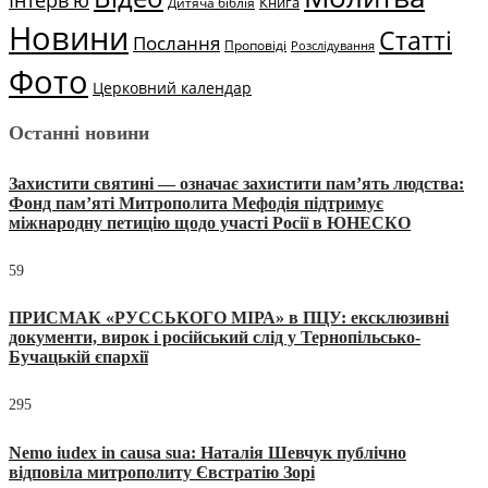
Книга
Дитяча біблія
Новини
Статті
Послання
Проповіді
Розслідування
Фото
Церковний календар
Останні новини
Захистити святині — означає захистити пам’ять людства:
Фонд пам’яті Митрополита Мефодія підтримує
міжнародну петицію щодо участі Росії в ЮНЕСКО
59
ПРИСМАК «РУССЬКОГО МІРА» в ПЦУ: ексклюзивні
документи, вирок і російський слід у Тернопільсько-
Бучацькій єпархії
295
Nemo iudex in causa sua: Наталія Шевчук публічно
відповіла митрополиту Євстратію Зорі