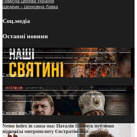
Помісна Церква України
Щедрик – Церковна Лавка
Соц.медіа
Останні новини
Захистити святині — означає захистити пам’ять людства:
Фонд пам’яті Митрополита Мефодія підтримує
міжнародну петицію щодо участі Росії в ЮНЕСКО
2 місяці тому
59
ПРИСМАК «РУССЬКОГО МІРА» в ПЦУ: ексклюзивні
документи, вирок і російський слід у Тернопільсько-
Бучацькій єпархії
2 місяці тому
295
Nemo iudex in causa sua: Наталія Шевчук публічно
відповіла митрополиту Євстратію Зорі