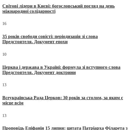
Світові лідери в Києві: богословський погляд на день
міжнародної солідарності
16
35 років свободи совісті: періодизація зі слова
Предстоятеля. Документ епохи
10
Церква і держава в Україні: формула зі вступного слова
Предстоятеля. Документ доктрини
13
Всеукраїнська Рада Церков: 30 років за столом, за яким є
місце всім
13
Проповідь Епіфанія 15 липня: цитата Патріарха Філарета з