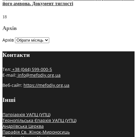
його амвона. Документ тяглості
18
Архів
Архів
Контакти
Тел:
+38 (044) 599-000-5
E-mail:
info@mefodiy.org.ua
Веб-сайт:
https://mefodiy.org.ua
Інші
Патріархія УАПЦ (УПЦ)
Тернопільська Єпархія УАПЦ (УПЦ)
Андріївська Церква
Парафія Св. Жінок-Мироносиць