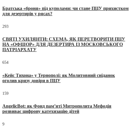
Братська «броня» під куполами: чи стане ПЦУ прихистком
для дезертирів у рясах?
293
СВЯТІ УХИЛЯНТИ: СХЕМА, ЯК ПЕРЕТВОРИТИ ПЦУ
НА «ОФШОР» ДЛЯ ДЕЗЕРТИРА ІЗ МОСКОВСЬКОГО
ПАТРІАРХАТУ
654
«Кейс Тихона» у Тернополі: як Молитовний сніданок
оголив кризу довіри в ПЦУ
159
AngelicBot: як Фонд пам’яті Митрополита Мефодія
розвиває цифрову катехизацію дітей
9