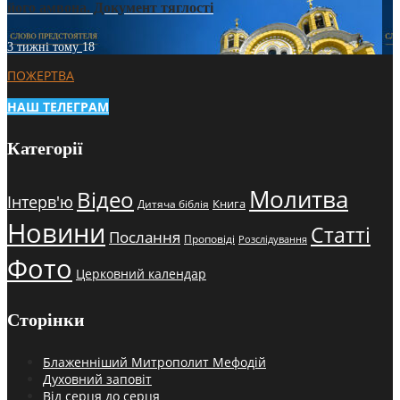
його амвона. Документ тяглості
3 тижні тому
18
ПОЖЕРТВА
НАШ ТЕЛЕГРАМ
Категорії
Молитва
Відео
Інтерв'ю
Книга
Дитяча біблія
Новини
Статті
Послання
Проповіді
Розслідування
Фото
Церковний календар
Сторінки
Блаженніший Митрополит Мефодій
Духовний заповіт
Від серця до серця