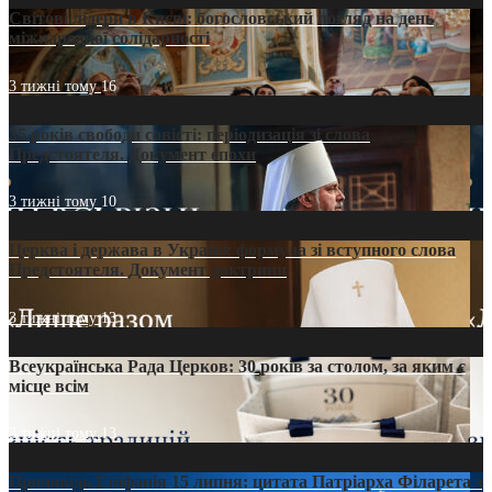
Світові лідери в Києві: богословський погляд на день
міжнародної солідарності
3 тижні тому
16
35 років свободи совісті: періодизація зі слова
Предстоятеля. Документ епохи
3 тижні тому
10
Церква і держава в Україні: формула зі вступного слова
Предстоятеля. Документ доктрини
3 тижні тому
13
Всеукраїнська Рада Церков: 30 років за столом, за яким є
місце всім
3 тижні тому
13
Проповідь Епіфанія 15 липня: цитата Патріарха Філарета з