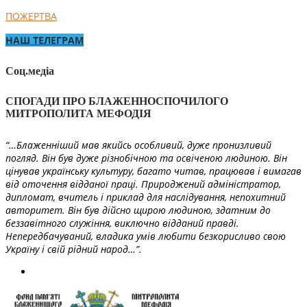
ПОЖЕРТВА
НАШ ТЕЛЕГРАМ
Соц.медіа
СПОГАДИ ПРО БЛАЖЕННОСПОЧИЛОГО
МИТРОПОЛИТА МЕФОДІЯ
“…Блаженніший мав якийсь особливий, дуже пронизливий
погляд. Він був дуже різнобічною та освіченою людиною. Він
цінував українську культуру, багато читав, працював і вимагав
від оточення відданої праці. Природжений адміністратор,
дипломат, вчитель і приклад для наслідування, непохитний
авторитет. Він був дійсно щирою людиною, здатним до
беззавітного служіння, виключно відданий правді.
Непередбачуваний, владика умів любити безкорисливо свою
Україну і свій рідний народ…”.