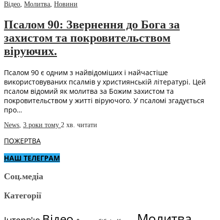
Відео
,
Молитва
,
Новини
Псалом 90: Звернення до Бога за
захистом та покровительством
віруючих.
Псалом 90 є одним з найвідоміших і найчастіше
використовуваних псалмів у християнській літературі. Цей
псалом відомий як молитва за Божим захистом та
покровительством у житті віруючого. У псаломі згадується
про…
News
,
3 роки тому
2 хв.
читати
ПОЖЕРТВА
НАШ ТЕЛЕГРАМ
Соц.медіа
Категорії
Молитва
Відео
Інтерв'ю