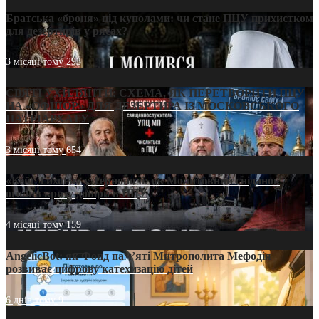
Братська «броня» під куполами: чи стане ПЦУ прихистком
для дезертирів у рясах?
3 місяці тому
293
СВЯТІ УХИЛЯНТИ: СХЕМА, ЯК ПЕРЕТВОРИТИ ПЦУ
НА «ОФШОР» ДЛЯ ДЕЗЕРТИРА ІЗ МОСКОВСЬКОГО
ПАТРІАРХАТУ
3 місяці тому
654
«Кейс Тихона» у Тернополі: як Молитовний сніданок
оголив кризу довіри в ПЦУ
4 місяці тому
159
AngelicBot: як Фонд пам’яті Митрополита Мефодія
розвиває цифрову катехизацію дітей
6 днів тому
9