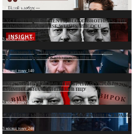
3 місяці тому
213
EXCLUSIVE (DOCUMENTS)/BLOOD BROTHERS: THE
CRIMINAL FRANCHISE WITHIN THE OCU
3 місяці тому
127
Від віолончелі до Патріаршого жезла: Новий шлях
Грузинської Церкви з Католикосом Шіо III
3 місяці тому
140
ЕКСКЛЮЗИВ (ДОКУМЕНТИ)/БРАТИ ПО КРОВІ:
КРИМІНАЛЬНА ФРАНШИЗА В ПЦУ
3 місяці тому
542
МАТЕРИНСЬКИЙ ОМОРФОР В ЧАС ВІЙНИ В УКРАЇНІ
3 місяці тому
248