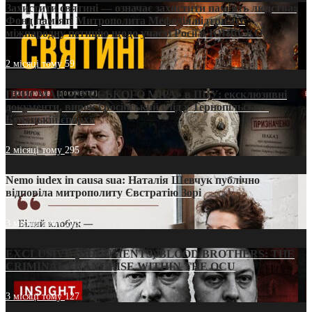
Захистити святині — означає захистити пам’ять людства:
Фонд пам’яті Митрополита Мефодія підтримує
міжнародну петицію щодо участі Росії в ЮНЕСКО
2 місяці тому
59
ПРИСМАК «РУССЬКОГО МІРА» в ПЦУ: ексклюзивні
документи, вирок і російський слід у Тернопільсько-
Бучацькій єпархії
2 місяці тому
295
Nemo iudex in causa sua: Наталія Шевчук публічно
відповіла митрополиту Євстратію Зорі
3 місяці тому
213
EXCLUSIVE (DOCUMENTS)/BLOOD BROTHERS: THE
CRIMINAL FRANCHISE WITHIN THE OCU
3 місяці тому
127