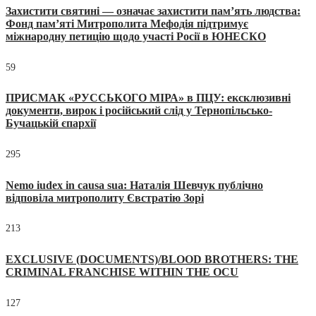
Захистити святині — означає захистити пам’ять людства:
Фонд пам’яті Митрополита Мефодія підтримує
міжнародну петицію щодо участі Росії в ЮНЕСКО
59
ПРИСМАК «РУССЬКОГО МІРА» в ПЦУ: ексклюзивні
документи, вирок і російський слід у Тернопільсько-
Бучацькій єпархії
295
Nemo iudex in causa sua: Наталія Шевчук публічно
відповіла митрополиту Євстратію Зорі
213
EXCLUSIVE (DOCUMENTS)/BLOOD BROTHERS: THE
CRIMINAL FRANCHISE WITHIN THE OCU
127