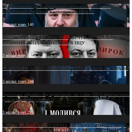
Від віолончелі до Патріаршого жезла: Новий шлях
Грузинської Церкви з Католикосом Шіо III
3 місяці тому
140
ЕКСКЛЮЗИВ (ДОКУМЕНТИ)/БРАТИ ПО КРОВІ:
КРИМІНАЛЬНА ФРАНШИЗА В ПЦУ
3 місяці тому
542
МАТЕРИНСЬКИЙ ОМОРФОР В ЧАС ВІЙНИ В УКРАЇНІ
3 місяці тому
248
Братська «броня» під куполами: чи стане ПЦУ прихистком
для дезертирів у рясах?
3 місяці тому
293
СВЯТІ УХИЛЯНТИ: СХЕМА, ЯК ПЕРЕТВОРИТИ ПЦУ
НА «ОФШОР» ДЛЯ ДЕЗЕРТИРА ІЗ МОСКОВСЬКОГО