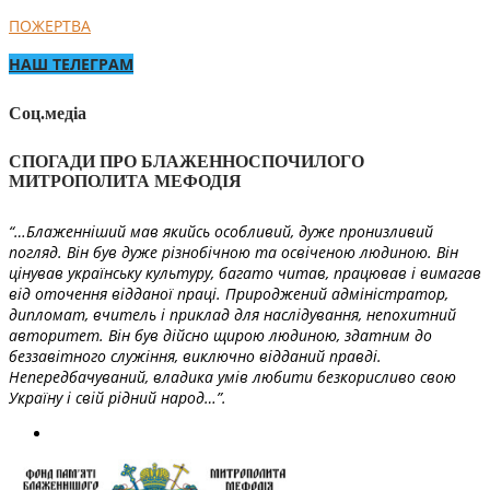
ПОЖЕРТВА
НАШ ТЕЛЕГРАМ
Соц.медіа
СПОГАДИ ПРО БЛАЖЕННОСПОЧИЛОГО
МИТРОПОЛИТА МЕФОДІЯ
“…Блаженніший мав якийсь особливий, дуже пронизливий
погляд. Він був дуже різнобічною та освіченою людиною. Він
цінував українську культуру, багато читав, працював і вимагав
від оточення відданої праці. Природжений адміністратор,
дипломат, вчитель і приклад для наслідування, непохитний
авторитет. Він був дійсно щирою людиною, здатним до
беззавітного служіння, виключно відданий правді.
Непередбачуваний, владика умів любити безкорисливо свою
Україну і свій рідний народ…”.