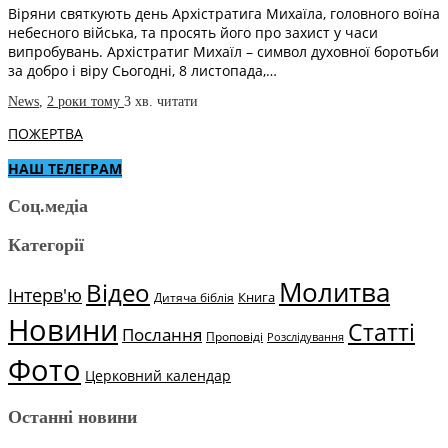
Віряни святкують день Архістратига Михаїла, головного воїна
небесного війська, та просять його про захист у часи
випробувань. Архістратиг Михаїл – символ духовної боротьби
за добро і віру Сьогодні, 8 листопада,…
News
,
2 роки тому
3 хв.
читати
ПОЖЕРТВА
НАШ ТЕЛЕГРАМ
Соц.медіа
Категорії
Молитва
Відео
Інтерв'ю
Книга
Дитяча біблія
Новини
Статті
Послання
Проповіді
Розслідування
Фото
Церковний календар
Останні новини