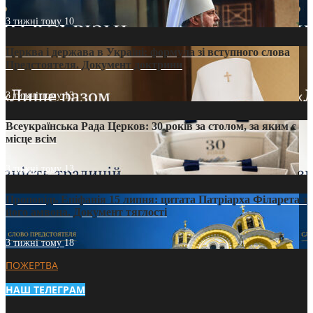
3 тижні тому
10
Церква і держава в Україні: формула зі вступного слова
Предстоятеля. Документ доктрини
3 тижні тому
13
Всеукраїнська Рада Церков: 30 років за столом, за яким є
місце всім
3 тижні тому
13
Проповідь Епіфанія 15 липня: цитата Патріарха Філарета з
його амвона. Документ тяглості
3 тижні тому
18
ПОЖЕРТВА
НАШ ТЕЛЕГРАМ