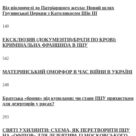
Від віолончелі до Патріаршого жезла: Новий шлях
Грузинської Церкви з Католикосом Шіо III
140
ЕКСКЛЮЗИВ (ДОКУМЕНТИ)/БРАТИ ПО КРОВІ:
КРИМІНАЛЬНА ФРАНШИЗА В ПЦУ
542
МАТЕРИНСЬКИЙ ОМОРФОР В ЧАС ВІЙНИ В УКРАЇНІ
248
Братська «броня» під куполами: чи стане ПЦУ прихистком
для дезертирів у рясах?
293
СВЯТІ УХИЛЯНТИ: СХЕМА, ЯК ПЕРЕТВОРИТИ ПЦУ
НА «ОФШОР» ДЛЯ ДЕЗЕРТИРА ІЗ МОСКОВСЬКОГО