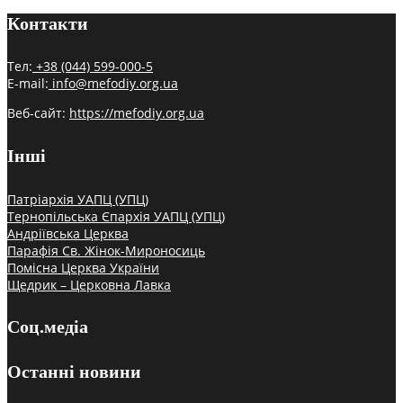
Контакти
Тел:
+38 (044) 599-000-5
E-mail:
info@mefodiy.org.ua
Веб-сайт:
https://mefodiy.org.ua
Інші
Патріархія УАПЦ (УПЦ)
Тернопільська Єпархія УАПЦ (УПЦ)
Андріївська Церква
Парафія Св. Жінок-Мироносиць
Помісна Церква України
Щедрик – Церковна Лавка
Соц.медіа
Останні новини