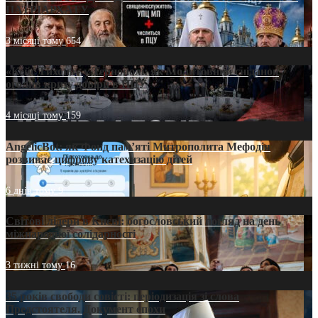
ПАТРІАРХАТУ
3 місяці тому
654
«Кейс Тихона» у Тернополі: як Молитовний сніданок
оголив кризу довіри в ПЦУ
4 місяці тому
159
AngelicBot: як Фонд пам’яті Митрополита Мефодія
розвиває цифрову катехизацію дітей
6 днів тому
9
Світові лідери в Києві: богословський погляд на день
міжнародної солідарності
3 тижні тому
16
35 років свободи совісті: періодизація зі слова
Предстоятеля. Документ епохи