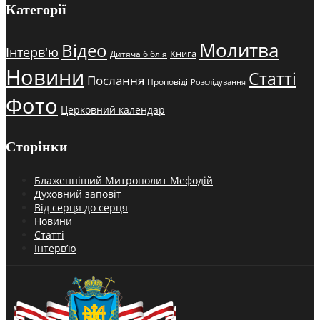
Категорії
Молитва
Відео
Інтерв'ю
Книга
Дитяча біблія
Новини
Статті
Послання
Проповіді
Розслідування
Фото
Церковний календар
Сторінки
Блаженніший Митрополит Мефодій
Духовний заповіт
Від серця до серця
Новини
Статті
Інтерв’ю