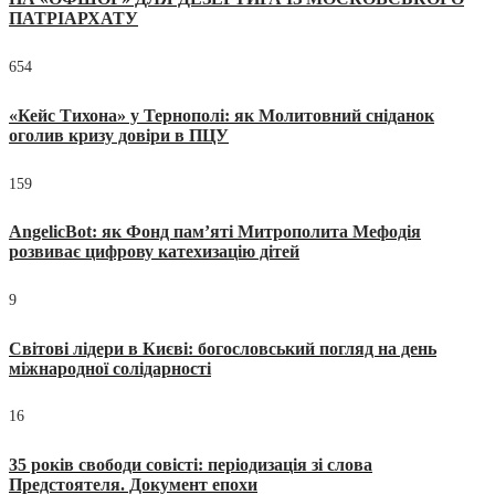
ПАТРІАРХАТУ
654
«Кейс Тихона» у Тернополі: як Молитовний сніданок
оголив кризу довіри в ПЦУ
159
AngelicBot: як Фонд пам’яті Митрополита Мефодія
розвиває цифрову катехизацію дітей
9
Світові лідери в Києві: богословський погляд на день
міжнародної солідарності
16
35 років свободи совісті: періодизація зі слова
Предстоятеля. Документ епохи