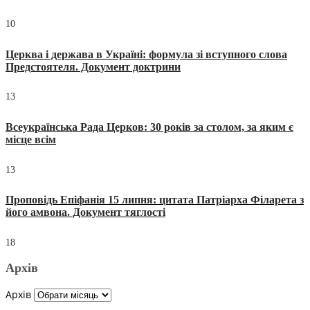
10
Церква і держава в Україні: формула зі вступного слова
Предстоятеля. Документ доктрини
13
Всеукраїнська Рада Церков: 30 років за столом, за яким є
місце всім
13
Проповідь Епіфанія 15 липня: цитата Патріарха Філарета з
його амвона. Документ тяглості
18
Архів
Архів