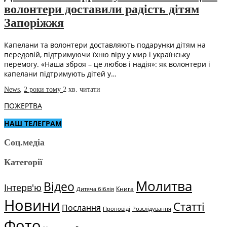
волонтери доставили радість дітям
Запоріжжя
Капелани та волонтери доставляють подарунки дітям на
передовій, підтримуючи їхню віру у мир і українську
перемогу. «Наша зброя – це любов і надія»: як волонтери і
капелани підтримують дітей у…
News
,
2 роки тому
2 хв.
читати
ПОЖЕРТВА
НАШ ТЕЛЕГРАМ
Соц.медіа
Категорії
Молитва
Відео
Інтерв'ю
Книга
Дитяча біблія
Новини
Статті
Послання
Проповіді
Розслідування
Фото