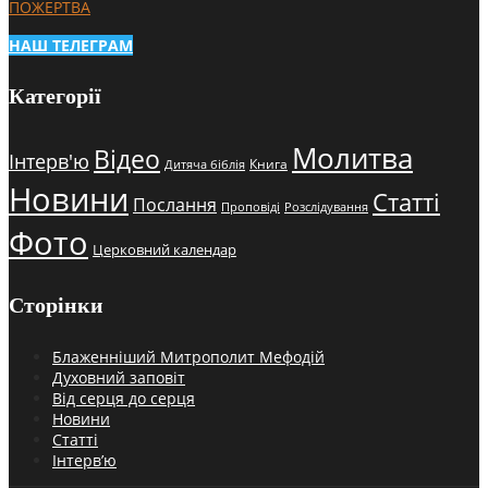
ПОЖЕРТВА
НАШ ТЕЛЕГРАМ
Категорії
Молитва
Відео
Інтерв'ю
Книга
Дитяча біблія
Новини
Статті
Послання
Проповіді
Розслідування
Фото
Церковний календар
Сторінки
Блаженніший Митрополит Мефодій
Духовний заповіт
Від серця до серця
Новини
Статті
Інтерв’ю