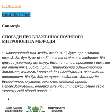
ПОЖЕРТВА
НАШ ТЕЛЕГРАМ
Соц.медіа
СПОГАДИ ПРО БЛАЖЕННОСПОЧИЛОГО
МИТРОПОЛИТА МЕФОДІЯ
“…Блаженніший мав якийсь особливий, дуже пронизливий
погляд. Він був дуже різнобічною та освіченою людиною. Він
цінував українську культуру, багато читав, працював і вимагав
від оточення відданої праці. Природжений адміністратор,
дипломат, вчитель і приклад для наслідування, непохитний
авторитет. Він був дійсно щирою людиною, здатним до
беззавітного служіння, виключно відданий правді.
Непередбачуваний, владика умів любити безкорисливо свою
Україну і свій рідний народ…”.