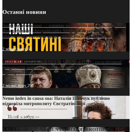
Останні новини
Захистити святині — означає захистити пам’ять людства:
Фонд пам’яті Митрополита Мефодія підтримує
міжнародну петицію щодо участі Росії в ЮНЕСКО
2 місяці тому
60
ПРИСМАК «РУССЬКОГО МІРА» в ПЦУ: ексклюзивні
документи, вирок і російський слід у Тернопільсько-
Бучацькій єпархії
2 місяці тому
298
Nemo iudex in causa sua: Наталія Шевчук публічно
відповіла митрополиту Євстратію Зорі
3 місяці тому
214
EXCLUSIVE (DOCUMENTS)/BLOOD BROTHERS: THE