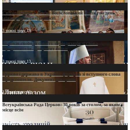
7 днів тому
12
Світові лідери в Києві: богословський погляд на день
міжнародної солідарності
3 тижні тому
19
35 років свободи совісті: періодизація зі слова
Предстоятеля. Документ епохи
3 тижні тому
13
Церква і держава в Україні: формула зі вступного слова
Предстоятеля. Документ доктрини
3 тижні тому
16
Всеукраїнська Рада Церков: 30 років за столом, за яким є
місце всім
3 тижні тому
14