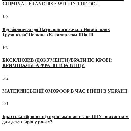
CRIMINAL FRANCHISE WITHIN THE OCU
129
Від віолончелі до Патріаршого жезла: Новий шлях
Грузинської Церкви з Католикосом Шіо III
140
ЕКСКЛЮЗИВ (ДОКУМЕНТИ)/БРАТИ ПО КРОВІ:
КРИМІНАЛЬНА ФРАНШИЗА В ПЦУ
542
МАТЕРИНСЬКИЙ ОМОРФОР В ЧАС ВІЙНИ В УКРАЇНІ
251
Братська «броня» під куполами: чи стане ПЦУ прихистком
для дезертирів у рясах?