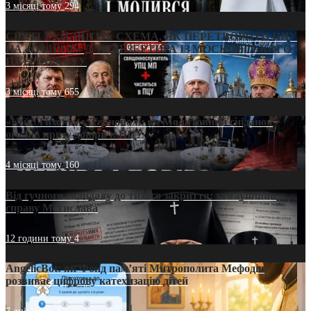
3 місяці тому
294
СВЯТІ УХИЛЯНТИ: СХЕМА, ЯК ПЕРЕТВОРИТИ ПЦУ
НА «ОФШОР» ДЛЯ ДЕЗЕРТИРА ІЗ МОСКОВСЬКОГО
ПАТРІАРХАТУ
3 місяці тому
655
«Кейс Тихона» у Тернополі: як Молитовний сніданок
оголив кризу довіри в ПЦУ
4 місяці тому
160
Від гучного скандалу до тихого закриття: хто зупинив
справу Мстислава
12 години тому
4
AngelicBot: як Фонд пам’яті Митрополита Мефодія
розвиває цифрову катехизацію дітей