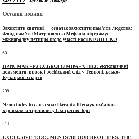
Церковний календар
Останні новини
Захистити святині — означає захистити пам’ять людства:
Фонд пам’яті Митрополита Мефодія підтримує
міжнародну петицію щодо участі Росії в ЮНЕСКО
60
ПРИСМАК «РУССЬКОГО МІРА» в ПЦУ: ексклюзивні
документи, вирок і російський слід у Тернопільсько-
Бучацькій єпархії
298
Nemo iudex in causa sua: Наталія Шевчук публічно
відповіла митрополиту Євстратію Зорі
214
EXCLUSIVE (DOCUMENTS)/BLOOD BROTHERS: THE