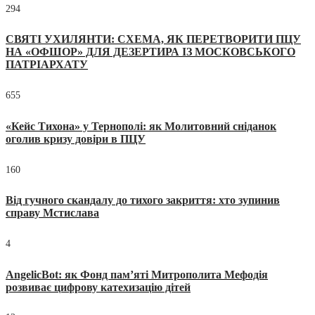
294
СВЯТІ УХИЛЯНТИ: СХЕМА, ЯК ПЕРЕТВОРИТИ ПЦУ
НА «ОФШОР» ДЛЯ ДЕЗЕРТИРА ІЗ МОСКОВСЬКОГО
ПАТРІАРХАТУ
655
«Кейс Тихона» у Тернополі: як Молитовний сніданок
оголив кризу довіри в ПЦУ
160
Від гучного скандалу до тихого закриття: хто зупинив
справу Мстислава
4
AngelicBot: як Фонд пам’яті Митрополита Мефодія
розвиває цифрову катехизацію дітей