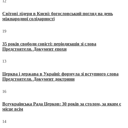
12
Світові лідери в Києві: богословський погляд на день
міжнародної солідарності
19
35 років свободи совісті: періодизація зі слова
Предстоятеля. Документ епохи
13
Церква і держава в Україні: формула зі вступного слова
Предстоятеля. Документ доктрини
16
Всеукраїнська Рада Церков: 30 років за столом, за яким є
місце всім
14