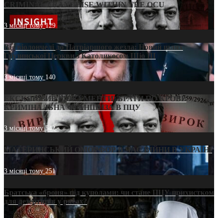
CRIMINAL FRANCHISE WITHIN THE OCU
3 місяці тому
129
Від віолончелі до Патріаршого жезла: Новий шлях
Грузинської Церкви з Католикосом Шіо III
3 місяці тому
140
ЕКСКЛЮЗИВ (ДОКУМЕНТИ)/БРАТИ ПО КРОВІ:
КРИМІНАЛЬНА ФРАНШИЗА В ПЦУ
3 місяці тому
542
МАТЕРИНСЬКИЙ ОМОРФОР В ЧАС ВІЙНИ В УКРАЇНІ
3 місяці тому
251
Братська «броня» під куполами: чи стане ПЦУ прихистком
для дезертирів у рясах?