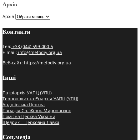
Архів
Архів
Контакти
Тел:
+38 (044) 599-000-5
E-mail:
info@mefodiy.org.ua
Веб-сайт:
https://mefodiy.org.ua
Інші
Патріархія УАПЦ (УПЦ)
Тернопільська Єпархія УАПЦ (УПЦ)
Андріївська Церква
Парафія Св. Жінок-Мироносиць
Помісна Церква України
Щедрик – Церковна Лавка
Соц.медіа