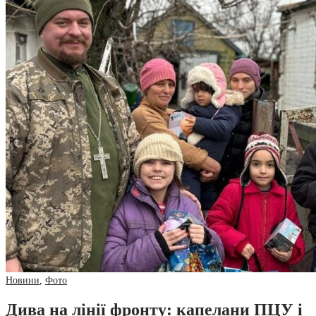
Новини
,
Фото
Дива на лінії фронту: капелани ПЦУ і