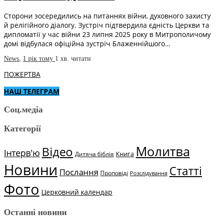
Сторони зосередились на питаннях війни, духовного захисту
й релігійного діалогу. Зустріч підтвердила єдність Церкви та
дипломатії у час війни 23 липня 2025 року в Митрополичому
домі відбулася офіційна зустріч Блаженнійшого…
News
,
1 рік тому
1 хв.
читати
ПОЖЕРТВА
НАШ ТЕЛЕГРАМ
Соц.медіа
Категорії
Молитва
Відео
Інтерв'ю
Книга
Дитяча біблія
Новини
Статті
Послання
Проповіді
Розслідування
Фото
Церковний календар
Останні новини