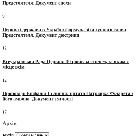
Предстоятеля. Документ епохи
9
Церква і держава в Україні: формула зі вступного слова
Предстоятеля. Документ доктрини
12
Всеукраїнська Рада Церков: 30 років за столом, за яким є
місце всім
12
Проповідь Епіфанія 15 липня: цитата Патріарха Філарета з
його амвона. Документ тяглості
17
Архів
Архів