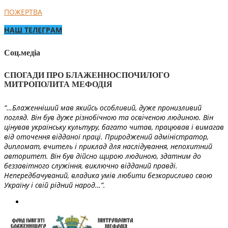
ПОЖЕРТВА
НАШ ТЕЛЕГРАМ
Соц.медіа
СПОГАДИ ПРО БЛАЖЕННОСПОЧИЛОГО
МИТРОПОЛИТА МЕФОДІЯ
“…Блаженніший мав якийсь особливий, дуже пронизливий
погляд. Він був дуже різнобічною та освіченою людиною. Він
цінував українську культуру, багато читав, працював і вимагав
від оточення відданої праці. Природжений адміністратор,
дипломат, вчитель і приклад для наслідування, непохитний
авторитет. Він був дійсно щирою людиною, здатним до
беззавітного служіння, виключно відданий правді.
Непередбачуваний, владика умів любити безкорисливо свою
Україну і свій рідний народ…”.