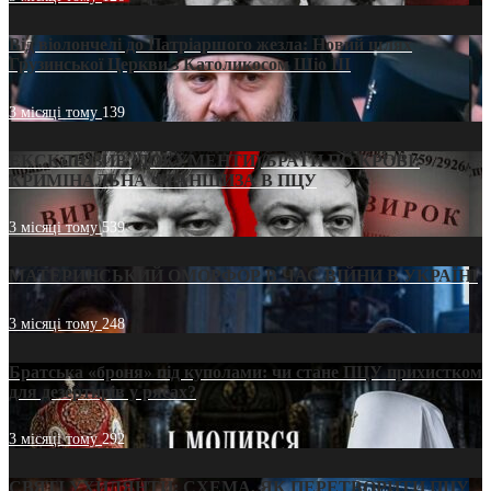
Від віолончелі до Патріаршого жезла: Новий шлях
Грузинської Церкви з Католикосом Шіо III
3 місяці тому
139
ЕКСКЛЮЗИВ (ДОКУМЕНТИ)/БРАТИ ПО КРОВІ:
КРИМІНАЛЬНА ФРАНШИЗА В ПЦУ
3 місяці тому
539
МАТЕРИНСЬКИЙ ОМОРФОР В ЧАС ВІЙНИ В УКРАЇНІ
3 місяці тому
248
Братська «броня» під куполами: чи стане ПЦУ прихистком
для дезертирів у рясах?
3 місяці тому
292
СВЯТІ УХИЛЯНТИ: СХЕМА, ЯК ПЕРЕТВОРИТИ ПЦУ