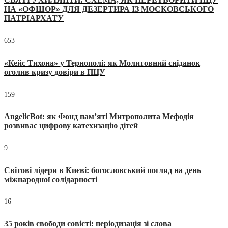
НА «ОФШОР» ДЛЯ ДЕЗЕРТИРА ІЗ МОСКОВСЬКОГО
ПАТРІАРХАТУ
653
«Кейс Тихона» у Тернополі: як Молитовний сніданок
оголив кризу довіри в ПЦУ
159
AngelicBot: як Фонд пам’яті Митрополита Мефодія
розвиває цифрову катехизацію дітей
9
Світові лідери в Києві: богословський погляд на день
міжнародної солідарності
16
35 років свободи совісті: періодизація зі слова