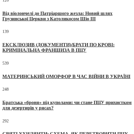
126
Від віолончелі до Патріаршого жезла: Новий шлях
Грузинської Церкви з Католикосом Шіо III
139
ЕКСКЛЮЗИВ (ДОКУМЕНТИ)/БРАТИ ПО КРОВІ:
КРИМІНАЛЬНА ФРАНШИЗА В ПЦУ
539
МАТЕРИНСЬКИЙ ОМОРФОР В ЧАС ВІЙНИ В УКРАЇНІ
248
Братська «броня» під куполами: чи стане ПЦУ прихистком
для дезертирів у рясах?
292
СВЯТІ УХИЛЯНТИ: СХЕМА, ЯК ПЕРЕТВОРИТИ ПЦУ