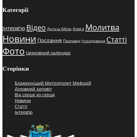
Категорії
Молитва
Відео
Інтерв'ю
Книга
Дитяча біблія
Новини
Статті
Послання
Проповіді
Розслідування
Фото
Церковний календар
Сторінки
Блаженніший Митрополит Мефодій
Духовний заповіт
Від серця до серця
Новини
Статті
Інтерв’ю