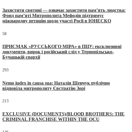
Захистити святині — означає захистити пам’ять людства:
Фонд пам’яті Митрополита Мефодія підтримує
міжнародну петицію щодо участі Росії в ЮНЕСКО
58
ПРИСМАК «РУССЬКОГО МІРА» в ПЦУ: ексклюзивні
документи, вирок і російський слід у Тернопільсько-
Бучацькій єпархії
293
Nemo iudex in causa sua: Наталія Шевчук публічно
відповіла митрополиту Євстратію Зорі
213
EXCLUSIVE (DOCUMENTS)/BLOOD BROTHERS: THE
CRIMINAL FRANCHISE WITHIN THE OCU