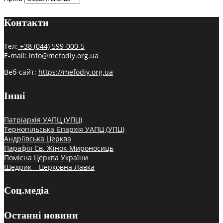
Контакти
Тел:
+38 (044) 599-000-5
E-mail:
info@mefodiy.org.ua
Веб-сайт:
https://mefodiy.org.ua
Інші
Патріархія УАПЦ (УПЦ)
Тернопільська Єпархія УАПЦ (УПЦ)
Андріївська Церква
Парафія Св. Жінок-Мироносиць
Помісна Церква України
Щедрик – Церковна Лавка
Соц.медіа
Останні новини