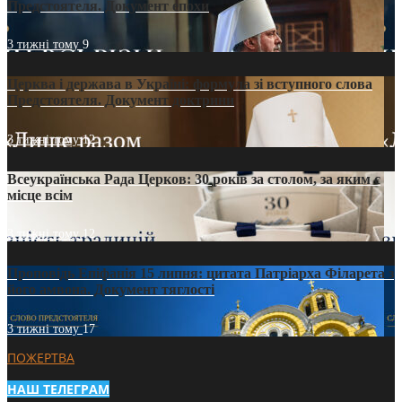
Предстоятеля. Документ епохи
3 тижні тому
9
Церква і держава в Україні: формула зі вступного слова
Предстоятеля. Документ доктрини
3 тижні тому
12
Всеукраїнська Рада Церков: 30 років за столом, за яким є
місце всім
3 тижні тому
12
Проповідь Епіфанія 15 липня: цитата Патріарха Філарета з
його амвона. Документ тяглості
3 тижні тому
17
ПОЖЕРТВА
НАШ ТЕЛЕГРАМ