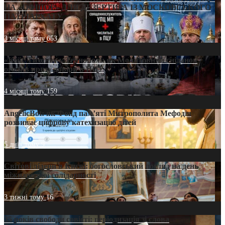
НА «ОФШОР» ДЛЯ ДЕЗЕРТИРА ІЗ МОСКОВСЬКОГО
ПАТРІАРХАТУ
3 місяці тому
653
«Кейс Тихона» у Тернополі: як Молитовний сніданок
оголив кризу довіри в ПЦУ
4 місяці тому
159
AngelicBot: як Фонд пам’яті Митрополита Мефодія
розвиває цифрову катехизацію дітей
5 днів тому
9
Світові лідери в Києві: богословський погляд на день
міжнародної солідарності
3 тижні тому
16
35 років свободи совісті: періодизація зі слова