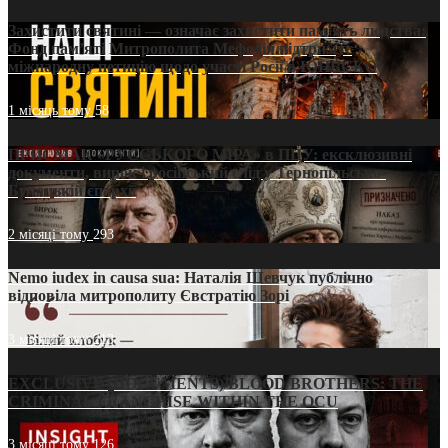
Захистити святині — означає захистити пам’ять людства:
Фонд пам’яті Митрополита Мефодія підтримує
міжнародну петицію щодо участі Росії в ЮНЕСКО
1 місяць тому
58
ПРИСМАК «РУССЬКОГО МІРА» в ПЦУ: ексклюзивні
документи, вирок і російський слід у Тернопільсько-
Бучацькій єпархії
2 місяці тому
293
Nemo iudex in causa sua: Наталія Шевчук публічно
відповіла митрополиту Євстратію Зорі
3 місяці тому
213
EXCLUSIVE (DOCUMENTS)/BLOOD BROTHERS: THE
CRIMINAL FRANCHISE WITHIN THE OCU
3 місяці тому
126