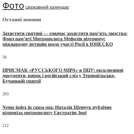
Фото
Церковний календар
Останні новини
Захистити святині — означає захистити пам’ять людства:
Фонд пам’яті Митрополита Мефодія підтримує
міжнародну петицію щодо участі Росії в ЮНЕСКО
58
ПРИСМАК «РУССЬКОГО МІРА» в ПЦУ: ексклюзивні
документи, вирок і російський слід у Тернопільсько-
Бучацькій єпархії
293
Nemo iudex in causa sua: Наталія Шевчук публічно
відповіла митрополиту Євстратію Зорі
212