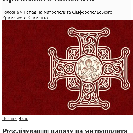
Головна
>
напад на митрополита Сімферопольського і
Кримського Климента
Новини
,
Фото
Розслідування нападу на митрополита