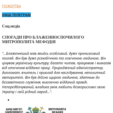
ПОЖЕРТВА
НАШ ТЕЛЕГРАМ
Соц.медіа
СПОГАДИ ПРО БЛАЖЕННОСПОЧИЛОГО
МИТРОПОЛИТА МЕФОДІЯ
“…Блаженніший мав якийсь особливий, дуже пронизливий
погляд. Він був дуже різнобічною та освіченою людиною. Він
цінував українську культуру, багато читав, працював і вимагав
від оточення відданої праці. Природжений адміністратор,
дипломат, вчитель і приклад для наслідування, непохитний
авторитет. Він був дійсно щирою людиною, здатним до
беззавітного служіння, виключно відданий правді.
Непередбачуваний, владика умів любити безкорисливо свою
Україну і свій рідний народ…”.