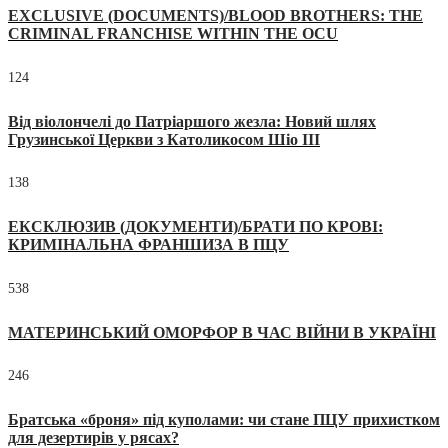
EXCLUSIVE (DOCUMENTS)/BLOOD BROTHERS: THE
CRIMINAL FRANCHISE WITHIN THE OCU
124
Від віолончелі до Патріаршого жезла: Новий шлях
Грузинської Церкви з Католикосом Шіо III
138
ЕКСКЛЮЗИВ (ДОКУМЕНТИ)/БРАТИ ПО КРОВІ:
КРИМІНАЛЬНА ФРАНШИЗА В ПЦУ
538
МАТЕРИНСЬКИЙ ОМОРФОР В ЧАС ВІЙНИ В УКРАЇНІ
246
Братська «броня» під куполами: чи стане ПЦУ прихистком
для дезертирів у рясах?