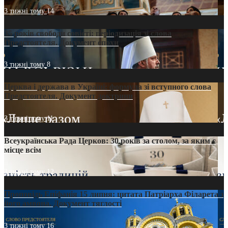
3 тижні тому
14
35 років свободи совісті: періодизація зі слова
Предстоятеля. Документ епохи
3 тижні тому
8
Церква і держава в Україні: формула зі вступного слова
Предстоятеля. Документ доктрини
3 тижні тому
11
Всеукраїнська Рада Церков: 30 років за столом, за яким є
місце всім
3 тижні тому
12
Проповідь Епіфанія 15 липня: цитата Патріарха Філарета з
його амвона. Документ тяглості
3 тижні тому
16