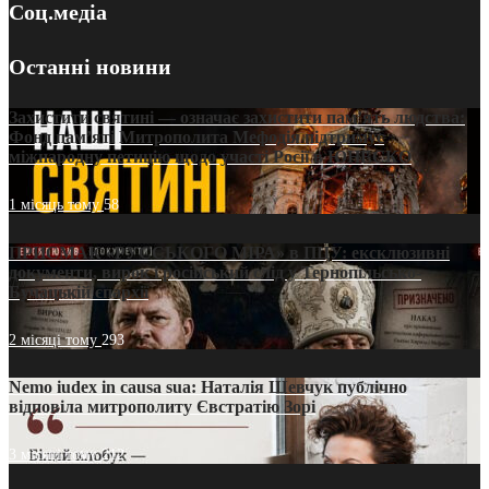
Соц.медіа
Останні новини
Захистити святині — означає захистити пам’ять людства:
Фонд пам’яті Митрополита Мефодія підтримує
міжнародну петицію щодо участі Росії в ЮНЕСКО
1 місяць тому
58
ПРИСМАК «РУССЬКОГО МІРА» в ПЦУ: ексклюзивні
документи, вирок і російський слід у Тернопільсько-
Бучацькій єпархії
2 місяці тому
293
Nemo iudex in causa sua: Наталія Шевчук публічно
відповіла митрополиту Євстратію Зорі
3 місяці тому
212