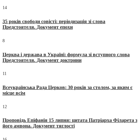
14
35 років свободи совісті: періодизація зі слова
Предстоятеля. Документ епохи
8
Церква і держава в Україні: формула зі вступного слова
Предстоятеля. Документ доктрини
11
Всеукраїнська Рада Церков: 30 років за столом, за яким є
місце всім
12
Проповідь Епіфанія 15 липня: цитата Патріарха Філарета з
його амвона. Документ тяглості
16