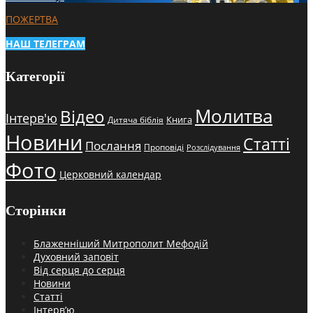
ПОЖЕРТВА
НАШ ТЕЛЕГРАМ
Категорії
Молитва
Відео
Інтерв'ю
Книга
Дитяча біблія
Новини
Статті
Послання
Проповіді
Розслідування
Фото
Церковний календар
Сторінки
Блаженніший Митрополит Мефодій
Духовний заповіт
Від серця до серця
Новини
Статті
Інтерв’ю