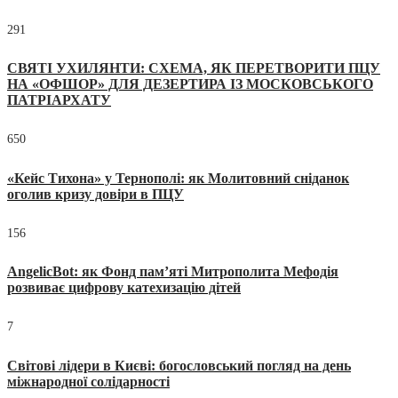
291
СВЯТІ УХИЛЯНТИ: СХЕМА, ЯК ПЕРЕТВОРИТИ ПЦУ
НА «ОФШОР» ДЛЯ ДЕЗЕРТИРА ІЗ МОСКОВСЬКОГО
ПАТРІАРХАТУ
650
«Кейс Тихона» у Тернополі: як Молитовний сніданок
оголив кризу довіри в ПЦУ
156
AngelicBot: як Фонд пам’яті Митрополита Мефодія
розвиває цифрову катехизацію дітей
7
Світові лідери в Києві: богословський погляд на день
міжнародної солідарності