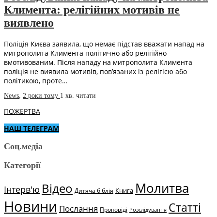
Климента: релігійних мотивів не
виявлено
Поліція Києва заявила, що немає підстав вважати напад на
митрополита Климента політично або релігійно
вмотивованим. Після нападу на митрополита Климента
поліція не виявила мотивів, пов’язаних із релігією або
політикою, проте…
News
,
2 роки тому
1 хв.
читати
ПОЖЕРТВА
НАШ ТЕЛЕГРАМ
Соц.медіа
Категорії
Молитва
Відео
Інтерв'ю
Книга
Дитяча біблія
Новини
Статті
Послання
Проповіді
Розслідування