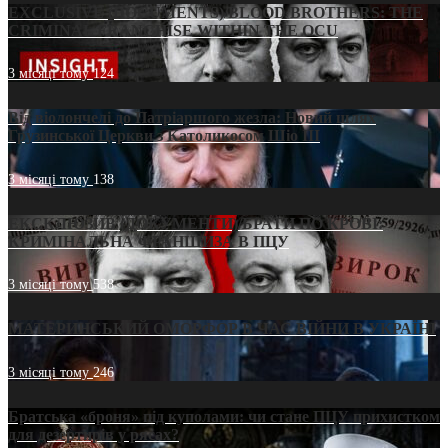
EXCLUSIVE (DOCUMENTS)/BLOOD BROTHERS: THE
CRIMINAL FRANCHISE WITHIN THE OCU
3 місяці тому
124
Від віолончелі до Патріаршого жезла: Новий шлях
Грузинської Церкви з Католикосом Шіо III
3 місяці тому
138
ЕКСКЛЮЗИВ (ДОКУМЕНТИ)/БРАТИ ПО КРОВІ:
КРИМІНАЛЬНА ФРАНШИЗА В ПЦУ
3 місяці тому
538
МАТЕРИНСЬКИЙ ОМОРФОР В ЧАС ВІЙНИ В УКРАЇНІ
3 місяці тому
246
Братська «броня» під куполами: чи стане ПЦУ прихистком
для дезертирів у рясах?