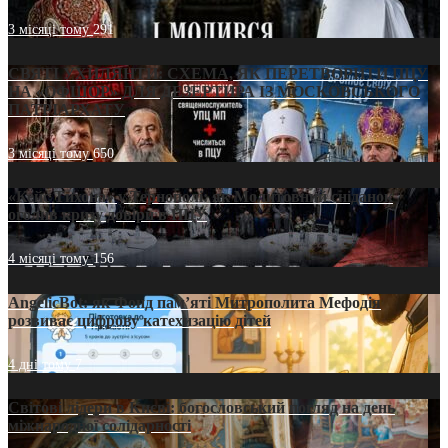
3 місяці тому
291
СВЯТІ УХИЛЯНТИ: СХЕМА, ЯК ПЕРЕТВОРИТИ ПЦУ
НА «ОФШОР» ДЛЯ ДЕЗЕРТИРА ІЗ МОСКОВСЬКОГО
ПАТРІАРХАТУ
3 місяці тому
650
«Кейс Тихона» у Тернополі: як Молитовний сніданок
оголив кризу довіри в ПЦУ
4 місяці тому
156
AngelicBot: як Фонд пам’яті Митрополита Мефодія
розвиває цифрову катехизацію дітей
4 дні тому
7
Світові лідери в Києві: богословський погляд на день
міжнародної солідарності