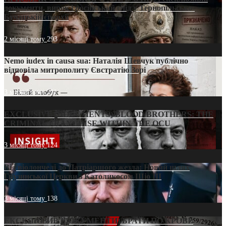
документи, вирок і російський слід у Тернопільсько-
Бучацькій єпархії
2 місяці тому
293
Nemo iudex in causa sua: Наталія Шевчук публічно
відповіла митрополиту Євстратію Зорі
3 місяці тому
211
EXCLUSIVE (DOCUMENTS)/BLOOD BROTHERS: THE
CRIMINAL FRANCHISE WITHIN THE OCU
3 місяці тому
124
Від віолончелі до Патріаршого жезла: Новий шлях
Грузинської Церкви з Католикосом Шіо III
3 місяці тому
138
ЕКСКЛЮЗИВ (ДОКУМЕНТИ)/БРАТИ ПО КРОВІ: