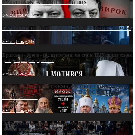
КРИМІНАЛЬНА ФРАНШИЗА В ПЦУ
3 місяці тому
538
МАТЕРИНСЬКИЙ ОМОРФОР В ЧАС ВІЙНИ В УКРАЇНІ
3 місяці тому
246
Братська «броня» під куполами: чи стане ПЦУ прихистком
для дезертирів у рясах?
3 місяці тому
291
СВЯТІ УХИЛЯНТИ: СХЕМА, ЯК ПЕРЕТВОРИТИ ПЦУ
НА «ОФШОР» ДЛЯ ДЕЗЕРТИРА ІЗ МОСКОВСЬКОГО
ПАТРІАРХАТУ
3 місяці тому
650
«Кейс Тихона» у Тернополі: як Молитовний сніданок
оголив кризу довіри в ПЦУ