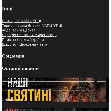
Інші
Патріархія УАПЦ (УПЦ)
Тернопільська Єпархія УАПЦ (УПЦ)
Андріївська Церква
Парафія Св. Жінок-Мироносиць
Помісна Церква України
Щедрик – Церковна Лавка
Соц.медіа
Останні новини
Захистити святині — означає захистити пам’ять людства:
Фонд пам’яті Митрополита Мефодія підтримує
міжнародну петицію щодо участі Росії в ЮНЕСКО
1 місяць тому
57
ПРИСМАК «РУССЬКОГО МІРА» в ПЦУ: ексклюзивні