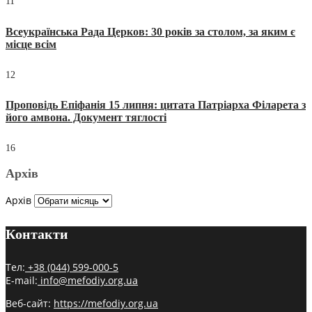
11
Всеукраїнська Рада Церков: 30 років за столом, за яким є
місце всім
12
Проповідь Епіфанія 15 липня: цитата Патріарха Філарета з
його амвона. Документ тяглості
16
Архів
Архів
Контакти
Тел:
+38 (044) 599-000-5
E-mail:
info@mefodiy.org.ua
Веб-сайт:
https://mefodiy.org.ua