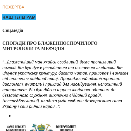
ПОЖЕРТВА
НАШ ТЕЛЕГРАМ
Соц.медіа
СПОГАДИ ПРО БЛАЖЕННОСПОЧИЛОГО
МИТРОПОЛИТА МЕФОДІЯ
“…Блаженніший мав якийсь особливий, дуже пронизливий
погляд. Він був дуже різнобічною та освіченою людиною. Він
цінував українську культуру, багато читав, працював і вимагав
від оточення відданої праці. Природжений адміністратор,
дипломат, вчитель і приклад для наслідування, непохитний
авторитет. Він був дійсно щирою людиною, здатним до
беззавітного служіння, виключно відданий правді.
Непередбачуваний, владика умів любити безкорисливо свою
Україну і свій рідний народ…”.