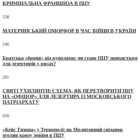
КРИМІНАЛЬНА ФРАНШИЗА В ПЦУ
538
МАТЕРИНСЬКИЙ ОМОРФОР В ЧАС ВІЙНИ В УКРАЇНІ
246
Братська «броня» під куполами: чи стане ПЦУ прихистком
для дезертирів у рясах?
291
СВЯТІ УХИЛЯНТИ: СХЕМА, ЯК ПЕРЕТВОРИТИ ПЦУ
НА «ОФШОР» ДЛЯ ДЕЗЕРТИРА ІЗ МОСКОВСЬКОГО
ПАТРІАРХАТУ
650
«Кейс Тихона» у Тернополі: як Молитовний сніданок
оголив кризу довіри в ПЦУ