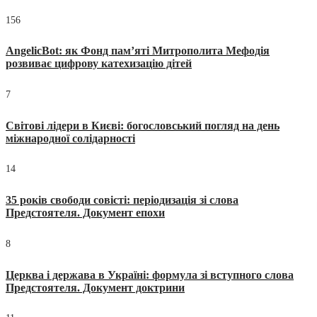
156
AngelicBot: як Фонд пам’яті Митрополита Мефодія
розвиває цифрову катехизацію дітей
7
Світові лідери в Києві: богословський погляд на день
міжнародної солідарності
14
35 років свободи совісті: періодизація зі слова
Предстоятеля. Документ епохи
8
Церква і держава в Україні: формула зі вступного слова
Предстоятеля. Документ доктрини