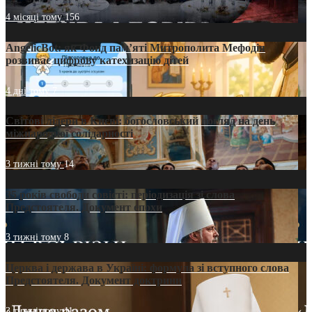
4 місяці тому
156
AngelicBot: як Фонд пам’яті Митрополита Мефодія
розвиває цифрову катехизацію дітей
4 дні тому
7
Світові лідери в Києві: богословський погляд на день
міжнародної солідарності
3 тижні тому
14
35 років свободи совісті: періодизація зі слова
Предстоятеля. Документ епохи
3 тижні тому
8
Церква і держава в Україні: формула зі вступного слова
Предстоятеля. Документ доктрини
3 тижні тому
11