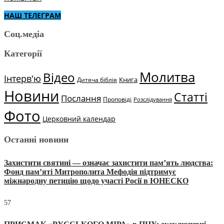
НАШ ТЕЛЕГРАМ
Соц.медіа
Категорії
Молитва
Відео
Інтерв'ю
Книга
Дитяча біблія
Новини
Статті
Послання
Проповіді
Розслідування
Фото
Церковний календар
Останні новини
Захистити святині — означає захистити пам’ять людства:
Фонд пам’яті Митрополита Мефодія підтримує
міжнародну петицію щодо участі Росії в ЮНЕСКО
57