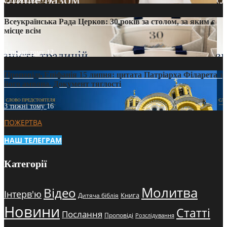
Всеукраїнська Рада Церков: 30 років за столом, за яким є
місце всім
3 тижні тому
12
Проповідь Епіфанія 15 липня: цитата Патріарха Філарета з
його амвона. Документ тяглості
3 тижні тому
16
ПОЖЕРТВА
НАШ ТЕЛЕГРАМ
Категорії
Молитва
Відео
Інтерв'ю
Книга
Дитяча біблія
Новини
Статті
Послання
Проповіді
Розслідування