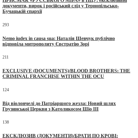
ПРИСМАК «РУССЬКОГО МІРА» в ПЦУ: ексклюзивні
документи, вирок і російський слід у Тернопільсько-
Бучацькій єпархії
293
Nemo iudex in causa sua: Наталія Шевчук публічно
відповіла митрополиту Євстратію Зорі
211
EXCLUSIVE (DOCUMENTS)/BLOOD BROTHERS: THE
CRIMINAL FRANCHISE WITHIN THE OCU
124
Від віолончелі до Патріаршого жезла: Новий шлях
Грузинської Церкви з Католикосом Шіо III
138
ЕКСКЛЮЗИВ (ДОКУМЕНТИ)/БРАТИ ПО КРОВІ: