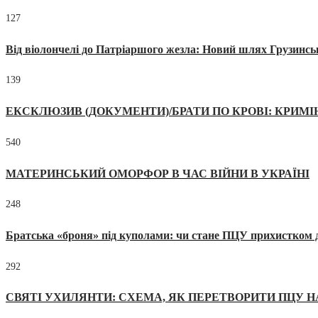
127
Від віолончелі до Патріаршого жезла: Новий шлях Грузинсь
139
ЕКСКЛЮЗИВ (ДОКУМЕНТИ)/БРАТИ ПО КРОВІ: КРИМ
540
МАТЕРИНСЬКИЙ ОМОРФОР В ЧАС ВІЙНИ В УКРАЇНІ
248
Братська «броня» під куполами: чи стане ПЦУ прихистком д
292
СВЯТІ УХИЛЯНТИ: СХЕМА, ЯК ПЕРЕТВОРИТИ ПЦУ Н