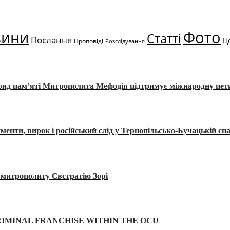
вини
Фото
Статті
Послання
Ц
Проповіді
Розслідування
Фонд пам’яті Митрополита Мефодія підтримує міжнародну пе
, вирок і російський слід у Тернопільсько-Бучацькій єпа
а митрополиту Євстратію Зорі
IMINAL FRANCHISE WITHIN THE OCU