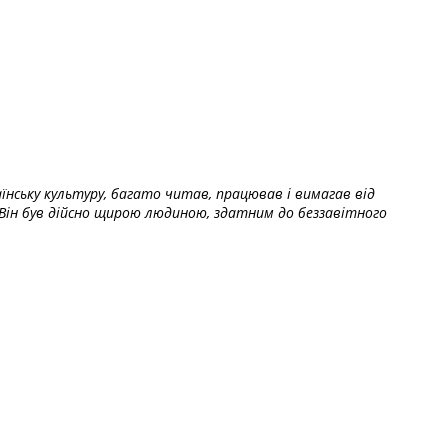
їнську культуру, багато читав, працював і вимагав від
Він був дійсно щирою людиною, здатним до беззавітного