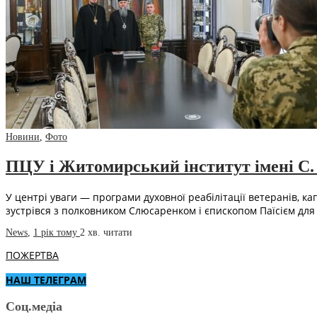
Новини
,
Фото
ПЦУ і Житомирський інститут імені С. 
У центрі уваги — програми духовної реабілітації ветеранів, 
зустрівся з полковником Слюсаренком і єпископом Паїсієм для
News
,
1 рік тому
2 хв.
читати
ПОЖЕРТВА
НАШ ТЕЛЕГРАМ
Соц.медіа