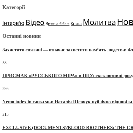
Категорії
Но
Молитва
Відео
Інтерв'ю
Книга
Дитяча біблія
Останні новини
Захистити святині — означає захистити пам’ять людства: 
58
ПРИСМАК «РУССЬКОГО МІРА» в ПЦУ: ексклюзивні документи
295
Nemo iudex in causa sua: Наталія Шевчук публічно відповіл
213
EXCLUSIVE (DOCUMENTS)/BLOOD BROTHERS: THE CR