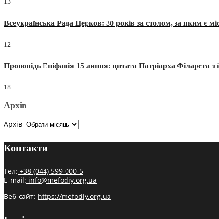
13
Всеукраїнська Рада Церков: 30 років за столом, за яким є мі
12
Проповідь Епіфанія 15 липня: цитата Патріарха Філарета з 
18
Архів
Архів
Контакти
Тел:
+38 (044) 599-000-5
E-mail:
info@mefodiy.org.ua
Веб-сайт:
https://mefodiy.org.ua