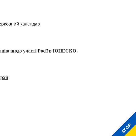
ерковний календар
тицію щодо участі Росії в ЮНЕСКО
рхії
STOP