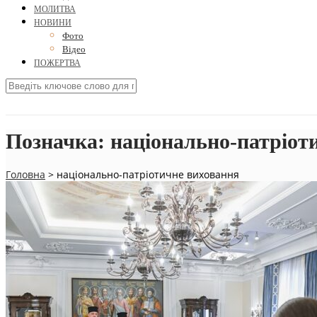
МОЛИТВА
НОВИНИ
Фото
Відео
ПОЖЕРТВА
Позначка:
національно-патріот
Головна
>
національно-патріотичне виховання