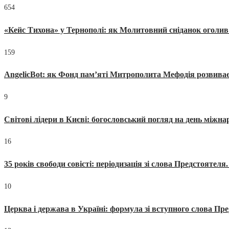
654
«Кейс Тихона» у Тернополі: як Молитовний сніданок оголив
159
AngelicBot: як Фонд пам’яті Митрополита Мефодія розвиває
9
Світові лідери в Києві: богословський погляд на день міжнар
16
35 років свободи совісті: періодизація зі слова Предстоятел
10
Церква і держава в Україні: формула зі вступного слова П