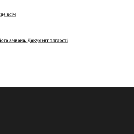
сце всім
його амвона. Документ тяглості