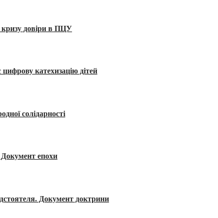
 кризу довіри в ПЦУ
 цифрову катехизацію дітей
одної солідарності
я. Документ епохи
редстоятеля. Документ доктрини