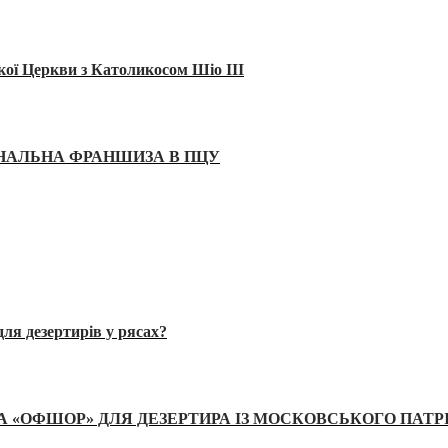
кої Церкви з Католикосом Шіо III
ІНАЛЬНА ФРАНШИЗА В ПЦУ
ля дезертирів у рясах?
А «ОФШОР» ДЛЯ ДЕЗЕРТИРА ІЗ МОСКОВСЬКОГО ПАТР