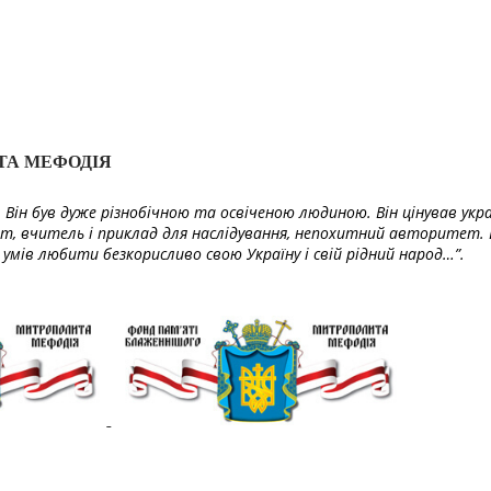
ТА МЕФОДІЯ
Він був дуже різнобічною та освіченою людиною. Він цінував укра
т, вчитель і приклад для наслідування, непохитний авторитет. 
умів любити безкорисливо свою Україну і свій рідний народ…”.