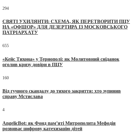
294
СВЯТІ УХИЛЯНТИ: СХЕМА, ЯК ПЕРЕТВОРИТИ ПЦУ
НА «ОФШОР» ДЛЯ ДЕЗЕРТИРА ІЗ МОСКОВСЬКОГО
ПАТРІАРХАТУ
655
«Кейс Тихона» у Тернополі: як Молитовний сніданок
оголив кризу довіри в ПЦУ
160
Від гучного скандалу до тихого закриття: хто зупинив
справу Мстислава
4
AngelicBot: як Фонд пам’яті Митрополита Мефодія
розвиває цифрову катехизацію дітей