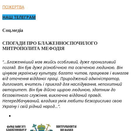
ПОЖЕРТВА
НАШ ТЕЛЕГРАМ
Соц.медіа
СПОГАДИ ПРО БЛАЖЕННОСПОЧИЛОГО
МИТРОПОЛИТА МЕФОДІЯ
“…Блаженніший мав якийсь особливий, дуже пронизливий
погляд. Він був дуже різнобічною та освіченою людиною. Він
цінував українську культуру, багато читав, працював і вимагав
від оточення відданої праці. Природжений адміністратор,
дипломат, вчитель і приклад для наслідування, непохитний
авторитет. Він був дійсно щирою людиною, здатним до
беззавітного служіння, виключно відданий правді.
Непередбачуваний, владика умів любити безкорисливо свою
Україну і свій рідний народ…”.