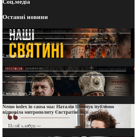
Соц.медіа
Останні новини
Захистити святині — означає захистити пам’ять людства:
Фонд пам’яті Митрополита Мефодія підтримує
міжнародну петицію щодо участі Росії в ЮНЕСКО
2 місяці тому
61
ПРИСМАК «РУССЬКОГО МІРА» в ПЦУ: ексклюзивні
документи, вирок і російський слід у Тернопільсько-
Бучацькій єпархії
2 місяці тому
298
Nemo iudex in causa sua: Наталія Шевчук публічно
відповіла митрополиту Євстратію Зорі
3 місяці тому
214