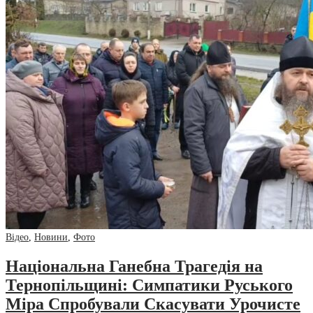
Відео
,
Новини
,
Фото
Національна Ганебна Трагедія на
Тернопільщині: Симпатики Руського
Міра Спробували Скасувати Урочисте