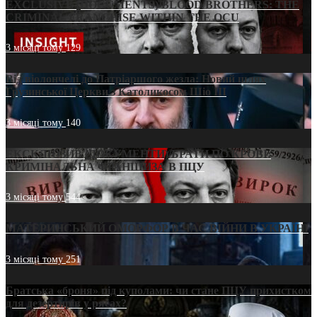
EXCLUSIVE (DOCUMENTS)/BLOOD BROTHERS: THE
CRIMINAL FRANCHISE WITHIN THE OCU
3 місяці тому
129
Від віолончелі до Патріаршого жезла: Новий шлях
Грузинської Церкви з Католикосом Шіо III
3 місяці тому
140
ЕКСКЛЮЗИВ (ДОКУМЕНТИ)/БРАТИ ПО КРОВІ:
КРИМІНАЛЬНА ФРАНШИЗА В ПЦУ
3 місяці тому
544
МАТЕРИНСЬКИЙ ОМОРФОР В ЧАС ВІЙНИ В УКРАЇНІ
3 місяці тому
251
Братська «броня» під куполами: чи стане ПЦУ прихистком
для дезертирів у рясах?