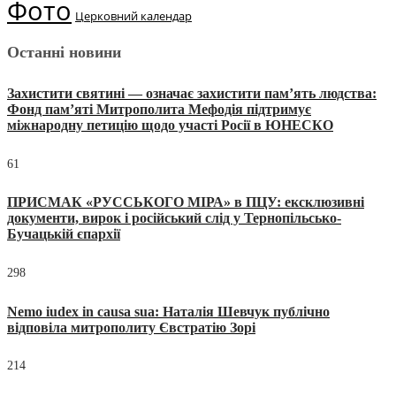
Фото
Церковний календар
Останні новини
Захистити святині — означає захистити пам’ять людства:
Фонд пам’яті Митрополита Мефодія підтримує
міжнародну петицію щодо участі Росії в ЮНЕСКО
61
ПРИСМАК «РУССЬКОГО МІРА» в ПЦУ: ексклюзивні
документи, вирок і російський слід у Тернопільсько-
Бучацькій єпархії
298
Nemo iudex in causa sua: Наталія Шевчук публічно
відповіла митрополиту Євстратію Зорі
214