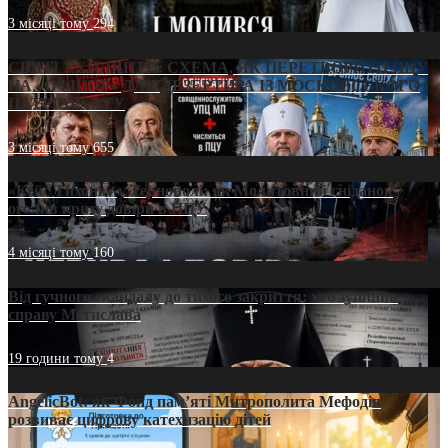
3 місяці тому
294
СВЯТІ УХИЛЯНТИ: СХЕМА, ЯК ПЕРЕТВОРИТИ ПЦУ
НА «ОФШОР» ДЛЯ ДЕЗЕРТИРА ІЗ МОСКОВСЬКОГО
ПАТРІАРХАТУ
3 місяці тому
655
«Кейс Тихона» у Тернополі: як Молитовний сніданок
оголив кризу довіри в ПЦУ
4 місяці тому
160
Від гучного скандалу до тихого закриття: хто зупинив
справу Мстислава
19 години тому
4
AngelicBot: як Фонд пам’яті Митрополита Мефодія
розвиває цифрову катехизацію дітей