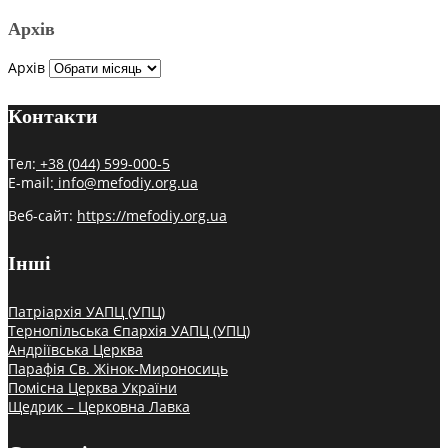
Архів
Архів
Контакти
Тел:
+38 (044) 599-000-5
E-mail:
info@mefodiy.org.ua
Веб-сайт:
https://mefodiy.org.ua
Інші
Патріархія УАПЦ (УПЦ)
Тернопільська Єпархія УАПЦ (УПЦ)
Андріївська Церква
Парафія Св. Жінок-Мироносиць
Помісна Церква України
Щедрик – Церковна Лавка