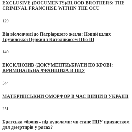
EXCLUSIVE (DOCUMENTS)/BLOOD BROTHERS: THE
CRIMINAL FRANCHISE WITHIN THE OCU
129
Від віолончелі до Патріаршого жезла: Новий шлях
Грузинської Церкви з Католикосом Шіо III
140
ЕКСКЛЮЗИВ (ДОКУМЕНТИ)/БРАТИ ПО КРОВІ:
КРИМІНАЛЬНА ФРАНШИЗА В ПЦУ
544
МАТЕРИНСЬКИЙ ОМОРФОР В ЧАС ВІЙНИ В УКРАЇНІ
251
Братська «броня» під куполами: чи стане ПЦУ прихистком
для дезертирів у рясах?