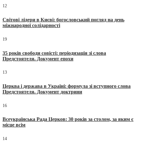
12
Світові лідери в Києві: богословський погляд на день
міжнародної солідарності
19
35 років свободи совісті: періодизація зі слова
Предстоятеля. Документ епохи
13
Церква і держава в Україні: формула зі вступного слова
Предстоятеля. Документ доктрини
16
Всеукраїнська Рада Церков: 30 років за столом, за яким є
місце всім
14