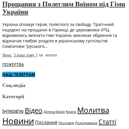
Прощання з Полеглим Воїном під Гімн
України
Україна оплакує героя, полеглого за свободу. Трагічний
інцидент на прощанні в Горинці, де церковники УПЦ
відмовились визнати гімн України, викликає обурення та
відзначає глибокі розділи в українському суспільстві.
Симпатики “руського…
News
,
3 роки тому
2 хв.
читати
ПОЖЕРТВА
НАШ ТЕЛЕГРАМ
Соц.медіа
Категорії
Молитва
Відео
Інтерв'ю
Книга
Дитяча біблія
Новини
Статті
Послання
Проповіді
Розслідування