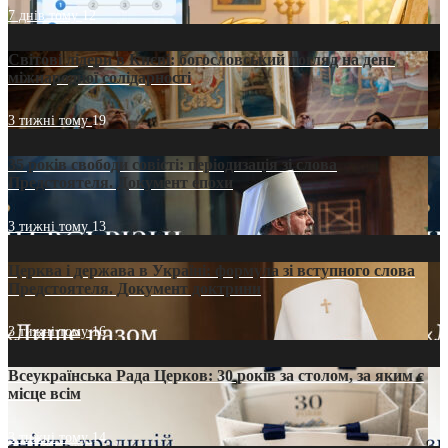
7 днів тому
12
Світові лідери в Києві: богословський погляд на день
міжнародної солідарності
3 тижні тому
19
35 років свободи совісті: періодизація зі слова
Предстоятеля. Документ епохи
3 тижні тому
13
Церква і держава в Україні: формула зі вступного слова
Предстоятеля. Документ доктрини
3 тижні тому
16
Всеукраїнська Рада Церков: 30 років за столом, за яким є
місце всім
3 тижні тому
14