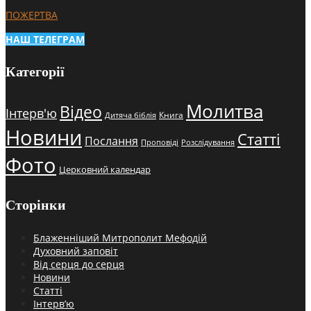
ПОЖЕРТВА
НАШ ТЕЛЕГРАМ
Категорії
Молитва
Відео
Інтерв'ю
Книга
Дитяча біблія
Новини
Статті
Послання
Проповіді
Розслідування
Фото
Церковний календар
Сторінки
Блаженніший Митрополит Мефодій
Духовний заповіт
Від серця до серця
Новини
Статті
Інтерв’ю