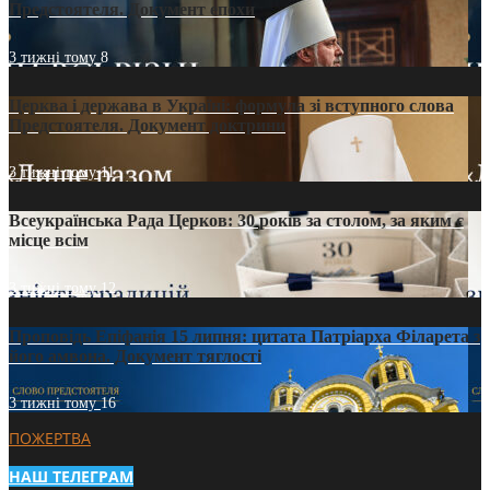
Предстоятеля. Документ епохи
3 тижні тому
8
Церква і держава в Україні: формула зі вступного слова
Предстоятеля. Документ доктрини
3 тижні тому
11
Всеукраїнська Рада Церков: 30 років за столом, за яким є
місце всім
3 тижні тому
12
Проповідь Епіфанія 15 липня: цитата Патріарха Філарета з
його амвона. Документ тяглості
3 тижні тому
16
ПОЖЕРТВА
НАШ ТЕЛЕГРАМ