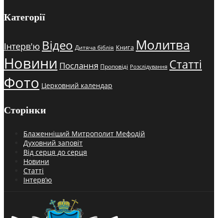
Категорії
Молитва
Відео
Інтерв'ю
Книга
Дитяча біблія
Новини
Статті
Послання
Проповіді
Розслідування
Фото
Церковний календар
Сторінки
Блаженніший Митрополит Мефодій
Духовний заповіт
Від серця до серця
Новини
Статті
Інтерв’ю