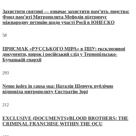
Захистити святині — означає захистити пам’ять людства:
Фонд пам’яті Митрополита Мефодія підтримує
міжнародну петицію щодо участі Росії в ЮНЕСКО
58
ПРИСМАК «РУССЬКОГО МІРА» в ПЦУ: ексклюзивні
документи, вирок і російський слід у Тернопільсько-
Бучацькій єпархії
293
Nemo iudex in causa sua: Наталія Шевчук публічно
відповіла митрополиту Євстратію Зорі
212
EXCLUSIVE (DOCUMENTS)/BLOOD BROTHERS: THE
CRIMINAL FRANCHISE WITHIN THE OCU