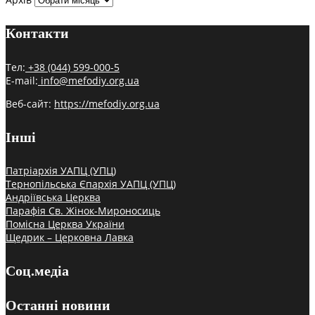
Контакти
Тел:
+38 (044) 599-000-5
E-mail:
info@mefodiy.org.ua
Веб-сайт:
https://mefodiy.org.ua
Інші
Патріархія УАПЦ (УПЦ)
Тернопільська Єпархія УАПЦ (УПЦ)
Андріївська Церква
Парафія Св. Жінок-Мироносиць
Помісна Церква України
Щедрик – Церковна Лавка
Соц.медіа
Останні новини