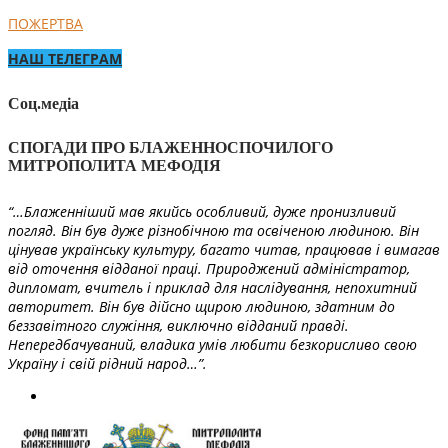
ПОЖЕРТВА
НАШ ТЕЛЕГРАМ
Соц.медіа
СПОГАДИ ПРО БЛАЖЕННОСПОЧИЛОГО
МИТРОПОЛИТА МЕФОДІЯ
“…Блаженніший мав якийсь особливий, дуже пронизливий
погляд. Він був дуже різнобічною та освіченою людиною. Він
цінував українську культуру, багато читав, працював і вимагав
від оточення відданої праці. Природжений адміністратор,
дипломат, вчитель і приклад для наслідування, непохитний
авторитет. Він був дійсно щирою людиною, здатним до
беззавітного служіння, виключно відданий правді.
Непередбачуваний, владика умів любити безкорисливо свою
Україну і свій рідний народ…”.