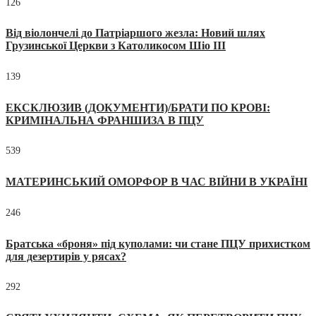
126
Від віолончелі до Патріаршого жезла: Новий шлях
Грузинської Церкви з Католикосом Шіо III
139
ЕКСКЛЮЗИВ (ДОКУМЕНТИ)/БРАТИ ПО КРОВІ:
КРИМІНАЛЬНА ФРАНШИЗА В ПЦУ
539
МАТЕРИНСЬКИЙ ОМОРФОР В ЧАС ВІЙНИ В УКРАЇНІ
246
Братська «броня» під куполами: чи стане ПЦУ прихистком
для дезертирів у рясах?
292