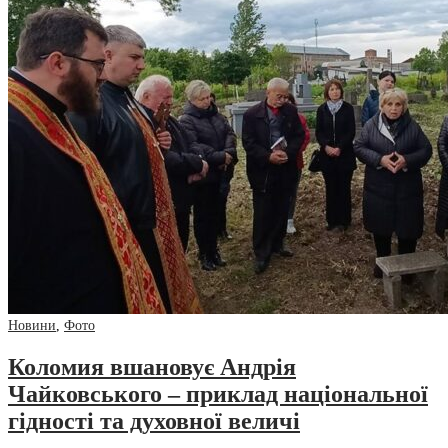
Новини
,
Фото
Коломия вшановує Андрія
Чайковського – приклад національної
гідності та духовної величі