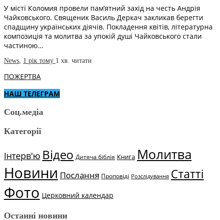
У місті Коломия провели пам’ятний захід на честь Андрія
Чайковського. Священик Василь Деркач закликав берегти
спадщину українських діячів. Покладення квітів, літературна
композиція та молитва за упокій душі Чайковського стали
частиною…
News
,
1 рік тому
1 хв.
читати
ПОЖЕРТВА
НАШ ТЕЛЕГРАМ
Соц.медіа
Категорії
Молитва
Відео
Інтерв'ю
Книга
Дитяча біблія
Новини
Статті
Послання
Проповіді
Розслідування
Фото
Церковний календар
Останні новини