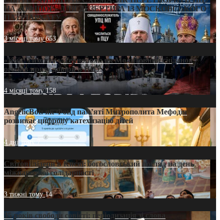
НА «ОФШОР» ДЛЯ ДЕЗЕРТИРА ІЗ МОСКОВСЬКОГО
ПАТРІАРХАТУ
3 місяці тому
653
«Кейс Тихона» у Тернополі: як Молитовний сніданок
оголив кризу довіри в ПЦУ
4 місяці тому
158
AngelicBot: як Фонд пам’яті Митрополита Мефодія
розвиває цифрову катехизацію дітей
4 дні тому
7
Світові лідери в Києві: богословський погляд на день
міжнародної солідарності
3 тижні тому
14
35 років свободи совісті: періодизація зі слова