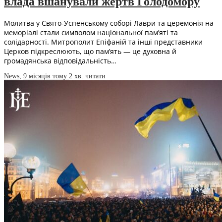
влада вшанували жертв Голодомору
Молитва у Свято-Успенському соборі Лаври та церемонія на
меморіалі стали символом національної пам’яті та
солідарності. Митрополит Епіфаній та інші представники
Церков підкреслюють, що пам’ять — це духовна й
громадянська відповідальність…
News
,
9 місяців тому
2 хв.
читати