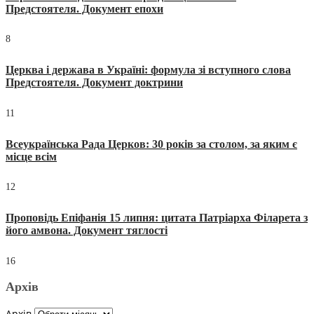
Предстоятеля. Документ епохи
8
Церква і держава в Україні: формула зі вступного слова
Предстоятеля. Документ доктрини
11
Всеукраїнська Рада Церков: 30 років за столом, за яким є
місце всім
12
Проповідь Епіфанія 15 липня: цитата Патріарха Філарета з
його амвона. Документ тяглості
16
Архів
Архів