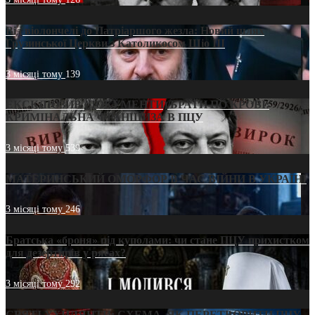
Від віолончелі до Патріаршого жезла: Новий шлях
Грузинської Церкви з Католикосом Шіо III
3 місяці тому
139
ЕКСКЛЮЗИВ (ДОКУМЕНТИ)/БРАТИ ПО КРОВІ:
КРИМІНАЛЬНА ФРАНШИЗА В ПЦУ
3 місяці тому
539
МАТЕРИНСЬКИЙ ОМОРФОР В ЧАС ВІЙНИ В УКРАЇНІ
3 місяці тому
246
Братська «броня» під куполами: чи стане ПЦУ прихистком
для дезертирів у рясах?
3 місяці тому
292
СВЯТІ УХИЛЯНТИ: СХЕМА, ЯК ПЕРЕТВОРИТИ ПЦУ