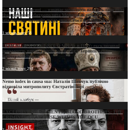
Захистити святині — означає захистити пам’ять людства:
Фонд пам’яті Митрополита Мефодія підтримує
міжнародну петицію щодо участі Росії в ЮНЕСКО
1 місяць тому
58
ПРИСМАК «РУССЬКОГО МІРА» в ПЦУ: ексклюзивні
документи, вирок і російський слід у Тернопільсько-
Бучацькій єпархії
2 місяці тому
293
Nemo iudex in causa sua: Наталія Шевчук публічно
відповіла митрополиту Євстратію Зорі
3 місяці тому
212
EXCLUSIVE (DOCUMENTS)/BLOOD BROTHERS: THE
CRIMINAL FRANCHISE WITHIN THE OCU
3 місяці тому
126