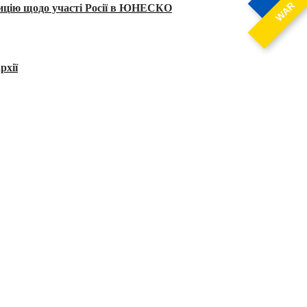
WAR
тицію щодо участі Росії в ЮНЕСКО
рхії