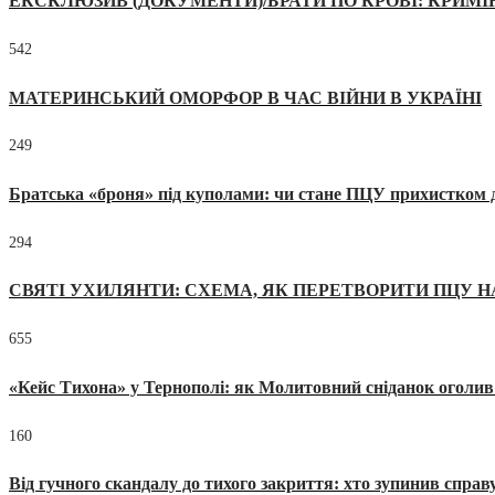
ЕКСКЛЮЗИВ (ДОКУМЕНТИ)/БРАТИ ПО КРОВІ: КРИМ
542
МАТЕРИНСЬКИЙ ОМОРФОР В ЧАС ВІЙНИ В УКРАЇНІ
249
Братська «броня» під куполами: чи стане ПЦУ прихистком д
294
СВЯТІ УХИЛЯНТИ: СХЕМА, ЯК ПЕРЕТВОРИТИ ПЦУ Н
655
«Кейс Тихона» у Тернополі: як Молитовний сніданок оголив
160
Від гучного скандалу до тихого закриття: хто зупинив спра