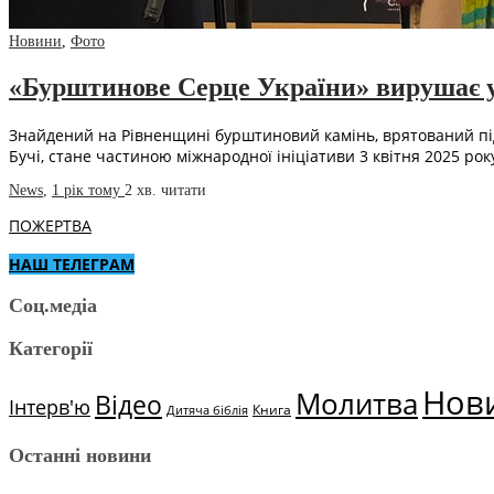
Новини
,
Фото
«Бурштинове Серце України» вирушає у 
Знайдений на Рівненщині бурштиновий камінь, врятований під 
Бучі, стане частиною міжнародної ініціативи 3 квітня 2025 рок
News
,
1 рік тому
2 хв.
читати
ПОЖЕРТВА
НАШ ТЕЛЕГРАМ
Соц.медіа
Категорії
Нов
Молитва
Відео
Інтерв'ю
Книга
Дитяча біблія
Останні новини