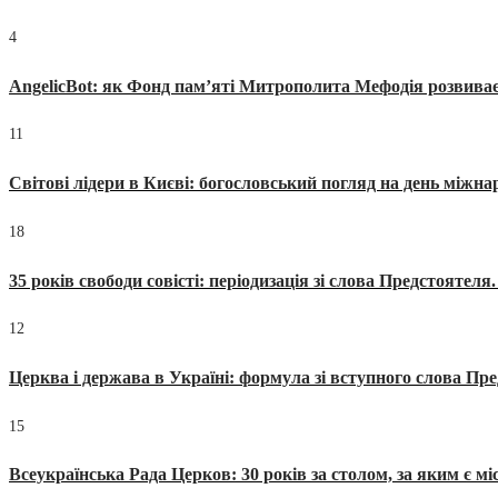
4
AngelicBot: як Фонд пам’яті Митрополита Мефодія розвиває
11
Світові лідери в Києві: богословський погляд на день міжнар
18
35 років свободи совісті: періодизація зі слова Предстоятел
12
Церква і держава в Україні: формула зі вступного слова П
15
Всеукраїнська Рада Церков: 30 років за столом, за яким є мі