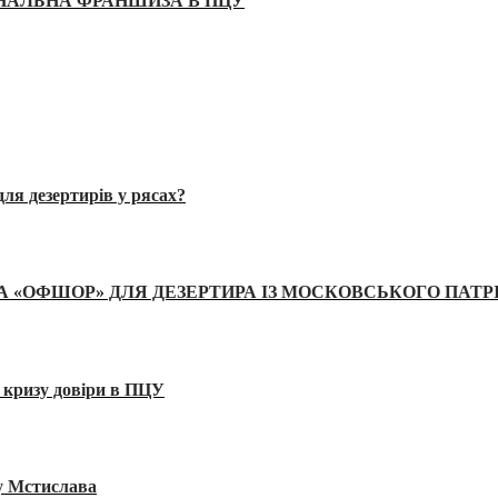
ІНАЛЬНА ФРАНШИЗА В ПЦУ
ля дезертирів у рясах?
А «ОФШОР» ДЛЯ ДЕЗЕРТИРА ІЗ МОСКОВСЬКОГО ПАТР
 кризу довіри в ПЦУ
ву Мстислава