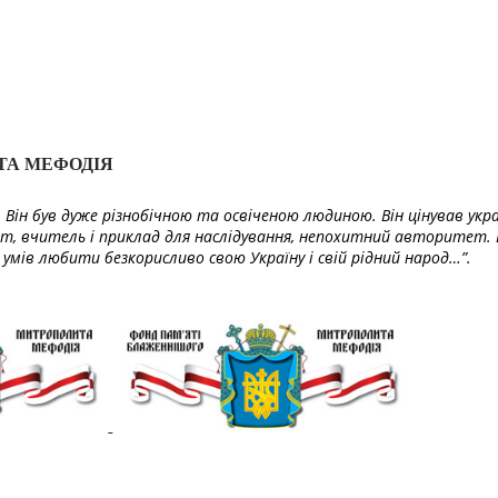
ТА МЕФОДІЯ
Він був дуже різнобічною та освіченою людиною. Він цінував укра
т, вчитель і приклад для наслідування, непохитний авторитет. 
умів любити безкорисливо свою Україну і свій рідний народ…”.