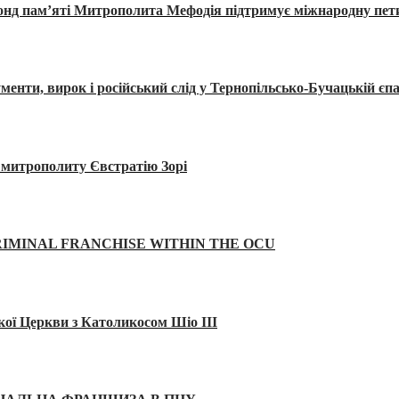
Фонд пам’яті Митрополита Мефодія підтримує міжнародну пе
, вирок і російський слід у Тернопільсько-Бучацькій єпа
а митрополиту Євстратію Зорі
IMINAL FRANCHISE WITHIN THE OCU
кої Церкви з Католикосом Шіо III