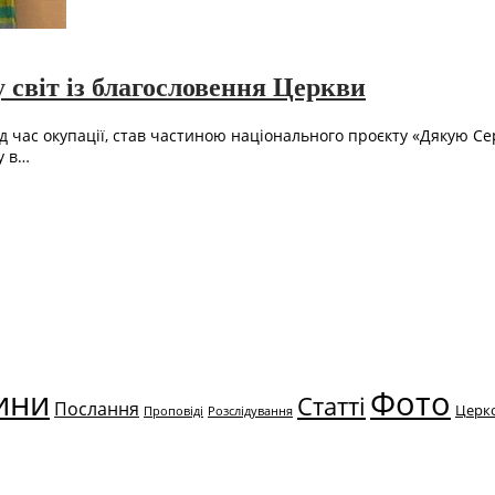
світ із благословення Церкви
час окупації, став частиною національного проєкту «Дякую Серц
у в…
ини
Фото
Статті
Послання
Церк
Проповіді
Розслідування