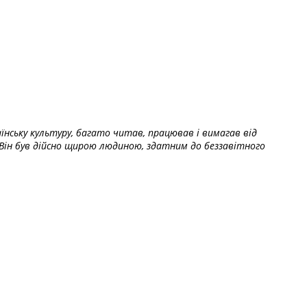
їнську культуру, багато читав, працював і вимагав від
Він був дійсно щирою людиною, здатним до беззавітного