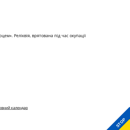
ем». Реліквія, врятована під час окупації
овний календар
STOP