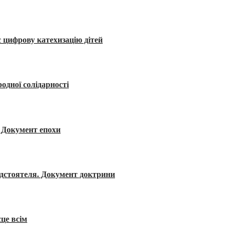
 цифрову катехизацію дітей
одної солідарності
я. Документ епохи
редстоятеля. Документ доктрини
сце всім