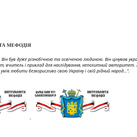
ТА МЕФОДІЯ
Він був дуже різнобічною та освіченою людиною. Він цінував укра
т, вчитель і приклад для наслідування, непохитний авторитет. 
умів любити безкорисливо свою Україну і свій рідний народ…”.