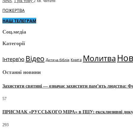
News
,
1 рік тому
2 хв.
читати
ПОЖЕРТВА
НАШ ТЕЛЕГРАМ
Соц.медіа
Категорії
Но
Молитва
Відео
Інтерв'ю
Книга
Дитяча біблія
Останні новини
Захистити святині — означає захистити пам’ять людства: 
57
ПРИСМАК «РУССЬКОГО МІРА» в ПЦУ: ексклюзивні документи
293