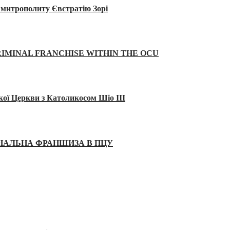
а митрополиту Євстратію Зорі
IMINAL FRANCHISE WITHIN THE OCU
кої Церкви з Католикосом Шіо III
ІНАЛЬНА ФРАНШИЗА В ПЦУ