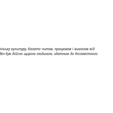
їнську культуру, багато читав, працював і вимагав від
Він був дійсно щирою людиною, здатним до беззавітного