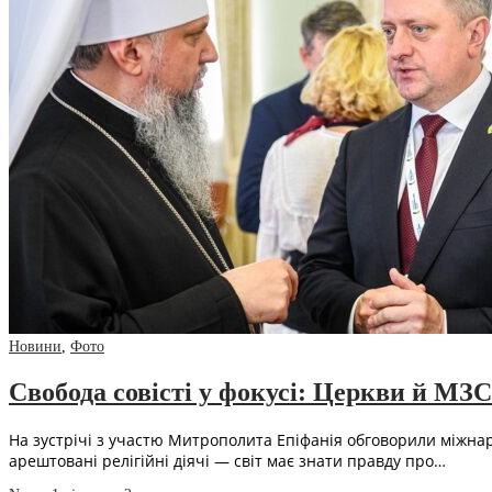
Новини
,
Фото
Свобода совісті у фокусі: Церкви й МЗ
На зустрічі з участю Митрополита Епіфанія обговорили міжнаро
арештовані релігійні діячі — світ має знати правду про…