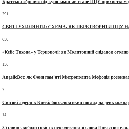
Братська «броня» під куполами: чи стане ПЦУ прихистком д
291
СВЯТІ УХИЛЯНТИ: СХЕМА, ЯК ПЕРЕТВОРИТИ ПЦУ Н
650
«Кейс Тихона» у Тернополі: як Молитовний сніданок оголив
156
AngelicBot: як Фонд пам’яті Митрополита Мефодія розвиває
7
Світові лідери в Києві: богословський погляд на день міжнар
14
35 років свободи совісті: періодизація зі слова Предстоятел