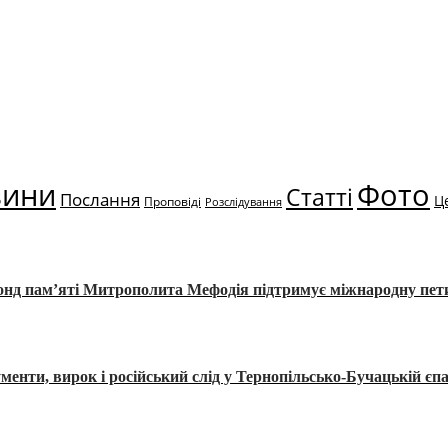
вини
Фото
Статті
Послання
Ц
Проповіді
Розслідування
Фонд пам’яті Митрополита Мефодія підтримує міжнародну пе
, вирок і російський слід у Тернопільсько-Бучацькій єпа