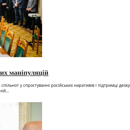
ких маніпуляцій
спільнот у спростуванні російських наративів і підтримці деоку
чній…