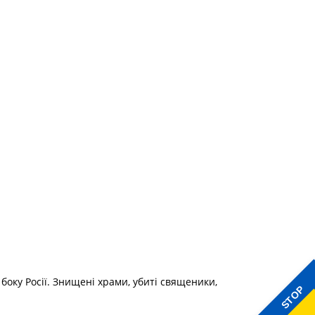
боку Росії. Знищені храми, убиті священики,
STOP