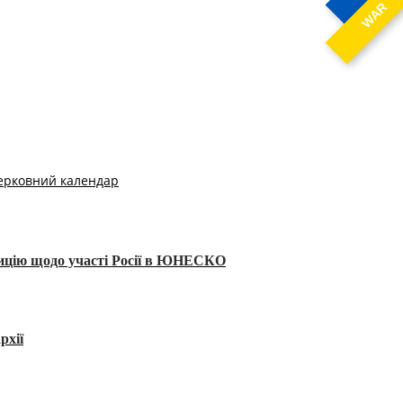
WAR
ерковний календар
тицію щодо участі Росії в ЮНЕСКО
рхії