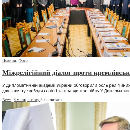
Новини
,
Фото
Міжрелігійний діалог проти кремлівсь
У Дипломатичній академії України обговорили роль релігійних 
для захисту свободи совісті та правди про війну У Дипломати
News
,
8 місяців тому
2 хв.
читати