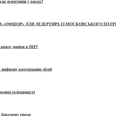
ля дезертирів у рясах?
А «ОФШОР» ДЛЯ ДЕЗЕРТИРА ІЗ МОСКОВСЬКОГО ПАТР
 кризу довіри в ПЦУ
 цифрову катехизацію дітей
одної солідарності
я. Документ епохи