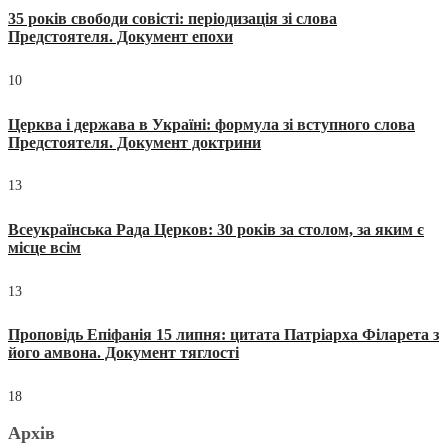
35 років свободи совісті: періодизація зі слова
Предстоятеля. Документ епохи
10
Церква і держава в Україні: формула зі вступного слова
Предстоятеля. Документ доктрини
13
Всеукраїнська Рада Церков: 30 років за столом, за яким є
місце всім
13
Проповідь Епіфанія 15 липня: цитата Патріарха Філарета з
його амвона. Документ тяглості
18
Архів