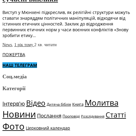
Виступ у Мюнхені підкреслив, як релігійні структури можуть
ставати знаряддям політичних маніпуляцій, відходячи від
істинних етичних цінностей. Заклик до відродження
первинних етичних норм у часи воєнних конфліктів «Знову
зробити етику…
News
,
1 рік тому
2 хв.
читати
ПОЖЕРТВА
НАШ ТЕЛЕГРАМ
Соц.медіа
Категорії
Молитва
Відео
Інтерв'ю
Книга
Дитяча біблія
Новини
Статті
Послання
Проповіді
Розслідування
Фото
Церковний календар