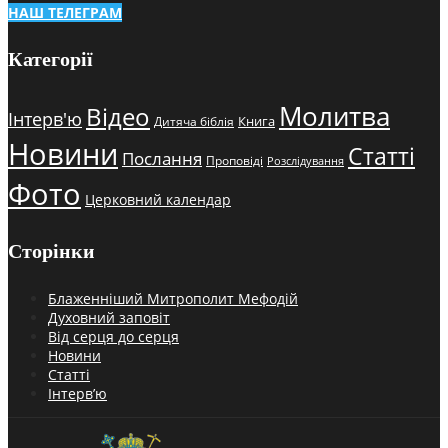
НАШ ТЕЛЕГРАМ
Категорії
Молитва
Відео
Інтерв'ю
Книга
Дитяча біблія
Новини
Статті
Послання
Проповіді
Розслідування
Фото
Церковний календар
Сторінки
Блаженніший Митрополит Мефодій
Духовний заповіт
Від серця до серця
Новини
Статті
Інтерв’ю