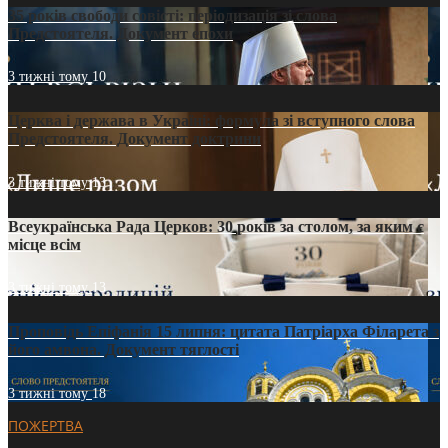
35 років свободи совісті: періодизація зі слова
Предстоятеля. Документ епохи
3 тижні тому
10
Церква і держава в Україні: формула зі вступного слова
Предстоятеля. Документ доктрини
3 тижні тому
13
Всеукраїнська Рада Церков: 30 років за столом, за яким є
місце всім
3 тижні тому
13
Проповідь Епіфанія 15 липня: цитата Патріарха Філарета з
його амвона. Документ тяглості
3 тижні тому
18
ПОЖЕРТВА