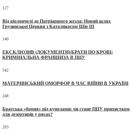
127
Від віолончелі до Патріаршого жезла: Новий шлях
Грузинської Церкви з Католикосом Шіо III
140
ЕКСКЛЮЗИВ (ДОКУМЕНТИ)/БРАТИ ПО КРОВІ:
КРИМІНАЛЬНА ФРАНШИЗА В ПЦУ
542
МАТЕРИНСЬКИЙ ОМОРФОР В ЧАС ВІЙНИ В УКРАЇНІ
248
Братська «броня» під куполами: чи стане ПЦУ прихистком
для дезертирів у рясах?
293