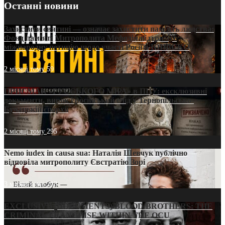
Останні новини
Захистити святині — означає захистити пам’ять людства:
Фонд пам’яті Митрополита Мефодія підтримує
міжнародну петицію щодо участі Росії в ЮНЕСКО
2 місяці тому
59
ПРИСМАК «РУССЬКОГО МІРА» в ПЦУ: ексклюзивні
документи, вирок і російський слід у Тернопільсько-
Бучацькій єпархії
2 місяці тому
295
Nemo iudex in causa sua: Наталія Шевчук публічно
відповіла митрополиту Євстратію Зорі
3 місяці тому
213
EXCLUSIVE (DOCUMENTS)/BLOOD BROTHERS: THE
CRIMINAL FRANCHISE WITHIN THE OCU