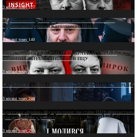
3 місяці тому
127
Від віолончелі до Патріаршого жезла: Новий шлях
Грузинської Церкви з Католикосом Шіо III
3 місяці тому
140
ЕКСКЛЮЗИВ (ДОКУМЕНТИ)/БРАТИ ПО КРОВІ:
КРИМІНАЛЬНА ФРАНШИЗА В ПЦУ
3 місяці тому
542
МАТЕРИНСЬКИЙ ОМОРФОР В ЧАС ВІЙНИ В УКРАЇНІ
3 місяці тому
248
Братська «броня» під куполами: чи стане ПЦУ прихистком
для дезертирів у рясах?
3 місяці тому
293