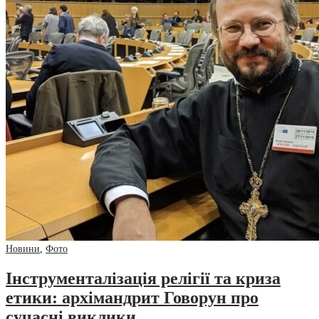
Новини
,
Фото
Інструменталізація релігії та криза
етики: архімандрит Говорун про
сучасні виклики