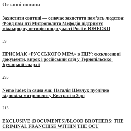
Останні новини
Захистити святині — означає захистити пам’ять людства:
Фонд пам’яті Митрополита Мефодія підтримує
міжнародну петицію щодо участі Росії в ЮНЕСКО
59
ПРИСМАК «РУССЬКОГО МІРА» в ПЦУ: ексклюзивні
документи, вирок і російський слід у Тернопільсько-
Бучацькій єпархії
295
Nemo iudex in causa sua: Наталія Шевчук публічно
відповіла митрополиту Євстратію Зорі
213
EXCLUSIVE (DOCUMENTS)/BLOOD BROTHERS: THE
CRIMINAL FRANCHISE WITHIN THE OCU