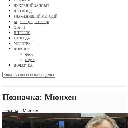
ГОЛОВНА
ДУХОВНИЙ ЗАПОВІТ
ПРО ФОНД
БЛАЖЕННІШИЙ МЕФОДІЙ
ВІД СЕРЦЯ ДО СЕРЦЯ
СТАТТІ
ІНТЕРВ’Ю
КАЛЕНДАР
МОЛИТВА
НОВИНИ
Фото
Відео
ПОЖЕРТВА
Позначка:
Мюнхен
Головна
>
Мюнхен