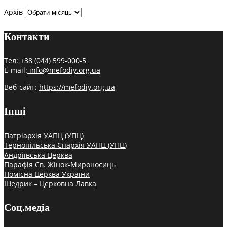
Архів
Контакти
Тел:
+38 (044) 599-000-5
E-mail:
info@mefodiy.org.ua
Веб-сайт:
https://mefodiy.org.ua
Інші
Патріархія УАПЦ (УПЦ)
Тернопільська Єпархія УАПЦ (УПЦ)
Андріївська Церква
Парафія Св. Жінок-Мироносиць
Помісна Церква України
Щедрик – Церковна Лавка
Соц.медіа