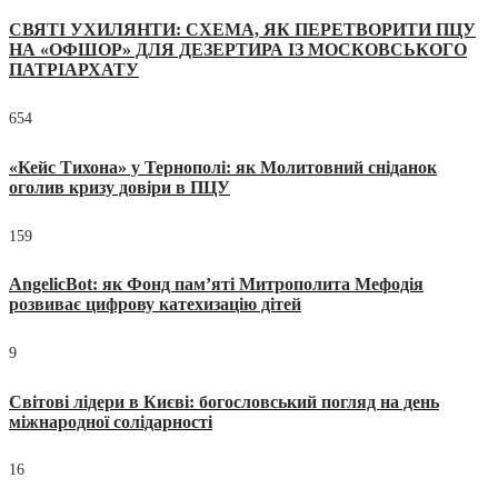
СВЯТІ УХИЛЯНТИ: СХЕМА, ЯК ПЕРЕТВОРИТИ ПЦУ
НА «ОФШОР» ДЛЯ ДЕЗЕРТИРА ІЗ МОСКОВСЬКОГО
ПАТРІАРХАТУ
654
«Кейс Тихона» у Тернополі: як Молитовний сніданок
оголив кризу довіри в ПЦУ
159
AngelicBot: як Фонд пам’яті Митрополита Мефодія
розвиває цифрову катехизацію дітей
9
Світові лідери в Києві: богословський погляд на день
міжнародної солідарності
16