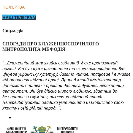
ПОЖЕРТВА
НАШ ТЕЛЕГРАМ
Соц.медіа
СПОГАДИ ПРО БЛАЖЕННОСПОЧИЛОГО
МИТРОПОЛИТА МЕФОДІЯ
“…Блаженніший мав якийсь особливий, дуже пронизливий
погляд. Він був дуже різнобічною та освіченою людиною. Він
цінував українську культуру, багато читав, працював і вимагав
від оточення відданої праці. Природжений адміністратор,
дипломат, вчитель і приклад для наслідування, непохитний
авторитет. Він був дійсно щирою людиною, здатним до
беззавітного служіння, виключно відданий правді.
Непередбачуваний, владика умів любити безкорисливо свою
Україну і свій рідний народ…”.