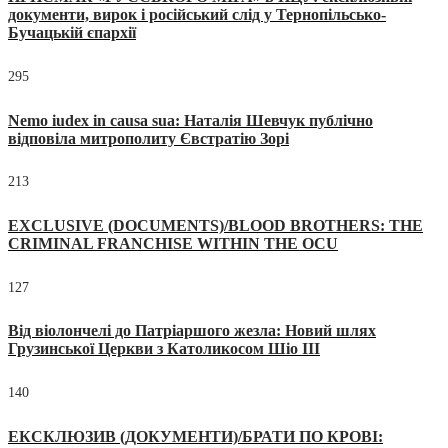
документи, вирок і російський слід у Тернопільсько-
Бучацькій єпархії
295
Nemo iudex in causa sua: Наталія Шевчук публічно
відповіла митрополиту Євстратію Зорі
213
EXCLUSIVE (DOCUMENTS)/BLOOD BROTHERS: THE
CRIMINAL FRANCHISE WITHIN THE OCU
127
Від віолончелі до Патріаршого жезла: Новий шлях
Грузинської Церкви з Католикосом Шіо III
140
ЕКСКЛЮЗИВ (ДОКУМЕНТИ)/БРАТИ ПО КРОВІ: