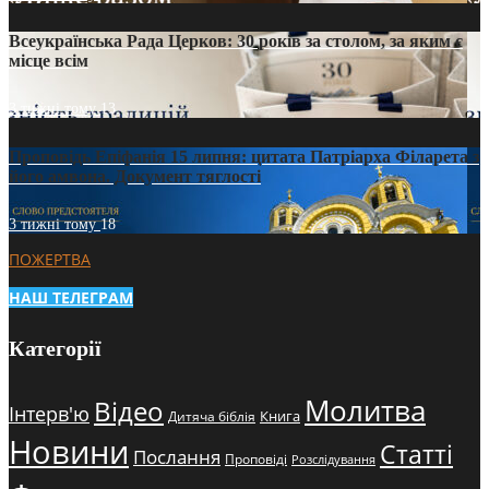
Всеукраїнська Рада Церков: 30 років за столом, за яким є
місце всім
3 тижні тому
13
Проповідь Епіфанія 15 липня: цитата Патріарха Філарета з
його амвона. Документ тяглості
3 тижні тому
18
ПОЖЕРТВА
НАШ ТЕЛЕГРАМ
Категорії
Молитва
Відео
Інтерв'ю
Книга
Дитяча біблія
Новини
Статті
Послання
Проповіді
Розслідування