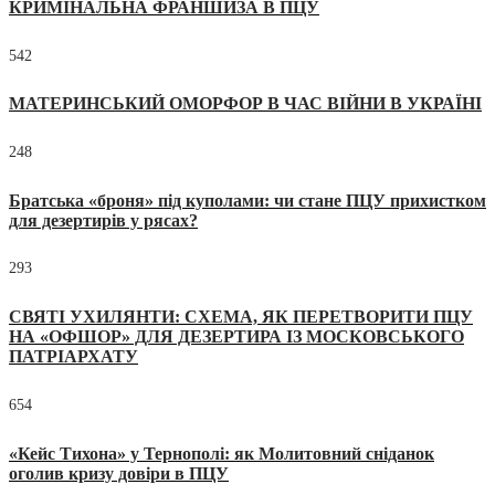
КРИМІНАЛЬНА ФРАНШИЗА В ПЦУ
542
МАТЕРИНСЬКИЙ ОМОРФОР В ЧАС ВІЙНИ В УКРАЇНІ
248
Братська «броня» під куполами: чи стане ПЦУ прихистком
для дезертирів у рясах?
293
СВЯТІ УХИЛЯНТИ: СХЕМА, ЯК ПЕРЕТВОРИТИ ПЦУ
НА «ОФШОР» ДЛЯ ДЕЗЕРТИРА ІЗ МОСКОВСЬКОГО
ПАТРІАРХАТУ
654
«Кейс Тихона» у Тернополі: як Молитовний сніданок
оголив кризу довіри в ПЦУ