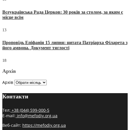
Всеукраїнська Рада Церков: 30 років за столом, за яким є
місце всім
13
Проповідь Епіфанія 15 липня: цитата Патріарха Філарета з
його амвона. Документ тяглості
18
Архів
Архів
Контакти
Тел:
+38 (044) 599-000-5
E-mail:
info@mefodiy.org.ua
Веб-сайт:
https://mefodiy.org.ua