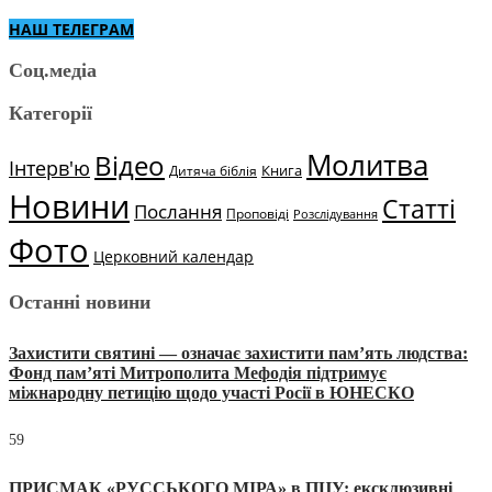
НАШ ТЕЛЕГРАМ
Соц.медіа
Категорії
Молитва
Відео
Інтерв'ю
Книга
Дитяча біблія
Новини
Статті
Послання
Проповіді
Розслідування
Фото
Церковний календар
Останні новини
Захистити святині — означає захистити пам’ять людства:
Фонд пам’яті Митрополита Мефодія підтримує
міжнародну петицію щодо участі Росії в ЮНЕСКО
59
ПРИСМАК «РУССЬКОГО МІРА» в ПЦУ: ексклюзивні