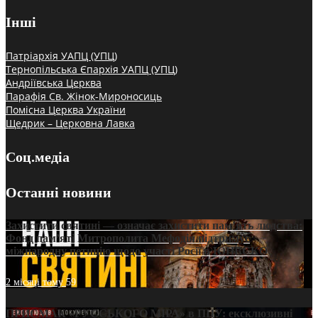
Інші
Патріархія УАПЦ (УПЦ)
Тернопільська Єпархія УАПЦ (УПЦ)
Андріївська Церква
Парафія Св. Жінок-Мироносиць
Помісна Церква України
Щедрик – Церковна Лавка
Соц.медіа
Останні новини
Захистити святині — означає захистити пам’ять людства:
Фонд пам’яті Митрополита Мефодія підтримує
міжнародну петицію щодо участі Росії в ЮНЕСКО
2 місяці тому
59
ПРИСМАК «РУССЬКОГО МІРА» в ПЦУ: ексклюзивні