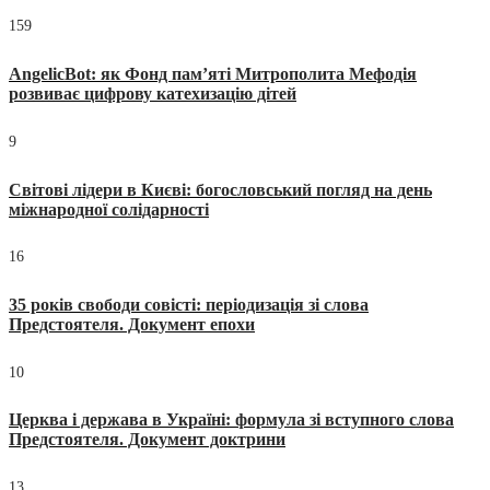
159
AngelicBot: як Фонд пам’яті Митрополита Мефодія
розвиває цифрову катехизацію дітей
9
Світові лідери в Києві: богословський погляд на день
міжнародної солідарності
16
35 років свободи совісті: періодизація зі слова
Предстоятеля. Документ епохи
10
Церква і держава в Україні: формула зі вступного слова
Предстоятеля. Документ доктрини
13