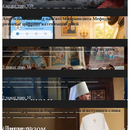
4 місяці тому
159
AngelicBot: як Фонд пам’яті Митрополита Мефодія
розвиває цифрову катехизацію дітей
6 днів тому
9
Світові лідери в Києві: богословський погляд на день
міжнародної солідарності
3 тижні тому
16
35 років свободи совісті: періодизація зі слова
Предстоятеля. Документ епохи
3 тижні тому
10
Церква і держава в Україні: формула зі вступного слова
Предстоятеля. Документ доктрини
3 тижні тому
13