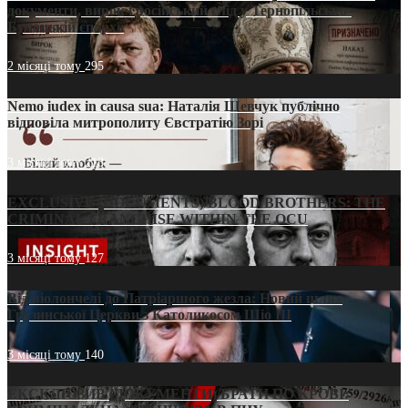
документи, вирок і російський слід у Тернопільсько-
Бучацькій єпархії
2 місяці тому
295
Nemo iudex in causa sua: Наталія Шевчук публічно
відповіла митрополиту Євстратію Зорі
3 місяці тому
213
EXCLUSIVE (DOCUMENTS)/BLOOD BROTHERS: THE
CRIMINAL FRANCHISE WITHIN THE OCU
3 місяці тому
127
Від віолончелі до Патріаршого жезла: Новий шлях
Грузинської Церкви з Католикосом Шіо III
3 місяці тому
140
ЕКСКЛЮЗИВ (ДОКУМЕНТИ)/БРАТИ ПО КРОВІ: