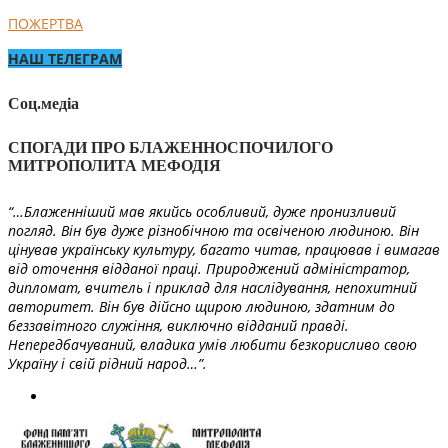
ПОЖЕРТВА
НАШ ТЕЛЕГРАМ
Соц.медіа
СПОГАДИ ПРО БЛАЖЕННОСПОЧИЛОГО
МИТРОПОЛИТА МЕФОДІЯ
“…Блаженніший мав якийсь особливий, дуже пронизливий
погляд. Він був дуже різнобічною та освіченою людиною. Він
цінував українську культуру, багато читав, працював і вимагав
від оточення відданої праці. Природжений адміністратор,
дипломат, вчитель і приклад для наслідування, непохитний
авторитет. Він був дійсно щирою людиною, здатним до
беззавітного служіння, виключно відданий правді.
Непередбачуваний, владика умів любити безкорисливо свою
Україну і свій рідний народ…”.