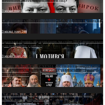
КРИМІНАЛЬНА ФРАНШИЗА В ПЦУ
3 місяці тому
542
МАТЕРИНСЬКИЙ ОМОРФОР В ЧАС ВІЙНИ В УКРАЇНІ
3 місяці тому
248
Братська «броня» під куполами: чи стане ПЦУ прихистком
для дезертирів у рясах?
3 місяці тому
293
СВЯТІ УХИЛЯНТИ: СХЕМА, ЯК ПЕРЕТВОРИТИ ПЦУ
НА «ОФШОР» ДЛЯ ДЕЗЕРТИРА ІЗ МОСКОВСЬКОГО
ПАТРІАРХАТУ
3 місяці тому
654
«Кейс Тихона» у Тернополі: як Молитовний сніданок
оголив кризу довіри в ПЦУ