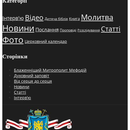
Категорії
Молитва
Відео
Інтерв'ю
Книга
Дитяча біблія
Новини
Статті
Послання
Проповіді
Розслідування
Фото
Церковний календар
Сторінки
Блаженніший Митрополит Мефодій
Духовний заповіт
Від серця до серця
Новини
Статті
Інтерв’ю