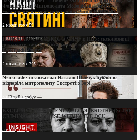
Захистити святині — означає захистити пам’ять людства:
Фонд пам’яті Митрополита Мефодія підтримує
міжнародну петицію щодо участі Росії в ЮНЕСКО
2 місяці тому
59
ПРИСМАК «РУССЬКОГО МІРА» в ПЦУ: ексклюзивні
документи, вирок і російський слід у Тернопільсько-
Бучацькій єпархії
2 місяці тому
295
Nemo iudex in causa sua: Наталія Шевчук публічно
відповіла митрополиту Євстратію Зорі
3 місяці тому
213
EXCLUSIVE (DOCUMENTS)/BLOOD BROTHERS: THE
CRIMINAL FRANCHISE WITHIN THE OCU
3 місяці тому
127