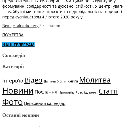
Предстоятель ПЦУ обговорив із митцями роль культури у
формуванні солідарності та духовної стійкості. У центрі уваги
— майбутні мистецькі проєкти та відповідальність творчості
перед суспільством 4 лютого 2026 року у…
News
,
6 місяців тому
2 хв.
читати
ПОЖЕРТВА
НАШ ТЕЛЕГРАМ
Соц.медіа
Категорії
Молитва
Відео
Інтерв'ю
Книга
Дитяча біблія
Новини
Статті
Послання
Проповіді
Розслідування
Фото
Церковний календар
Останні новини