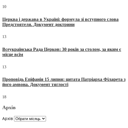
10
Церква і держава в Україні: формула зі вступного слова
Предстоятеля. Документ доктрини
13
Всеукраїнська Рада Церков: 30 років за столом, за яким є
місце всім
13
Проповідь Епіфанія 15 липня: цитата Патріарха Філарета з
його амвона. Документ тяглості
18
Архів
Архів