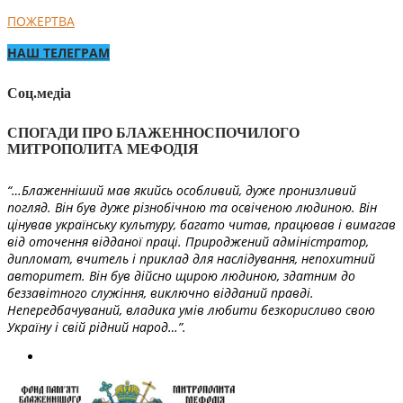
ПОЖЕРТВА
НАШ ТЕЛЕГРАМ
Соц.медіа
СПОГАДИ ПРО БЛАЖЕННОСПОЧИЛОГО
МИТРОПОЛИТА МЕФОДІЯ
“…Блаженніший мав якийсь особливий, дуже пронизливий
погляд. Він був дуже різнобічною та освіченою людиною. Він
цінував українську культуру, багато читав, працював і вимагав
від оточення відданої праці. Природжений адміністратор,
дипломат, вчитель і приклад для наслідування, непохитний
авторитет. Він був дійсно щирою людиною, здатним до
беззавітного служіння, виключно відданий правді.
Непередбачуваний, владика умів любити безкорисливо свою
Україну і свій рідний народ…”.