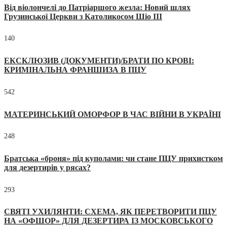
Від віолончелі до Патріаршого жезла: Новий шлях
Грузинської Церкви з Католикосом Шіо III
140
ЕКСКЛЮЗИВ (ДОКУМЕНТИ)/БРАТИ ПО КРОВІ:
КРИМІНАЛЬНА ФРАНШИЗА В ПЦУ
542
МАТЕРИНСЬКИЙ ОМОРФОР В ЧАС ВІЙНИ В УКРАЇНІ
248
Братська «броня» під куполами: чи стане ПЦУ прихистком
для дезертирів у рясах?
293
СВЯТІ УХИЛЯНТИ: СХЕМА, ЯК ПЕРЕТВОРИТИ ПЦУ
НА «ОФШОР» ДЛЯ ДЕЗЕРТИРА ІЗ МОСКОВСЬКОГО