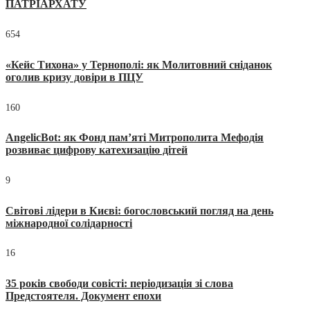
ПАТРІАРХАТУ
654
«Кейс Тихона» у Тернополі: як Молитовний сніданок
оголив кризу довіри в ПЦУ
160
AngelicBot: як Фонд пам’яті Митрополита Мефодія
розвиває цифрову катехизацію дітей
9
Світові лідери в Києві: богословський погляд на день
міжнародної солідарності
16
35 років свободи совісті: періодизація зі слова
Предстоятеля. Документ епохи