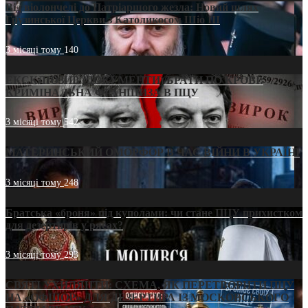
Від віолончелі до Патріаршого жезла: Новий шлях
Грузинської Церкви з Католикосом Шіо III
3 місяці тому
140
ЕКСКЛЮЗИВ (ДОКУМЕНТИ)/БРАТИ ПО КРОВІ:
КРИМІНАЛЬНА ФРАНШИЗА В ПЦУ
3 місяці тому
542
МАТЕРИНСЬКИЙ ОМОРФОР В ЧАС ВІЙНИ В УКРАЇНІ
3 місяці тому
248
Братська «броня» під куполами: чи стане ПЦУ прихистком
для дезертирів у рясах?
3 місяці тому
293
СВЯТІ УХИЛЯНТИ: СХЕМА, ЯК ПЕРЕТВОРИТИ ПЦУ
НА «ОФШОР» ДЛЯ ДЕЗЕРТИРА ІЗ МОСКОВСЬКОГО