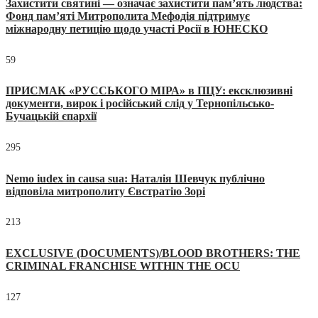
Захистити святині — означає захистити пам’ять людства:
Фонд пам’яті Митрополита Мефодія підтримує
міжнародну петицію щодо участі Росії в ЮНЕСКО
59
ПРИСМАК «РУССЬКОГО МІРА» в ПЦУ: ексклюзивні
документи, вирок і російський слід у Тернопільсько-
Бучацькій єпархії
295
Nemo iudex in causa sua: Наталія Шевчук публічно
відповіла митрополиту Євстратію Зорі
213
EXCLUSIVE (DOCUMENTS)/BLOOD BROTHERS: THE
CRIMINAL FRANCHISE WITHIN THE OCU
127