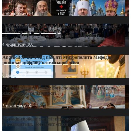
ПАТРІАРХАТУ
3 місяці тому
654
«Кейс Тихона» у Тернополі: як Молитовний сніданок
оголив кризу довіри в ПЦУ
4 місяці тому
160
AngelicBot: як Фонд пам’яті Митрополита Мефодія
розвиває цифрову катехизацію дітей
6 днів тому
9
Світові лідери в Києві: богословський погляд на день
міжнародної солідарності
3 тижні тому
16
35 років свободи совісті: періодизація зі слова
Предстоятеля. Документ епохи