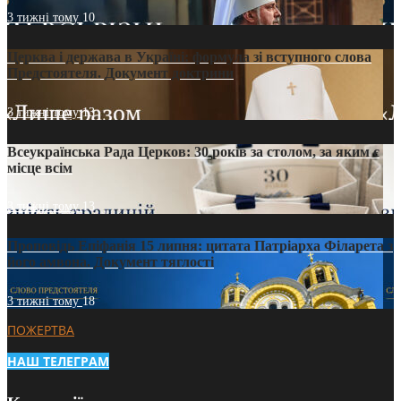
3 тижні тому
10
Церква і держава в Україні: формула зі вступного слова
Предстоятеля. Документ доктрини
3 тижні тому
13
Всеукраїнська Рада Церков: 30 років за столом, за яким є
місце всім
3 тижні тому
13
Проповідь Епіфанія 15 липня: цитата Патріарха Філарета з
його амвона. Документ тяглості
3 тижні тому
18
ПОЖЕРТВА
НАШ ТЕЛЕГРАМ