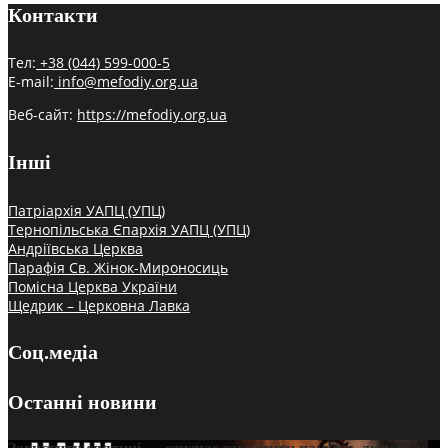
Контакти
Тел:
+38 (044) 599-000-5
E-mail:
info@mefodiy.org.ua
Веб-сайт:
https://mefodiy.org.ua
Інші
Патріархія УАПЦ (УПЦ)
Тернопільська Єпархія УАПЦ (УПЦ)
Андріївська Церква
Парафія Св. Жінок-Мироносиць
Помісна Церква України
Щедрик – Церковна Лавка
Соц.медіа
Останні новини