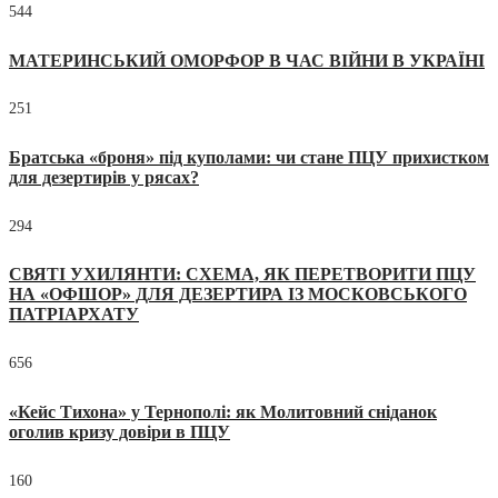
544
МАТЕРИНСЬКИЙ ОМОРФОР В ЧАС ВІЙНИ В УКРАЇНІ
251
Братська «броня» під куполами: чи стане ПЦУ прихистком
для дезертирів у рясах?
294
СВЯТІ УХИЛЯНТИ: СХЕМА, ЯК ПЕРЕТВОРИТИ ПЦУ
НА «ОФШОР» ДЛЯ ДЕЗЕРТИРА ІЗ МОСКОВСЬКОГО
ПАТРІАРХАТУ
656
«Кейс Тихона» у Тернополі: як Молитовний сніданок
оголив кризу довіри в ПЦУ
160