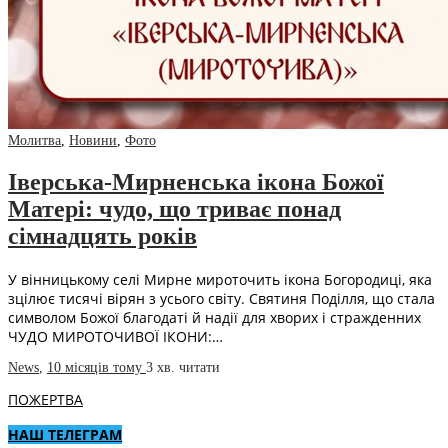
Молитва
,
Новини
,
Фото
Іверська-Мирненська ікона Божої
Матері: чудо, що триває понад
сімнадцять років
У вінницькому селі Мирне мироточить ікона Богородиці, яка
зцілює тисячі вірян з усього світу. Святиня Поділля, що стала
символом Божої благодаті й надії для хворих і стражденних
ЧУДО МИРОТОЧИВОЇ ІКОНИ:…
News
,
10 місяців тому
3 хв.
читати
ПОЖЕРТВА
НАШ ТЕЛЕГРАМ