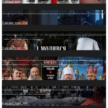
3 місяці тому
544
МАТЕРИНСЬКИЙ ОМОРФОР В ЧАС ВІЙНИ В УКРАЇНІ
3 місяці тому
251
Братська «броня» під куполами: чи стане ПЦУ прихистком
для дезертирів у рясах?
3 місяці тому
294
СВЯТІ УХИЛЯНТИ: СХЕМА, ЯК ПЕРЕТВОРИТИ ПЦУ
НА «ОФШОР» ДЛЯ ДЕЗЕРТИРА ІЗ МОСКОВСЬКОГО
ПАТРІАРХАТУ
3 місяці тому
656
«Кейс Тихона» у Тернополі: як Молитовний сніданок
оголив кризу довіри в ПЦУ
4 місяці тому
160