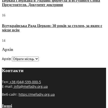
Церква і держава в Україні: формула зі вступного слова
Предстоятеля. Документ доктрини
16
Всеукраїнська Рада Церков: 30 років за столом, за яким є
місце всім
14
Архів
Архів
Контакти
Тел:
+38 (044) 599-000-5
E-mail:
info@mefodiy.org.ua
Веб-сайт:
https://mefodiy.org.ua
Інші