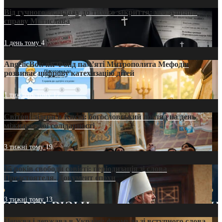
Від гучного скандалу до тихого закриття: хто зупинив
справу Мстислава
1 день тому
4
AngelicBot: як Фонд пам’яті Митрополита Мефодія
розвиває цифрову катехизацію дітей
1 тиждень тому
12
Світові лідери в Києві: богословський погляд на день
міжнародної солідарності
3 тижні тому
19
35 років свободи совісті: періодизація зі слова
Предстоятеля. Документ епохи
3 тижні тому
13
Церква і держава в Україні: формула зі вступного слова