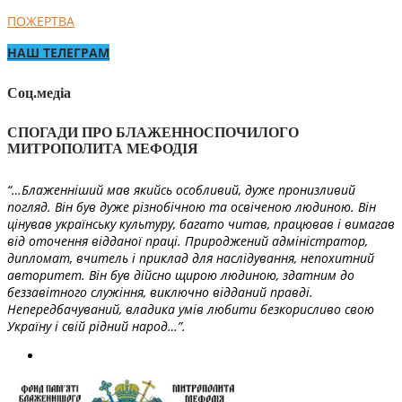
ПОЖЕРТВА
НАШ ТЕЛЕГРАМ
Соц.медіа
СПОГАДИ ПРО БЛАЖЕННОСПОЧИЛОГО
МИТРОПОЛИТА МЕФОДІЯ
“…Блаженніший мав якийсь особливий, дуже пронизливий
погляд. Він був дуже різнобічною та освіченою людиною. Він
цінував українську культуру, багато читав, працював і вимагав
від оточення відданої праці. Природжений адміністратор,
дипломат, вчитель і приклад для наслідування, непохитний
авторитет. Він був дійсно щирою людиною, здатним до
беззавітного служіння, виключно відданий правді.
Непередбачуваний, владика умів любити безкорисливо свою
Україну і свій рідний народ…”.