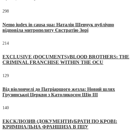
298
Nemo iudex in causa sua: Наталія Шевчук публічно
відповіла митрополиту Євстратію Зорі
214
EXCLUSIVE (DOCUMENTS)/BLOOD BROTHERS: THE
CRIMINAL FRANCHISE WITHIN THE OCU
129
Від віолончелі до Патріаршого жезла: Новий шлях
Грузинської Церкви з Католикосом Шіо III
140
ЕКСКЛЮЗИВ (ДОКУМЕНТИ)/БРАТИ ПО КРОВІ:
КРИМІНАЛЬНА ФРАНШИЗА В ПЦУ