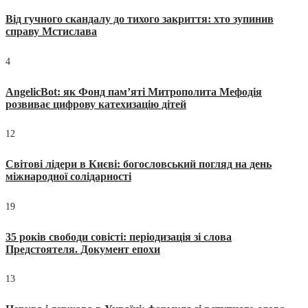
Від гучного скандалу до тихого закриття: хто зупинив
справу Мстислава
4
AngelicBot: як Фонд пам’яті Митрополита Мефодія
розвиває цифрову катехизацію дітей
12
Світові лідери в Києві: богословський погляд на день
міжнародної солідарності
19
35 років свободи совісті: періодизація зі слова
Предстоятеля. Документ епохи
13