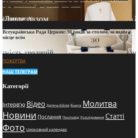
Предстоятеля. Документ доктрини
3 тижні тому
16
Всеукраїнська Рада Церков: 30 років за столом, за яким є
місце всім
3 тижні тому
14
ПОЖЕРТВА
НАШ ТЕЛЕГРАМ
Категорії
Молитва
Відео
Інтерв'ю
Книга
Дитяча біблія
Новини
Статті
Послання
Проповіді
Розслідування
Фото
Церковний календар