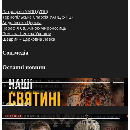
Патріархія УАПЦ (УПЦ)
Тернопільська Єпархія УАПЦ (УПЦ)
Андріївська Церква
Парафія Св. Жінок-Мироносиць
Помісна Церква України
Щедрик – Церковна Лавка
Соц.медіа
Останні новини
Захистити святині — означає захистити пам’ять людства:
Фонд пам’яті Митрополита Мефодія підтримує
міжнародну петицію щодо участі Росії в ЮНЕСКО
2 місяці тому
61
ПРИСМАК «РУССЬКОГО МІРА» в ПЦУ: ексклюзивні
документи, вирок і російський слід у Тернопільсько-
Бучацькій єпархії