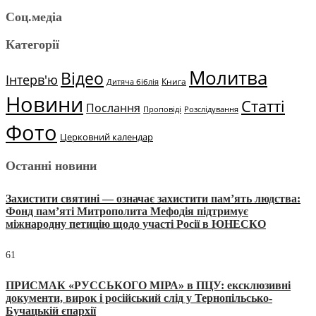
Соц.медіа
Категорії
Молитва
Відео
Інтерв'ю
Книга
Дитяча біблія
Новини
Статті
Послання
Проповіді
Розслідування
Фото
Церковний календар
Останні новини
Захистити святині — означає захистити пам’ять людства:
Фонд пам’яті Митрополита Мефодія підтримує
міжнародну петицію щодо участі Росії в ЮНЕСКО
61
ПРИСМАК «РУССЬКОГО МІРА» в ПЦУ: ексклюзивні
документи, вирок і російський слід у Тернопільсько-
Бучацькій єпархії