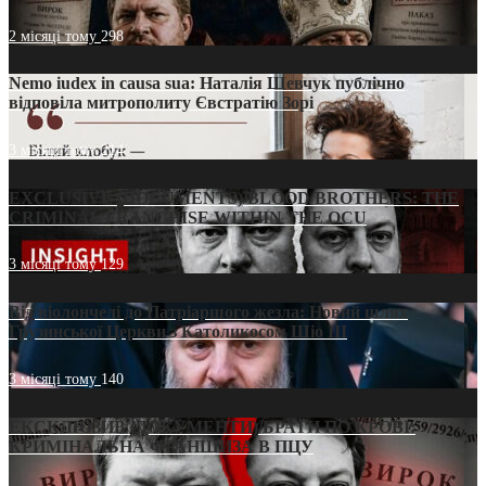
2 місяці тому
298
Nemo iudex in causa sua: Наталія Шевчук публічно
відповіла митрополиту Євстратію Зорі
3 місяці тому
214
EXCLUSIVE (DOCUMENTS)/BLOOD BROTHERS: THE
CRIMINAL FRANCHISE WITHIN THE OCU
3 місяці тому
129
Від віолончелі до Патріаршого жезла: Новий шлях
Грузинської Церкви з Католикосом Шіо III
3 місяці тому
140
ЕКСКЛЮЗИВ (ДОКУМЕНТИ)/БРАТИ ПО КРОВІ:
КРИМІНАЛЬНА ФРАНШИЗА В ПЦУ