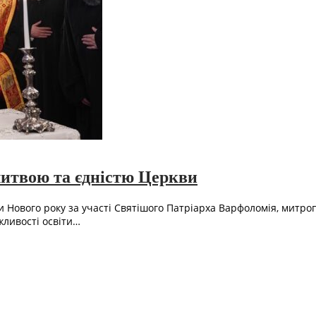
литвою та єдністю Церкви
 Нового року за участі Святішого Патріарха Варфоломія, митроп
жливості освіти…