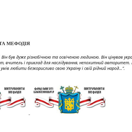
ТА МЕФОДІЯ
Він був дуже різнобічною та освіченою людиною. Він цінував укра
т, вчитель і приклад для наслідування, непохитний авторитет. 
умів любити безкорисливо свою Україну і свій рідний народ…”.