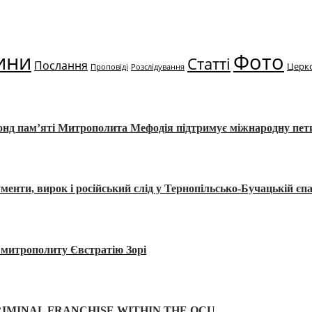
ини
Фото
Статті
Послання
Церк
Проповіді
Розслідування
Фонд пам’яті Митрополита Мефодія підтримує міжнародну пе
, вирок і російський слід у Тернопільсько-Бучацькій єпа
а митрополиту Євстратію Зорі
IMINAL FRANCHISE WITHIN THE OCU