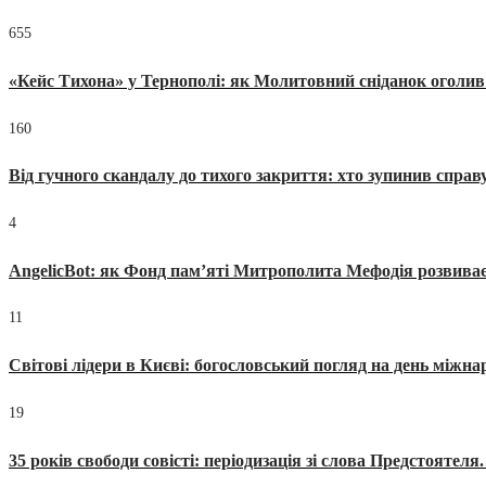
655
«Кейс Тихона» у Тернополі: як Молитовний сніданок оголив
160
Від гучного скандалу до тихого закриття: хто зупинив спра
4
AngelicBot: як Фонд пам’яті Митрополита Мефодія розвиває
11
Світові лідери в Києві: богословський погляд на день міжнар
19
35 років свободи совісті: періодизація зі слова Предстоятел