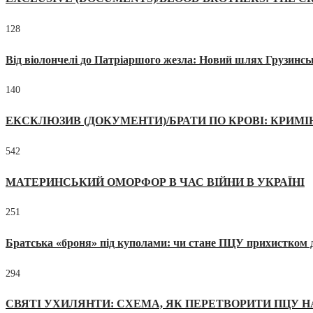
128
Від віолончелі до Патріаршого жезла: Новий шлях Грузинсь
140
ЕКСКЛЮЗИВ (ДОКУМЕНТИ)/БРАТИ ПО КРОВІ: КРИМ
542
МАТЕРИНСЬКИЙ ОМОРФОР В ЧАС ВІЙНИ В УКРАЇНІ
251
Братська «броня» під куполами: чи стане ПЦУ прихистком д
294
СВЯТІ УХИЛЯНТИ: СХЕМА, ЯК ПЕРЕТВОРИТИ ПЦУ Н