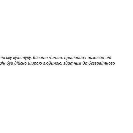
їнську культуру, багато читав, працював і вимагав від
Він був дійсно щирою людиною, здатним до беззавітного