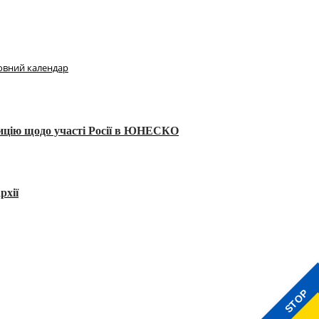
овний календар
тицію щодо участі Росії в ЮНЕСКО
рхії
STOP