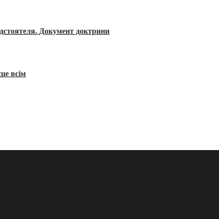
редстоятеля. Документ доктрини
сце всім