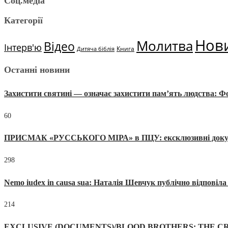
Соц.медіа
Категорії
Нов
Молитва
Відео
Інтерв'ю
Книга
Дитяча біблія
Останні новини
Захистити святині — означає захистити пам’ять людства: 
60
ПРИСМАК «РУССЬКОГО МІРА» в ПЦУ: ексклюзивні документи
298
Nemo iudex in causa sua: Наталія Шевчук публічно відповіл
214
EXCLUSIVE (DOCUMENTS)/BLOOD BROTHERS: THE CR