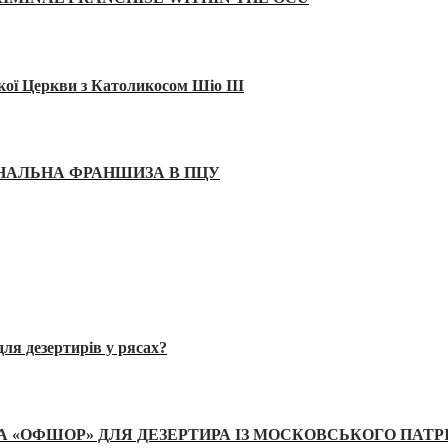
кої Церкви з Католикосом Шіо III
ІНАЛЬНА ФРАНШИЗА В ПЦУ
ля дезертирів у рясах?
А «ОФШОР» ДЛЯ ДЕЗЕРТИРА ІЗ МОСКОВСЬКОГО ПАТР