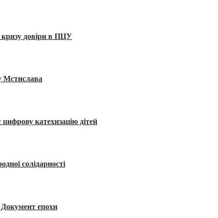
 кризу довіри в ПЦУ
ву Мстислава
 цифрову катехизацію дітей
одної солідарності
я. Документ епохи