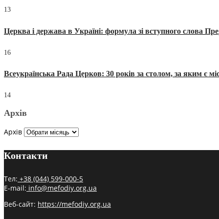
13
Церква і держава в Україні: формула зі вступного слова П
16
Всеукраїнська Рада Церков: 30 років за столом, за яким є мі
14
Архів
Архів
Контакти
Тел:
+38 (044) 599-000-5
E-mail:
info@mefodiy.org.ua
Веб-сайт:
https://mefodiy.org.ua