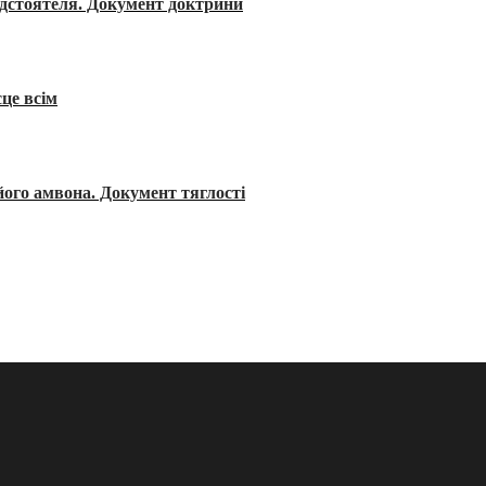
редстоятеля. Документ доктрини
сце всім
його амвона. Документ тяглості