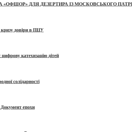
А «ОФШОР» ДЛЯ ДЕЗЕРТИРА ІЗ МОСКОВСЬКОГО ПАТР
 кризу довіри в ПЦУ
 цифрову катехизацію дітей
одної солідарності
я. Документ епохи