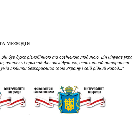
ТА МЕФОДІЯ
Він був дуже різнобічною та освіченою людиною. Він цінував укра
т, вчитель і приклад для наслідування, непохитний авторитет. 
умів любити безкорисливо свою Україну і свій рідний народ…”.