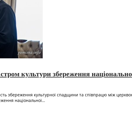
стром культури збереження національної
ть збереження культурної спадщини та співпрацю між церквою 
реження національної…