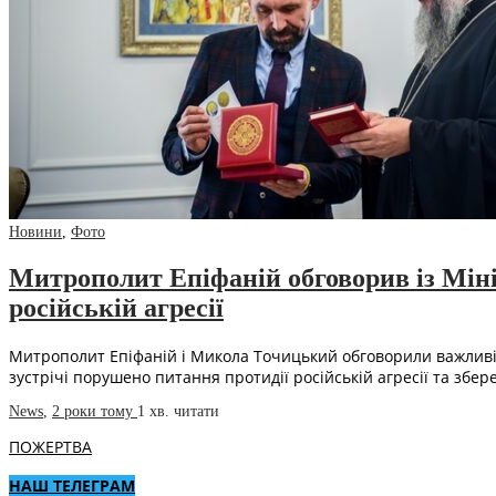
Новини
,
Фото
Митрополит Епіфаній обговорив із Міні
російській агресії
Митрополит Епіфаній і Микола Точицький обговорили важливіс
зустрічі порушено питання протидії російській агресії та збе
News
,
2 роки тому
1 хв.
читати
ПОЖЕРТВА
НАШ ТЕЛЕГРАМ