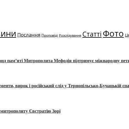
вини
Фото
Статті
Послання
Ц
Проповіді
Розслідування
Фонд пам’яті Митрополита Мефодія підтримує міжнародну пе
, вирок і російський слід у Тернопільсько-Бучацькій єпа
а митрополиту Євстратію Зорі