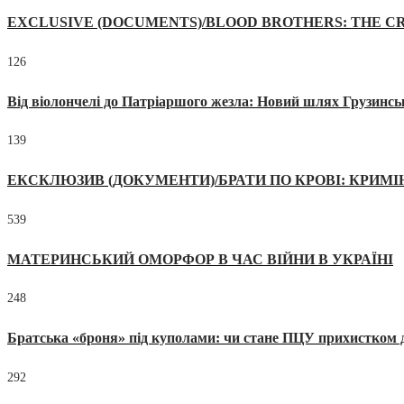
EXCLUSIVE (DOCUMENTS)/BLOOD BROTHERS: THE CR
126
Від віолончелі до Патріаршого жезла: Новий шлях Грузинсь
139
ЕКСКЛЮЗИВ (ДОКУМЕНТИ)/БРАТИ ПО КРОВІ: КРИМ
539
МАТЕРИНСЬКИЙ ОМОРФОР В ЧАС ВІЙНИ В УКРАЇНІ
248
Братська «броня» під куполами: чи стане ПЦУ прихистком д
292