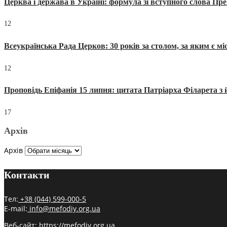
Церква і держава в Україні: формула зі вступного слова П
12
Всеукраїнська Рада Церков: 30 років за столом, за яким є мі
12
Проповідь Епіфанія 15 липня: цитата Патріарха Філарета з 
17
Архів
Архів
Контакти
Тел:
+38 (044) 599-000-5
E-mail:
info@mefodiy.org.ua
Веб-сайт:
https://mefodiy.org.ua