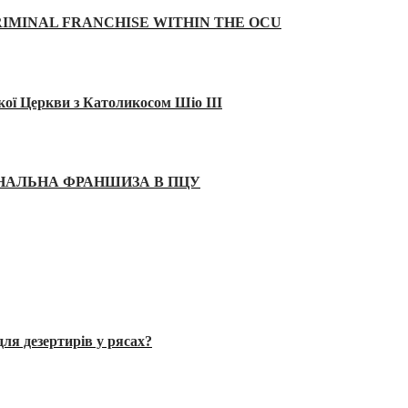
IMINAL FRANCHISE WITHIN THE OCU
кої Церкви з Католикосом Шіо III
ІНАЛЬНА ФРАНШИЗА В ПЦУ
ля дезертирів у рясах?