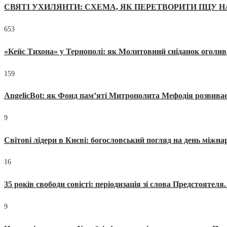
СВЯТІ УХИЛЯНТИ: СХЕМА, ЯК ПЕРЕТВОРИТИ ПЦУ Н
653
«Кейс Тихона» у Тернополі: як Молитовний сніданок оголив
159
AngelicBot: як Фонд пам’яті Митрополита Мефодія розвиває
9
Світові лідери в Києві: богословський погляд на день міжнар
16
35 років свободи совісті: періодизація зі слова Предстоятел
9