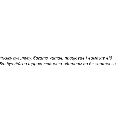
їнську культуру, багато читав, працював і вимагав від
Він був дійсно щирою людиною, здатним до беззавітного