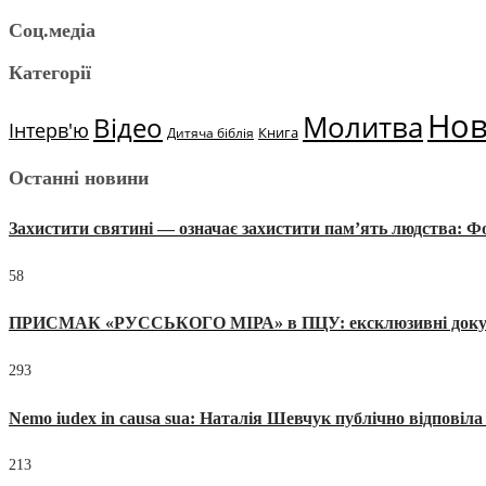
Соц.медіа
Категорії
Но
Молитва
Відео
Інтерв'ю
Книга
Дитяча біблія
Останні новини
Захистити святині — означає захистити пам’ять людства: 
58
ПРИСМАК «РУССЬКОГО МІРА» в ПЦУ: ексклюзивні документи
293
Nemo iudex in causa sua: Наталія Шевчук публічно відповіл
213