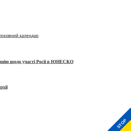
ерковний календар
тицію щодо участі Росії в ЮНЕСКО
рхії
STOP