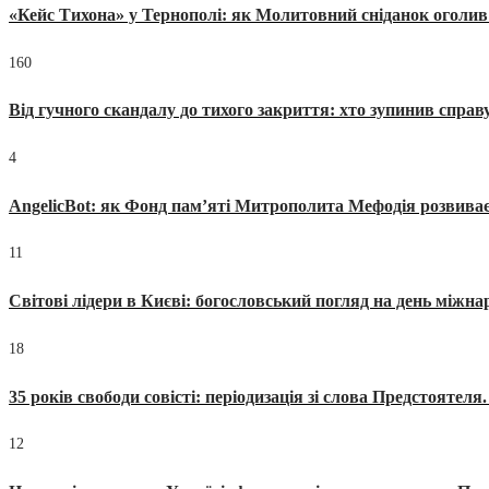
«Кейс Тихона» у Тернополі: як Молитовний сніданок оголив
160
Від гучного скандалу до тихого закриття: хто зупинив спра
4
AngelicBot: як Фонд пам’яті Митрополита Мефодія розвиває
11
Світові лідери в Києві: богословський погляд на день міжнар
18
35 років свободи совісті: періодизація зі слова Предстоятел
12