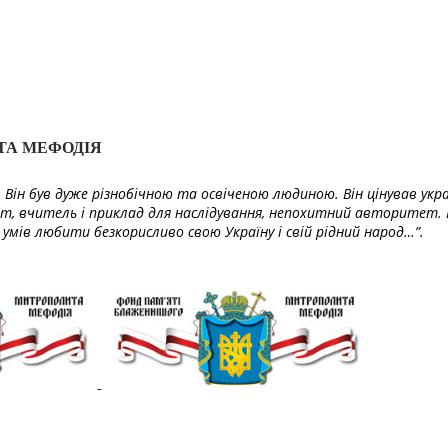
ТА МЕФОДІЯ
Він був дуже різнобічною та освіченою людиною. Він цінував укра
т, вчитель і приклад для наслідування, непохитний авторитет. 
умів любити безкорисливо свою Україну і свій рідний народ…”.