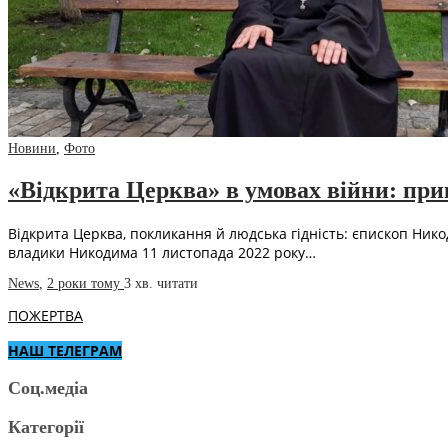
Новини
,
Фото
«Відкрита Церква» в умовах війни: при
Відкрита Церква, покликання й людська гідність: єпископ Нико
владики Никодима 11 листопада 2022 року…
News
,
2 роки тому
3 хв.
читати
ПОЖЕРТВА
НАШ ТЕЛЕГРАМ
Соц.медіа
Категорії