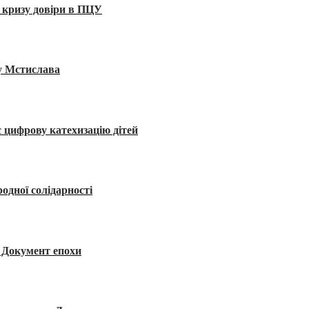
 кризу довіри в ПЦУ
ву Мстислава
 цифрову катехизацію дітей
одної солідарності
я. Документ епохи