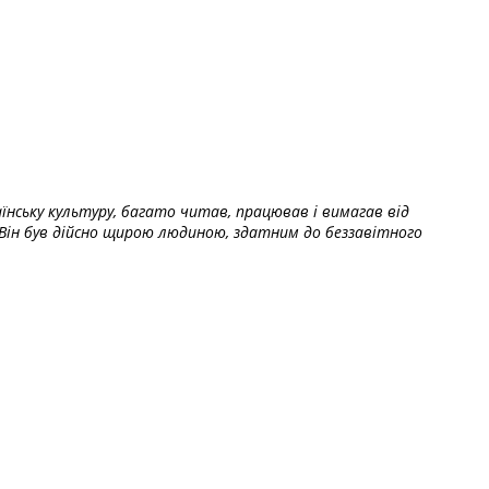
їнську культуру, багато читав, працював і вимагав від
Він був дійсно щирою людиною, здатним до беззавітного