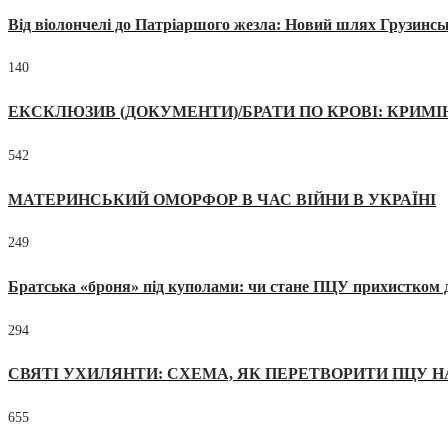
Від віолончелі до Патріаршого жезла: Новий шлях Грузинсь
140
ЕКСКЛЮЗИВ (ДОКУМЕНТИ)/БРАТИ ПО КРОВІ: КРИМ
542
МАТЕРИНСЬКИЙ ОМОРФОР В ЧАС ВІЙНИ В УКРАЇНІ
249
Братська «броня» під куполами: чи стане ПЦУ прихистком д
294
СВЯТІ УХИЛЯНТИ: СХЕМА, ЯК ПЕРЕТВОРИТИ ПЦУ Н
655