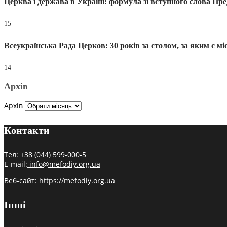
Церква і держава в Україні: формула зі вступного слова П
15
Всеукраїнська Рада Церков: 30 років за столом, за яким є мі
14
Архів
Архів
Контакти
Тел:
+38 (044) 599-000-5
E-mail:
info@mefodiy.org.ua
Веб-сайт:
https://mefodiy.org.ua
Інші