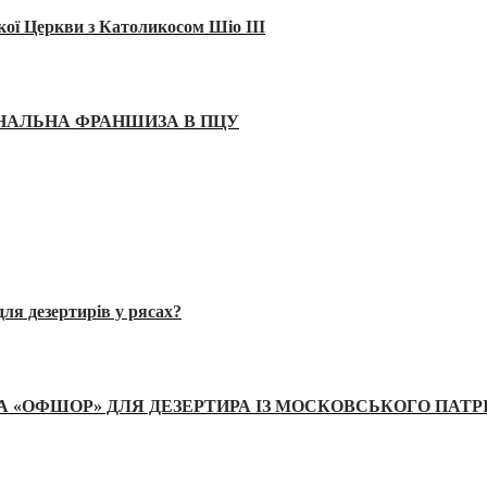
кої Церкви з Католикосом Шіо III
ІНАЛЬНА ФРАНШИЗА В ПЦУ
ля дезертирів у рясах?
А «ОФШОР» ДЛЯ ДЕЗЕРТИРА ІЗ МОСКОВСЬКОГО ПАТР