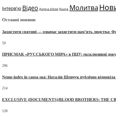
Нов
Молитва
Відео
Інтерв'ю
Книга
Дитяча біблія
Останні новини
Захистити святині — означає захистити пам’ять людства: 
59
ПРИСМАК «РУССЬКОГО МІРА» в ПЦУ: ексклюзивні документи
296
Nemo iudex in causa sua: Наталія Шевчук публічно відповіл
214
EXCLUSIVE (DOCUMENTS)/BLOOD BROTHERS: THE CR
128