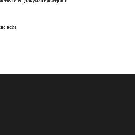
редстоятеля. Документ доктрини
сце всім