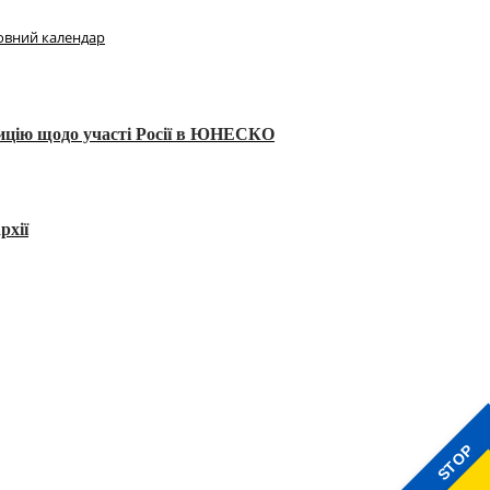
овний календар
тицію щодо участі Росії в ЮНЕСКО
рхії
STOP