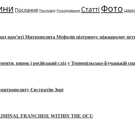
ини
Фото
Статті
Послання
Церк
Проповіді
Розслідування
Фонд пам’яті Митрополита Мефодія підтримує міжнародну пе
, вирок і російський слід у Тернопільсько-Бучацькій єпа
а митрополиту Євстратію Зорі
IMINAL FRANCHISE WITHIN THE OCU