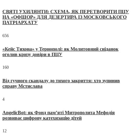
СВЯТІ УХИЛЯНТИ: СХЕМА, ЯК ПЕРЕТВОРИТИ ПЦУ
НА «ОФШОР» ДЛЯ ДЕЗЕРТИРА ІЗ МОСКОВСЬКОГО
ПАТРІАРХАТУ
656
«Кейс Тихона» у Тернополі: як Молитовний сніданок
оголив кризу довіри в ПЦУ
160
Від гучного скандалу до тихого закриття: хто зупинив
справу Мстислава
4
AngelicBot: як Фонд пам’яті Митрополита Мефодія
розвиває цифрову катехизацію дітей
12