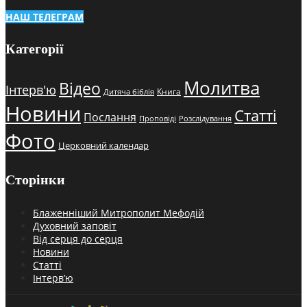
НАШ ТЕЛЕГРАМ
Категорії
Молитва
Відео
Інтерв'ю
Книга
Дитяча біблія
Новини
Статті
Послання
Проповіді
Розслідування
Фото
Церковний календар
Сторінки
Блаженніший Митрополит Мефодій
Духовний заповіт
Від серця до серця
Новини
Статті
Інтерв’ю