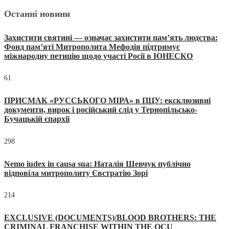
Останні новини
Захистити святині — означає захистити пам’ять людства:
Фонд пам’яті Митрополита Мефодія підтримує
міжнародну петицію щодо участі Росії в ЮНЕСКО
61
ПРИСМАК «РУССЬКОГО МІРА» в ПЦУ: ексклюзивні
документи, вирок і російський слід у Тернопільсько-
Бучацькій єпархії
298
Nemo iudex in causa sua: Наталія Шевчук публічно
відповіла митрополиту Євстратію Зорі
214
EXCLUSIVE (DOCUMENTS)/BLOOD BROTHERS: THE
CRIMINAL FRANCHISE WITHIN THE OCU