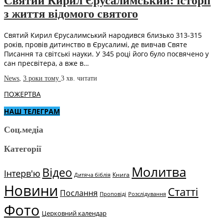
Святий Кирил Єрусалимський: історії
з життя відомого святого
Святий Кирил Єрусалимський народився близько 313-315
років, провів дитинство в Єрусалимі, де вивчав Святе
Писання та світські науки. У 345 році його було посвячено у
сан пресвітера, а вже в…
News
,
3 роки тому
3 хв.
читати
ПОЖЕРТВА
НАШ ТЕЛЕГРАМ
Соц.медіа
Категорії
Молитва
Відео
Інтерв'ю
Книга
Дитяча біблія
Новини
Статті
Послання
Проповіді
Розслідування
Фото
Церковний календар