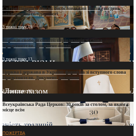
Світові лідери в Києві: богословський погляд на день
міжнародної солідарності
3 тижні тому
19
35 років свободи совісті: періодизація зі слова
Предстоятеля. Документ епохи
3 тижні тому
13
Церква і держава в Україні: формула зі вступного слова
Предстоятеля. Документ доктрини
3 тижні тому
16
Всеукраїнська Рада Церков: 30 років за столом, за яким є
місце всім
3 тижні тому
14
ПОЖЕРТВА