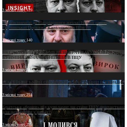
3 місяці тому
129
Від віолончелі до Патріаршого жезла: Новий шлях
Грузинської Церкви з Католикосом Шіо III
3 місяці тому
140
ЕКСКЛЮЗИВ (ДОКУМЕНТИ)/БРАТИ ПО КРОВІ:
КРИМІНАЛЬНА ФРАНШИЗА В ПЦУ
3 місяці тому
544
МАТЕРИНСЬКИЙ ОМОРФОР В ЧАС ВІЙНИ В УКРАЇНІ
3 місяці тому
251
Братська «броня» під куполами: чи стане ПЦУ прихистком
для дезертирів у рясах?
3 місяці тому
295