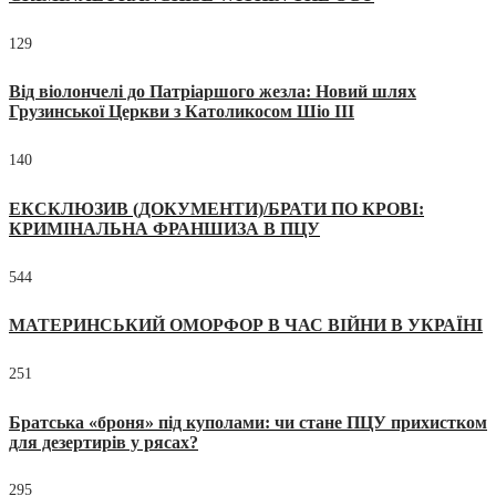
129
Від віолончелі до Патріаршого жезла: Новий шлях
Грузинської Церкви з Католикосом Шіо III
140
ЕКСКЛЮЗИВ (ДОКУМЕНТИ)/БРАТИ ПО КРОВІ:
КРИМІНАЛЬНА ФРАНШИЗА В ПЦУ
544
МАТЕРИНСЬКИЙ ОМОРФОР В ЧАС ВІЙНИ В УКРАЇНІ
251
Братська «броня» під куполами: чи стане ПЦУ прихистком
для дезертирів у рясах?
295