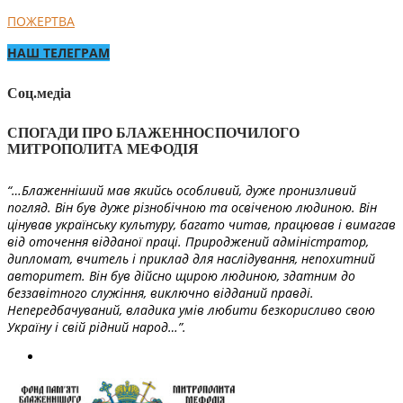
ПОЖЕРТВА
НАШ ТЕЛЕГРАМ
Соц.медіа
СПОГАДИ ПРО БЛАЖЕННОСПОЧИЛОГО
МИТРОПОЛИТА МЕФОДІЯ
“…Блаженніший мав якийсь особливий, дуже пронизливий
погляд. Він був дуже різнобічною та освіченою людиною. Він
цінував українську культуру, багато читав, працював і вимагав
від оточення відданої праці. Природжений адміністратор,
дипломат, вчитель і приклад для наслідування, непохитний
авторитет. Він був дійсно щирою людиною, здатним до
беззавітного служіння, виключно відданий правді.
Непередбачуваний, владика умів любити безкорисливо свою
Україну і свій рідний народ…”.