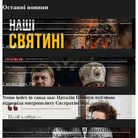
Останні новини
Захистити святині — означає захистити пам’ять людства:
Фонд пам’яті Митрополита Мефодія підтримує
міжнародну петицію щодо участі Росії в ЮНЕСКО
2 місяці тому
61
ПРИСМАК «РУССЬКОГО МІРА» в ПЦУ: ексклюзивні
документи, вирок і російський слід у Тернопільсько-
Бучацькій єпархії
2 місяці тому
298
Nemo iudex in causa sua: Наталія Шевчук публічно
відповіла митрополиту Євстратію Зорі
3 місяці тому
214
EXCLUSIVE (DOCUMENTS)/BLOOD BROTHERS: THE
CRIMINAL FRANCHISE WITHIN THE OCU