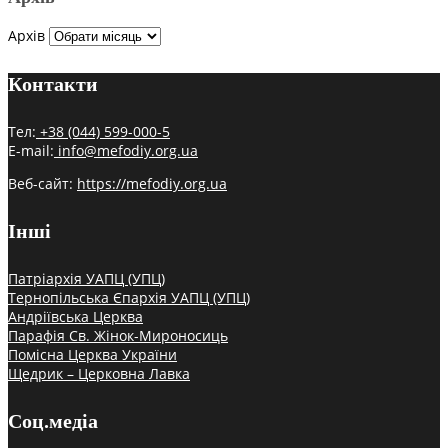
Архів
Контакти
Тел:
+38 (044) 599-000-5
E-mail:
info@mefodiy.org.ua
Веб-сайт:
https://mefodiy.org.ua
Інші
Патріархія УАПЦ (УПЦ)
Тернопільська Єпархія УАПЦ (УПЦ)
Андріївська Церква
Парафія Св. Жінок-Мироносиць
Помісна Церква України
Щедрик – Церковна Лавка
Соц.медіа