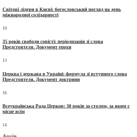
Світові лідери в Києві: богословський погляд на день
міжнародної солідарності
19
35 років свободи совісті: періодизація зі слова
Предстоятеля. Документ епохи
13
Церква і держава в Україні: формула зі вступного слова
Предстоятеля. Документ доктрини
16
Всеукраїнська Рада Церков: 30 років за столом, за яким є
місце всім
14
Архів