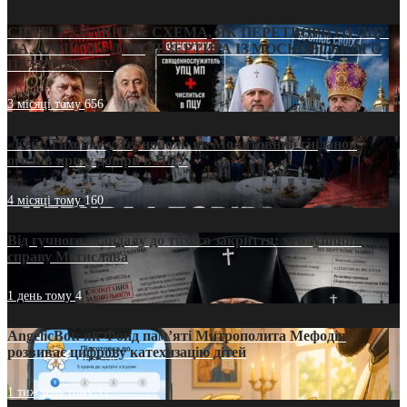
СВЯТІ УХИЛЯНТИ: СХЕМА, ЯК ПЕРЕТВОРИТИ ПЦУ
НА «ОФШОР» ДЛЯ ДЕЗЕРТИРА ІЗ МОСКОВСЬКОГО
ПАТРІАРХАТУ
3 місяці тому
656
«Кейс Тихона» у Тернополі: як Молитовний сніданок
оголив кризу довіри в ПЦУ
4 місяці тому
160
Від гучного скандалу до тихого закриття: хто зупинив
справу Мстислава
1 день тому
4
AngelicBot: як Фонд пам’яті Митрополита Мефодія
розвиває цифрову катехизацію дітей
1 тиждень тому
12