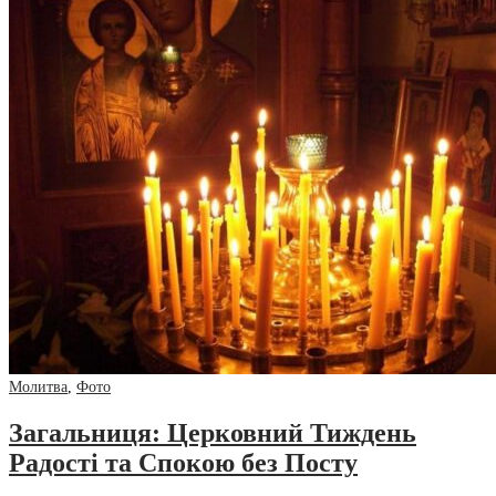
Молитва
,
Фото
Загальниця: Церковний Тиждень
Радості та Спокою без Посту