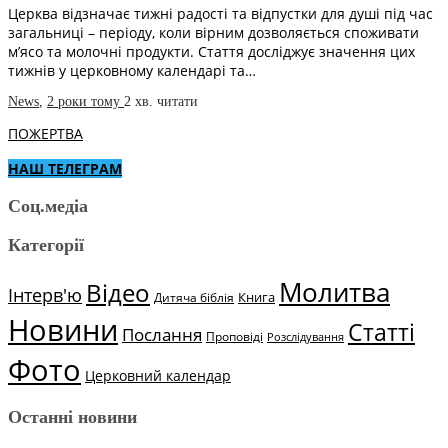
Церква відзначає тижні радості та відпустки для душі під час
загальниці – періоду, коли вірним дозволяється споживати
м’ясо та молочні продукти. Стаття досліджує значення цих
тижнів у церковному календарі та…
News
,
2 роки тому
2 хв.
читати
ПОЖЕРТВА
НАШ ТЕЛЕГРАМ
Соц.медіа
Категорії
Молитва
Відео
Інтерв'ю
Книга
Дитяча біблія
Новини
Статті
Послання
Проповіді
Розслідування
Фото
Церковний календар
Останні новини