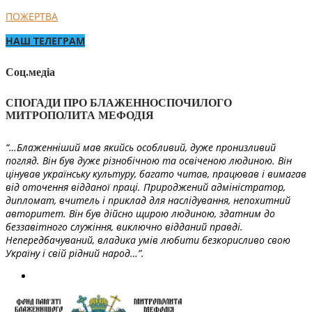
ПОЖЕРТВА
НАШ ТЕЛЕГРАМ
Соц.медіа
СПОГАДИ ПРО БЛАЖЕННОСПОЧИЛОГО
МИТРОПОЛИТА МЕФОДІЯ
“…Блаженніший мав якийсь особливий, дуже пронизливий
погляд. Він був дуже різнобічною та освіченою людиною. Він
цінував українську культуру, багато читав, працював і вимагав
від оточення відданої праці. Природжений адміністратор,
дипломат, вчитель і приклад для наслідування, непохитний
авторитет. Він був дійсно щирою людиною, здатним до
беззавітного служіння, виключно відданий правді.
Непередбачуваний, владика умів любити безкорисливо свою
Україну і свій рідний народ…”.