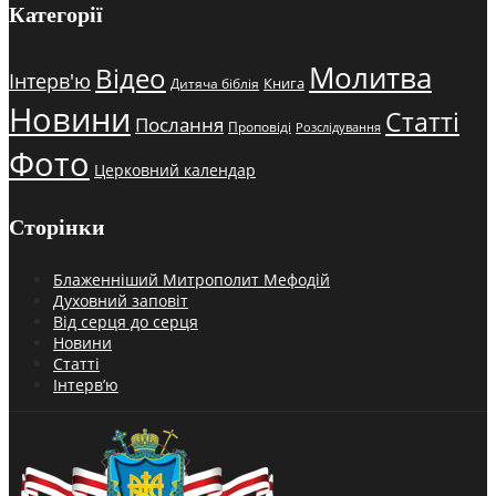
Категорії
Молитва
Відео
Інтерв'ю
Книга
Дитяча біблія
Новини
Статті
Послання
Проповіді
Розслідування
Фото
Церковний календар
Сторінки
Блаженніший Митрополит Мефодій
Духовний заповіт
Від серця до серця
Новини
Статті
Інтерв’ю