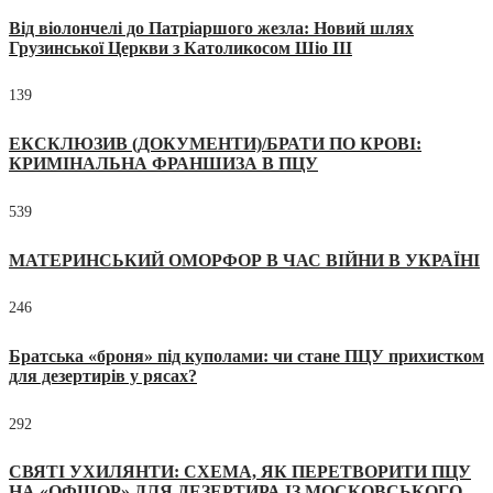
Від віолончелі до Патріаршого жезла: Новий шлях
Грузинської Церкви з Католикосом Шіо III
139
ЕКСКЛЮЗИВ (ДОКУМЕНТИ)/БРАТИ ПО КРОВІ:
КРИМІНАЛЬНА ФРАНШИЗА В ПЦУ
539
МАТЕРИНСЬКИЙ ОМОРФОР В ЧАС ВІЙНИ В УКРАЇНІ
246
Братська «броня» під куполами: чи стане ПЦУ прихистком
для дезертирів у рясах?
292
СВЯТІ УХИЛЯНТИ: СХЕМА, ЯК ПЕРЕТВОРИТИ ПЦУ
НА «ОФШОР» ДЛЯ ДЕЗЕРТИРА ІЗ МОСКОВСЬКОГО