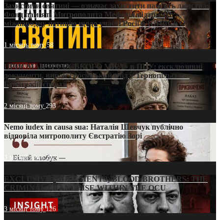
Захистити святині — означає захистити пам’ять людства:
Фонд пам’яті Митрополита Мефодія підтримує
міжнародну петицію щодо участі Росії в ЮНЕСКО
1 місяць тому
58
ПРИСМАК «РУССЬКОГО МІРА» в ПЦУ: ексклюзивні
документи, вирок і російський слід у Тернопільсько-
Бучацькій єпархії
2 місяці тому
293
Nemo iudex in causa sua: Наталія Шевчук публічно
відповіла митрополиту Євстратію Зорі
3 місяці тому
212
EXCLUSIVE (DOCUMENTS)/BLOOD BROTHERS: THE
CRIMINAL FRANCHISE WITHIN THE OCU
3 місяці тому
126