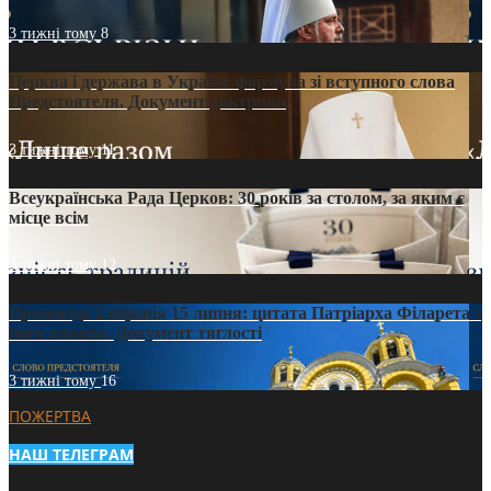
3 тижні тому
8
Церква і держава в Україні: формула зі вступного слова
Предстоятеля. Документ доктрини
3 тижні тому
11
Всеукраїнська Рада Церков: 30 років за столом, за яким є
місце всім
3 тижні тому
12
Проповідь Епіфанія 15 липня: цитата Патріарха Філарета з
його амвона. Документ тяглості
3 тижні тому
16
ПОЖЕРТВА
НАШ ТЕЛЕГРАМ