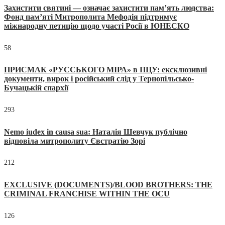
Захистити святині — означає захистити пам’ять людства:
Фонд пам’яті Митрополита Мефодія підтримує
міжнародну петицію щодо участі Росії в ЮНЕСКО
58
ПРИСМАК «РУССЬКОГО МІРА» в ПЦУ: ексклюзивні
документи, вирок і російський слід у Тернопільсько-
Бучацькій єпархії
293
Nemo iudex in causa sua: Наталія Шевчук публічно
відповіла митрополиту Євстратію Зорі
212
EXCLUSIVE (DOCUMENTS)/BLOOD BROTHERS: THE
CRIMINAL FRANCHISE WITHIN THE OCU
126