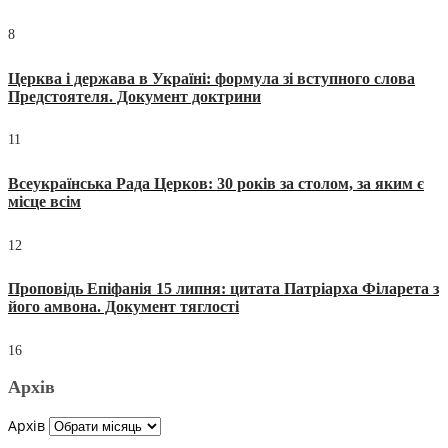
8
Церква і держава в Україні: формула зі вступного слова
Предстоятеля. Документ доктрини
11
Всеукраїнська Рада Церков: 30 років за столом, за яким є
місце всім
12
Проповідь Епіфанія 15 липня: цитата Патріарха Філарета з
його амвона. Документ тяглості
16
Архів
Архів