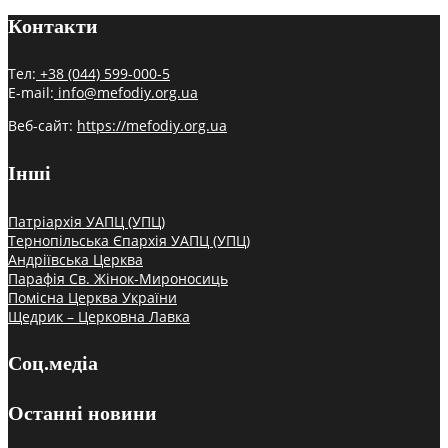
Контакти
Тел:
+38 (044) 599-000-5
E-mail:
info@mefodiy.org.ua
Веб-сайт:
https://mefodiy.org.ua
Інші
Патріархія УАПЦ (УПЦ)
Тернопільська Єпархія УАПЦ (УПЦ)
Андріївська Церква
Парафія Св. Жінок-Мироносиць
Помісна Церква України
Щедрик – Церковна Лавка
Соц.медіа
Останні новини