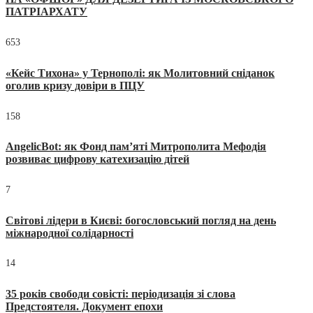
ПАТРІАРХАТУ
653
«Кейс Тихона» у Тернополі: як Молитовний сніданок
оголив кризу довіри в ПЦУ
158
AngelicBot: як Фонд пам’яті Митрополита Мефодія
розвиває цифрову катехизацію дітей
7
Світові лідери в Києві: богословський погляд на день
міжнародної солідарності
14
35 років свободи совісті: періодизація зі слова
Предстоятеля. Документ епохи