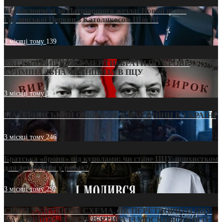
Від віолончелі до Патріаршого жезла: Новий шлях
Грузинської Церкви з Католикосом Шіо III
3 місяці тому
139
ЕКСКЛЮЗИВ (ДОКУМЕНТИ)/БРАТИ ПО КРОВІ:
КРИМІНАЛЬНА ФРАНШИЗА В ПЦУ
3 місяці тому
539
МАТЕРИНСЬКИЙ ОМОРФОР В ЧАС ВІЙНИ В УКРАЇНІ
3 місяці тому
246
Братська «броня» під куполами: чи стане ПЦУ прихистком
для дезертирів у рясах?
3 місяці тому
292
СВЯТІ УХИЛЯНТИ: СХЕМА, ЯК ПЕРЕТВОРИТИ ПЦУ
НА «ОФШОР» ДЛЯ ДЕЗЕРТИРА ІЗ МОСКОВСЬКОГО