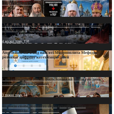
ПАТРІАРХАТУ
3 місяці тому
653
«Кейс Тихона» у Тернополі: як Молитовний сніданок
оголив кризу довіри в ПЦУ
4 місяці тому
158
AngelicBot: як Фонд пам’яті Митрополита Мефодія
розвиває цифрову катехизацію дітей
5 днів тому
7
Світові лідери в Києві: богословський погляд на день
міжнародної солідарності
3 тижні тому
14
35 років свободи совісті: періодизація зі слова
Предстоятеля. Документ епохи