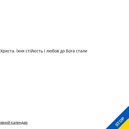
риста. Їхня стійкість і любов до Бога стали
STOP
овний календар