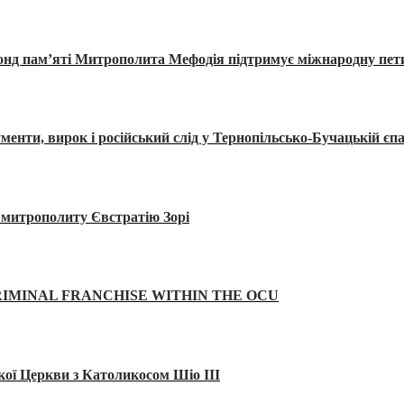
Фонд пам’яті Митрополита Мефодія підтримує міжнародну пе
, вирок і російський слід у Тернопільсько-Бучацькій єпа
а митрополиту Євстратію Зорі
IMINAL FRANCHISE WITHIN THE OCU
кої Церкви з Католикосом Шіо III