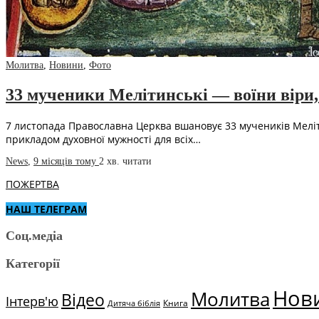
Молитва
,
Новини
,
Фото
33 мученики Мелітинські — воїни віри
7 листопада Православна Церква вшановує 33 мучеників Мелітинс
прикладом духовної мужності для всіх…
News
,
9 місяців тому
2 хв.
читати
ПОЖЕРТВА
НАШ ТЕЛЕГРАМ
Соц.медіа
Категорії
Нов
Молитва
Відео
Інтерв'ю
Книга
Дитяча біблія