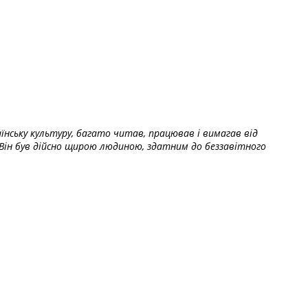
їнську культуру, багато читав, працював і вимагав від
Він був дійсно щирою людиною, здатним до беззавітного