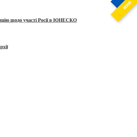
WAR
тицію щодо участі Росії в ЮНЕСКО
рхії