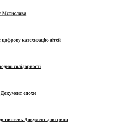
ву Мстислава
 цифрову катехизацію дітей
одної солідарності
я. Документ епохи
редстоятеля. Документ доктрини