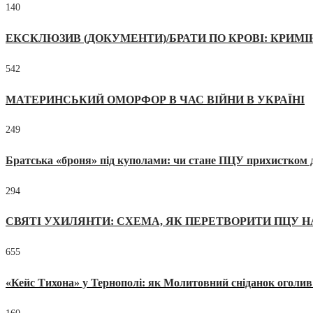
140
ЕКСКЛЮЗИВ (ДОКУМЕНТИ)/БРАТИ ПО КРОВІ: КРИМ
542
МАТЕРИНСЬКИЙ ОМОРФОР В ЧАС ВІЙНИ В УКРАЇНІ
249
Братська «броня» під куполами: чи стане ПЦУ прихистком д
294
СВЯТІ УХИЛЯНТИ: СХЕМА, ЯК ПЕРЕТВОРИТИ ПЦУ Н
655
«Кейс Тихона» у Тернополі: як Молитовний сніданок оголив