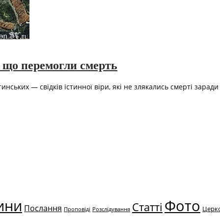
, що перемогли смерть
ьких — свідків істинної віри, які не злякались смерті заради Х
ини
Фото
Статті
Послання
Церк
Проповіді
Розслідування