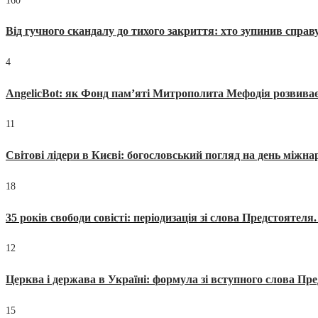
160
Від гучного скандалу до тихого закриття: хто зупинив спра
4
AngelicBot: як Фонд пам’яті Митрополита Мефодія розвиває
11
Світові лідери в Києві: богословський погляд на день міжнар
18
35 років свободи совісті: періодизація зі слова Предстоятел
12
Церква і держава в Україні: формула зі вступного слова П
15