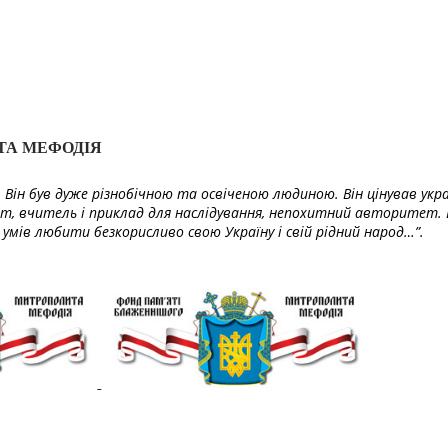
ТА МЕФОДІЯ
Він був дуже різнобічною та освіченою людиною. Він цінував укра
т, вчитель і приклад для наслідування, непохитний авторитет. 
умів любити безкорисливо свою Україну і свій рідний народ…”.