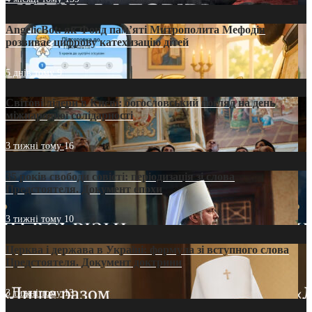
AngelicBot: як Фонд пам’яті Митрополита Мефодія
розвиває цифрову катехизацію дітей
5 днів тому
9
Світові лідери в Києві: богословський погляд на день
міжнародної солідарності
3 тижні тому
16
35 років свободи совісті: періодизація зі слова
Предстоятеля. Документ епохи
3 тижні тому
10
Церква і держава в Україні: формула зі вступного слова
Предстоятеля. Документ доктрини
3 тижні тому
13