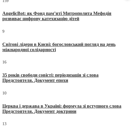
159
AngelicBot: як Фонд пам’яті Митрополита Мефодія
розвиває цифрову катехизацію дітей
9
Світові лідери в Києві: богословський погляд на день
міжнародної солідарності
16
35 років свободи совісті: періодизація зі слова
Предстоятеля. Документ епохи
10
Церква і держава в Україні: формула зі вступного слова
Предстоятеля. Документ доктрини
13