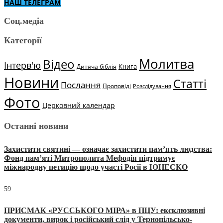
НАШ ТЕЛЕГРАМ
Соц.медіа
Категорії
Молитва
Відео
Інтерв'ю
Книга
Дитяча біблія
Новини
Статті
Послання
Проповіді
Розслідування
Фото
Церковний календар
Останні новини
Захистити святині — означає захистити пам’ять людства:
Фонд пам’яті Митрополита Мефодія підтримує
міжнародну петицію щодо участі Росії в ЮНЕСКО
59
ПРИСМАК «РУССЬКОГО МІРА» в ПЦУ: ексклюзивні
документи, вирок і російський слід у Тернопільсько-