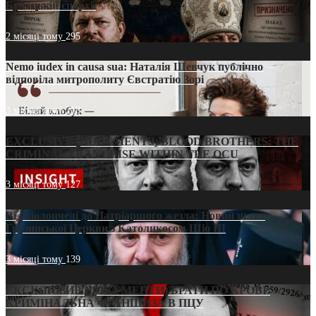
Бучацькій єпархії
2 місяці тому
295
Nemo iudex in causa sua: Наталія Шевчук публічно
відповіла митрополиту Євстратію Зорі
3 місяці тому
213
EXCLUSIVE (DOCUMENTS)/BLOOD BROTHERS: THE
CRIMINAL FRANCHISE WITHIN THE OCU
3 місяці тому
127
Від віолончелі до Патріаршого жезла: Новий шлях
Грузинської Церкви з Католикосом Шіо III
3 місяці тому
139
ЕКСКЛЮЗИВ (ДОКУМЕНТИ)/БРАТИ ПО КРОВІ:
КРИМІНАЛЬНА ФРАНШИЗА В ПЦУ