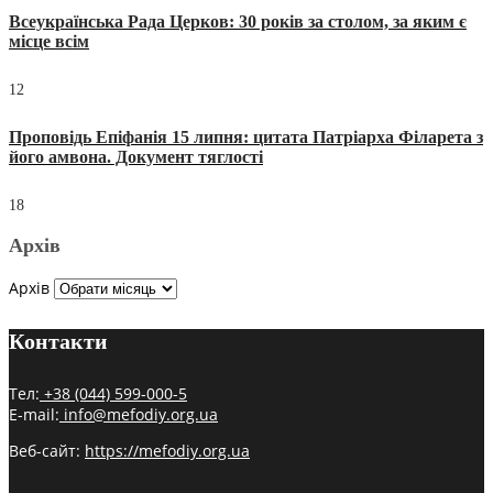
Всеукраїнська Рада Церков: 30 років за столом, за яким є
місце всім
12
Проповідь Епіфанія 15 липня: цитата Патріарха Філарета з
його амвона. Документ тяглості
18
Архів
Архів
Контакти
Тел:
+38 (044) 599-000-5
E-mail:
info@mefodiy.org.ua
Веб-сайт:
https://mefodiy.org.ua