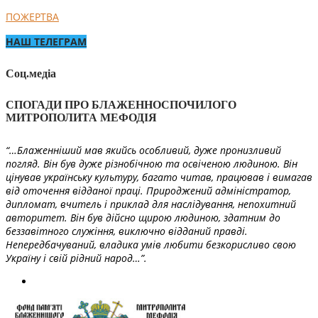
ПОЖЕРТВА
НАШ ТЕЛЕГРАМ
Соц.медіа
СПОГАДИ ПРО БЛАЖЕННОСПОЧИЛОГО
МИТРОПОЛИТА МЕФОДІЯ
“…Блаженніший мав якийсь особливий, дуже пронизливий
погляд. Він був дуже різнобічною та освіченою людиною. Він
цінував українську культуру, багато читав, працював і вимагав
від оточення відданої праці. Природжений адміністратор,
дипломат, вчитель і приклад для наслідування, непохитний
авторитет. Він був дійсно щирою людиною, здатним до
беззавітного служіння, виключно відданий правді.
Непередбачуваний, владика умів любити безкорисливо свою
Україну і свій рідний народ…”.