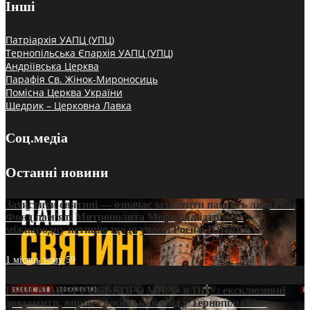
Інші
Патріархія УАПЦ (УПЦ)
Тернопільська Єпархія УАПЦ (УПЦ)
Андріївська Церква
Парафія Св. Жінок-Мироносиць
Помісна Церква України
Щедрик – Церковна Лавка
Соц.медіа
Останні новини
Захистити святині — означає захистити пам’ять людства:
Фонд пам’яті Митрополита Мефодія підтримує
міжнародну петицію щодо участі Росії в ЮНЕСКО
1 місяць тому
59
ПРИСМАК «РУССЬКОГО МІРА» в ПЦУ: ексклюзивні
документи, вирок і російський слід у Тернопільсько-