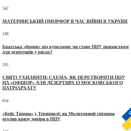
542
МАТЕРИНСЬКИЙ ОМОРФОР В ЧАС ВІЙНИ В УКРАЇНІ
248
Братська «броня» під куполами: чи стане ПЦУ прихистком
для дезертирів у рясах?
292
СВЯТІ УХИЛЯНТИ: СХЕМА, ЯК ПЕРЕТВОРИТИ ПЦУ
НА «ОФШОР» ДЛЯ ДЕЗЕРТИРА ІЗ МОСКОВСЬКОГО
ПАТРІАРХАТУ
654
S
«Кейс Тихона» у Тернополі: як Молитовний сніданок
W
оголив кризу довіри в ПЦУ