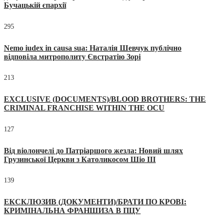
Бучацькій єпархії
295
Nemo iudex in causa sua: Наталія Шевчук публічно
відповіла митрополиту Євстратію Зорі
213
EXCLUSIVE (DOCUMENTS)/BLOOD BROTHERS: THE
CRIMINAL FRANCHISE WITHIN THE OCU
127
Від віолончелі до Патріаршого жезла: Новий шлях
Грузинської Церкви з Католикосом Шіо III
139
ЕКСКЛЮЗИВ (ДОКУМЕНТИ)/БРАТИ ПО КРОВІ:
КРИМІНАЛЬНА ФРАНШИЗА В ПЦУ