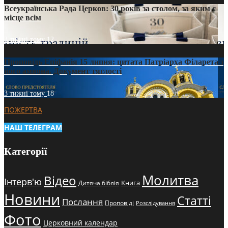
Всеукраїнська Рада Церков: 30 років за столом, за яким є
місце всім
3 тижні тому
12
Проповідь Епіфанія 15 липня: цитата Патріарха Філарета з
його амвона. Документ тяглості
3 тижні тому
18
ПОЖЕРТВА
НАШ ТЕЛЕГРАМ
Категорії
Молитва
Відео
Інтерв'ю
Книга
Дитяча біблія
Новини
Статті
Послання
Проповіді
Розслідування
Фото
Церковний календар