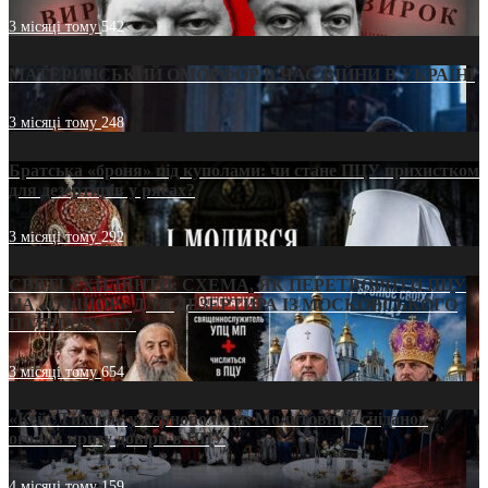
3 місяці тому
542
МАТЕРИНСЬКИЙ ОМОРФОР В ЧАС ВІЙНИ В УКРАЇНІ
3 місяці тому
248
Братська «броня» під куполами: чи стане ПЦУ прихистком
для дезертирів у рясах?
3 місяці тому
292
СВЯТІ УХИЛЯНТИ: СХЕМА, ЯК ПЕРЕТВОРИТИ ПЦУ
НА «ОФШОР» ДЛЯ ДЕЗЕРТИРА ІЗ МОСКОВСЬКОГО
ПАТРІАРХАТУ
3 місяці тому
654
«Кейс Тихона» у Тернополі: як Молитовний сніданок
оголив кризу довіри в ПЦУ
4 місяці тому
159