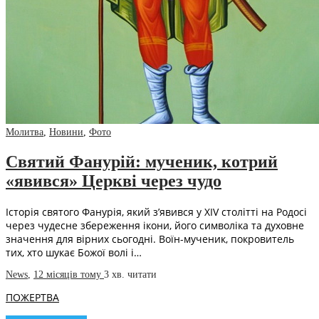
Молитва
,
Новини
,
Фото
Святий Фанурій: мученик, котрий
«явився» Церкві через чудо
Історія святого Фанурія, який з’явився у XIV столітті на Родосі
через чудесне збереження ікони, його символіка та духовне
значення для вірних сьогодні. Воїн-мученик, покровитель
тих, хто шукає Божої волі і…
News
,
12 місяців тому
3 хв.
читати
ПОЖЕРТВА