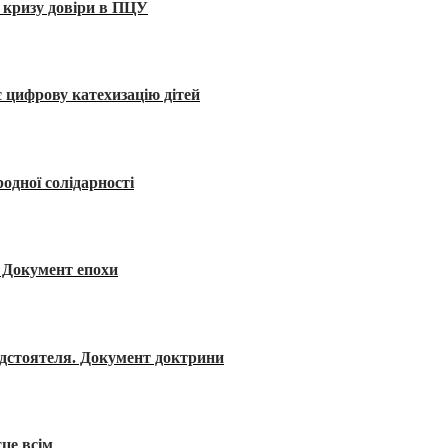
 кризу довіри в ПЦУ
 цифрову катехизацію дітей
одної солідарності
я. Документ епохи
редстоятеля. Документ доктрини
сце всім