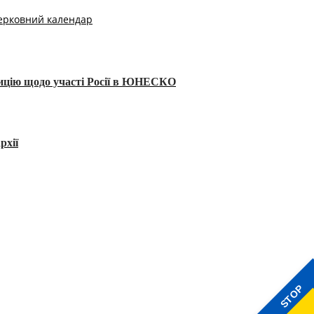
ерковний календар
тицію щодо участі Росії в ЮНЕСКО
рхії
STOP