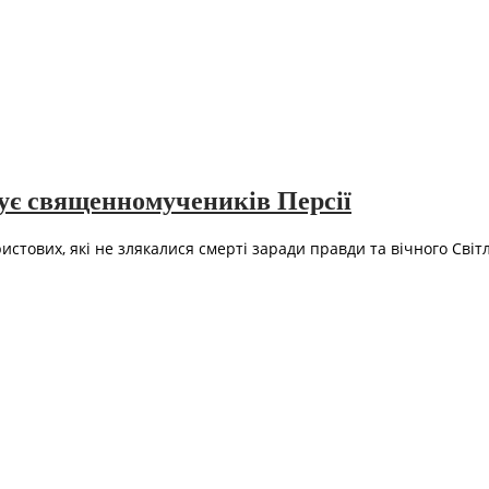
дує священномучеників Персії
стових, які не злякалися смерті заради правди та вічного Світ