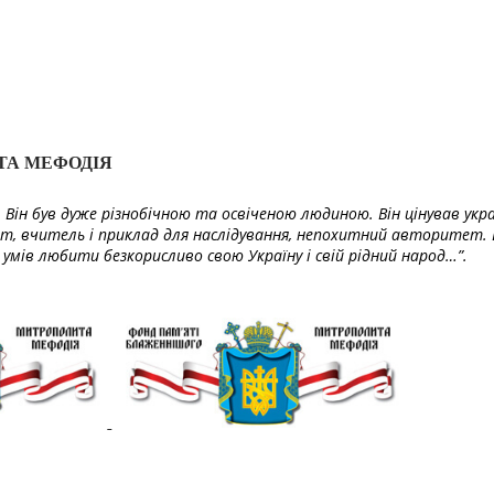
ТА МЕФОДІЯ
Він був дуже різнобічною та освіченою людиною. Він цінував укра
т, вчитель і приклад для наслідування, непохитний авторитет. 
умів любити безкорисливо свою Україну і свій рідний народ…”.