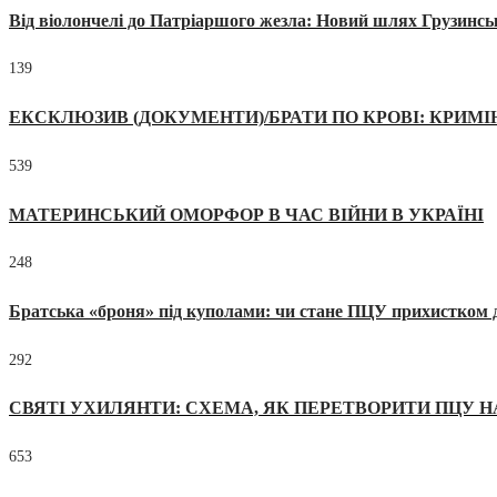
Від віолончелі до Патріаршого жезла: Новий шлях Грузинсь
139
ЕКСКЛЮЗИВ (ДОКУМЕНТИ)/БРАТИ ПО КРОВІ: КРИМ
539
МАТЕРИНСЬКИЙ ОМОРФОР В ЧАС ВІЙНИ В УКРАЇНІ
248
Братська «броня» під куполами: чи стане ПЦУ прихистком д
292
СВЯТІ УХИЛЯНТИ: СХЕМА, ЯК ПЕРЕТВОРИТИ ПЦУ Н
653