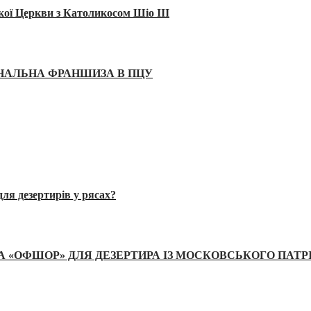
кої Церкви з Католикосом Шіо III
ІНАЛЬНА ФРАНШИЗА В ПЦУ
ля дезертирів у рясах?
А «ОФШОР» ДЛЯ ДЕЗЕРТИРА ІЗ МОСКОВСЬКОГО ПАТР