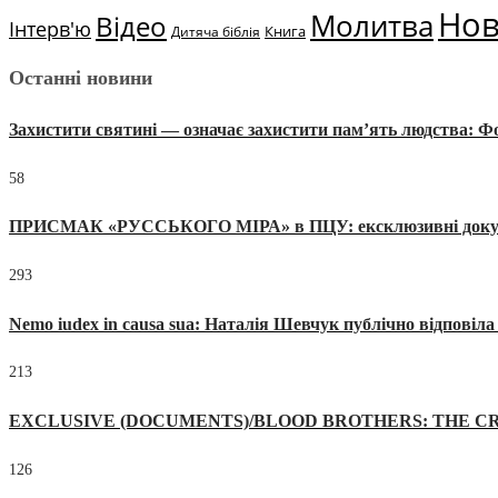
Но
Молитва
Відео
Інтерв'ю
Книга
Дитяча біблія
Останні новини
Захистити святині — означає захистити пам’ять людства: 
58
ПРИСМАК «РУССЬКОГО МІРА» в ПЦУ: ексклюзивні документи
293
Nemo iudex in causa sua: Наталія Шевчук публічно відповіл
213
EXCLUSIVE (DOCUMENTS)/BLOOD BROTHERS: THE CR
126