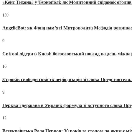
«Кейс Тихона» у Тернополі: як Молитовний сніданок оголив
159
AngelicBot: як Фонд пам’яті Митрополита Мефодія розвиває
9
Світові лідери в Києві: богословський погляд на день міжнар
16
35 років свободи совісті: періодизація зі слова Предстоятел
9
Церква і держава в Україні: формула зі вступного слова П
12
Всеукраїнська Рада Церков: 30 років за столом, за яким є мі