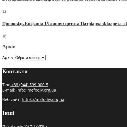
12
Проповідь Епіфанія 15 липня: цитата Патріарха Філарета з 
18
Архів
Архів
Контакти
Тел:
+38 (044) 599-000-5
E-mail:
info@mefodiy.org.ua
Веб-сайт:
https://mefodiy.org.ua
Інші
Патріархія УАПЦ (УПЦ)