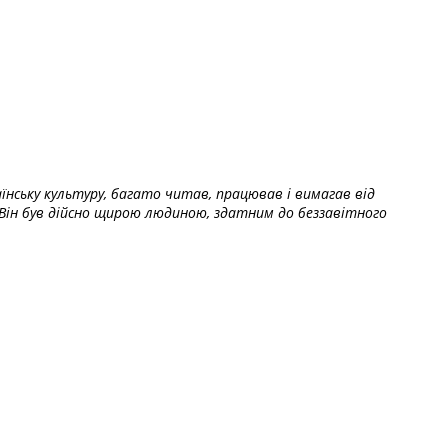
їнську культуру, багато читав, працював і вимагав від
Він був дійсно щирою людиною, здатним до беззавітного