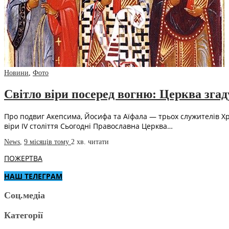
Новини
,
Фото
Світло віри посеред вогню: Церква зга
Про подвиг Акепсима, Йосифа та Аїфала — трьох служителів Хри
віри IV століття Сьогодні Православна Церква…
News
,
9 місяців тому
2 хв.
читати
ПОЖЕРТВА
НАШ ТЕЛЕГРАМ
Соц.медіа
Категорії