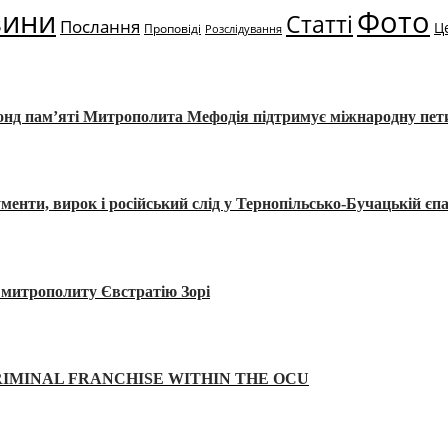
вини
Фото
Статті
Послання
Ц
Проповіді
Розслідування
Фонд пам’яті Митрополита Мефодія підтримує міжнародну пе
, вирок і російський слід у Тернопільсько-Бучацькій єпа
а митрополиту Євстратію Зорі
IMINAL FRANCHISE WITHIN THE OCU