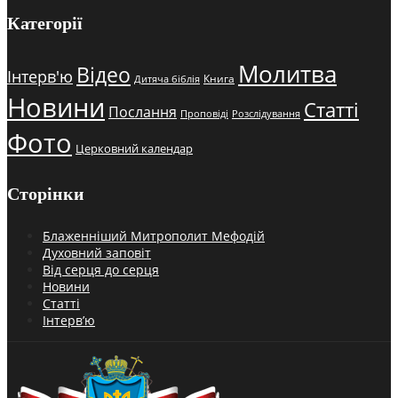
Категорії
Молитва
Відео
Інтерв'ю
Книга
Дитяча біблія
Новини
Статті
Послання
Проповіді
Розслідування
Фото
Церковний календар
Сторінки
Блаженніший Митрополит Мефодій
Духовний заповіт
Від серця до серця
Новини
Статті
Інтерв’ю