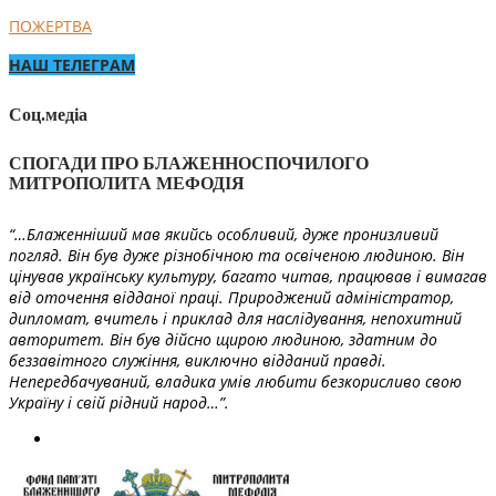
ПОЖЕРТВА
НАШ ТЕЛЕГРАМ
Соц.медіа
СПОГАДИ ПРО БЛАЖЕННОСПОЧИЛОГО
МИТРОПОЛИТА МЕФОДІЯ
“…Блаженніший мав якийсь особливий, дуже пронизливий
погляд. Він був дуже різнобічною та освіченою людиною. Він
цінував українську культуру, багато читав, працював і вимагав
від оточення відданої праці. Природжений адміністратор,
дипломат, вчитель і приклад для наслідування, непохитний
авторитет. Він був дійсно щирою людиною, здатним до
беззавітного служіння, виключно відданий правді.
Непередбачуваний, владика умів любити безкорисливо свою
Україну і свій рідний народ…”.