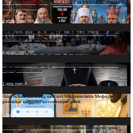
НА «ОФШОР» ДЛЯ ДЕЗЕРТИРА ІЗ МОСКОВСЬКОГО
ПАТРІАРХАТУ
3 місяці тому
656
«Кейс Тихона» у Тернополі: як Молитовний сніданок
оголив кризу довіри в ПЦУ
4 місяці тому
160
Від гучного скандалу до тихого закриття: хто зупинив
справу Мстислава
1 день тому
4
AngelicBot: як Фонд пам’яті Митрополита Мефодія
розвиває цифрову катехизацію дітей
1 тиждень тому
12
Світові лідери в Києві: богословський погляд на день