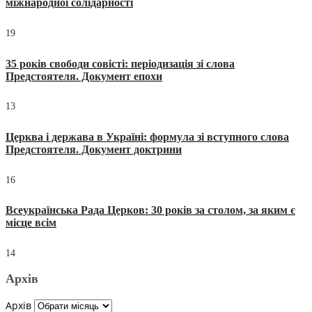
міжнародної солідарності
19
35 років свободи совісті: періодизація зі слова
Предстоятеля. Документ епохи
13
Церква і держава в Україні: формула зі вступного слова
Предстоятеля. Документ доктрини
16
Всеукраїнська Рада Церков: 30 років за столом, за яким є
місце всім
14
Архів
Архів