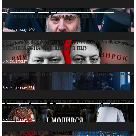
Від віолончелі до Патріаршого жезла: Новий шлях
Грузинської Церкви з Католикосом Шіо III
3 місяці тому
140
ЕКСКЛЮЗИВ (ДОКУМЕНТИ)/БРАТИ ПО КРОВІ:
КРИМІНАЛЬНА ФРАНШИЗА В ПЦУ
3 місяці тому
544
МАТЕРИНСЬКИЙ ОМОРФОР В ЧАС ВІЙНИ В УКРАЇНІ
3 місяці тому
251
Братська «броня» під куполами: чи стане ПЦУ прихистком
для дезертирів у рясах?
3 місяці тому
294
СВЯТІ УХИЛЯНТИ: СХЕМА, ЯК ПЕРЕТВОРИТИ ПЦУ