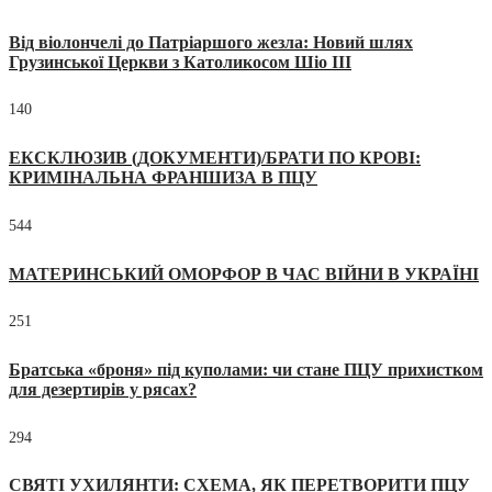
Від віолончелі до Патріаршого жезла: Новий шлях
Грузинської Церкви з Католикосом Шіо III
140
ЕКСКЛЮЗИВ (ДОКУМЕНТИ)/БРАТИ ПО КРОВІ:
КРИМІНАЛЬНА ФРАНШИЗА В ПЦУ
544
МАТЕРИНСЬКИЙ ОМОРФОР В ЧАС ВІЙНИ В УКРАЇНІ
251
Братська «броня» під куполами: чи стане ПЦУ прихистком
для дезертирів у рясах?
294
СВЯТІ УХИЛЯНТИ: СХЕМА, ЯК ПЕРЕТВОРИТИ ПЦУ