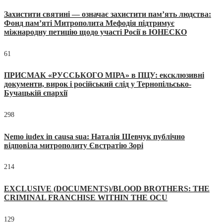
Захистити святині — означає захистити пам’ять людства:
Фонд пам’яті Митрополита Мефодія підтримує
міжнародну петицію щодо участі Росії в ЮНЕСКО
61
ПРИСМАК «РУССЬКОГО МІРА» в ПЦУ: ексклюзивні
документи, вирок і російський слід у Тернопільсько-
Бучацькій єпархії
298
Nemo iudex in causa sua: Наталія Шевчук публічно
відповіла митрополиту Євстратію Зорі
214
EXCLUSIVE (DOCUMENTS)/BLOOD BROTHERS: THE
CRIMINAL FRANCHISE WITHIN THE OCU
129