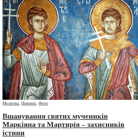
Молитва
,
Новини
,
Фото
Вшанування святих мучеників
Маркіяна та Мартирія – захисників
істини