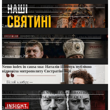
Захистити святині — означає захистити пам’ять людства:
Фонд пам’яті Митрополита Мефодія підтримує
міжнародну петицію щодо участі Росії в ЮНЕСКО
2 місяці тому
61
ПРИСМАК «РУССЬКОГО МІРА» в ПЦУ: ексклюзивні
документи, вирок і російський слід у Тернопільсько-
Бучацькій єпархії
2 місяці тому
298
Nemo iudex in causa sua: Наталія Шевчук публічно
відповіла митрополиту Євстратію Зорі
3 місяці тому
214
EXCLUSIVE (DOCUMENTS)/BLOOD BROTHERS: THE
CRIMINAL FRANCHISE WITHIN THE OCU
3 місяці тому
129