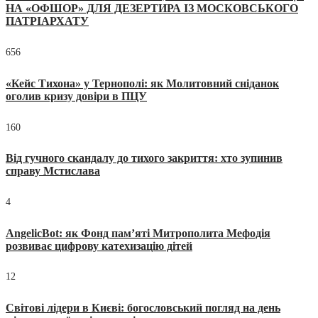
НА «ОФШОР» ДЛЯ ДЕЗЕРТИРА ІЗ МОСКОВСЬКОГО
ПАТРІАРХАТУ
656
«Кейс Тихона» у Тернополі: як Молитовний сніданок
оголив кризу довіри в ПЦУ
160
Від гучного скандалу до тихого закриття: хто зупинив
справу Мстислава
4
AngelicBot: як Фонд пам’яті Митрополита Мефодія
розвиває цифрову катехизацію дітей
12
Світові лідери в Києві: богословський погляд на день