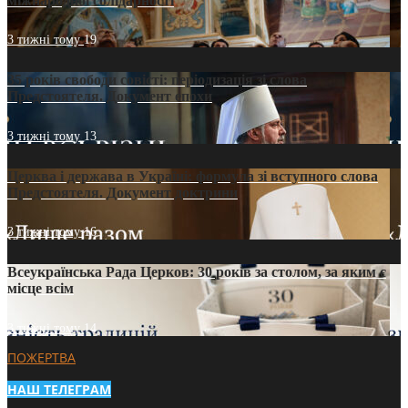
міжнародної солідарності
3 тижні тому
19
35 років свободи совісті: періодизація зі слова
Предстоятеля. Документ епохи
3 тижні тому
13
Церква і держава в Україні: формула зі вступного слова
Предстоятеля. Документ доктрини
3 тижні тому
16
Всеукраїнська Рада Церков: 30 років за столом, за яким є
місце всім
3 тижні тому
14
ПОЖЕРТВА
НАШ ТЕЛЕГРАМ