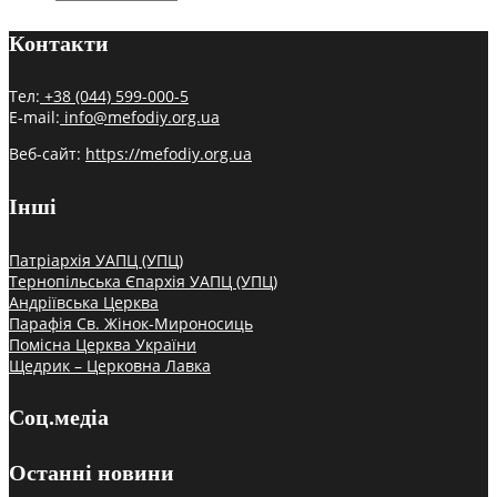
Контакти
Тел:
+38 (044) 599-000-5
E-mail:
info@mefodiy.org.ua
Веб-сайт:
https://mefodiy.org.ua
Інші
Патріархія УАПЦ (УПЦ)
Тернопільська Єпархія УАПЦ (УПЦ)
Андріївська Церква
Парафія Св. Жінок-Мироносиць
Помісна Церква України
Щедрик – Церковна Лавка
Соц.медіа
Останні новини