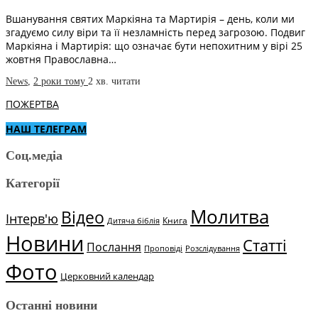
Вшанування святих Маркіяна та Мартирія – день, коли ми
згадуємо силу віри та її незламність перед загрозою. Подвиг
Маркіяна і Мартирія: що означає бути непохитним у вірі 25
жовтня Православна…
News
,
2 роки тому
2 хв.
читати
ПОЖЕРТВА
НАШ ТЕЛЕГРАМ
Соц.медіа
Категорії
Молитва
Відео
Інтерв'ю
Книга
Дитяча біблія
Новини
Статті
Послання
Проповіді
Розслідування
Фото
Церковний календар
Останні новини