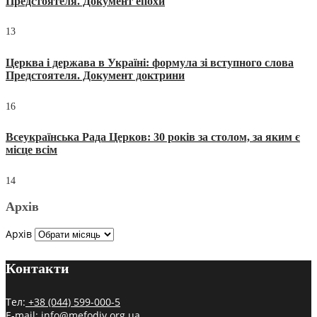
Предстоятеля. Документ епохи
13
Церква і держава в Україні: формула зі вступного слова
Предстоятеля. Документ доктрини
16
Всеукраїнська Рада Церков: 30 років за столом, за яким є
місце всім
14
Архів
Архів
Контакти
Тел:
+38 (044) 599-000-5
E-mail:
info@mefodiy.org.ua