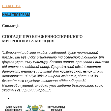
ПОЖЕРТВА
НАШ ТЕЛЕГРАМ
Соц.медіа
СПОГАДИ ПРО БЛАЖЕННОСПОЧИЛОГО
МИТРОПОЛИТА МЕФОДІЯ
“…Блаженніший мав якийсь особливий, дуже пронизливий
погляд. Він був дуже різнобічною та освіченою людиною. Він
цінував українську культуру, багато читав, працював і вимагав
від оточення відданої праці. Природжений адміністратор,
дипломат, вчитель і приклад для наслідування, непохитний
авторитет. Він був дійсно щирою людиною, здатним до
беззавітного служіння, виключно відданий правді.
Непередбачуваний, владика умів любити безкорисливо свою
Україну і свій рідний народ…”.