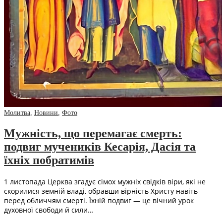
Молитва
,
Новини
,
Фото
Мужність, що перемагає смерть:
подвиг мучеників Кесарія, Дасія та
їхніх побратимів
1 листопада Церква згадує сімох мужніх свідків віри, які не
скорилися земній владі, обравши вірність Христу навіть
перед обличчям смерті. Їхній подвиг — це вічний урок
духовної свободи й сили…