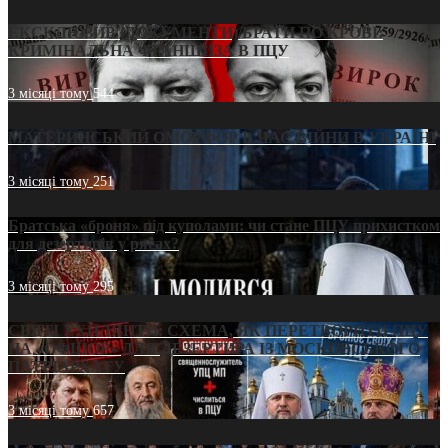
ЕКСКЛЮЗИВ (ДОКУМЕНТИ)/БРАТИ ПО КРОВІ:
КРИМІНАЛЬНА ФРАНШИЗА В ПЦУ
3 місяці тому
544
МАТЕРИНСЬКИЙ ОМОРФОР В ЧАС ВІЙНИ В УКРАЇНІ
3 місяці тому
251
Братська «броня» під куполами: чи стане ПЦУ прихистком
для дезертирів у рясах?
3 місяці тому
295
СВЯТІ УХИЛЯНТИ: СХЕМА, ЯК ПЕРЕТВОРИТИ ПЦУ
НА «ОФШОР» ДЛЯ ДЕЗЕРТИРА ІЗ МОСКОВСЬКОГО
ПАТРІАРХАТУ
3 місяці тому
657