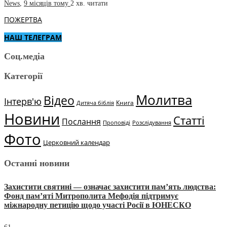
News
,
9 місяців тому
2 хв.
читати
ПОЖЕРТВА
НАШ ТЕЛЕГРАМ
Соц.медіа
Категорії
Молитва
Відео
Інтерв'ю
Книга
Дитяча біблія
Новини
Статті
Послання
Проповіді
Розслідування
Фото
Церковний календар
Останні новини
Захистити святині — означає захистити пам’ять людства:
Фонд пам’яті Митрополита Мефодія підтримує
міжнародну петицію щодо участі Росії в ЮНЕСКО