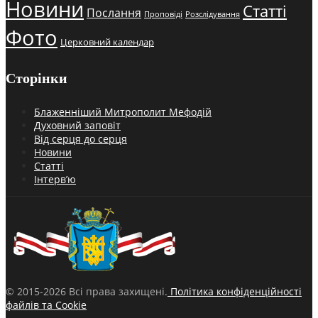
Новини
Статті
Послання
Проповіді
Розслідування
Фото
Церковний календар
Сторінки
Блаженніший Митрополит Мефодій
Духовний заповіт
Від серця до серця
Новини
Статті
Інтерв’ю
© 2015-2026 Всі права захищені.
Політика конфіденційності
файлів та Cookie