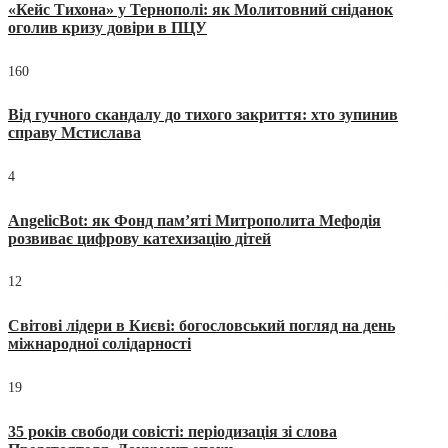
«Кейс Тихона» у Тернополі: як Молитовний сніданок
оголив кризу довіри в ПЦУ
160
Від гучного скандалу до тихого закриття: хто зупинив
справу Мстислава
4
AngelicBot: як Фонд пам’яті Митрополита Мефодія
розвиває цифрову катехизацію дітей
12
Світові лідери в Києві: богословський погляд на день
міжнародної солідарності
19
35 років свободи совісті: періодизація зі слова