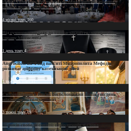
«Кейс Тихона» у Тернополі: як Молитовний сніданок
оголив кризу довіри в ПЦУ
4 місяці тому
160
Від гучного скандалу до тихого закриття: хто зупинив
справу Мстислава
1 день тому
4
AngelicBot: як Фонд пам’яті Митрополита Мефодія
розвиває цифрову катехизацію дітей
1 тиждень тому
12
Світові лідери в Києві: богословський погляд на день
міжнародної солідарності
3 тижні тому
19
35 років свободи совісті: періодизація зі слова
Предстоятеля. Документ епохи