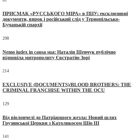
61
ПРИСМАК «РУССЬКОГО МІРА» в ПЦУ: ексклюзивні
документи, вирок і російський слід у Тернопільсько-
Бучацькій єпархії
298
Nemo iudex in causa sua: Наталія Шевчук публічно
відповіла митрополиту Євстратію Зорі
214
EXCLUSIVE (DOCUMENTS)/BLOOD BROTHERS: THE
CRIMINAL FRANCHISE WITHIN THE OCU
129
Від віолончелі до Патріаршого жезла: Новий шлях
Грузинської Церкви з Католикосом Шіо III
141