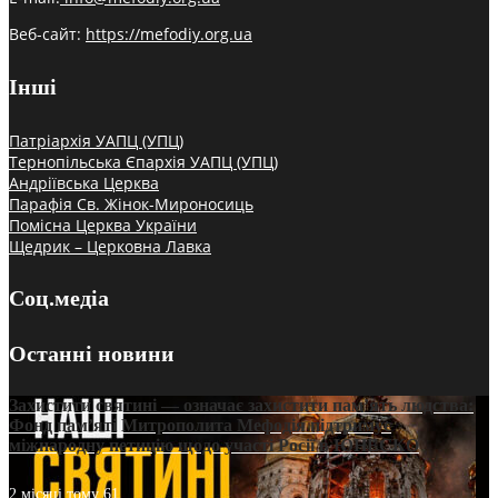
Веб-сайт:
https://mefodiy.org.ua
Інші
Патріархія УАПЦ (УПЦ)
Тернопільська Єпархія УАПЦ (УПЦ)
Андріївська Церква
Парафія Св. Жінок-Мироносиць
Помісна Церква України
Щедрик – Церковна Лавка
Соц.медіа
Останні новини
Захистити святині — означає захистити пам’ять людства:
Фонд пам’яті Митрополита Мефодія підтримує
міжнародну петицію щодо участі Росії в ЮНЕСКО
2 місяці тому
61