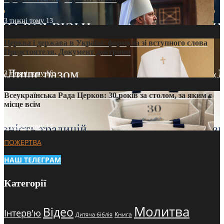
3 тижні тому
13
Церква і держава в Україні: формула зі вступного слова
Предстоятеля. Документ доктрини
3 тижні тому
16
Всеукраїнська Рада Церков: 30 років за столом, за яким є
місце всім
3 тижні тому
14
ПОЖЕРТВА
НАШ ТЕЛЕГРАМ
Категорії
Молитва
Відео
Інтерв'ю
Книга
Дитяча біблія