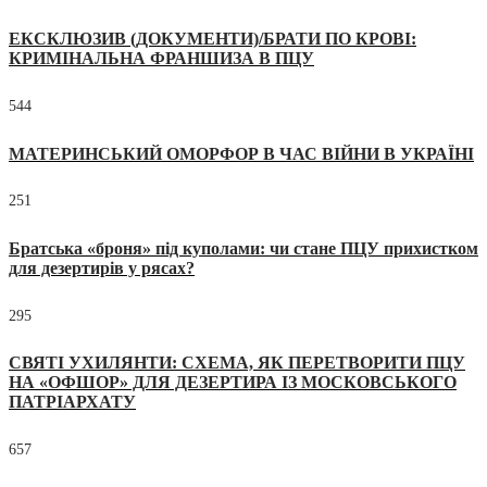
ЕКСКЛЮЗИВ (ДОКУМЕНТИ)/БРАТИ ПО КРОВІ:
КРИМІНАЛЬНА ФРАНШИЗА В ПЦУ
544
МАТЕРИНСЬКИЙ ОМОРФОР В ЧАС ВІЙНИ В УКРАЇНІ
251
Братська «броня» під куполами: чи стане ПЦУ прихистком
для дезертирів у рясах?
295
СВЯТІ УХИЛЯНТИ: СХЕМА, ЯК ПЕРЕТВОРИТИ ПЦУ
НА «ОФШОР» ДЛЯ ДЕЗЕРТИРА ІЗ МОСКОВСЬКОГО
ПАТРІАРХАТУ
657