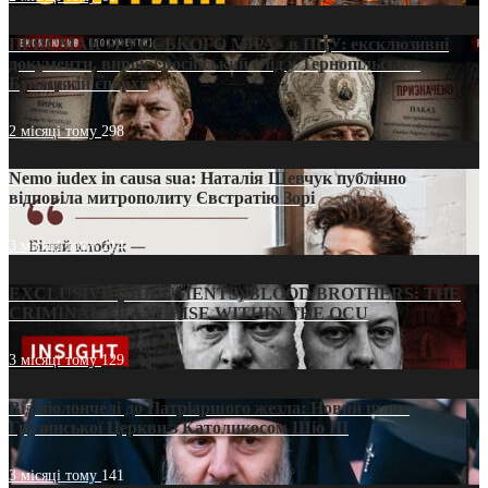
ПРИСМАК «РУССЬКОГО МІРА» в ПЦУ: ексклюзивні
документи, вирок і російський слід у Тернопільсько-
Бучацькій єпархії
2 місяці тому
298
Nemo iudex in causa sua: Наталія Шевчук публічно
відповіла митрополиту Євстратію Зорі
3 місяці тому
214
EXCLUSIVE (DOCUMENTS)/BLOOD BROTHERS: THE
CRIMINAL FRANCHISE WITHIN THE OCU
3 місяці тому
129
Від віолончелі до Патріаршого жезла: Новий шлях
Грузинської Церкви з Католикосом Шіо III
3 місяці тому
141