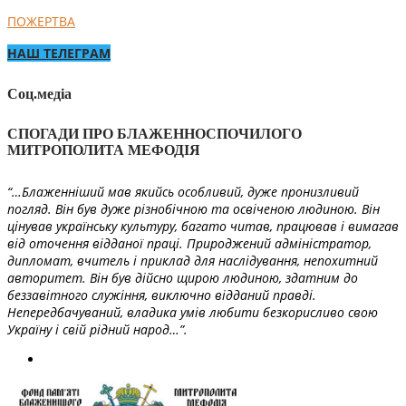
ПОЖЕРТВА
НАШ ТЕЛЕГРАМ
Соц.медіа
СПОГАДИ ПРО БЛАЖЕННОСПОЧИЛОГО
МИТРОПОЛИТА МЕФОДІЯ
“…Блаженніший мав якийсь особливий, дуже пронизливий
погляд. Він був дуже різнобічною та освіченою людиною. Він
цінував українську культуру, багато читав, працював і вимагав
від оточення відданої праці. Природжений адміністратор,
дипломат, вчитель і приклад для наслідування, непохитний
авторитет. Він був дійсно щирою людиною, здатним до
беззавітного служіння, виключно відданий правді.
Непередбачуваний, владика умів любити безкорисливо свою
Україну і свій рідний народ…”.