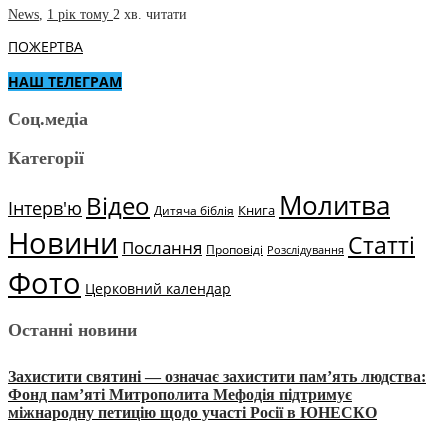
News
,
1 рік тому
2 хв.
читати
ПОЖЕРТВА
НАШ ТЕЛЕГРАМ
Соц.медіа
Категорії
Молитва
Відео
Інтерв'ю
Книга
Дитяча біблія
Новини
Статті
Послання
Проповіді
Розслідування
Фото
Церковний календар
Останні новини
Захистити святині — означає захистити пам’ять людства:
Фонд пам’яті Митрополита Мефодія підтримує
міжнародну петицію щодо участі Росії в ЮНЕСКО