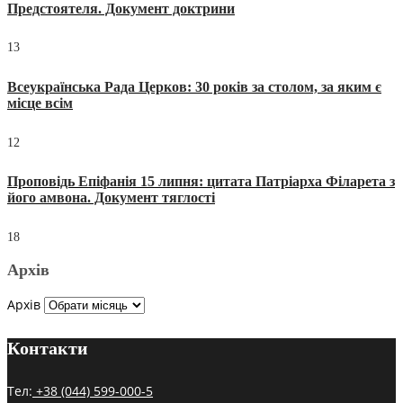
Предстоятеля. Документ доктрини
13
Всеукраїнська Рада Церков: 30 років за столом, за яким є
місце всім
12
Проповідь Епіфанія 15 липня: цитата Патріарха Філарета з
його амвона. Документ тяглості
18
Архів
Архів
Контакти
Тел:
+38 (044) 599-000-5