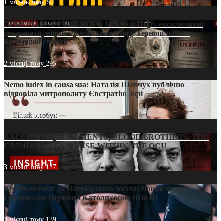
1 місяць тому
59
ПРИСМАК «РУССЬКОГО МІРА» в ПЦУ: ексклюзивні
документи, вирок і російський слід у Тернопільсько-
Бучацькій єпархії
2 місяці тому
295
Nemo iudex in causa sua: Наталія Шевчук публічно
відповіла митрополиту Євстратію Зорі
3 місяці тому
213
EXCLUSIVE (DOCUMENTS)/BLOOD BROTHERS: THE
CRIMINAL FRANCHISE WITHIN THE OCU
3 місяці тому
127
Від віолончелі до Патріаршого жезла: Новий шлях
Грузинської Церкви з Католикосом Шіо III
3 місяці тому
139