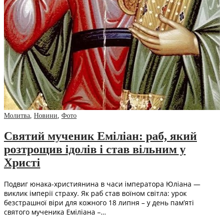
Молитва
,
Новини
,
Фото
Святий мученик Еміліан: раб, який
розтрощив ідолів і став вільним у
Христі
Подвиг юнака-християнина в часи імператора Юліана —
виклик імперії страху. Як раб став воїном світла: урок
безстрашної віри для кожного 18 липня – у день пам’яті
святого мученика Еміліана –…