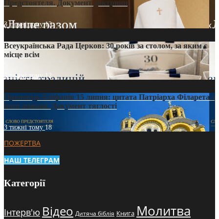
Предстоятеля. Документ доктрини
3 тижні тому
13
Всеукраїнська Рада Церков: 30 років за столом, за яким є
місце всім
3 тижні тому
12
Проповідь Епіфанія 15 липня: цитата Патріарха Філарета з
його амвона. Документ тяглості
3 тижні тому
18
ПОЖЕРТВА
НАШ ТЕЛЕГРАМ
Категорії
Молитва
Відео
Інтерв'ю
Книга
Дитяча біблія