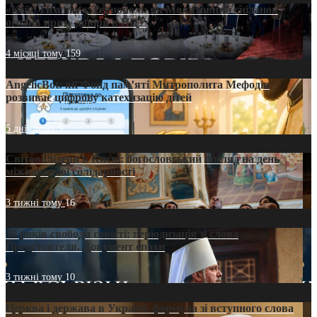
«Кейс Тихона» у Тернополі: як Молитовний сніданок
оголив кризу довіри в ПЦУ
4 місяці тому
159
AngelicBot: як Фонд пам’яті Митрополита Мефодія
розвиває цифрову катехизацію дітей
5 днів тому
9
Світові лідери в Києві: богословський погляд на день
міжнародної солідарності
3 тижні тому
16
35 років свободи совісті: періодизація зі слова
Предстоятеля. Документ епохи
3 тижні тому
10
Церква і держава в Україні: формула зі вступного слова