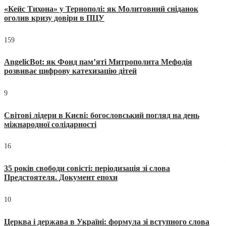
«Кейс Тихона» у Тернополі: як Молитовний сніданок
оголив кризу довіри в ПЦУ
159
AngelicBot: як Фонд пам’яті Митрополита Мефодія
розвиває цифрову катехизацію дітей
9
Світові лідери в Києві: богословський погляд на день
міжнародної солідарності
16
35 років свободи совісті: періодизація зі слова
Предстоятеля. Документ епохи
10
Церква і держава в Україні: формула зі вступного слова