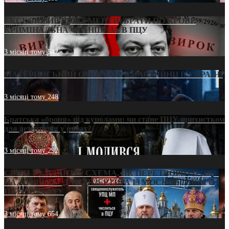
ЕКСКЛЮЗИВ (ДОКУМЕНТИ)/БРАТИ ПО КРОВІ:
КРИМІНАЛЬНА ФРАНШИЗА В ПЦУ
3 місяці тому
542
МАТЕРИНСЬКИЙ ОМОРФОР В ЧАС ВІЙНИ В УКРАЇНІ
3 місяці тому
248
Братська «броня» під куполами: чи стане ПЦУ прихистком
для дезертирів у рясах?
3 місяці тому
292
СВЯТІ УХИЛЯНТИ: СХЕМА, ЯК ПЕРЕТВОРИТИ ПЦУ
НА «ОФШОР» ДЛЯ ДЕЗЕРТИРА ІЗ МОСКОВСЬКОГО
ПАТРІАРХАТУ
3 місяці тому
654