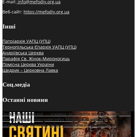
E-mail:
info@mefodiy.org.ua
Веб-сайт:
https://mefodiy.org.ua
Інші
Патріархія УАПЦ (УПЦ)
Тернопільська Єпархія УАПЦ (УПЦ)
Андріївська Церква
Парафія Св. Жінок-Мироносиць
Помісна Церква України
Щедрик – Церковна Лавка
Соц.медіа
Останні новини
Захистити святині — означає захистити пам’ять людства:
Фонд пам’яті Митрополита Мефодія підтримує
міжнародну петицію щодо участі Росії в ЮНЕСКО