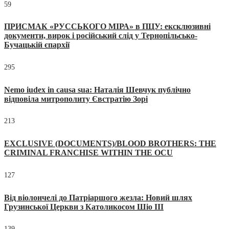
59
ПРИСМАК «РУССЬКОГО МІРА» в ПЦУ: ексклюзивні
документи, вирок і російський слід у Тернопільсько-
Бучацькій єпархії
295
Nemo iudex in causa sua: Наталія Шевчук публічно
відповіла митрополиту Євстратію Зорі
213
EXCLUSIVE (DOCUMENTS)/BLOOD BROTHERS: THE
CRIMINAL FRANCHISE WITHIN THE OCU
127
Від віолончелі до Патріаршого жезла: Новий шлях
Грузинської Церкви з Католикосом Шіо III
139