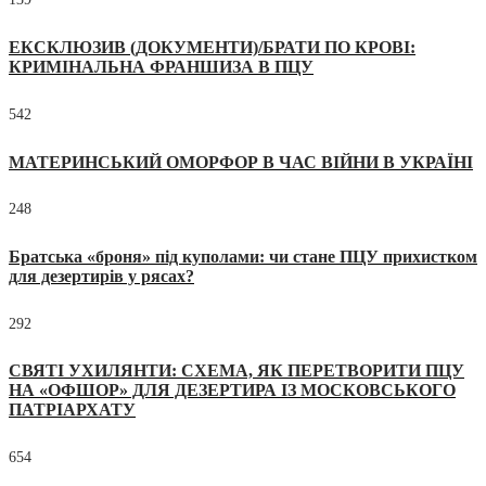
ЕКСКЛЮЗИВ (ДОКУМЕНТИ)/БРАТИ ПО КРОВІ:
КРИМІНАЛЬНА ФРАНШИЗА В ПЦУ
542
МАТЕРИНСЬКИЙ ОМОРФОР В ЧАС ВІЙНИ В УКРАЇНІ
248
Братська «броня» під куполами: чи стане ПЦУ прихистком
для дезертирів у рясах?
292
СВЯТІ УХИЛЯНТИ: СХЕМА, ЯК ПЕРЕТВОРИТИ ПЦУ
НА «ОФШОР» ДЛЯ ДЕЗЕРТИРА ІЗ МОСКОВСЬКОГО
ПАТРІАРХАТУ
654