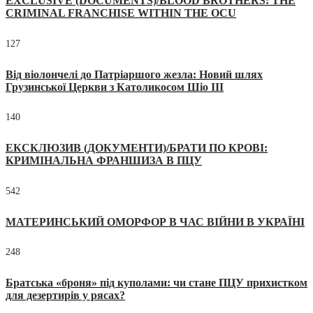
EXCLUSIVE (DOCUMENTS)/BLOOD BROTHERS: THE
CRIMINAL FRANCHISE WITHIN THE OCU
127
Від віолончелі до Патріаршого жезла: Новий шлях
Грузинської Церкви з Католикосом Шіо III
140
ЕКСКЛЮЗИВ (ДОКУМЕНТИ)/БРАТИ ПО КРОВІ:
КРИМІНАЛЬНА ФРАНШИЗА В ПЦУ
542
МАТЕРИНСЬКИЙ ОМОРФОР В ЧАС ВІЙНИ В УКРАЇНІ
248
Братська «броня» під куполами: чи стане ПЦУ прихистком
для дезертирів у рясах?