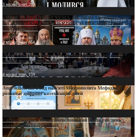
3 місяці тому
293
СВЯТІ УХИЛЯНТИ: СХЕМА, ЯК ПЕРЕТВОРИТИ ПЦУ
НА «ОФШОР» ДЛЯ ДЕЗЕРТИРА ІЗ МОСКОВСЬКОГО
ПАТРІАРХАТУ
3 місяці тому
654
«Кейс Тихона» у Тернополі: як Молитовний сніданок
оголив кризу довіри в ПЦУ
4 місяці тому
159
AngelicBot: як Фонд пам’яті Митрополита Мефодія
розвиває цифрову катехизацію дітей
6 днів тому
9
Світові лідери в Києві: богословський погляд на день
міжнародної солідарності