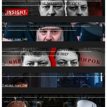
CRIMINAL FRANCHISE WITHIN THE OCU
3 місяці тому
127
Від віолончелі до Патріаршого жезла: Новий шлях
Грузинської Церкви з Католикосом Шіо III
3 місяці тому
140
ЕКСКЛЮЗИВ (ДОКУМЕНТИ)/БРАТИ ПО КРОВІ:
КРИМІНАЛЬНА ФРАНШИЗА В ПЦУ
3 місяці тому
542
МАТЕРИНСЬКИЙ ОМОРФОР В ЧАС ВІЙНИ В УКРАЇНІ
3 місяці тому
248
Братська «броня» під куполами: чи стане ПЦУ прихистком
для дезертирів у рясах?