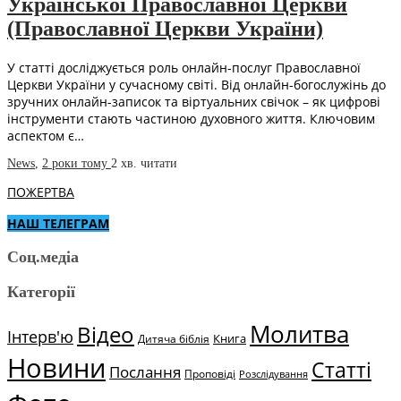
Української Православної Церкви
(Православної Церкви України)
У статті досліджується роль онлайн-послуг Православної
Церкви України у сучасному світі. Від онлайн-богослужінь до
зручних онлайн-записок та віртуальних свічок – як цифрові
інструменти стають частиною духовного життя. Ключовим
аспектом є…
News
,
2 роки тому
2 хв.
читати
ПОЖЕРТВА
НАШ ТЕЛЕГРАМ
Соц.медіа
Категорії
Молитва
Відео
Інтерв'ю
Книга
Дитяча біблія
Новини
Статті
Послання
Проповіді
Розслідування