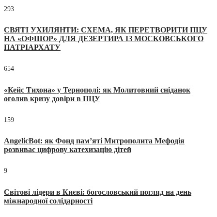
293
СВЯТІ УХИЛЯНТИ: СХЕМА, ЯК ПЕРЕТВОРИТИ ПЦУ
НА «ОФШОР» ДЛЯ ДЕЗЕРТИРА ІЗ МОСКОВСЬКОГО
ПАТРІАРХАТУ
654
«Кейс Тихона» у Тернополі: як Молитовний сніданок
оголив кризу довіри в ПЦУ
159
AngelicBot: як Фонд пам’яті Митрополита Мефодія
розвиває цифрову катехизацію дітей
9
Світові лідери в Києві: богословський погляд на день
міжнародної солідарності