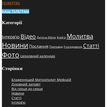
ПОЖЕРТВА
НАШ ТЕЛЕГРАМ
Категорії
Молитва
Відео
Інтерв'ю
Книга
Дитяча біблія
Новини
Статті
Послання
Проповіді
Розслідування
Фото
Церковний календар
Сторінки
Блаженніший Митрополит Мефодій
Духовний заповіт
Від серця до серця
Новини
Статті
Інтерв’ю