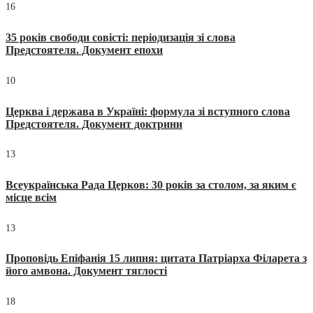
16
35 років свободи совісті: періодизація зі слова
Предстоятеля. Документ епохи
10
Церква і держава в Україні: формула зі вступного слова
Предстоятеля. Документ доктрини
13
Всеукраїнська Рада Церков: 30 років за столом, за яким є
місце всім
13
Проповідь Епіфанія 15 липня: цитата Патріарха Філарета з
його амвона. Документ тяглості
18