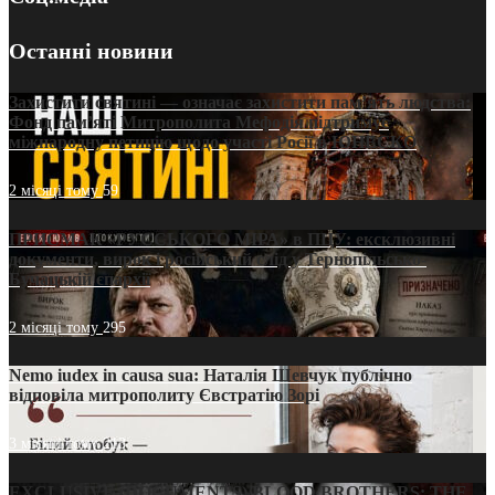
Останні новини
Захистити святині — означає захистити пам’ять людства:
Фонд пам’яті Митрополита Мефодія підтримує
міжнародну петицію щодо участі Росії в ЮНЕСКО
2 місяці тому
59
ПРИСМАК «РУССЬКОГО МІРА» в ПЦУ: ексклюзивні
документи, вирок і російський слід у Тернопільсько-
Бучацькій єпархії
2 місяці тому
295
Nemo iudex in causa sua: Наталія Шевчук публічно
відповіла митрополиту Євстратію Зорі
3 місяці тому
213
EXCLUSIVE (DOCUMENTS)/BLOOD BROTHERS: THE