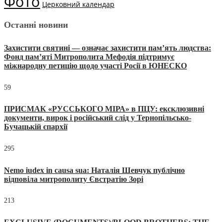
Фото
Церковний календар
Останні новини
Захистити святині — означає захистити пам’ять людства:
Фонд пам’яті Митрополита Мефодія підтримує
міжнародну петицію щодо участі Росії в ЮНЕСКО
59
ПРИСМАК «РУССЬКОГО МІРА» в ПЦУ: ексклюзивні
документи, вирок і російський слід у Тернопільсько-
Бучацькій єпархії
295
Nemo iudex in causa sua: Наталія Шевчук публічно
відповіла митрополиту Євстратію Зорі
213