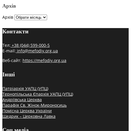
Архів
Архів
Контакти
Тел:
+38 (044) 599-000-5
E-mail:
info@mefodiy.org.ua
Веб-сайт:
https://mefodiy.org.ua
Інші
Патріархія УАПЦ (УПЦ)
Тернопільська Єпархія УАПЦ (УПЦ)
Андріївська Церква
Парафія Св. Жінок-Мироносиць
Помісна Церква України
Щедрик – Церковна Лавка
Соц.медіа