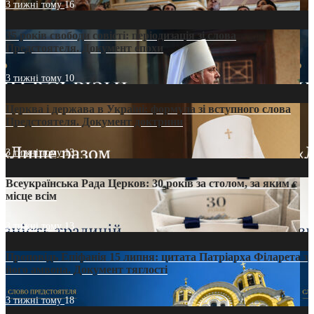
3 тижні тому
16
35 років свободи совісті: періодизація зі слова
Предстоятеля. Документ епохи
3 тижні тому
10
Церква і держава в Україні: формула зі вступного слова
Предстоятеля. Документ доктрини
3 тижні тому
13
Всеукраїнська Рада Церков: 30 років за столом, за яким є
місце всім
3 тижні тому
13
Проповідь Епіфанія 15 липня: цитата Патріарха Філарета з
його амвона. Документ тяглості
3 тижні тому
18