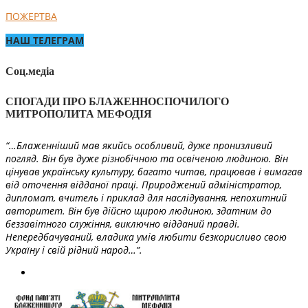
ПОЖЕРТВА
НАШ ТЕЛЕГРАМ
Соц.медіа
СПОГАДИ ПРО БЛАЖЕННОСПОЧИЛОГО
МИТРОПОЛИТА МЕФОДІЯ
“…Блаженніший мав якийсь особливий, дуже пронизливий
погляд. Він був дуже різнобічною та освіченою людиною. Він
цінував українську культуру, багато читав, працював і вимагав
від оточення відданої праці. Природжений адміністратор,
дипломат, вчитель і приклад для наслідування, непохитний
авторитет. Він був дійсно щирою людиною, здатним до
беззавітного служіння, виключно відданий правді.
Непередбачуваний, владика умів любити безкорисливо свою
Україну і свій рідний народ…”.