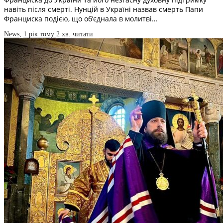
навіть після смерті. Нунцій в Україні назвав смерть Папи
Франциска подією, що об’єднала в молитві…
News
,
1 рік тому
2 хв.
читати