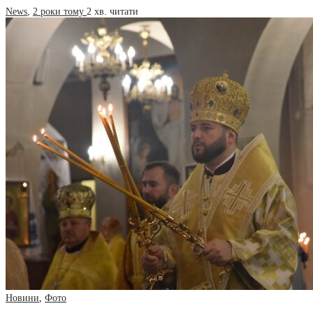
News
,
2 роки тому
2 хв.
читати
Новини
,
Фото