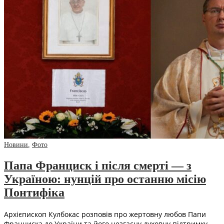
Новини
,
Фото
Папа Франциск і після смерті — з
Україною: нунцій про останню місію
Понтифіка
Архієпископ Кулбокас розповів про жертовну любов Папи
Франциска до України та його незгасну духовну підтримку