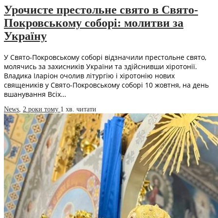
Урочисте престольне свято в Свято-
Покровському соборі: молитви за
Україну
У Свято-Покровському соборі відзначили престольне свято,
молячись за захисників України та здійснивши хіротонії.
Владика Іларіон очолив літургію і хіротонію нових
священиків у Свято-Покровському соборі 10 жовтня, на день
вшанування Всіх…
News
,
2 роки тому
1 хв.
читати