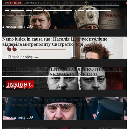
ПРИСМАК «РУССЬКОГО МІРА» в ПЦУ: ексклюзивні
документи, вирок і російський слід у Тернопільсько-
Бучацькій єпархії
2 місяці тому
295
Nemo iudex in causa sua: Наталія Шевчук публічно
відповіла митрополиту Євстратію Зорі
3 місяці тому
213
EXCLUSIVE (DOCUMENTS)/BLOOD BROTHERS: THE
CRIMINAL FRANCHISE WITHIN THE OCU
3 місяці тому
127
Від віолончелі до Патріаршого жезла: Новий шлях
Грузинської Церкви з Католикосом Шіо III
3 місяці тому
139