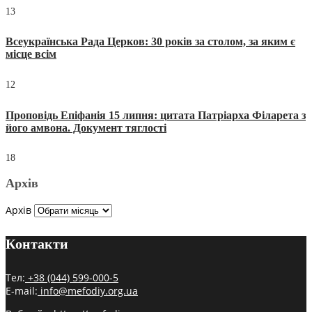
13
Всеукраїнська Рада Церков: 30 років за столом, за яким є
місце всім
12
Проповідь Епіфанія 15 липня: цитата Патріарха Філарета з
його амвона. Документ тяглості
18
Архів
Архів
Контакти
Тел:
+38 (044) 599-000-5
E-mail:
info@mefodiy.org.ua