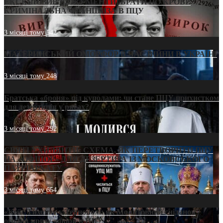
ЕКСКЛЮЗИВ (ДОКУМЕНТИ)/БРАТИ ПО КРОВІ:
КРИМІНАЛЬНА ФРАНШИЗА В ПЦУ
3 місяці тому
542
МАТЕРИНСЬКИЙ ОМОРФОР В ЧАС ВІЙНИ В УКРАЇНІ
3 місяці тому
248
Братська «броня» під куполами: чи стане ПЦУ прихистком
для дезертирів у рясах?
3 місяці тому
292
СВЯТІ УХИЛЯНТИ: СХЕМА, ЯК ПЕРЕТВОРИТИ ПЦУ
НА «ОФШОР» ДЛЯ ДЕЗЕРТИРА ІЗ МОСКОВСЬКОГО
ПАТРІАРХАТУ
3 місяці тому
654
«Кейс Тихона» у Тернополі: як Молитовний сніданок
оголив кризу довіри в ПЦУ