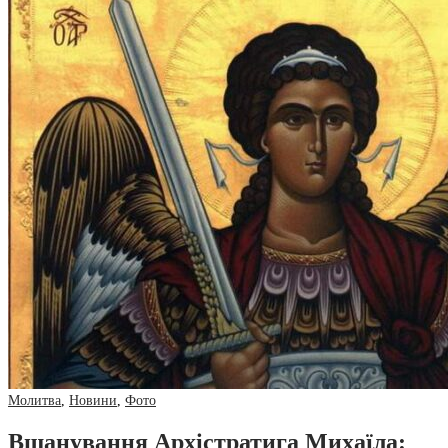
Молитва
,
Новини
,
Фото
Вшанування Архістратига Михаїла: