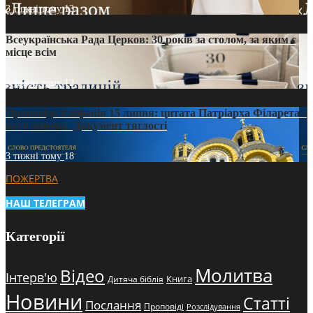
3 тижні тому
13
Всеукраїнська Рада Церков: 30 років за столом, за яким є
місце всім
3 тижні тому
12
Проповідь Епіфанія 15 липня: цитата Патріарха Філарета з
його амвона. Документ тяглості
3 тижні тому
18
ПОЖЕРТВА
НАШ ТЕЛЕГРАМ
Категорії
Молитва
Відео
Інтерв'ю
Книга
Дитяча біблія
Новини
Статті
Послання
Проповіді
Розслідування