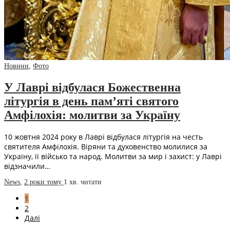
Новини
,
Фото
У Лаврі відбулася Божественна
літургія в день пам’яті святого
Амфілохія: молитви за Україну
10 жовтня 2024 року в Лаврі відбулася літургія на честь
святителя Амфілохія. Віряни та духовенство молилися за
Україну, її військо та народ. Молитви за мир і захист: у Лаврі
відзначили…
News
,
2 роки тому
1 хв.
читати
1
2
Далі