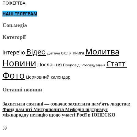
ПОЖЕРТВА
НАШ ТЕЛЕГРАМ
Соц.медіа
Категорії
Молитва
Відео
Інтерв'ю
Книга
Дитяча біблія
Новини
Статті
Послання
Проповіді
Розслідування
Фото
Церковний календар
Останні новини
Захистити святині — означає захистити пам’ять людства:
Фонд пам’яті Митрополита Мефодія підтримує
міжнародну петицію щодо участі Росії в ЮНЕСКО
59