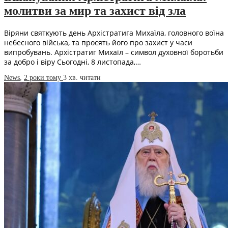
молитви за мир та захист від зла
Віряни святкують день Архістратига Михаїла, головного воїна
небесного війська, та просять його про захист у часи
випробувань. Архістратиг Михаїл – символ духовної боротьби
за добро і віру Сьогодні, 8 листопада,…
News
,
2 роки тому
3 хв.
читати