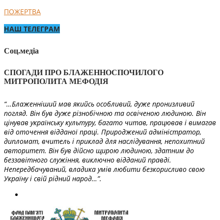
ПОЖЕРТВА
НАШ ТЕЛЕГРАМ
Соц.медіа
СПОГАДИ ПРО БЛАЖЕННОСПОЧИЛОГО
МИТРОПОЛИТА МЕФОДІЯ
“…Блаженніший мав якийсь особливий, дуже пронизливий
погляд. Він був дуже різнобічною та освіченою людиною. Він
цінував українську культуру, багато читав, працював і вимагав
від оточення відданої праці. Природжений адміністратор,
дипломат, вчитель і приклад для наслідування, непохитний
авторитет. Він був дійсно щирою людиною, здатним до
беззавітного служіння, виключно відданий правді.
Непередбачуваний, владика умів любити безкорисливо свою
Україну і свій рідний народ…”.