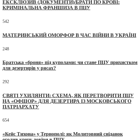
ЕКСКЛЮЗИВ (ДОКУМЕНТИ)/БРАТИ ПО КРОВІ:
КРИМІНАЛЬНА ФРАНШИЗА В ПЦУ
542
МАТЕРИНСЬКИЙ ОМОРФОР В ЧАС ВІЙНИ В УКРАЇНІ
248
Братська «броня» під куполами: чи стане ПЦУ прихистком
для дезертирів у рясах?
292
СВЯТІ УХИЛЯНТИ: СХЕМА, ЯК ПЕРЕТВОРИТИ ПЦУ
НА «ОФШОР» ДЛЯ ДЕЗЕРТИРА ІЗ МОСКОВСЬКОГО
ПАТРІАРХАТУ
654
«Кейс Тихона» у Тернополі: як Молитовний сніданок
оголив кризу довіри в ПЦУ