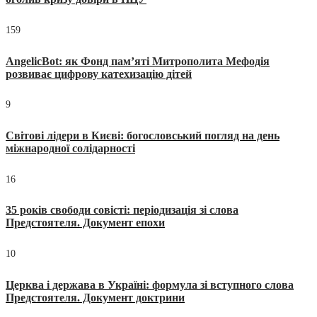
159
AngelicBot: як Фонд пам’яті Митрополита Мефодія
розвиває цифрову катехизацію дітей
9
Світові лідери в Києві: богословський погляд на день
міжнародної солідарності
16
35 років свободи совісті: періодизація зі слова
Предстоятеля. Документ епохи
10
Церква і держава в Україні: формула зі вступного слова
Предстоятеля. Документ доктрини