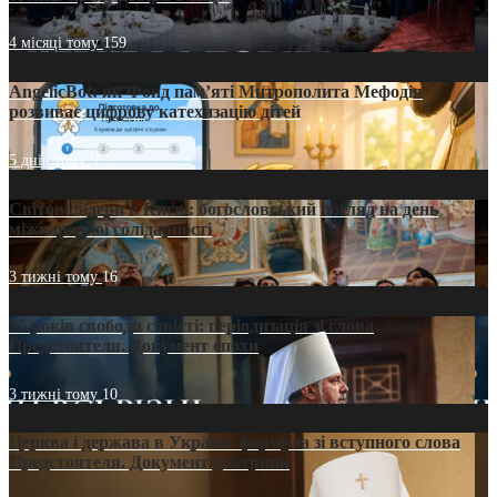
4 місяці тому
159
AngelicBot: як Фонд пам’яті Митрополита Мефодія
розвиває цифрову катехизацію дітей
5 днів тому
9
Світові лідери в Києві: богословський погляд на день
міжнародної солідарності
3 тижні тому
16
35 років свободи совісті: періодизація зі слова
Предстоятеля. Документ епохи
3 тижні тому
10
Церква і держава в Україні: формула зі вступного слова
Предстоятеля. Документ доктрини