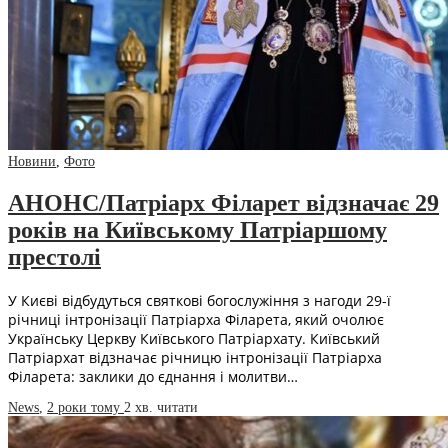
Новини
,
Фото
АНОНС/Патріарх Філарет відзначає 29
років на Київському Патріаршому
престолі
У Києві відбудуться святкові богослужіння з нагоди 29-ї
річниці інтронізації Патріарха Філарета, який очолює
Українську Церкву Київського Патріархату. Київський
Патріархат відзначає річницю інтронізації Патріарха
Філарета: заклики до єднання і молитви…
News
,
2 роки тому
2 хв.
читати