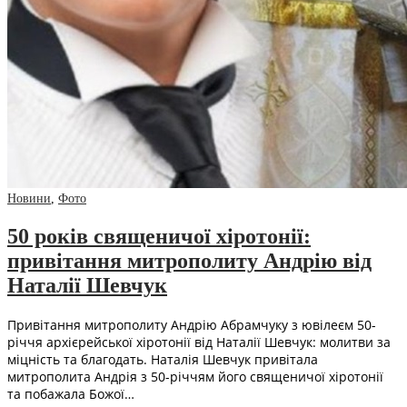
Новини
,
Фото
50 років священичої хіротонії:
привітання митрополиту Андрію від
Наталії Шевчук
Привітання митрополиту Андрію Абрамчуку з ювілеєм 50-
річчя архієрейської хіротонії від Наталії Шевчук: молитви за
міцність та благодать. Наталія Шевчук привітала
митрополита Андрія з 50-річчям його священичої хіротонії
та побажала Божої…