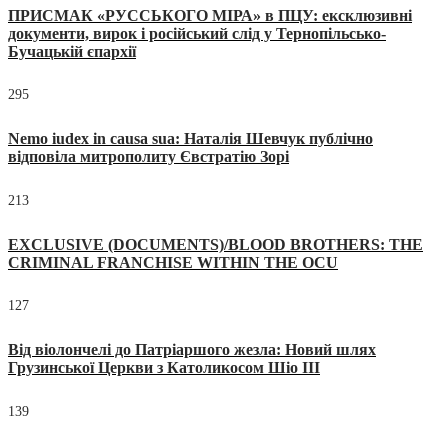
ПРИСМАК «РУССЬКОГО МІРА» в ПЦУ: ексклюзивні
документи, вирок і російський слід у Тернопільсько-
Бучацькій єпархії
295
Nemo iudex in causa sua: Наталія Шевчук публічно
відповіла митрополиту Євстратію Зорі
213
EXCLUSIVE (DOCUMENTS)/BLOOD BROTHERS: THE
CRIMINAL FRANCHISE WITHIN THE OCU
127
Від віолончелі до Патріаршого жезла: Новий шлях
Грузинської Церкви з Католикосом Шіо III
139