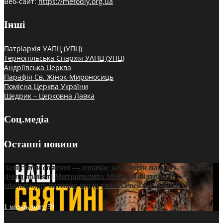
Веб-сайт:
https://mefodiy.org.ua
Інші
Патріархія УАПЦ (УПЦ)
Тернопільська Єпархія УАПЦ (УПЦ)
Андріївська Церква
Парафія Св. Жінок-Мироносиць
Помісна Церква України
Щедрик – Церковна Лавка
Соц.медіа
Останні новини
Захистити святині — означає захистити пам’ять людства:
Фонд пам’яті Митрополита Мефодія підтримує
міжнародну петицію щодо участі Росії в ЮНЕСКО
1 місяць тому
59