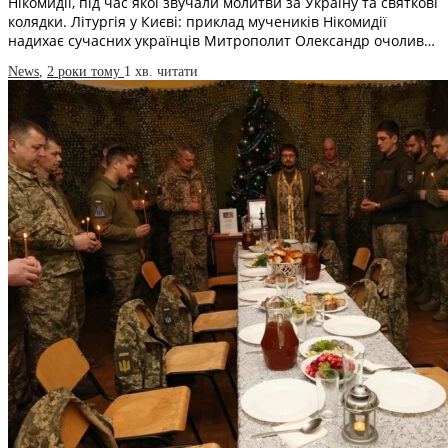
Нікомидії, під час якої звучали молитви за Україну та святкові
колядки. Літургія у Києві: приклад мучеників Нікомидії
надихає сучасних українців Митрополит Олександр очолив…
News
,
2 роки тому
1 хв.
читати