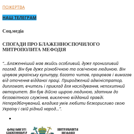
ПОЖЕРТВА
НАШ ТЕЛЕГРАМ
Соц.медіа
СПОГАДИ ПРО БЛАЖЕННОСПОЧИЛОГО
МИТРОПОЛИТА МЕФОДІЯ
“…Блаженніший мав якийсь особливий, дуже пронизливий
погляд. Він був дуже різнобічною та освіченою людиною. Він
цінував українську культуру, багато читав, працював і вимагав
від оточення відданої праці. Природжений адміністратор,
дипломат, вчитель і приклад для наслідування, непохитний
авторитет. Він був дійсно щирою людиною, здатним до
беззавітного служіння, виключно відданий правді.
Непередбачуваний, владика умів любити безкорисливо свою
Україну і свій рідний народ…”.