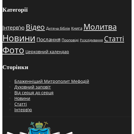
Категорії
Молитва
Відео
Інтерв'ю
Книга
Дитяча біблія
Новини
Статті
Послання
Проповіді
Розслідування
Фото
Церковний календар
Сторінки
Блаженніший Митрополит Мефодій
Духовний заповіт
Від серця до серця
Новини
Статті
Інтерв’ю