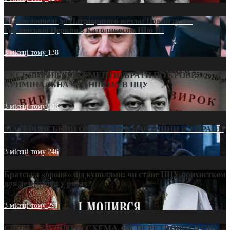
Від віолончелі до Патріаршого жезла: Новий шлях
Грузинської Церкви з Католикосом Шіо III
3 місяці тому
138
ЕКСКЛЮЗИВ (ДОКУМЕНТИ)/БРАТИ ПО КРОВІ:
КРИМІНАЛЬНА ФРАНШИЗА В ПЦУ
3 місяці тому
538
МАТЕРИНСЬКИЙ ОМОРФОР В ЧАС ВІЙНИ В УКРАЇНІ
3 місяці тому
246
Братська «броня» під куполами: чи стане ПЦУ прихистком
для дезертирів у рясах?
3 місяці тому
291
СВЯТІ УХИЛЯНТИ: СХЕМА, ЯК ПЕРЕТВОРИТИ ПЦУ