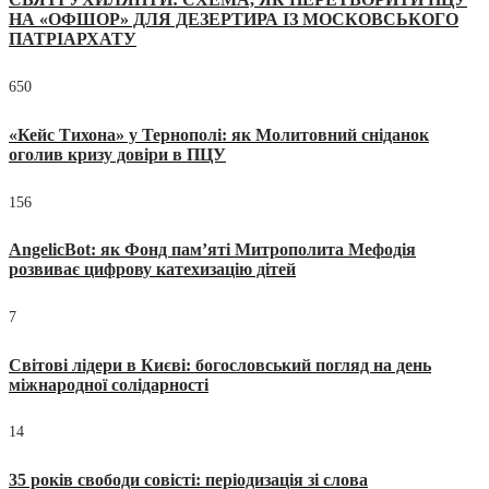
НА «ОФШОР» ДЛЯ ДЕЗЕРТИРА ІЗ МОСКОВСЬКОГО
ПАТРІАРХАТУ
650
«Кейс Тихона» у Тернополі: як Молитовний сніданок
оголив кризу довіри в ПЦУ
156
AngelicBot: як Фонд пам’яті Митрополита Мефодія
розвиває цифрову катехизацію дітей
7
Світові лідери в Києві: богословський погляд на день
міжнародної солідарності
14
35 років свободи совісті: періодизація зі слова