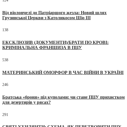
124
Від віолончелі до Патріаршого жезла: Новий шлях
Грузинської Церкви з Католикосом Шіо III
138
ЕКСКЛЮЗИВ (ДОКУМЕНТИ)/БРАТИ ПО КРОВІ:
КРИМІНАЛЬНА ФРАНШИЗА В ПЦУ
538
МАТЕРИНСЬКИЙ ОМОРФОР В ЧАС ВІЙНИ В УКРАЇНІ
246
Братська «броня» під куполами: чи стане ПЦУ прихистком
для дезертирів у рясах?
291
СВЯТІ УХИЛЯНТИ: СХЕМА, ЯК ПЕРЕТВОРИТИ ПЦУ