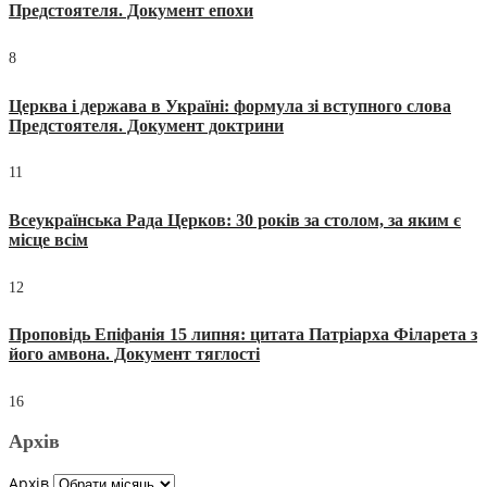
Предстоятеля. Документ епохи
8
Церква і держава в Україні: формула зі вступного слова
Предстоятеля. Документ доктрини
11
Всеукраїнська Рада Церков: 30 років за столом, за яким є
місце всім
12
Проповідь Епіфанія 15 липня: цитата Патріарха Філарета з
його амвона. Документ тяглості
16
Архів
Архів