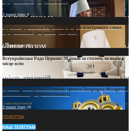
Предстоятеля. Документ епохи
3 тижні тому
8
Церква і держава в Україні: формула зі вступного слова
Предстоятеля. Документ доктрини
3 тижні тому
11
Всеукраїнська Рада Церков: 30 років за столом, за яким є
місце всім
3 тижні тому
12
Проповідь Епіфанія 15 липня: цитата Патріарха Філарета з
його амвона. Документ тяглості
3 тижні тому
16
ПОЖЕРТВА
НАШ ТЕЛЕГРАМ