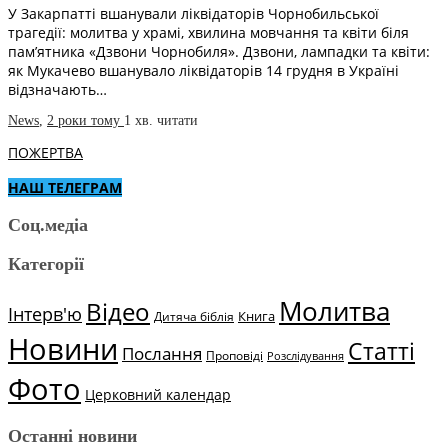
У Закарпатті вшанували ліквідаторів Чорнобильської
трагедії: молитва у храмі, хвилина мовчання та квіти біля
пам’ятника «Дзвони Чорнобиля». Дзвони, лампадки та квіти:
як Мукачево вшанувало ліквідаторів 14 грудня в Україні
відзначають…
News
,
2 роки тому
1 хв.
читати
ПОЖЕРТВА
НАШ ТЕЛЕГРАМ
Соц.медіа
Категорії
Молитва
Відео
Інтерв'ю
Книга
Дитяча біблія
Новини
Статті
Послання
Проповіді
Розслідування
Фото
Церковний календар
Останні новини