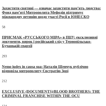
Захистити святині — означає захистити пам’ять людства:
Фонд пам’яті Митрополита Мефодія підтримує
міжнародну петицію щодо участі Росії в ЮНЕСКО
58
ПРИСМАК «РУССЬКОГО МІРА» в ПЦУ: ексклюзивні
документи, вирок і російський слід у Тернопільсько-
Бучацькій єпархії
293
Nemo iudex in causa sua: Наталія Шевчук публічно
відповіла митрополиту Євстратію Зорі
212
EXCLUSIVE (DOCUMENTS)/BLOOD BROTHERS: THE
CRIMINAL FRANCHISE WITHIN THE OCU