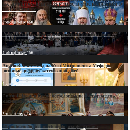
НА «ОФШОР» ДЛЯ ДЕЗЕРТИРА ІЗ МОСКОВСЬКОГО
ПАТРІАРХАТУ
3 місяці тому
650
«Кейс Тихона» у Тернополі: як Молитовний сніданок
оголив кризу довіри в ПЦУ
4 місяці тому
156
AngelicBot: як Фонд пам’яті Митрополита Мефодія
розвиває цифрову катехизацію дітей
4 дні тому
7
Світові лідери в Києві: богословський погляд на день
міжнародної солідарності
3 тижні тому
14
35 років свободи совісті: періодизація зі слова