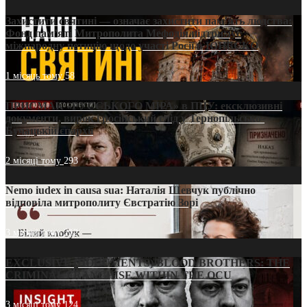
Захистити святині — означає захистити пам’ять людства:
Фонд пам’яті Митрополита Мефодія підтримує
міжнародну петицію щодо участі Росії в ЮНЕСКО
1 місяць тому
58
ПРИСМАК «РУССЬКОГО МІРА» в ПЦУ: ексклюзивні
документи, вирок і російський слід у Тернопільсько-
Бучацькій єпархії
2 місяці тому
293
Nemo iudex in causa sua: Наталія Шевчук публічно
відповіла митрополиту Євстратію Зорі
3 місяці тому
212
EXCLUSIVE (DOCUMENTS)/BLOOD BROTHERS: THE
CRIMINAL FRANCHISE WITHIN THE OCU
3 місяці тому
124