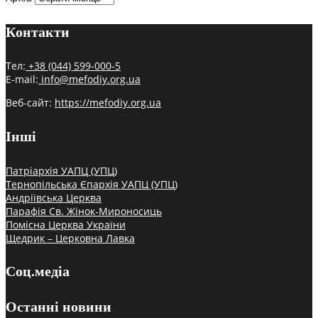
Контакти
Тел:
+38 (044) 599-000-5
E-mail:
info@mefodiy.org.ua
Веб-сайт:
https://mefodiy.org.ua
Інші
Патріархія УАПЦ (УПЦ)
Тернопільська Єпархія УАПЦ (УПЦ)
Андріївська Церква
Парафія Св. Жінок-Мироносиць
Помісна Церква України
Щедрик – Церковна Лавка
Соц.медіа
Останні новини