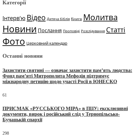
Категорії
Молитва
Відео
Інтерв'ю
Книга
Дитяча біблія
Новини
Статті
Послання
Проповіді
Розслідування
Фото
Церковний календар
Останні новини
Захистити святині — означає захистити пам’ять людства:
Фонд пам’яті Митрополита Мефодія підтримує
міжнародну петицію щодо участі Росії в ЮНЕСКО
61
ПРИСМАК «РУССЬКОГО МІРА» в ПЦУ: ексклюзивні
документи, вирок і російський слід у Тернопільсько-
Бучацькій єпархії
298