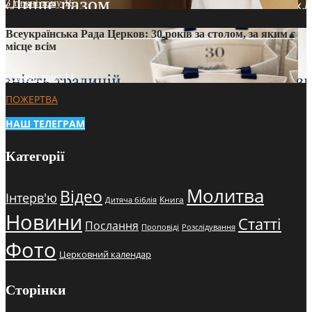
3 тижні тому
16
Всеукраїнська Рада Церков: 30 років за столом, за яким є
місце всім
3 тижні тому
14
ПОЖЕРТВА
НАШ ТЕЛЕГРАМ
Категорії
Молитва
Відео
Інтерв'ю
Книга
Дитяча біблія
Новини
Статті
Послання
Проповіді
Розслідування
Фото
Церковний календар
Сторінки