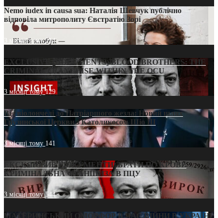
Nemo iudex in causa sua: Наталія Шевчук публічно
відповіла митрополиту Євстратію Зорі
3 місяці тому
214
EXCLUSIVE (DOCUMENTS)/BLOOD BROTHERS: THE
CRIMINAL FRANCHISE WITHIN THE OCU
3 місяці тому
129
Від віолончелі до Патріаршого жезла: Новий шлях
Грузинської Церкви з Католикосом Шіо III
3 місяці тому
141
ЕКСКЛЮЗИВ (ДОКУМЕНТИ)/БРАТИ ПО КРОВІ:
КРИМІНАЛЬНА ФРАНШИЗА В ПЦУ
3 місяці тому
544
МАТЕРИНСЬКИЙ ОМОРФОР В ЧАС ВІЙНИ В УКРАЇНІ