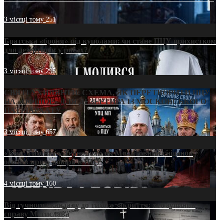
3 місяці тому
251
Братська «броня» під куполами: чи стане ПЦУ прихистком
для дезертирів у рясах?
3 місяці тому
295
СВЯТІ УХИЛЯНТИ: СХЕМА, ЯК ПЕРЕТВОРИТИ ПЦУ
НА «ОФШОР» ДЛЯ ДЕЗЕРТИРА ІЗ МОСКОВСЬКОГО
ПАТРІАРХАТУ
3 місяці тому
657
«Кейс Тихона» у Тернополі: як Молитовний сніданок
оголив кризу довіри в ПЦУ
4 місяці тому
160
Від гучного скандалу до тихого закриття: хто зупинив
справу Мстислава