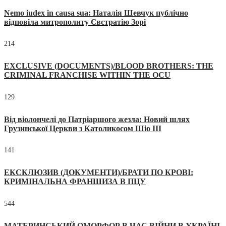
Nemo iudex in causa sua: Наталія Шевчук публічно
відповіла митрополиту Євстратію Зорі
214
EXCLUSIVE (DOCUMENTS)/BLOOD BROTHERS: THE
CRIMINAL FRANCHISE WITHIN THE OCU
129
Від віолончелі до Патріаршого жезла: Новий шлях
Грузинської Церкви з Католикосом Шіо III
141
ЕКСКЛЮЗИВ (ДОКУМЕНТИ)/БРАТИ ПО КРОВІ:
КРИМІНАЛЬНА ФРАНШИЗА В ПЦУ
544
МАТЕРИНСЬКИЙ ОМОРФОР В ЧАС ВІЙНИ В УКРАЇНІ