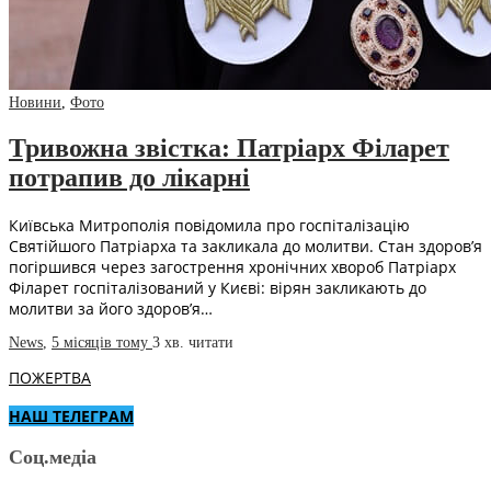
Новини
,
Фото
Тривожна звістка: Патріарх Філарет
потрапив до лікарні
Київська Митрополія повідомила про госпіталізацію
Святійшого Патріарха та закликала до молитви. Стан здоров’я
погіршився через загострення хронічних хвороб Патріарх
Філарет госпіталізований у Києві: вірян закликають до
молитви за його здоров’я…
News
,
5 місяців тому
3 хв.
читати
ПОЖЕРТВА
НАШ ТЕЛЕГРАМ
Соц.медіа