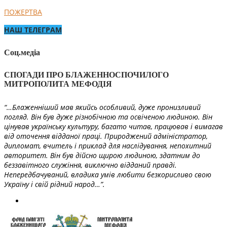
ПОЖЕРТВА
НАШ ТЕЛЕГРАМ
Соц.медіа
СПОГАДИ ПРО БЛАЖЕННОСПОЧИЛОГО
МИТРОПОЛИТА МЕФОДІЯ
“…Блаженніший мав якийсь особливий, дуже пронизливий
погляд. Він був дуже різнобічною та освіченою людиною. Він
цінував українську культуру, багато читав, працював і вимагав
від оточення відданої праці. Природжений адміністратор,
дипломат, вчитель і приклад для наслідування, непохитний
авторитет. Він був дійсно щирою людиною, здатним до
беззавітного служіння, виключно відданий правді.
Непередбачуваний, владика умів любити безкорисливо свою
Україну і свій рідний народ…”.