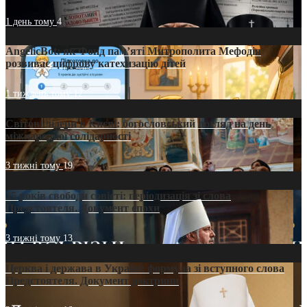
1 день тому
4
AngelicBot: як Фонд пам’яті Митрополита Мефодія
розвиває цифрову катехизацію дітей
1 тиждень тому
12
Світові лідери в Києві: богословський погляд на день
міжнародної солідарності
3 тижні тому
19
35 років свободи совісті: періодизація зі слова
Предстоятеля. Документ епохи
3 тижні тому
13
Церква і держава в Україні: формула зі вступного слова
Предстоятеля. Документ доктрини