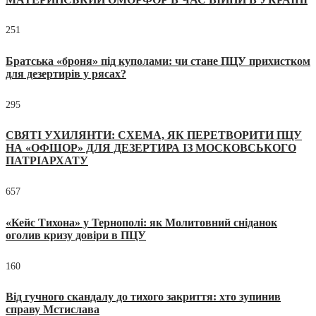
251
Братська «броня» під куполами: чи стане ПЦУ прихистком
для дезертирів у рясах?
295
СВЯТІ УХИЛЯНТИ: СХЕМА, ЯК ПЕРЕТВОРИТИ ПЦУ
НА «ОФШОР» ДЛЯ ДЕЗЕРТИРА ІЗ МОСКОВСЬКОГО
ПАТРІАРХАТУ
657
«Кейс Тихона» у Тернополі: як Молитовний сніданок
оголив кризу довіри в ПЦУ
160
Від гучного скандалу до тихого закриття: хто зупинив
справу Мстислава