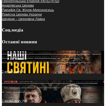
Тернопільська Єпархія УАПЦ (УПЦ)
Андріївська Церква
Парафія Св. Жінок-Мироносиць
Помісна Церква України
Щедрик – Церковна Лавка
Соц.медіа
Останні новини
Захистити святині — означає захистити пам’ять людства:
Фонд пам’яті Митрополита Мефодія підтримує
міжнародну петицію щодо участі Росії в ЮНЕСКО
2 місяці тому
61
ПРИСМАК «РУССЬКОГО МІРА» в ПЦУ: ексклюзивні
документи, вирок і російський слід у Тернопільсько-
Бучацькій єпархії
2 місяці тому
298