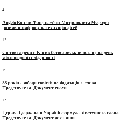
4
AngelicBot: як Фонд пам’яті Митрополита Мефодія
розвиває цифрову катехизацію дітей
12
Світові лідери в Києві: богословський погляд на день
міжнародної солідарності
19
35 років свободи совісті: періодизація зі слова
Предстоятеля. Документ епохи
13
Церква і держава в Україні: формула зі вступного слова
Предстоятеля. Документ доктрини