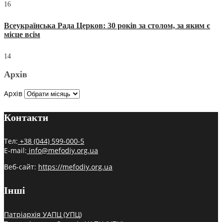
16
Всеукраїнська Рада Церков: 30 років за столом, за яким є
місце всім
14
Архів
Архів
Контакти
Тел:
+38 (044) 599-000-5
E-mail:
info@mefodiy.org.ua
Веб-сайт:
https://mefodiy.org.ua
Інші
Патріархія УАПЦ (УПЦ)