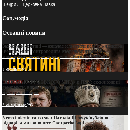
Щедрик – Церковна Лавка
Соц.медіа
Останні новини
Захистити святині — означає захистити пам’ять людства:
Фонд пам’яті Митрополита Мефодія підтримує
міжнародну петицію щодо участі Росії в ЮНЕСКО
1 місяць тому
57
ПРИСМАК «РУССЬКОГО МІРА» в ПЦУ: ексклюзивні
документи, вирок і російський слід у Тернопільсько-
Бучацькій єпархії
2 місяці тому
293
Nemo iudex in causa sua: Наталія Шевчук публічно
відповіла митрополиту Євстратію Зорі