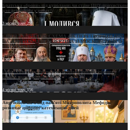
Братська «броня» під куполами: чи стане ПЦУ прихистком
для дезертирів у рясах?
3 місяці тому
291
СВЯТІ УХИЛЯНТИ: СХЕМА, ЯК ПЕРЕТВОРИТИ ПЦУ
НА «ОФШОР» ДЛЯ ДЕЗЕРТИРА ІЗ МОСКОВСЬКОГО
ПАТРІАРХАТУ
3 місяці тому
650
«Кейс Тихона» у Тернополі: як Молитовний сніданок
оголив кризу довіри в ПЦУ
4 місяці тому
156
AngelicBot: як Фонд пам’яті Митрополита Мефодія
розвиває цифрову катехизацію дітей
4 дні тому
7