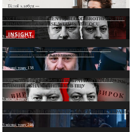
3 місяці тому
211
EXCLUSIVE (DOCUMENTS)/BLOOD BROTHERS: THE
CRIMINAL FRANCHISE WITHIN THE OCU
3 місяці тому
124
Від віолончелі до Патріаршого жезла: Новий шлях
Грузинської Церкви з Католикосом Шіо III
3 місяці тому
138
ЕКСКЛЮЗИВ (ДОКУМЕНТИ)/БРАТИ ПО КРОВІ:
КРИМІНАЛЬНА ФРАНШИЗА В ПЦУ
3 місяці тому
538
МАТЕРИНСЬКИЙ ОМОРФОР В ЧАС ВІЙНИ В УКРАЇНІ
3 місяці тому
246