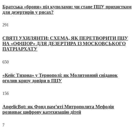
Братська «броня» під куполами: чи стане ПЦУ прихистком
для дезертирів у рясах?
291
СВЯТІ УХИЛЯНТИ: СХЕМА, ЯК ПЕРЕТВОРИТИ ПЦУ
НА «ОФШОР» ДЛЯ ДЕЗЕРТИРА ІЗ МОСКОВСЬКОГО
ПАТРІАРХАТУ
650
«Кейс Тихона» у Тернополі: як Молитовний сніданок
оголив кризу довіри в ПЦУ
156
AngelicBot: як Фонд пам’яті Митрополита Мефодія
розвиває цифрову катехизацію дітей
7