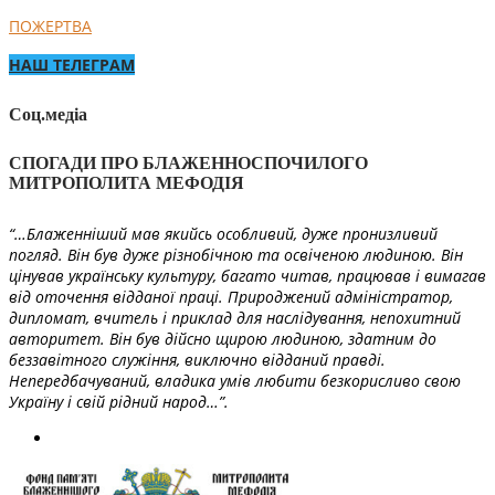
ПОЖЕРТВА
НАШ ТЕЛЕГРАМ
Соц.медіа
СПОГАДИ ПРО БЛАЖЕННОСПОЧИЛОГО
МИТРОПОЛИТА МЕФОДІЯ
“…Блаженніший мав якийсь особливий, дуже пронизливий
погляд. Він був дуже різнобічною та освіченою людиною. Він
цінував українську культуру, багато читав, працював і вимагав
від оточення відданої праці. Природжений адміністратор,
дипломат, вчитель і приклад для наслідування, непохитний
авторитет. Він був дійсно щирою людиною, здатним до
беззавітного служіння, виключно відданий правді.
Непередбачуваний, владика умів любити безкорисливо свою
Україну і свій рідний народ…”.