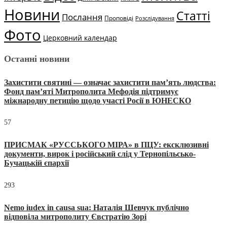
Новини
Статті
Послання
Проповіді
Розслідування
Фото
Церковний календар
Останні новини
Захистити святині — означає захистити пам’ять людства:
Фонд пам’яті Митрополита Мефодія підтримує
міжнародну петицію щодо участі Росії в ЮНЕСКО
57
ПРИСМАК «РУССЬКОГО МІРА» в ПЦУ: ексклюзивні
документи, вирок і російський слід у Тернопільсько-
Бучацькій єпархії
293
Nemo iudex in causa sua: Наталія Шевчук публічно
відповіла митрополиту Євстратію Зорі