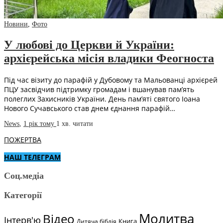
Новини
,
Фото
У любові до Церкви й України:
архієрейська місія владики Феогноста
Під час візиту до парафій у Дубовому та Мальованці архієрей
ПЦУ засвідчив підтримку громадам і вшанував пам’ять
полеглих Захисників України. День пам’яті святого Іоана
Нового Сучавського став днем єднання парафій…
News
,
1 рік тому
1 хв.
читати
ПОЖЕРТВА
НАШ ТЕЛЕГРАМ
Соц.медіа
Категорії
Молитва
Відео
Інтерв'ю
Книга
Дитяча біблія