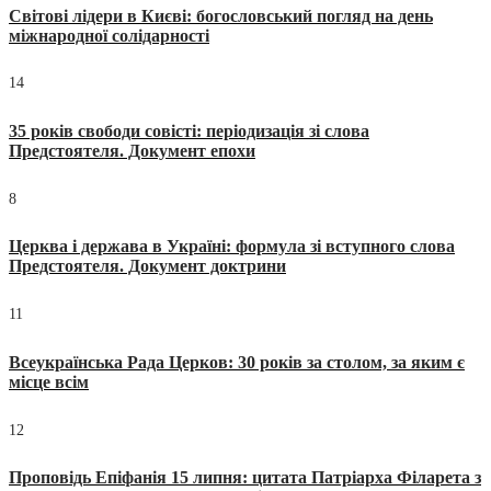
Світові лідери в Києві: богословський погляд на день
міжнародної солідарності
14
35 років свободи совісті: періодизація зі слова
Предстоятеля. Документ епохи
8
Церква і держава в Україні: формула зі вступного слова
Предстоятеля. Документ доктрини
11
Всеукраїнська Рада Церков: 30 років за столом, за яким є
місце всім
12
Проповідь Епіфанія 15 липня: цитата Патріарха Філарета з