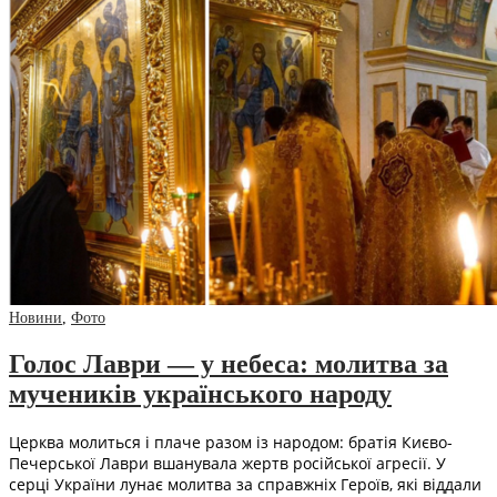
Новини
,
Фото
Голос Лаври — у небеса: молитва за
мучеників українського народу
Церква молиться і плаче разом із народом: братія Києво-
Печерської Лаври вшанувала жертв російської агресії. У
серці України лунає молитва за справжніх Героїв, які віддали