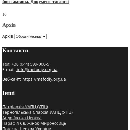
його амвона. Документ тяглості
16
Архів
Архів
Контакти
Тел:
+38 (044) 599-000-5
E-mail:
info@mefodiy.org.ua
Веб-сайт:
https://mefodiy.org.ua
Інші
Патріархія УАПЦ (УПЦ)
Тернопільська Єпархія УАПЦ (УПЦ)
Андріївська Церква
Парафія Св. Жінок-Мироносиць
Помісна Церква України