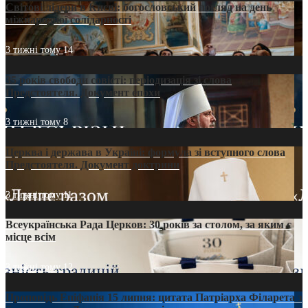
Світові лідери в Києві: богословський погляд на день
міжнародної солідарності
3 тижні тому
14
35 років свободи совісті: періодизація зі слова
Предстоятеля. Документ епохи
3 тижні тому
8
Церква і держава в Україні: формула зі вступного слова
Предстоятеля. Документ доктрини
3 тижні тому
11
Всеукраїнська Рада Церков: 30 років за столом, за яким є
місце всім
3 тижні тому
12
Проповідь Епіфанія 15 липня: цитата Патріарха Філарета з